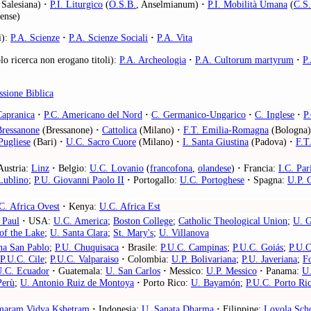
 Salesiana)
·
P.I. Liturgico
(
O.S.B.
, Anselmianum)
·
P.I. Mobilità Umana
(
C.S.
ense)
i):
P.A. Scienze
·
P.A. Scienze Sociali
·
P.A. Vita
lo ricerca non erogano titoli):
P.A. Archeologia
·
P.A. Cultorum martyrum
·
P.
sione Biblica
Capranica
·
P.C. Americano del Nord
·
C. Germanico-Ungarico
·
C. Inglese
·
P
ressanone
(Bressanone)
·
Cattolica
(Milano)
·
F.T. Emilia-Romagna
(Bologna)
Pugliese
(Bari)
·
U.C. Sacro Cuore
(Milano)
·
I. Santa Giustina
(Padova)
·
F.T
ustria:
Linz
·
Belgio:
U.C. Lovanio
(
francofona
,
olandese
)
·
Francia:
I.C. Par
Lublino
;
P.U. Giovanni Paolo II
·
Portogallo:
U.C. Portoghese
·
Spagna:
U.P. 
C. Africa Ovest
·
Kenya:
U.C. Africa Est
 Paul
·
USA:
U.C. America
;
Boston College
;
Catholic Theological Union
;
U. 
of the Lake
;
U. Santa Clara
;
St. Mary's
;
U. Villanova
na San Pablo
;
P.U. Chuquisaca
·
Brasile:
P.U.C. Campinas
;
P.U.C. Goiás
;
P.U.C
P.U.C. Cile
;
P.U.C. Valparaiso
·
Colombia:
U.P. Bolivariana
;
P.U. Javeriana
;
F
U.C. Ecuador
·
Guatemala:
U. San Carlos
·
Messico:
U.P. Messico
·
Panama:
U.
Perù
;
U. Antonio Ruiz de Montoya
·
Porto Rico:
U. Bayamón
;
P.U.C. Porto Ri
maram Vidya Kshetram
·
Indonesia:
U. Sanata Dharma
·
Filippine:
Loyola Sch