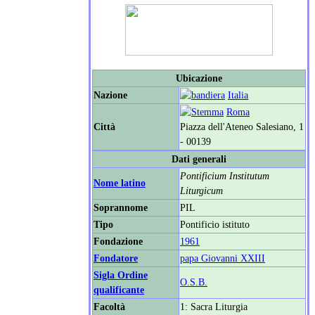
Ubicazione
Nazione
Italia
Roma
Città
Piazza dell'Ateneo Salesiano, 1
- 00139
Dati generali
Pontificium Institutum
Nome latino
Liturgicum
Soprannome
PIL
Tipo
Pontificio istituto
Fondazione
1961
Fondatore
papa Giovanni XXIII
Sigla Ordine
O.S.B.
qualificante
Facoltà
1: Sacra Liturgia