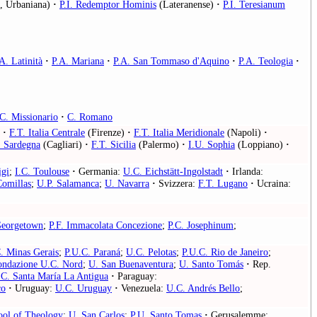
, Urbaniana)
·
P.I. Redemptor Hominis
(Lateranense)
·
P.I. Teresianum
A. Latinità
·
P.A. Mariana
·
P.A. San Tommaso d'Aquino
·
P.A. Teologia
·
.C. Missionario
·
C. Romano
·
F.T. Italia Centrale
(Firenze)
·
F.T. Italia Meridionale
(Napoli)
·
. Sardegna
(Cagliari)
·
F.T. Sicilia
(Palermo)
·
I.U. Sophia
(Loppiano)
·
igi
;
I.C. Toulouse
·
Germania:
U.C. Eichstätt-Ingolstadt
·
Irlanda:
Comillas
;
U.P. Salamanca
;
U. Navarra
·
Svizzera:
F.T. Lugano
·
Ucraina:
Georgetown
;
P.F. Immacolata Concezione
;
P.C. Josephinum
;
. Minas Gerais
;
P.U.C. Paraná
;
U.C. Pelotas
;
P.U.C. Rio de Janeiro
;
ondazione U.C. Nord
;
U. San Buenaventura
;
U. Santo Tomás
·
Rep.
C. Santa María La Antigua
·
Paraguay:
co
·
Uruguay:
U.C. Uruguay
·
Venezuela:
U.C. Andrés Bello
;
ool of Theology
;
U. San Carlos
;
P.U. Santo Tomas
·
Gerusalemme: