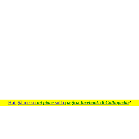
Hai già messo
mi piace
sulla
pagina
facebook
di
Cathopedia
?