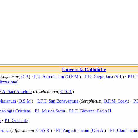
Università Cattoliche
(
Angelicum
,
O.P.
)
·
P.U. Antonianum
(
O.F.M.
)
·
P.U. Gregoriana
(
S.J.
)
·
P.U. 
lizzazione
)
P.A. Sant'Anselmo
(
Anselmianum
,
O.S.B.
)
 Marianum
(
O.S.M.
)
·
P.F.T. San Bonaventura
(
Seraphicum
,
O.F.M. Conv.
)
·
P.
heologia Cristiana
·
P.I. Musica Sacra
·
P.I.T. Giovanni Paolo II
o
·
P.I. Orientale
nsiana
(
Alfonsianum
,
C.SS.R.
)
·
P.I. Augustinianum
(
O.S.A.
)
·
P.I. Claretianu