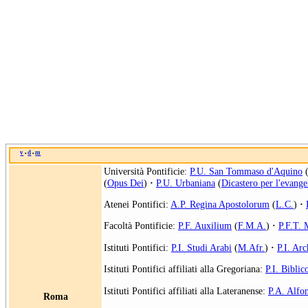
v
d
m
•
•
Università Pontificie:
P.U. San Tommaso d'Aquino
(
Opus Dei
)
·
P.U. Urbaniana
(
Dicastero per l'evange
Atenei Pontifici:
A.P. Regina Apostolorum
(
L.C.
)
·
Facoltà Pontificie:
P.F. Auxilium
(
F.M.A.
)
·
P.F.T.
Istituti Pontifici:
P.I. Studi Arabi
(
M.Afr.
)
·
P.I. Arc
Istituti Pontifici affiliati alla Gregoriana:
P.I. Biblic
Istituti Pontifici affiliati alla Lateranense:
P.A. Alfo
Roma