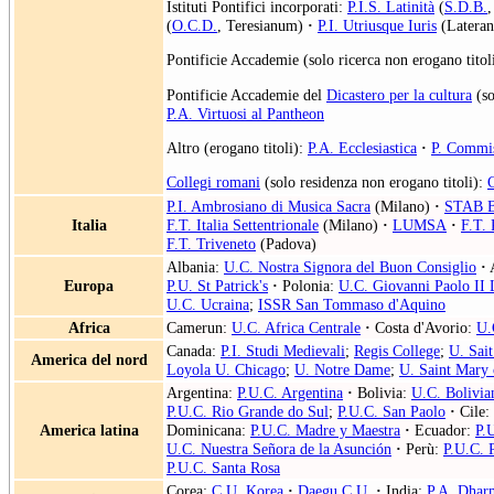
Istituti Pontifici incorporati:
P.I.S. Latinità
(
S.D.B.
,
(
O.C.D.
, Teresianum)
·
P.I. Utriusque Iuris
(Lateran
Pontificie Accademie (solo ricerca non erogano titol
Pontificie Accademie del
Dicastero per la cultura
(so
P.A. Virtuosi al Pantheon
Altro (erogano titoli):
P.A. Ecclesiastica
·
P. Commis
Collegi romani
(solo residenza non erogano titoli):
P.I. Ambrosiano di Musica Sacra
(Milano)
·
STAB B
Italia
F.T. Italia Settentrionale
(Milano)
·
LUMSA
·
F.T. 
F.T. Triveneto
(Padova)
Albania:
U.C. Nostra Signora del Buon Consiglio
·
A
Europa
P.U. St Patrick's
·
Polonia:
U.C. Giovanni Paolo II 
U.C. Ucraina
;
ISSR San Tommaso d'Aquino
Africa
Camerun:
U.C. Africa Centrale
·
Costa d'Avorio:
U.
Canada:
P.I. Studi Medievali
;
Regis College
;
U. Sait
America del nord
Loyola U. Chicago
;
U. Notre Dame
;
U. Saint Mary 
Argentina:
P.U.C. Argentina
·
Bolivia:
U.C. Bolivia
P.U.C. Rio Grande do Sul
;
P.U.C. San Paolo
·
Cile:
America latina
Dominicana:
P.U.C. Madre y Maestra
·
Ecuador:
P.
U.C. Nuestra Señora de la Asunción
·
Perù:
P.U.C. 
P.U.C. Santa Rosa
Corea:
C.U. Korea
·
Daegu C.U.
·
India:
P.A. Dhar