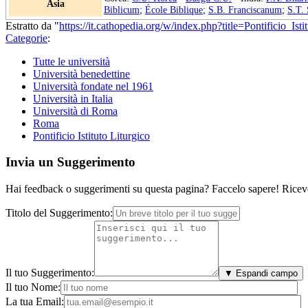
Asia
Biblicum
;
École Biblique
;
S.B. Franciscanum
;
S.T.
Estratto da "
https://it.cathopedia.org/w/index.php?title=Pontificio_I
Categorie
:
Tutte le università
Università benedettine
Università fondate nel 1961
Università in Italia
Università di Roma
Roma
Pontificio Istituto Liturgico
Invia un Suggerimento
Hai feedback o suggerimenti su questa pagina? Faccelo sapere! Riceve
Titolo del Suggerimento:
Il tuo Suggerimento:
▼ Espandi campo
Il tuo Nome:
La tua Email: