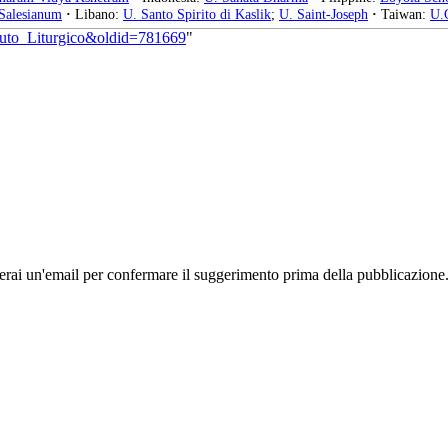
 Salesianum
·
Libano:
U. Santo Spirito di Kaslik
;
U. Saint-Joseph
·
Taiwan:
U.
stituto_Liturgico&oldid=781669
"
rai un'email per confermare il suggerimento prima della pubblicazione