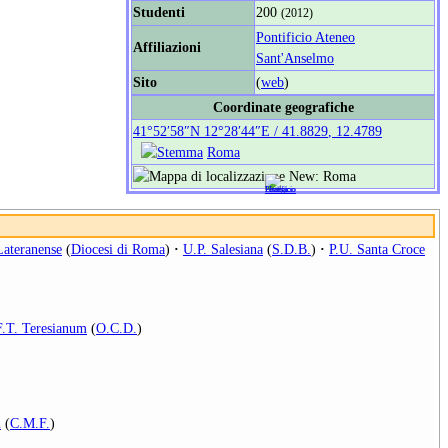
Studenti
200
(2012)
Pontificio Ateneo
Affiliazioni
Sant'Anselmo
Sito
(
web
)
Coordinate geografiche
41°52′58″N
12°28′44″E
/
41.8829
,
12.4789
Roma
Lateranense
(
Diocesi di Roma
)
·
U.P. Salesiana
(
S.D.B.
)
·
P.U. Santa Croce
F.T. Teresianum
(
O.C.D.
)
m
(
C.M.F.
)