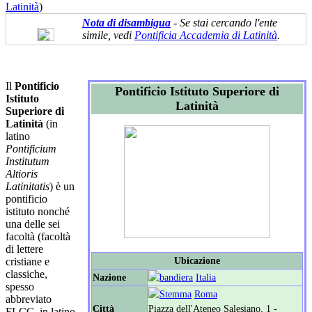
Latinità
)
Nota di disambigua
- Se stai cercando l'ente
simile, vedi
Pontificia Accademia di Latinità
.
Il
Pontificio
Pontificio Istituto Superiore di
Istituto
Latinità
Superiore di
Latinità
(in
latino
Pontificium
Institutum
Altioris
Latinitatis
) è un
pontificio
istituto nonché
una delle sei
facoltà (facoltà
di lettere
Ubicazione
cristiane e
classiche,
Nazione
Italia
spesso
Roma
abbreviato
Città
Piazza dell'Ateneo Salesiano, 1 -
FLCC, in latino