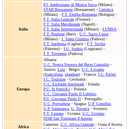
P.I. Ambrosiano di Musica Sacra
(Milano)
·
STAB Bressanone
(Bressanone)
·
Cattolica
(Milano)
·
F.T. Emilia-Romagna
(Bologna)
·
F.T. Italia Centrale
(Firenze)
·
F.T. Italia Meridionale
(Napoli)
·
Italia
F.T. Italia Settentrionale
(Milano)
·
LUMSA
·
F.T. Pugliese
(Bari)
·
U.C. Sacro Cuore
(Milano)
·
I. Santa Giustina
(Padova)
·
F.T. Sardegna
(Cagliari)
·
F.T. Sicilia
(Palermo)
·
I.U. Sophia
(Loppiano)
·
F.T. Triveneto
(Padova)
Albania:
U.C. Nostra Signora del Buon Consiglio
·
Austria:
Linz
·
Belgio:
U.C. Lovanio
(
francofona
,
olandese
)
·
Francia:
I.C. Parigi
;
I.C. Toulouse
·
Germania:
U.C. Eichstätt-Ingolstadt
·
Irlanda:
Europa
P.U. St Patrick's
·
Polonia:
U.C. Giovanni Paolo II Lublino
;
P.U. Giovanni Paolo II
·
Portogallo:
U.C. Portoghese
·
Spagna:
U.P. Comillas
;
U.P. Salamanca
;
U. Navarra
·
Svizzera:
F.T. Lugano
·
Ucraina:
U.C. Ucraina
;
ISSR San Tommaso d'Aquino
Camerun:
U.C. Africa Centrale
·
Costa d'Avorio:
Africa