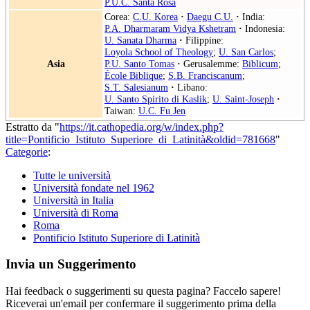
P.U.C. Santa Rosa
Corea:
C.U. Korea
·
Daegu C.U.
·
India:
P.A. Dharmaram Vidya Kshetram
·
Indonesia:
U. Sanata Dharma
·
Filippine:
Loyola School of Theology
;
U. San Carlos
;
Asia
P.U. Santo Tomas
·
Gerusalemme:
Biblicum
;
École Biblique
;
S.B. Franciscanum
;
S.T. Salesianum
·
Libano:
U. Santo Spirito di Kaslik
;
U. Saint-Joseph
·
Taiwan:
U.C. Fu Jen
Estratto da "
https://it.cathopedia.org/w/index.php?
title=Pontificio_Istituto_Superiore_di_Latinità&oldid=781668
"
Categorie
:
Tutte le università
Università fondate nel 1962
Università in Italia
Università di Roma
Roma
Pontificio Istituto Superiore di Latinità
Invia un Suggerimento
Hai feedback o suggerimenti su questa pagina? Faccelo sapere!
Riceverai un'email per confermare il suggerimento prima della