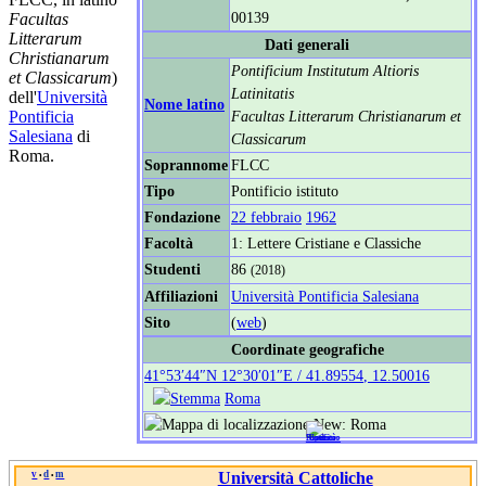
00139
Facultas
Litterarum
Dati generali
Christianarum
Pontificium Institutum Altioris
et Classicarum
)
Latinitatis
dell'
Università
Nome latino
Pontificia
Facultas Litterarum Christianarum et
Salesiana
di
Classicarum
Roma.
Soprannome
FLCC
Tipo
Pontificio istituto
Fondazione
22 febbraio
1962
Facoltà
1: Lettere Cristiane e Classiche
Studenti
86
(2018)
Affiliazioni
Università Pontificia Salesiana
Sito
(
web
)
Coordinate geografiche
41°53′44″N
12°30′01″E
/
41.89554
,
12.50016
Roma
v
d
m
Università Cattoliche
•
•