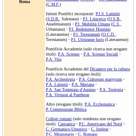
Roma
(
C.M.F.
)
Istituti Pontifici incorporati:
P.I.S. Latinità
(
S.D.B.
, Salesiana)
·
P.I. Liturgico
(
O.S.B.
,
Anselmianum)
·
P.I. Mobilità Umana
(
C.S.
,
Urbaniana)
·
P.I. Redemptor Hominis
(Lateranense)
·
P.I. Teresianum
(
O.C.D.
,
Teresianum)
·
P.I. Utriusque Iuris
(Lateranense)
Pontificie Accademie (solo ricerca non erogano
titoli):
P.A. Scienze
·
P.A. Scienze Sociali
·
P.A. Vita
Pontificie Accademie del
Dicastero per la cultura
(solo ricerca non erogano titoli):
P.A. Archeologia
·
P.A. Cultorum martyrum
·
P.A. Latinità
·
P.A. Mariana
·
P.A. San Tommaso d'Aquino
·
P.A. Teologia
·
P.A. Virtuosi al Pantheon
Altro (erogano titoli):
P.A. Ecclesiastica
·
P. Commissione Biblica
Collegi romani
(solo residenza non erogano
titoli):
Capranica
·
P.C. Americano del Nord
·
C. Germanico-Ungarico
·
C. Inglese
·
P.C. Missionario
·
C. Romano