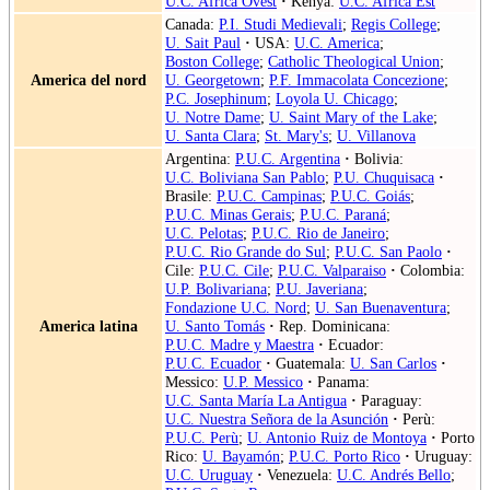
U.C. Africa Ovest
·
Kenya:
U.C. Africa Est
Canada:
P.I. Studi Medievali
;
Regis College
;
U. Sait Paul
·
USA:
U.C. America
;
Boston College
;
Catholic Theological Union
;
America del nord
U. Georgetown
;
P.F. Immacolata Concezione
;
P.C. Josephinum
;
Loyola U. Chicago
;
U. Notre Dame
;
U. Saint Mary of the Lake
;
U. Santa Clara
;
St. Mary's
;
U. Villanova
Argentina:
P.U.C. Argentina
·
Bolivia:
U.C. Boliviana San Pablo
;
P.U. Chuquisaca
·
Brasile:
P.U.C. Campinas
;
P.U.C. Goiás
;
P.U.C. Minas Gerais
;
P.U.C. Paraná
;
U.C. Pelotas
;
P.U.C. Rio de Janeiro
;
P.U.C. Rio Grande do Sul
;
P.U.C. San Paolo
·
Cile:
P.U.C. Cile
;
P.U.C. Valparaiso
·
Colombia:
U.P. Bolivariana
;
P.U. Javeriana
;
Fondazione U.C. Nord
;
U. San Buenaventura
;
America latina
U. Santo Tomás
·
Rep. Dominicana:
P.U.C. Madre y Maestra
·
Ecuador:
P.U.C. Ecuador
·
Guatemala:
U. San Carlos
·
Messico:
U.P. Messico
·
Panama:
U.C. Santa María La Antigua
·
Paraguay:
U.C. Nuestra Señora de la Asunción
·
Perù:
P.U.C. Perù
;
U. Antonio Ruiz de Montoya
·
Porto
Rico:
U. Bayamón
;
P.U.C. Porto Rico
·
Uruguay:
U.C. Uruguay
·
Venezuela:
U.C. Andrés Bello
;