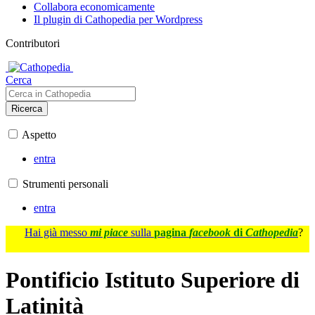
Collabora economicamente
Il plugin di Cathopedia per Wordpress
Contributori
Cerca
Ricerca
Aspetto
entra
Strumenti personali
entra
Hai già messo
mi piace
sulla
pagina
facebook
di
Cathopedia
?
Pontificio Istituto Superiore di
Latinità