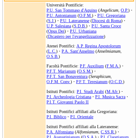
Università Pontificie:
P.U. San Tommaso d'Aquino
(
Angelicum
,
O.P.
)
·
P.U. Antonianum
(
O.F.M.
)
·
P.U. Gregoriana
(
S.J.
)
·
P.U. Lateranense
(
Diocesi di Roma
)
·
U.P. Salesiana
(
S.D.B.
)
·
P.U. Santa Croce
(
Opus Dei
)
·
P.U. Urbaniana
(
Dicastero per l'evangelizzazione
)
Atenei Pontifici:
A.P. Regina Apostolorum
(
L.C.
)
·
P.A. Sant'Anselmo
(
Anselmianum
,
O.S.B.
)
Facoltà Pontificie:
P.F. Auxilium
(
F.M.A.
)
·
P.F.T. Marianum
(
O.S.M.
)
·
P.F.T. San Bonaventura
(
Seraphicum
,
O.F.M. Conv.
)
·
P.F.T. Teresianum
(
O.C.D.
)
Istituti Pontifici:
P.I. Studi Arabi
(
M.Afr.
)
·
P.I. Archeologia Cristiana
·
P.I. Musica Sacra
·
P.I.T. Giovanni Paolo II
Istituti Pontifici affiliati alla Gregoriana:
P.I. Biblico
·
P.I. Orientale
Istituti Pontifici affiliati alla Lateranense:
P.A. Alfonsiana
(
Alfonsianum
,
C.SS.R.
)
·
P.I. Augustinianum
(
O.S.A.
)
·
P.I. Claretianum