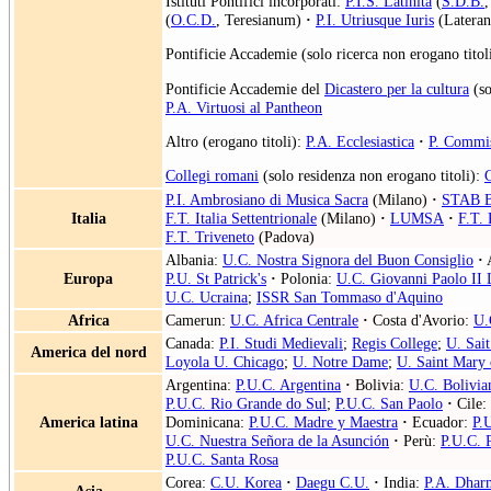
Istituti Pontifici incorporati:
P.I.S. Latinità
(
S.D.B.
,
(
O.C.D.
, Teresianum)
·
P.I. Utriusque Iuris
(Lateran
Pontificie Accademie (solo ricerca non erogano titol
Pontificie Accademie del
Dicastero per la cultura
(so
P.A. Virtuosi al Pantheon
Altro (erogano titoli):
P.A. Ecclesiastica
·
P. Commis
Collegi romani
(solo residenza non erogano titoli):
P.I. Ambrosiano di Musica Sacra
(Milano)
·
STAB B
Italia
F.T. Italia Settentrionale
(Milano)
·
LUMSA
·
F.T. 
F.T. Triveneto
(Padova)
Albania:
U.C. Nostra Signora del Buon Consiglio
·
A
Europa
P.U. St Patrick's
·
Polonia:
U.C. Giovanni Paolo II 
U.C. Ucraina
;
ISSR San Tommaso d'Aquino
Africa
Camerun:
U.C. Africa Centrale
·
Costa d'Avorio:
U.
Canada:
P.I. Studi Medievali
;
Regis College
;
U. Sait
America del nord
Loyola U. Chicago
;
U. Notre Dame
;
U. Saint Mary 
Argentina:
P.U.C. Argentina
·
Bolivia:
U.C. Bolivia
P.U.C. Rio Grande do Sul
;
P.U.C. San Paolo
·
Cile:
America latina
Dominicana:
P.U.C. Madre y Maestra
·
Ecuador:
P.
U.C. Nuestra Señora de la Asunción
·
Perù:
P.U.C. 
P.U.C. Santa Rosa
Corea:
C.U. Korea
·
Daegu C.U.
·
India:
P.A. Dhar
Asia