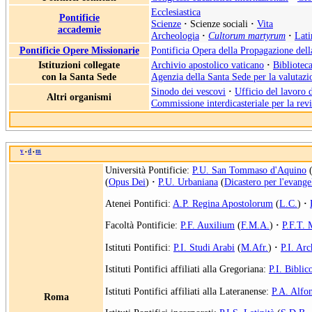
Ecclesiastica
Pontificie
Scienze
·
Scienze sociali
·
Vita
accademie
Archeologia
·
Cultorum martyrum
·
Lati
Pontificie Opere Missionarie
Pontificia Opera della Propagazione del
Istituzioni collegate
Archivio apostolico vaticano
·
Biblioteca
con la Santa Sede
Agenzia della Santa Sede per la valutazio
Sinodo dei vescovi
·
Ufficio del lavoro 
Altri organismi
Commissione interdicasteriale per la rev
v
d
m
•
•
Università Pontificie:
P.U. San Tommaso d'Aquino
(
Opus Dei
)
·
P.U. Urbaniana
(
Dicastero per l'evange
Atenei Pontifici:
A.P. Regina Apostolorum
(
L.C.
)
·
Facoltà Pontificie:
P.F. Auxilium
(
F.M.A.
)
·
P.F.T.
Istituti Pontifici:
P.I. Studi Arabi
(
M.Afr.
)
·
P.I. Arc
Istituti Pontifici affiliati alla Gregoriana:
P.I. Biblic
Istituti Pontifici affiliati alla Lateranense:
P.A. Alfo
Roma