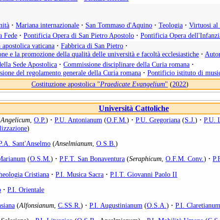
nità
·
Mariana internazionale
·
San Tommaso d'Aquino
·
Teologia
·
Virtuosi a
la Fede
·
Pontificia Opera di San Pietro Apostolo
·
Pontificia Opera dell'Infanz
 apostolica vaticana
·
Fabbrica di San Pietro
·
ne e la promozione della qualità delle università e facoltà ecclesiastiche
·
Autor
della Sede Apostolica
·
Commissione disciplinare della Curia romana
·
isione del regolamento generale della Curia romana
·
Pontificio istituto di musi
Costituzione apostolica "
Praedicate Evangelium
"
(
2022
)
Università Cattoliche
(
Angelicum
,
O.P.
)
·
P.U. Antonianum
(
O.F.M.
)
·
P.U. Gregoriana
(
S.J.
)
·
P.U. 
lizzazione
)
P.A. Sant'Anselmo
(
Anselmianum
,
O.S.B.
)
 Marianum
(
O.S.M.
)
·
P.F.T. San Bonaventura
(
Seraphicum
,
O.F.M. Conv.
)
·
P.
heologia Cristiana
·
P.I. Musica Sacra
·
P.I.T. Giovanni Paolo II
o
·
P.I. Orientale
nsiana
(
Alfonsianum
,
C.SS.R.
)
·
P.I. Augustinianum
(
O.S.A.
)
·
P.I. Claretianu