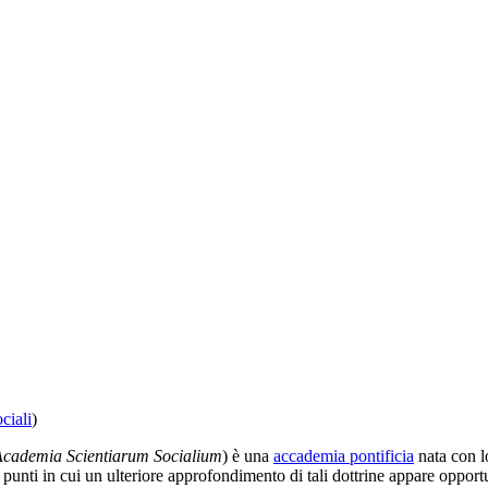
ciali
)
 Academia Scientiarum Socialium
) è una
accademia pontificia
nata con l
i punti in cui un ulteriore approfondimento di tali dottrine appare oppor