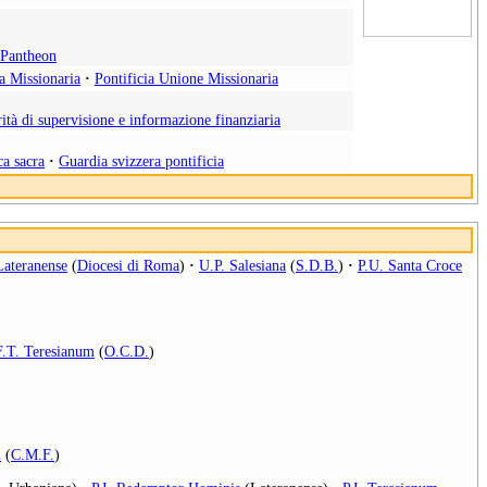
l Pantheon
ia Missionaria
·
Pontificia Unione Missionaria
ità di supervisione e informazione finanziaria
ca sacra
·
Guardia svizzera pontificia
Lateranense
(
Diocesi di Roma
)
·
U.P. Salesiana
(
S.D.B.
)
·
P.U. Santa Croce
F.T. Teresianum
(
O.C.D.
)
m
(
C.M.F.
)