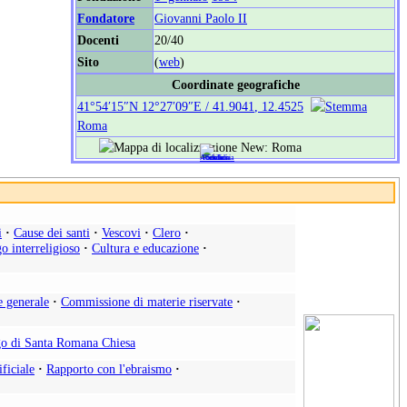
Fondatore
Giovanni Paolo II
Docenti
20/40
Sito
(
web
)
Coordinate geografiche
41°54′15″N
12°27′09″E
/
41.9041
,
12.4525
Roma
i
·
Cause dei santi
·
Vescovi
·
Clero
·
o interreligioso
·
Cultura e educazione
·
e generale
·
Commissione di materie riservate
·
o di Santa Romana Chiesa
ificiale
·
Rapporto con l'ebraismo
·