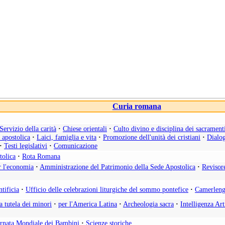
Curia romana
Servizio della carità
·
Chiese orientali
·
Culto divino e disciplina dei sacrament
a apostolica
·
Laici, famiglia e vita
·
Promozione dell'unità dei cristiani
·
Dialog
·
Testi legislativi
·
Comunicazione
tolica
·
Rota Romana
r l'economia
·
Amministrazione del Patrimonio della Sede Apostolica
·
Revisor
tificia
·
Ufficio delle celebrazioni liturgiche del sommo pontefice
·
Camerleng
la tutela dei minori
·
per l'America Latina
·
Archeologia sacra
·
Intelligenza Art
rnata Mondiale dei Bambini
·
Scienze storiche