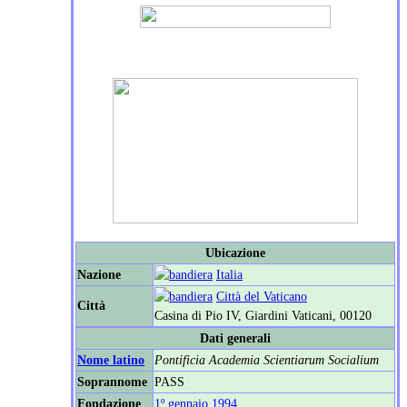
Ubicazione
Nazione
Italia
Città del Vaticano
Città
Casina di Pio IV, Giardini Vaticani, 00120
Dati generali
Nome latino
Pontificia Academia Scientiarum Socialium
Soprannome
PASS
Fondazione
1º gennaio
1994