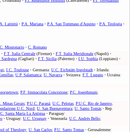
, Urbaniana)
·
P.I. Redemptor Hominis
(Lateranense)
·
P.I. Teresianum
A. Latinità
·
P.A. Mariana
·
P.A. San Tommaso d'Aquino
·
P.A. Teologia
·
.C. Missionario
·
C. Romano
·
F.T. Italia Centrale
(Firenze)
·
F.T. Italia Meridionale
(Napoli)
·
. Sardegna
(Cagliari)
·
F.T. Sicilia
(Palermo)
·
I.U. Sophia
(Loppiano)
·
igi
;
I.C. Toulouse
·
Germania:
U.C. Eichstätt-Ingolstadt
·
Irlanda:
Comillas
;
U.P. Salamanca
;
U. Navarra
·
Svizzera:
F.T. Lugano
·
Ucraina:
Georgetown
;
P.F. Immacolata Concezione
;
P.C. Josephinum
;
. Minas Gerais
;
P.U.C. Paraná
;
U.C. Pelotas
;
P.U.C. Rio de Janeiro
;
ondazione U.C. Nord
;
U. San Buenaventura
;
U. Santo Tomás
·
Rep.
C. Santa María La Antigua
·
Paraguay:
co
·
Uruguay:
U.C. Uruguay
·
Venezuela:
U.C. Andrés Bello
;
ool of Theology
;
U. San Carlos
;
P.U. Santo Tomas
·
Gerusalemme: