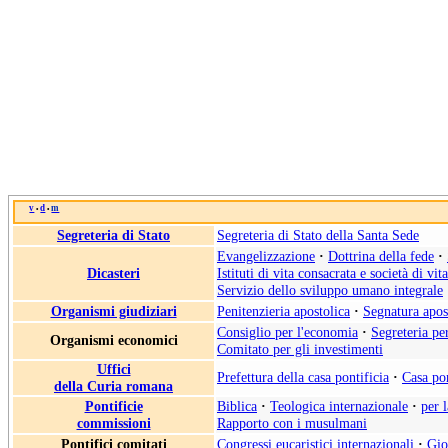
v
d
m
•
•
Segreteria di Stato
Segreteria di Stato della Santa Sede
Evangelizzazione
·
Dottrina della fede
·
Dicasteri
Istituti di vita consacrata e società di vit
Servizio dello sviluppo umano integrale
Organismi giudiziari
Penitenzieria apostolica
·
Segnatura apos
Consiglio per l'economia
·
Segreteria pe
Organismi economici
Comitato per gli investimenti
Uffici
Prefettura della casa pontificia
·
Casa pon
della Curia romana
Pontificie
Biblica
·
Teologica internazionale
·
per 
commissioni
Rapporto con i musulmani
Pontifici comitati
Congressi eucaristici internazionali
·
Gio