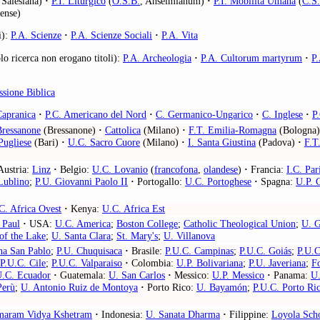
 Salesiana)
·
P.I. Liturgico
(
O.S.B.
, Anselmianum)
·
P.I. Mobilità Umana
(
C.S.
ense)
i):
P.A. Scienze
·
P.A. Scienze Sociali
·
P.A. Vita
lo ricerca non erogano titoli):
P.A. Archeologia
·
P.A. Cultorum martyrum
·
P.
sione Biblica
Capranica
·
P.C. Americano del Nord
·
C. Germanico-Ungarico
·
C. Inglese
·
P
ressanone
(Bressanone)
·
Cattolica
(Milano)
·
F.T. Emilia-Romagna
(Bologna)
Pugliese
(Bari)
·
U.C. Sacro Cuore
(Milano)
·
I. Santa Giustina
(Padova)
·
F.T
ustria:
Linz
·
Belgio:
U.C. Lovanio
(
francofona
,
olandese
)
·
Francia:
I.C. Par
Lublino
;
P.U. Giovanni Paolo II
·
Portogallo:
U.C. Portoghese
·
Spagna:
U.P. 
C. Africa Ovest
·
Kenya:
U.C. Africa Est
 Paul
·
USA:
U.C. America
;
Boston College
;
Catholic Theological Union
;
U. 
of the Lake
;
U. Santa Clara
;
St. Mary's
;
U. Villanova
na San Pablo
;
P.U. Chuquisaca
·
Brasile:
P.U.C. Campinas
;
P.U.C. Goiás
;
P.U.C
P.U.C. Cile
;
P.U.C. Valparaiso
·
Colombia:
U.P. Bolivariana
;
P.U. Javeriana
;
F
U.C. Ecuador
·
Guatemala:
U. San Carlos
·
Messico:
U.P. Messico
·
Panama:
U.
Perù
;
U. Antonio Ruiz de Montoya
·
Porto Rico:
U. Bayamón
;
P.U.C. Porto Ri
maram Vidya Kshetram
·
Indonesia:
U. Sanata Dharma
·
Filippine:
Loyola Sch