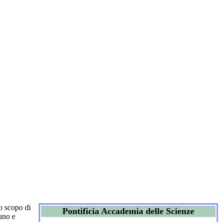
o scopo di
Pontificia Accademia delle Scienze
tuno e