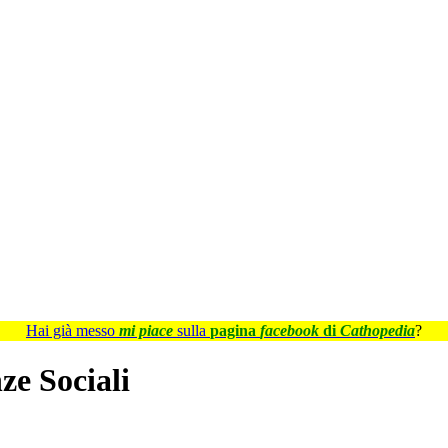
Hai già messo
mi piace
sulla
pagina
facebook
di
Cathopedia
?
ze Sociali