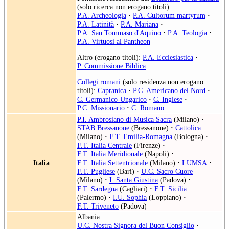
(solo ricerca non erogano titoli):
P.A. Archeologia
·
P.A. Cultorum martyrum
·
P.A. Latinità
·
P.A. Mariana
·
P.A. San Tommaso d'Aquino
·
P.A. Teologia
·
P.A. Virtuosi al Pantheon
Altro (erogano titoli):
P.A. Ecclesiastica
·
P. Commissione Biblica
Collegi romani
(solo residenza non erogano
titoli):
Capranica
·
P.C. Americano del Nord
·
C. Germanico-Ungarico
·
C. Inglese
·
P.C. Missionario
·
C. Romano
P.I. Ambrosiano di Musica Sacra
(Milano)
·
STAB Bressanone
(Bressanone)
·
Cattolica
(Milano)
·
F.T. Emilia-Romagna
(Bologna)
·
F.T. Italia Centrale
(Firenze)
·
F.T. Italia Meridionale
(Napoli)
·
Italia
F.T. Italia Settentrionale
(Milano)
·
LUMSA
·
F.T. Pugliese
(Bari)
·
U.C. Sacro Cuore
(Milano)
·
I. Santa Giustina
(Padova)
·
F.T. Sardegna
(Cagliari)
·
F.T. Sicilia
(Palermo)
·
I.U. Sophia
(Loppiano)
·
F.T. Triveneto
(Padova)
Albania:
U.C. Nostra Signora del Buon Consiglio
·