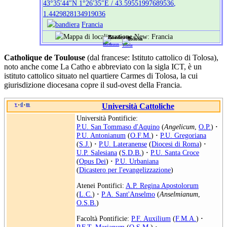
43°35′44″N
1°26′35″E
/
43.59551997689536
,
1.4429828134919036
Francia
Bordeaux
Tolosa
Catholique de Toulouse
(dal francese: Istituto cattolico di Tolosa),
noto anche come La Catho e abbreviato con la sigla ICT, è un
istituto cattolico situato nel quartiere Carmes di Tolosa, la cui
giurisdizione diocesana copre il sud-ovest della Francia.
v
d
m
Università Cattoliche
•
•
Università Pontificie:
P.U. San Tommaso d'Aquino
(
Angelicum
,
O.P.
)
·
P.U. Antonianum
(
O.F.M.
)
·
P.U. Gregoriana
(
S.J.
)
·
P.U. Lateranense
(
Diocesi di Roma
)
·
U.P. Salesiana
(
S.D.B.
)
·
P.U. Santa Croce
(
Opus Dei
)
·
P.U. Urbaniana
(
Dicastero per l'evangelizzazione
)
Atenei Pontifici:
A.P. Regina Apostolorum
(
L.C.
)
·
P.A. Sant'Anselmo
(
Anselmianum
,
O.S.B.
)
Facoltà Pontificie:
P.F. Auxilium
(
F.M.A.
)
·