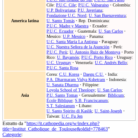
Cile:
P.U.C. Cile
;
P.U.C. Valparaiso
·
Colombia:
U.P. Bolivariana
;
P.U. Javeriana
;
Fondazione U.C. Nord
;
U. San Buenaventura
;
America latina
U. Santo Tomás
·
Rep. Dominicana:
P.U.C. Madre y Maestra
·
Ecuador:
P.U.C. Ecuador
·
Guatemala:
U. San Carlos
·
Messico:
U.P. Messico
·
Panama:
U.C. Santa María La Antigua
·
Paraguay:
U.C. Nuestra Señora de la Asunción
·
Perù:
P.U.C. Perù
;
U. Antonio Ruiz de Montoya
·
Porto
Rico:
U. Bayamón
;
P.U.C. Porto Rico
·
Uruguay:
U.C. Uruguay
·
Venezuela:
U.C. Andrés Bello
;
P.U.C. Santa Rosa
Corea:
C.U. Korea
·
Daegu C.U.
·
India:
P.A. Dharmaram Vidya Kshetram
·
Indonesia:
U. Sanata Dharma
·
Filippine:
Loyola School of Theology
;
U. San Carlos
;
Asia
P.U. Santo Tomas
·
Gerusalemme:
Biblicum
;
École Biblique
;
S.B. Franciscanum
;
S.T. Salesianum
·
Libano:
U. Santo Spirito di Kaslik
;
U. Saint-Joseph
·
Taiwan:
U.C. Fu Jen
Estratto da "
https://it.cathopedia.org/w/index.php?
title=Institut_Catholique_de_Toulouse&oldid=778463
"
Categorie
: