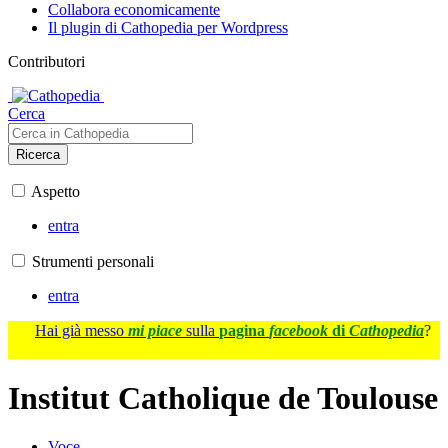
Collabora economicamente
Il plugin di Cathopedia per Wordpress
Contributori
Cerca
Ricerca
Aspetto
entra
Strumenti personali
entra
Hai già messo
mi piace
sulla
pagina
facebook
di
Cathopedia
?
Institut Catholique de Toulouse
Voce