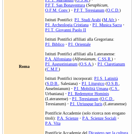
P.F.T. Marianum
(
O.S.M.
)
·
P.F.T. San Bonaventura
(
Seraphicum
,
O.F.M. Conv.
)
·
P.F.T. Teresianum
(
O.C.D.
)
Istituti Pontifici:
P.I. Studi Arabi
(
M.Afr.
)
·
P.I. Archeologia Cristiana
·
P.I. Musica Sacra
·
P.I.T. Giovanni Paolo II
Istituti Pontifici affiliati alla Gregoriana:
P.I. Biblico
·
P.I. Orientale
Istituti Pontifici affiliati alla Lateranense:
P.A. Alfonsiana
(
Alfonsianum
,
C.SS.R.
)
·
P.I. Augustinianum
(
O.S.A.
)
·
P.I. Claretianum
Roma
(
C.M.F.
)
Istituti Pontifici incorporati:
P.I.S. Latinità
(
S.D.B.
, Salesiana)
·
P.I. Liturgico
(
O.S.B.
,
Anselmianum)
·
P.I. Mobilità Umana
(
C.S.
,
Urbaniana)
·
P.I. Redemptor Hominis
(Lateranense)
·
P.I. Teresianum
(
O.C.D.
,
Teresianum)
·
P.I. Utriusque Iuris
(Lateranense)
Pontificie Accademie (solo ricerca non erogano
titoli):
P.A. Scienze
·
P.A. Scienze Sociali
·
P.A. Vita
Pontificie Accademie del
Dicastero per la cultura