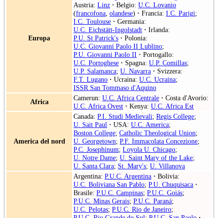
Austria:
Linz
·
Belgio:
U.C. Lovanio
(
francofona
,
olandese
)
·
Francia:
I.C. Parigi
;
I.C. Toulouse
·
Germania:
U.C. Eichstätt-Ingolstadt
·
Irlanda:
Europa
P.U. St Patrick's
·
Polonia:
U.C. Giovanni Paolo II Lublino
;
P.U. Giovanni Paolo II
·
Portogallo:
U.C. Portoghese
·
Spagna:
U.P. Comillas
;
U.P. Salamanca
;
U. Navarra
·
Svizzera:
F.T. Lugano
·
Ucraina:
U.C. Ucraina
;
ISSR San Tommaso d'Aquino
Camerun:
U.C. Africa Centrale
·
Costa d'Avorio:
Africa
U.C. Africa Ovest
·
Kenya:
U.C. Africa Est
Canada:
P.I. Studi Medievali
;
Regis College
;
U. Sait Paul
·
USA:
U.C. America
;
Boston College
;
Catholic Theological Union
;
America del nord
U. Georgetown
;
P.F. Immacolata Concezione
;
P.C. Josephinum
;
Loyola U. Chicago
;
U. Notre Dame
;
U. Saint Mary of the Lake
;
U. Santa Clara
;
St. Mary's
;
U. Villanova
Argentina:
P.U.C. Argentina
·
Bolivia:
U.C. Boliviana San Pablo
;
P.U. Chuquisaca
·
Brasile:
P.U.C. Campinas
;
P.U.C. Goiás
;
P.U.C. Minas Gerais
;
P.U.C. Paraná
;
U.C. Pelotas
;
P.U.C. Rio de Janeiro
;
P.U.C. Rio Grande do Sul
;
P.U.C. San Paolo
·