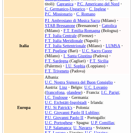
titoli):
Capranica
·
P.C. Americano del Nord
·
C. Germanico-Ungarico
·
C. Inglese
·
P.C. Missionario
·
C. Romano
P.I. Ambrosiano di Musica Sacra
(Milano)
·
STAB Bressanone
(Bressanone)
·
Cattolica
(Milano)
·
F.T. Emilia-Romagna
(Bologna)
·
F.T. Italia Centrale
(Firenze)
·
F.T. Italia Meridionale
(Napoli)
·
Italia
F.T. Italia Settentrionale
(Milano)
·
LUMSA
·
F.T. Pugliese
(Bari)
·
U.C. Sacro Cuore
(Milano)
·
I. Santa Giustina
(Padova)
·
F.T. Sardegna
(Cagliari)
·
F.T. Sicilia
(Palermo)
·
I.U. Sophia
(Loppiano)
·
F.T. Triveneto
(Padova)
Albania:
U.C. Nostra Signora del Buon Consiglio
·
Austria:
Linz
·
Belgio:
U.C. Lovanio
(
francofona
,
olandese
)
·
Francia:
I.C. Parigi
;
I.C. Toulouse
·
Germania:
U.C. Eichstätt-Ingolstadt
·
Irlanda:
Europa
P.U. St Patrick's
·
Polonia:
U.C. Giovanni Paolo II Lublino
;
P.U. Giovanni Paolo II
·
Portogallo:
U.C. Portoghese
·
Spagna:
U.P. Comillas
;
U.P. Salamanca
;
U. Navarra
·
Svizzera:
F.T. Lugano
·
Ucraina:
U.C. Ucraina
;