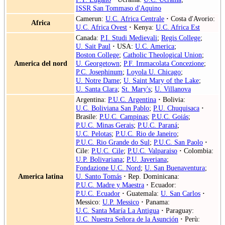
ISSR San Tommaso d'Aquino
Camerun:
U.C. Africa Centrale
·
Costa d'Avorio:
Africa
U.C. Africa Ovest
·
Kenya:
U.C. Africa Est
Canada:
P.I. Studi Medievali
;
Regis College
;
U. Sait Paul
·
USA:
U.C. America
;
Boston College
;
Catholic Theological Union
;
America del nord
U. Georgetown
;
P.F. Immacolata Concezione
;
P.C. Josephinum
;
Loyola U. Chicago
;
U. Notre Dame
;
U. Saint Mary of the Lake
;
U. Santa Clara
;
St. Mary's
;
U. Villanova
Argentina:
P.U.C. Argentina
·
Bolivia:
U.C. Boliviana San Pablo
;
P.U. Chuquisaca
·
Brasile:
P.U.C. Campinas
;
P.U.C. Goiás
;
P.U.C. Minas Gerais
;
P.U.C. Paraná
;
U.C. Pelotas
;
P.U.C. Rio de Janeiro
;
P.U.C. Rio Grande do Sul
;
P.U.C. San Paolo
·
Cile:
P.U.C. Cile
;
P.U.C. Valparaiso
·
Colombia:
U.P. Bolivariana
;
P.U. Javeriana
;
Fondazione U.C. Nord
;
U. San Buenaventura
;
America latina
U. Santo Tomás
·
Rep. Dominicana:
P.U.C. Madre y Maestra
·
Ecuador:
P.U.C. Ecuador
·
Guatemala:
U. San Carlos
·
Messico:
U.P. Messico
·
Panama:
U.C. Santa María La Antigua
·
Paraguay:
U.C. Nuestra Señora de la Asunción
·
Perù: