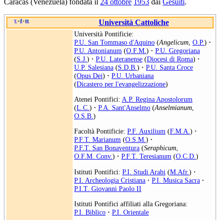
Caracas (Venezuela) fondata il
24 ottobre
1953
dai
Gesuiti
.
v
d
m
Università Cattoliche
•
•
Università Pontificie:
P.U. San Tommaso d'Aquino
(
Angelicum
,
O.P.
)
·
P.U. Antonianum
(
O.F.M.
)
·
P.U. Gregoriana
(
S.J.
)
·
P.U. Lateranense
(
Diocesi di Roma
)
·
U.P. Salesiana
(
S.D.B.
)
·
P.U. Santa Croce
(
Opus Dei
)
·
P.U. Urbaniana
(
Dicastero per l'evangelizzazione
)
Atenei Pontifici:
A.P. Regina Apostolorum
(
L.C.
)
·
P.A. Sant'Anselmo
(
Anselmianum
,
O.S.B.
)
Facoltà Pontificie:
P.F. Auxilium
(
F.M.A.
)
·
P.F.T. Marianum
(
O.S.M.
)
·
P.F.T. San Bonaventura
(
Seraphicum
,
O.F.M. Conv.
)
·
P.F.T. Teresianum
(
O.C.D.
)
Istituti Pontifici:
P.I. Studi Arabi
(
M.Afr.
)
·
P.I. Archeologia Cristiana
·
P.I. Musica Sacra
·
P.I.T. Giovanni Paolo II
Istituti Pontifici affiliati alla Gregoriana:
P.I. Biblico
·
P.I. Orientale