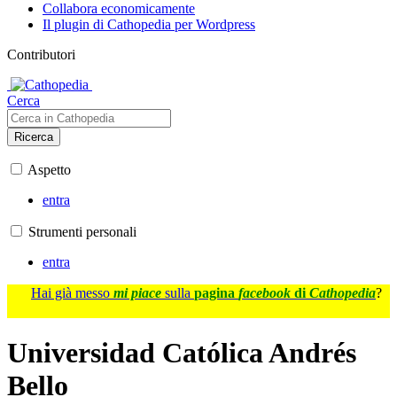
Collabora economicamente
Il plugin di Cathopedia per Wordpress
Contributori
Cerca
Ricerca
Aspetto
entra
Strumenti personali
entra
Hai già messo
mi piace
sulla
pagina
facebook
di
Cathopedia
?
Universidad Católica Andrés
Bello