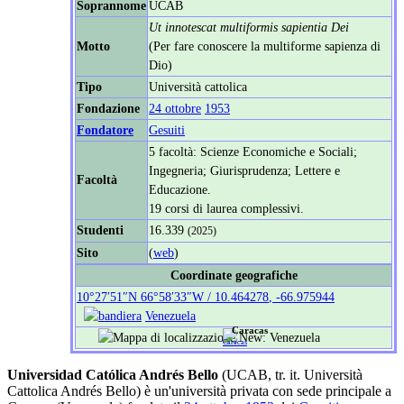
Soprannome
UCAB
Ut innotescat multiformis sapientia Dei
Motto
(Per fare conoscere la multiforme sapienza di
Dio)
Tipo
Università cattolica
Fondazione
24 ottobre
1953
Fondatore
Gesuiti
5 facoltà: Scienze Economiche e Sociali;
Ingegneria; Giurisprudenza; Lettere e
Facoltà
Educazione.
19 corsi di laurea complessivi.
Studenti
16.339
(2025)
Sito
(
web
)
Coordinate geografiche
10°27′51″N
66°58′33″W
/
10.464278
,
-66.975944
Venezuela
Caracas
Universidad Católica Andrés Bello
(UCAB, tr. it. Università
Cattolica Andrés Bello) è un'università privata con sede principale a