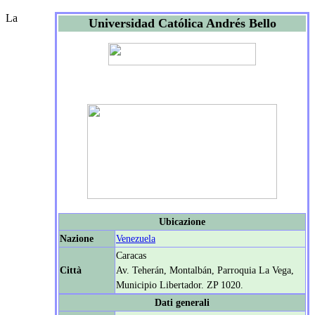
La
Universidad Católica Andrés Bello
Ubicazione
Nazione
Venezuela
Caracas
Città
Av. Teherán, Montalbán, Parroquia La Vega,
Municipio Libertador. ZP 1020.
Dati generali