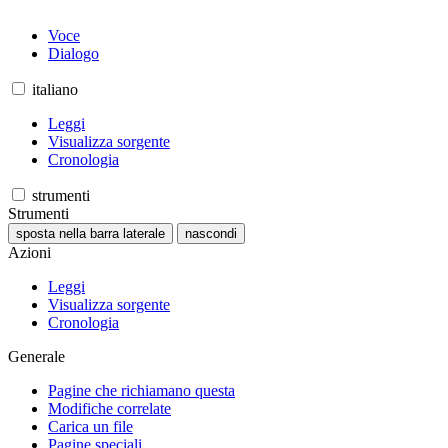
Voce
Dialogo
italiano
Leggi
Visualizza sorgente
Cronologia
strumenti
Strumenti
sposta nella barra laterale
nascondi
Azioni
Leggi
Visualizza sorgente
Cronologia
Generale
Pagine che richiamano questa
Modifiche correlate
Carica un file
Pagine speciali