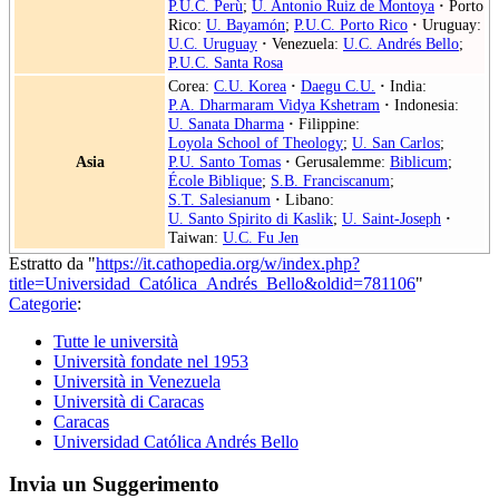
P.U.C. Perù
;
U. Antonio Ruiz de Montoya
·
Porto
Rico:
U. Bayamón
;
P.U.C. Porto Rico
·
Uruguay:
U.C. Uruguay
·
Venezuela:
U.C. Andrés Bello
;
P.U.C. Santa Rosa
Corea:
C.U. Korea
·
Daegu C.U.
·
India:
P.A. Dharmaram Vidya Kshetram
·
Indonesia:
U. Sanata Dharma
·
Filippine:
Loyola School of Theology
;
U. San Carlos
;
Asia
P.U. Santo Tomas
·
Gerusalemme:
Biblicum
;
École Biblique
;
S.B. Franciscanum
;
S.T. Salesianum
·
Libano:
U. Santo Spirito di Kaslik
;
U. Saint-Joseph
·
Taiwan:
U.C. Fu Jen
Estratto da "
https://it.cathopedia.org/w/index.php?
title=Universidad_Católica_Andrés_Bello&oldid=781106
"
Categorie
:
Tutte le università
Università fondate nel 1953
Università in Venezuela
Università di Caracas
Caracas
Universidad Católica Andrés Bello
Invia un Suggerimento