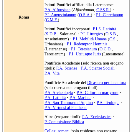
Istituti Pontifici affiliati alla Lateranense:
P.A. Alfonsiana
(
Alfonsianum
,
C.SS.R.
)
·
P.I. Augustinianum
(
O.S.A.
)
·
P.I. Claretianum
Roma
(
C.M.F.
)
Istituti Pontifici incorporati:
P.I.S. Latinità
(
S.D.B.
, Salesiana)
·
P.I. Liturgico
(
O.S.B.
,
Anselmianum)
·
P.I. Mobilità Umana
(
C.S.
,
Urbaniana)
·
P.I. Redemptor Hominis
(Lateranense)
·
P.I. Teresianum
(
O.C.D.
,
Teresianum)
·
P.I. Utriusque Iuris
(Lateranense)
Pontificie Accademie (solo ricerca non erogano
titoli):
P.A. Scienze
·
P.A. Scienze Sociali
·
P.A. Vita
Pontificie Accademie del
Dicastero per la cultura
(solo ricerca non erogano titoli):
P.A. Archeologia
·
P.A. Cultorum martyrum
·
P.A. Latinità
·
P.A. Mariana
·
P.A. San Tommaso d'Aquino
·
P.A. Teologia
·
P.A. Virtuosi al Pantheon
Altro (erogano titoli):
P.A. Ecclesiastica
·
P. Commissione Biblica
Collegi romani
(solo residenza non erogano