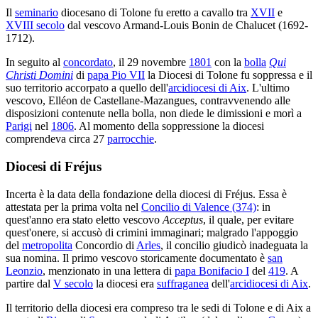
Il
seminario
diocesano di Tolone fu eretto a cavallo tra
XVII
e
XVIII secolo
dal vescovo Armand-Louis Bonin de Chalucet (1692-
1712).
In seguito al
concordato
, il 29 novembre
1801
con la
bolla
Qui
Christi Domini
di
papa Pio VII
la Diocesi di Tolone fu soppressa e il
suo territorio accorpato a quello dell'
arcidiocesi di Aix
. L'ultimo
vescovo, Elléon de Castellane-Mazangues, contravvenendo alle
disposizioni contenute nella bolla, non diede le dimissioni e morì a
Parigi
nel
1806
. Al momento della soppressione la diocesi
comprendeva circa 27
parrocchie
.
Diocesi di Fréjus
Incerta è la data della fondazione della diocesi di Fréjus. Essa è
attestata per la prima volta nel
Concilio di Valence (374)
: in
quest'anno era stato eletto vescovo
Acceptus
, il quale, per evitare
quest'onere, si accusò di crimini immaginari; malgrado l'appoggio
del
metropolita
Concordio di
Arles
, il concilio giudicò inadeguata la
sua nomina. Il primo vescovo storicamente documentato è
san
Leonzio
, menzionato in una lettera di
papa Bonifacio I
del
419
. A
partire dal
V secolo
la diocesi era
suffraganea
dell'
arcidiocesi di Aix
.
Il territorio della diocesi era compreso tra le sedi di Tolone e di Aix a