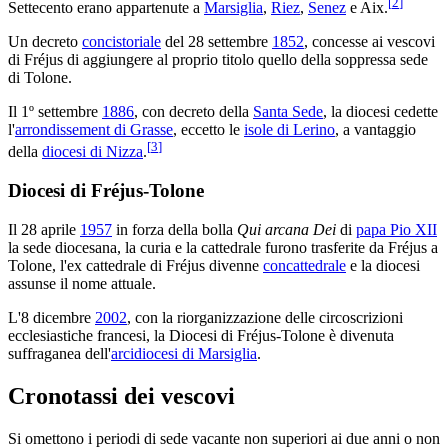
[
2
]
Settecento erano appartenute a
Marsiglia
,
Riez
,
Senez
e Aix.
Un decreto
concistoriale
del 28 settembre
1852
, concesse ai vescovi
di Fréjus di aggiungere al proprio titolo quello della soppressa sede
di Tolone.
Il 1º settembre
1886
, con decreto della
Santa Sede
, la diocesi cedette
l'
arrondissement di Grasse
, eccetto le
isole di Lerino
, a vantaggio
[
3
]
della
diocesi di Nizza
.
Diocesi di Fréjus-Tolone
Il 28 aprile
1957
in forza della bolla
Qui arcana Dei
di
papa Pio XII
la sede diocesana, la curia e la cattedrale furono trasferite da Fréjus a
Tolone, l'ex cattedrale di Fréjus divenne
concattedrale
e la diocesi
assunse il nome attuale.
L'8 dicembre
2002
, con la riorganizzazione delle circoscrizioni
ecclesiastiche francesi, la Diocesi di Fréjus-Tolone è divenuta
suffraganea dell'
arcidiocesi di Marsiglia
.
Cronotassi dei vescovi
Si omettono i periodi di sede vacante non superiori ai due anni o non