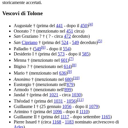
storicamente accertati.
Vescovi di Tolone
[
4
]
Augustale † (prima del
441
- dopo il
450
)
Onorato ? † (menzionato nel
451
circa)
San
Graziano ? † ( ? - circa
472
deceduto)
[
5
]
San
Cipriano
† (prima del
524
-
549
deceduto)
[
6
]
Palladio † (
549
- dopo il
554
)
Desiderio I † (prima del
573
- dopo il
585
)
[
7
]
Menna † (menzionato nel
601
)
[
8
]
Iltigiso ? † (menzionato nel
614
)
[
9
]
Mario † (menzionato nel
636
)
[
10
]
Anonimo
† (menzionato nel
680
)
Eustorgio † (menzionato nell'
879
)
Armodo † (menzionato nell'
899
)
Jandal † (prima del
1021
- circa
1030
)
[
11
]
Théodad † (prima del
1031
-
1056
)
Guillaume I † (25 gennaio
1056
- dopo il
1079
)
Arimino † (prima del
1096
- dopo il
1110
)
Guillaume II † (prima del
1117
- dopo settembre
1165
)
Pierre Isnard † (circa
1168
-
1183
nominato arcivescovo di
Arles
)