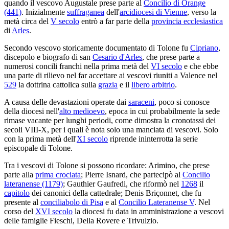
quando il vescovo Augustale prese parte al
Concilio di Orange
(441)
. Inizialmente
suffraganea
dell'
arcidiocesi di Vienne
, verso la
metà circa del
V secolo
entrò a far parte della
provincia ecclesiastica
di
Arles
.
Secondo vescovo storicamente documentato di Tolone fu
Cipriano
,
discepolo e biografo di san
Cesario d'Arles
, che prese parte a
numerosi concili franchi nella prima metà del
VI secolo
e che ebbe
una parte di rilievo nel far accettare ai vescovi riuniti a Valence nel
529
la dottrina cattolica sulla
grazia
e il
libero arbitrio
.
A causa delle devastazioni operate dai
saraceni
, poco si conosce
della diocesi nell'
alto medioevo
, epoca in cui probabilmente la sede
rimase vacante per lunghi periodi, come dimostra la cronotassi dei
secoli VIII-X, per i quali è nota solo una manciata di vescovi. Solo
con la prima metà dell'
XI secolo
riprende ininterrotta la serie
episcopale di Tolone.
Tra i vescovi di Tolone si possono ricordare: Arimino, che prese
parte alla
prima crociata
; Pierre Isnard, che partecipò al
Concilio
lateranense (1179)
; Gauthier Gaufredi, che riformò nel
1268
il
capitolo
dei canonici della cattedrale; Denis Briçonnet, che fu
presente al
conciliabolo di Pisa
e al
Concilio Lateranense V
. Nel
corso del
XVI secolo
la diocesi fu data in amministrazione a vescovi
delle famiglie Fieschi, Della Rovere e Trivulzio.