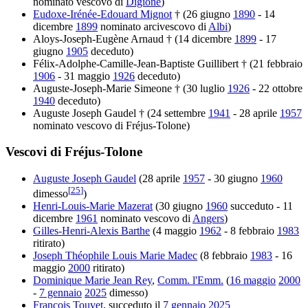
nominato vescovo di
Digione
)
Eudoxe-Irénée-Edouard Mignot
† (26 giugno
1890
- 14
dicembre
1899
nominato arcivescovo di
Albi
)
Aloys-Joseph-Eugène Arnaud † (14 dicembre
1899
- 17
giugno
1905
deceduto)
Félix-Adolphe-Camille-Jean-Baptiste Guillibert † (21 febbraio
1906
- 31 maggio
1926
deceduto)
Auguste-Joseph-Marie Simeone † (30 luglio
1926
- 22 ottobre
1940
deceduto)
Auguste Joseph Gaudel † (24 settembre
1941
- 28 aprile
1957
nominato vescovo di Fréjus-Tolone)
Vescovi di Fréjus-Tolone
Auguste Joseph Gaudel
(28 aprile
1957
- 30 giugno
1960
[
25
]
dimesso
)
Henri-Louis-Marie Mazerat
(30 giugno
1960
succeduto - 11
dicembre
1961
nominato vescovo di
Angers
)
Gilles-Henri-Alexis Barthe
(4 maggio
1962
- 8 febbraio
1983
ritirato)
Joseph Théophile Louis Marie Madec
(8 febbraio
1983
- 16
maggio
2000
ritirato)
Dominique Marie Jean Rey
,
Comm. l'Emm.
(
16 maggio
2000
-
7 gennaio
2025
dimesso)
François Touvet
, succeduto il
7 gennaio
2025