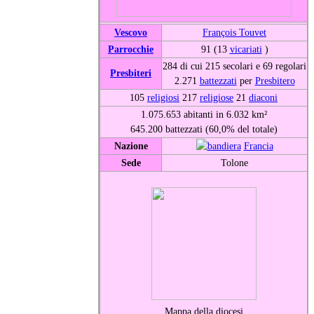
Vescovo
François Touvet
Parrocchie
91 (13
vicariati
)
284 di cui 215 secolari e 69 regolari
Presbiteri
2.271
battezzati
per
Presbitero
105
religiosi
217
religiose
21
diaconi
1.075.653 abitanti in 6.032 km²
645.200 battezzati (60,0% del totale)
Nazione
Francia
Sede
Tolone
Mappa della diocesi