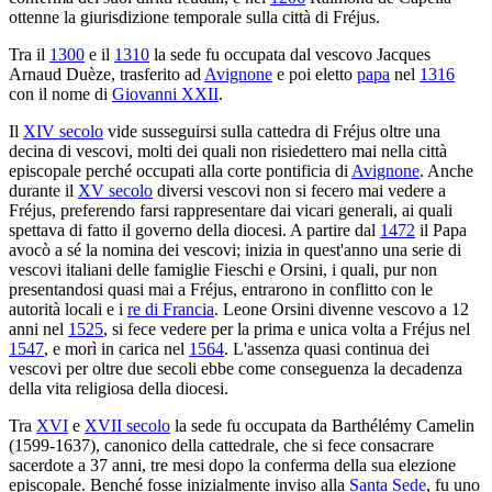
ottenne la giurisdizione temporale sulla città di Fréjus.
Tra il
1300
e il
1310
la sede fu occupata dal vescovo Jacques
Arnaud Duèze, trasferito ad
Avignone
e poi eletto
papa
nel
1316
con il nome di
Giovanni XXII
.
Il
XIV secolo
vide susseguirsi sulla cattedra di Fréjus oltre una
decina di vescovi, molti dei quali non risiedettero mai nella città
episcopale perché occupati alla corte pontificia di
Avignone
. Anche
durante il
XV secolo
diversi vescovi non si fecero mai vedere a
Fréjus, preferendo farsi rappresentare dai vicari generali, ai quali
spettava di fatto il governo della diocesi. A partire dal
1472
il Papa
avocò a sé la nomina dei vescovi; inizia in quest'anno una serie di
vescovi italiani delle famiglie Fieschi e Orsini, i quali, pur non
presentandosi quasi mai a Fréjus, entrarono in conflitto con le
autorità locali e i
re di Francia
. Leone Orsini divenne vescovo a 12
anni nel
1525
, si fece vedere per la prima e unica volta a Fréjus nel
1547
, e morì in carica nel
1564
. L'assenza quasi continua dei
vescovi per oltre due secoli ebbe come conseguenza la decadenza
della vita religiosa della diocesi.
Tra
XVI
e
XVII secolo
la sede fu occupata da Barthélémy Camelin
(1599-1637), canonico della cattedrale, che si fece consacrare
sacerdote a 37 anni, tre mesi dopo la conferma della sua elezione
episcopale. Benché fosse inizialmente inviso alla
Santa Sede
, fu uno