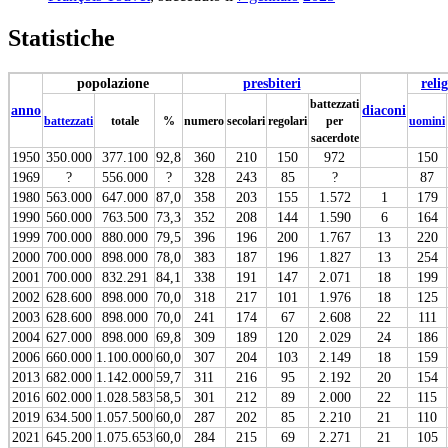
Statistiche
popolazione
presbiteri
relig
battezzati
anno
diaconi
battezzati
totale
%
numero
secolari
regolari
per
uomini
sacerdote
1950
350.000
377.100
92,8
360
210
150
972
150
1969
?
556.000
?
328
243
85
?
87
1980
563.000
647.000
87,0
358
203
155
1.572
1
179
1990
560.000
763.500
73,3
352
208
144
1.590
6
164
1999
700.000
880.000
79,5
396
196
200
1.767
13
220
2000
700.000
898.000
78,0
383
187
196
1.827
13
254
2001
700.000
832.291
84,1
338
191
147
2.071
18
199
2002
628.600
898.000
70,0
318
217
101
1.976
18
125
2003
628.600
898.000
70,0
241
174
67
2.608
22
111
2004
627.000
898.000
69,8
309
189
120
2.029
24
186
2006
660.000
1.100.000
60,0
307
204
103
2.149
18
159
2013
682.000
1.142.000
59,7
311
216
95
2.192
20
154
2016
602.000
1.028.583
58,5
301
212
89
2.000
22
115
2019
634.500
1.057.500
60,0
287
202
85
2.210
21
110
2021
645.200
1.075.653
60,0
284
215
69
2.271
21
105