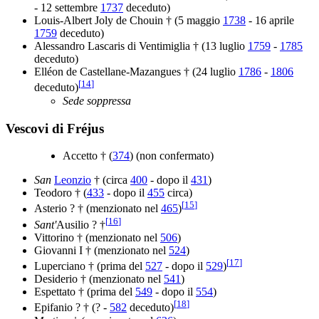
- 12 settembre
1737
deceduto)
Louis-Albert Joly de Chouin † (5 maggio
1738
- 16 aprile
1759
deceduto)
Alessandro Lascaris di Ventimiglia † (13 luglio
1759
-
1785
deceduto)
Elléon de Castellane-Mazangues † (24 luglio
1786
-
1806
[
14
]
deceduto)
Sede soppressa
Vescovi di Fréjus
Accetto † (
374
) (non confermato)
San
Leonzio
† (circa
400
- dopo il
431
)
Teodoro † (
433
- dopo il
455
circa)
[
15
]
Asterio ? † (menzionato nel
465
)
[
16
]
Sant'
Ausilio ? †
Vittorino † (menzionato nel
506
)
Giovanni I † (menzionato nel
524
)
[
17
]
Luperciano † (prima del
527
- dopo il
529
)
Desiderio † (menzionato nel
541
)
Espettato † (prima del
549
- dopo il
554
)
[
18
]
Epifanio ? † (? -
582
deceduto)