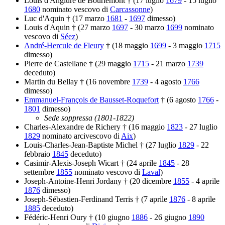
Louis d'Anglure de Bourlemont † (17 luglio
1679
- 15 luglio
1680
nominato vescovo di
Carcassonne
)
Luc d'Aquin † (17 marzo
1681
-
1697
dimesso)
Louis d'Aquin † (27 marzo
1697
- 30 marzo
1699
nominato
vescovo di
Séez
)
André-Hercule de Fleury
† (18 maggio
1699
- 3 maggio
1715
dimesso)
Pierre de Castellane † (29 maggio
1715
- 21 marzo
1739
deceduto)
Martin du Bellay † (16 novembre
1739
- 4 agosto
1766
dimesso)
Emmanuel-François de Bausset-Roquefort
† (6 agosto
1766
-
1801
dimesso)
Sede soppressa (1801-1822)
Charles-Alexandre de Richery † (16 maggio
1823
- 27 luglio
1829
nominato arcivescovo di
Aix
)
Louis-Charles-Jean-Baptiste Michel † (27 luglio
1829
- 22
febbraio
1845
deceduto)
Casimir-Alexis-Joseph Wicart † (24 aprile
1845
- 28
settembre
1855
nominato vescovo di
Laval
)
Joseph-Antoine-Henri Jordany † (20 dicembre
1855
- 4 aprile
1876
dimesso)
Joseph-Sébastien-Ferdinand Terris † (7 aprile
1876
- 8 aprile
1885
deceduto)
Fédéric-Henri Oury † (10 giugno
1886
- 26 giugno
1890