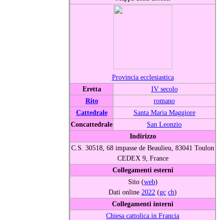
Provincia ecclesiastica
Eretta
IV secolo
Rito
romano
Cattedrale
Santa Maria Maggiore
Concattedrale
San Leonzio
Indirizzo
C.S. 30518, 68 impasse de Beaulieu, 83041 Toulon
CEDEX 9, France
Collegamenti esterni
Sito (
web
)
Dati online
2022
(
gc
ch
)
Collegamenti interni
Chiesa cattolica in Francia