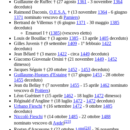
Guillaume de Ruffec † (27 agosto
1361
- 3 novembre
1364
deceduto)
Raimond Daconis,
O.E.S.A.
† (13 novembre
1364
- 6 giugno
1371
nominato vescovo di
Pamiers
)
Bertrand de Villemus † (6 giugno
1371
- 30 maggio
1385
deceduto)
Emanuel I † (
1385
) (vescovo eletto)
Louis de Bouillac † (3 agosto
1385
- 13 aprile
1405
deceduto)
Gilles Juvenis † (9 settembre
1409
- 1º febbraio
1422
deceduto)
Jean Bélard † (3 marzo
1422
- circa
1449
deceduto)
Giacomo Giovenale Orsini † (21 novembre
1449
-
1452
dimesso)
Jacques Séguin † (20 ottobre
1452
-
1453
deceduto)
Guillaume-Hugues d'Estaing
† (17 giugno
1453
- 28 ottobre
1455
deceduto)
Jean du Bellay † (7 novembre
1455
- 15 aprile
1462
nominato
vescovo di
Poitiers
)
Léon Guérinet † (15 aprile
1462
- 18 luglio
1472
dimesso)
Réginald d'Angline † (18 luglio
1472
-
1472
deceduto)
Urbano Fieschi
† (16 settembre
1472
- 9 ottobre
1485
deceduto)
Niccolò Fieschi
† (14 ottobre
1485
- 22 ottobre
1488
[
23
]
nominato vescovo di
Agde
)
[
24
]
Rostan d'Ancesune † (22 ottobre
1488
- 26 novembre