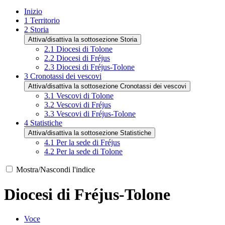
Inizio
1
Territorio
2
Storia
Attiva/disattiva la sottosezione Storia
2.1
Diocesi di Tolone
2.2
Diocesi di Fréjus
2.3
Diocesi di Fréjus-Tolone
3
Cronotassi dei vescovi
Attiva/disattiva la sottosezione Cronotassi dei vescovi
3.1
Vescovi di Tolone
3.2
Vescovi di Fréjus
3.3
Vescovi di Fréjus-Tolone
4
Statistiche
Attiva/disattiva la sottosezione Statistiche
4.1
Per la sede di Fréjus
4.2
Per la sede di Tolone
Mostra/Nascondi l'indice
Diocesi di Fréjus-Tolone
Voce