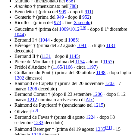
Martino † (menzionato nel
636
)
Anonimo
† (menzionato nell'
788
)
Benedetto † (prima del
909
- dopo il
911
)
Gonterio † (prima del
949
- dopo il
952
)
Riculfo † (prima del
973
- fine
X secolo
)
[
19
]
Gaucelme † (prima del
1009
/
1012
- dopo il 1º dicembre
1044
)
Bertrand I † (
1044
- dopo il
1085
)
Bérenger † (prima del 22 agosto
1091
- 5 luglio
1131
deceduto)
Bertrand II † (
1131
- dopo il
1145
)
Pierre de Montlaur † (prima del
1154
- dopo il
1157
)
Frédol d'Anduze † (
1165
/
1166
- circa
1197
)
Guillaume du Pont † (prima del 30 ottobre
1198
- dopo luglio
1202
dimesso)
Raimond de Capella † (prima del 20 novembre
1203
- 7
marzo
1206
deceduto)
Bermond Cornut † (dopo il 23 settembre
1206
- dopo il 12
marzo
1212
nominato arcivescovo di
Aix
)
Raimond de Puyricard † (menzionato nel
1215
)
[
20
]
Olivier †
Bertrand de Favas † (prima di agosto
1224
- dopo l'8
settembre
1233
deceduto)
[
21
]
Raimond Berenger † (prima del 19 agosto
1235
- 15
febbraio
1248
dimesso)