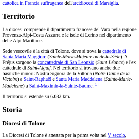
cattolica in Francia
suffraganea
dell'
arcidiocesi di Marsiglia
.
Territorio
La diocesi comprende il dipartimento francese del Varo nella regione
Provenza-Alpi-Costa Azzurra e le isole di Lerino nel dipartimento
delle Alpi Marittime.
Sede vescovile è la città di Tolone, dove si trova la
cattedrale di
Santa Maria Maggiore
(
Sainte-Marie-Majeure ou de-la-Sède
). A
Fréjus sorgono la
concattedrale di San Leonzio
(
Saint-Léonce
) e l'ex
cattedrale di
Saint-Aiguif
. Nel territorio si trovano anche due
basiliche minori: Nostra Signora della Vittoria (
Notre Dame de la
Victoire
) a
Saint-Raphaël
e
Santa Maria Maddalena
(
Sainte-Marie-
[
1
]
Madeleine
) a
Saint-Maximin-la-Sainte-Baume
.
Il territorio si estende su 6.032 km.
Storia
Diocesi di Tolone
La Diocesi di Tolone è attestata per la prima volta nel
V secolo
,