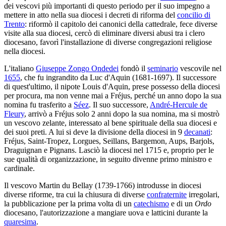
dei vescovi più importanti di questo periodo per il suo impegno a
mettere in atto nella sua diocesi i decreti di riforma del
concilio di
Trento
: riformò il capitolo dei canonici della cattedrale, fece diverse
visite alla sua diocesi, cercò di eliminare diversi abusi tra i clero
diocesano, favorì l'installazione di diverse congregazioni religiose
nella diocesi.
L'italiano
Giuseppe Zongo Ondedei
fondò il
seminario
vescovile nel
1655
, che fu ingrandito da Luc d'Aquin (1681-1697). Il successore
di quest'ultimo, il nipote Louis d'Aquin, prese possesso della diocesi
per procura, ma non venne mai a Fréjus, perché un anno dopo la sua
nomina fu trasferito a
Séez
. Il suo successore,
André-Hercule de
Fleury
, arrivò a Fréjus solo 2 anni dopo la sua nomina, ma si mostrò
un vescovo zelante, interessato al bene spirituale della sua diocesi e
dei suoi preti. A lui si deve la divisione della diocesi in 9
decanati
:
Fréjus, Saint-Tropez, Lorgues, Seillans, Bargemon, Aups, Barjols,
Draguignan e Pignans. Lasciò la diocesi nel 1715 e, proprio per le
sue qualità di organizzazione, in seguito divenne primo ministro e
cardinale.
Il vescovo Martin du Bellay (1739-1766) introdusse in diocesi
diverse riforme, tra cui la chiusura di diverse
confraternite
irregolari,
la pubblicazione per la prima volta di un
catechismo
e di un
Ordo
diocesano, l'autorizzazione a mangiare uova e latticini durante la
quaresima
.