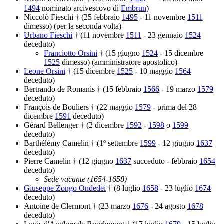
1494
nominato arcivescovo di
Embrun
)
Niccolò Fieschi † (25 febbraio
1495
- 11 novembre
1511
dimesso) (per la seconda volta)
Urbano Fieschi
† (11 novembre
1511
- 23 gennaio
1524
deceduto)
Franciotto Orsini
† (15 giugno
1524
- 15 dicembre
1525
dimesso) (amministratore apostolico)
Leone Orsini
† (15 dicembre
1525
- 10 maggio
1564
deceduto)
Bertrando de Romanis † (15 febbraio
1566
- 19 marzo
1579
deceduto)
François de Bouliers † (22 maggio
1579
- prima del 28
dicembre
1591
deceduto)
Gérard Bellenger † (2 dicembre
1592
-
1598
o
1599
deceduto)
Barthélémy Camelin † (1º settembre
1599
- 12 giugno
1637
deceduto)
Pierre Camelin † (12 giugno
1637
succeduto - febbraio
1654
deceduto)
Sede vacante (1654-1658)
Giuseppe Zongo Ondedei
† (8 luglio
1658
- 23 luglio
1674
deceduto)
Antoine de Clermont † (23 marzo
1676
- 24 agosto
1678
deceduto)