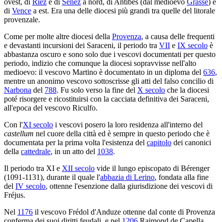
ovest, di
Riez
e di
Senez
a nord, di Antibes (dal medioevo
Grasse
) e
di
Vence
a est. Era una delle diocesi più grandi tra quelle del litorale
provenzale.
Come per molte altre diocesi della
Provenza
, a causa delle frequenti
e devastanti incursioni dei Saraceni, il periodo tra
VII
e
IX secolo
è
abbastanza oscuro e sono solo due i vescovi documentati per questo
periodo, indizio che comunque la diocesi sopravvisse nell'alto
medioevo: il vescovo Martino è documentato in un diploma del
636
,
mentre un anonimo vescovo sottoscrisse gli atti del falso concilio di
Narbona
del
788
. Fu solo verso la fine del
X secolo
che la diocesi
poté risorgere e ricostituirsi con la cacciata definitiva dei Saraceni,
all'epoca del vescovo Riculfo.
Con l'
XI secolo
i vescovi posero la loro residenza all'interno del
castellum
nel cuore della città ed è sempre in questo periodo che è
documentata per la prima volta l'esistenza del
capitolo
dei canonici
della
cattedrale
, in un atto del
1038
.
Il periodo tra XI e
XII secolo
vide il lungo episcopato di Bérenger
(1091-1131), durante il quale l'
abbazia di Lerino
, fondata alla fine
del
IV secolo
, ottenne l'esenzione dalla giurisdizione dei vescovi di
Fréjus.
Nel
1176
il vescovo Frédol d'Anduze ottenne dal conte di Provenza
conferma dei suoi diritti feudali, e nel
1206
Raimond de Capella