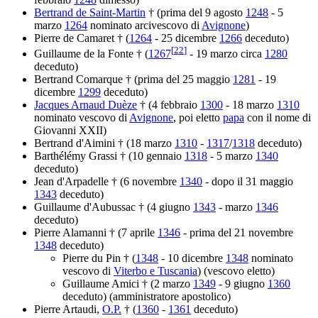
Bertrand de Saint-Martin
† (prima del 9 agosto
1248
- 5
marzo
1264
nominato arcivescovo di
Avignone
)
Pierre de Camaret † (
1264
- 25 dicembre
1266
deceduto)
[
22
]
Guillaume de la Fonte † (
1267
- 19 marzo circa
1280
deceduto)
Bertrand Comarque † (prima del 25 maggio
1281
- 19
dicembre
1299
deceduto)
Jacques Arnaud Duèze
† (4 febbraio
1300
- 18 marzo
1310
nominato vescovo di
Avignone
, poi eletto
papa
con il nome di
Giovanni XXII)
Bertrand d'Aimini † (18 marzo
1310
-
1317
/
1318
deceduto)
Barthélémy Grassi † (10 gennaio
1318
- 5 marzo
1340
deceduto)
Jean d'Arpadelle † (6 novembre
1340
- dopo il 31 maggio
1343
deceduto)
Guillaume d'Aubussac † (4 giugno
1343
- marzo
1346
deceduto)
Pierre Alamanni † (7 aprile
1346
- prima del 21 novembre
1348
deceduto)
Pierre du Pin † (
1348
- 10 dicembre
1348
nominato
vescovo di
Viterbo e Tuscania
) (vescovo eletto)
Guillaume Amici † (2 marzo
1349
- 9 giugno
1360
deceduto) (amministratore apostolico)
Pierre Artaudi,
O.P.
† (
1360
-
1361
deceduto)