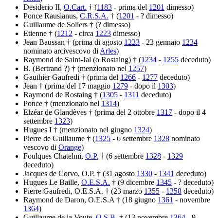
Desiderio II,
O.Cart.
† (
1183
- prima del
1201
dimesso)
Ponce Rausianus,
C.R.S.A.
† (
1201
- ? dimesso)
Guillaume de Soliers † (? dimesso)
Etienne † (
1212
- circa
1223
dimesso)
Jean Baussan † (prima di agosto
1223
- 23 gennaio
1234
nominato arcivescovo di
Arles
)
Raymond de Saint-Jal (o Rostaing) † (
1234
-
1255
deceduto)
B. (Bertrand ?) † (menzionato nel
1257
)
Gauthier Gaufredi † (prima del
1266
-
1277
deceduto)
Jean † (prima del 17 maggio
1279
- dopo il
1303
)
Raymond de Rostaing † (
1305
-
1311
deceduto)
Ponce † (menzionato nel
1314
)
Elzéar de Glandèves † (prima del 2 ottobre
1317
- dopo il 4
settembre
1323
)
Hugues I † (menzionato nel giugno
1324
)
Pierre de Guillaume † (
1325
- 6 settembre
1328
nominato
vescovo di
Orange
)
Foulques Chatelmi,
O.P.
† (6 settembre
1328
-
1329
deceduto)
Jacques de Corvo, O.P. † (31 agosto
1330
-
1341
deceduto)
Hugues Le Baille,
O.E.S.A.
† (9 dicembre
1345
- ? deceduto)
Pierre Gaufredi, O.E.S.A. † (23 marzo
1355
-
1358
deceduto)
Raymond de Daron, O.E.S.A † (18 giugno
1361
- novembre
1364
)
Guillaume de la Voute,
O.S.B.
† (13 novembre
1364
- 9