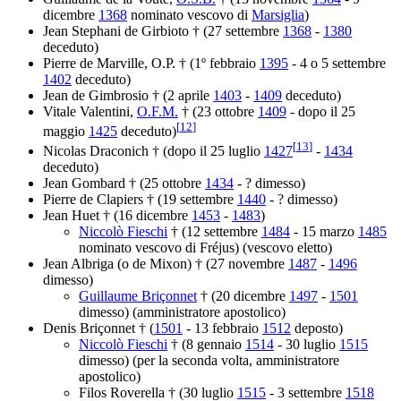
dicembre
1368
nominato vescovo di
Marsiglia
)
Jean Stephani de Girbioto † (27 settembre
1368
-
1380
deceduto)
Pierre de Marville, O.P. † (1º febbraio
1395
- 4 o 5 settembre
1402
deceduto)
Jean de Gimbrosio † (2 aprile
1403
-
1409
deceduto)
Vitale Valentini,
O.F.M.
† (23 ottobre
1409
- dopo il 25
[
12
]
maggio
1425
deceduto)
[
13
]
Nicolas Draconich † (dopo il 25 luglio
1427
-
1434
deceduto)
Jean Gombard † (25 ottobre
1434
- ? dimesso)
Pierre de Clapiers † (19 settembre
1440
- ? dimesso)
Jean Huet † (16 dicembre
1453
-
1483
)
Niccolò Fieschi
† (12 settembre
1484
- 15 marzo
1485
nominato vescovo di Fréjus) (vescovo eletto)
Jean Albriga (o de Mixon) † (27 novembre
1487
-
1496
dimesso)
Guillaume Briçonnet
† (20 dicembre
1497
-
1501
dimesso) (amministratore apostolico)
Denis Briçonnet † (
1501
- 13 febbraio
1512
deposto)
Niccolò Fieschi
† (8 gennaio
1514
- 30 luglio
1515
dimesso) (per la seconda volta, amministratore
apostolico)
Filos Roverella † (30 luglio
1515
- 3 settembre
1518