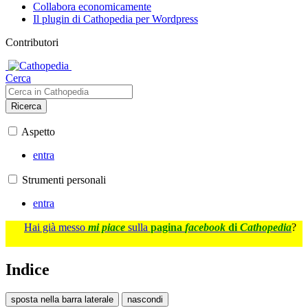
Collabora economicamente
Il plugin di Cathopedia per Wordpress
Contributori
Cerca
Ricerca
Aspetto
entra
Strumenti personali
entra
Hai già messo
mi piace
sulla
pagina
facebook
di
Cathopedia
?
Indice
sposta nella barra laterale
nascondi