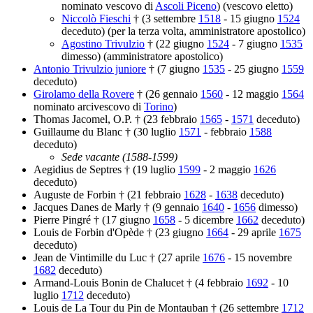
nominato vescovo di
Ascoli Piceno
) (vescovo eletto)
Niccolò Fieschi
† (3 settembre
1518
- 15 giugno
1524
deceduto) (per la terza volta, amministratore apostolico)
Agostino Trivulzio
† (22 giugno
1524
- 7 giugno
1535
dimesso) (amministratore apostolico)
Antonio Trivulzio juniore
† (7 giugno
1535
- 25 giugno
1559
deceduto)
Girolamo della Rovere
† (26 gennaio
1560
- 12 maggio
1564
nominato arcivescovo di
Torino
)
Thomas Jacomel, O.P. † (23 febbraio
1565
-
1571
deceduto)
Guillaume du Blanc † (30 luglio
1571
- febbraio
1588
deceduto)
Sede vacante (1588-1599)
Aegidius de Septres † (19 luglio
1599
- 2 maggio
1626
deceduto)
Auguste de Forbin † (21 febbraio
1628
-
1638
deceduto)
Jacques Danes de Marly † (9 gennaio
1640
-
1656
dimesso)
Pierre Pingré † (17 giugno
1658
- 5 dicembre
1662
deceduto)
Louis de Forbin d'Opède † (23 giugno
1664
- 29 aprile
1675
deceduto)
Jean de Vintimille du Luc † (27 aprile
1676
- 15 novembre
1682
deceduto)
Armand-Louis Bonin de Chalucet † (4 febbraio
1692
- 10
luglio
1712
deceduto)
Louis de La Tour du Pin de Montauban † (26 settembre
1712