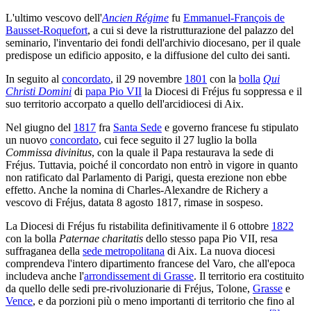
L'ultimo vescovo dell'
Ancien Régime
fu
Emmanuel-François de
Bausset-Roquefort
, a cui si deve la ristrutturazione del palazzo del
seminario, l'inventario dei fondi dell'archivio diocesano, per il quale
predispose un edificio apposito, e la diffusione del culto dei santi.
In seguito al
concordato
, il 29 novembre
1801
con la
bolla
Qui
Christi Domini
di
papa Pio VII
la Diocesi di Fréjus fu soppressa e il
suo territorio accorpato a quello dell'arcidiocesi di Aix.
Nel giugno del
1817
fra
Santa Sede
e governo francese fu stipulato
un nuovo
concordato
, cui fece seguito il 27 luglio la bolla
Commissa divinitus
, con la quale il Papa restaurava la sede di
Fréjus. Tuttavia, poiché il concordato non entrò in vigore in quanto
non ratificato dal Parlamento di Parigi, questa erezione non ebbe
effetto. Anche la nomina di Charles-Alexandre de Richery a
vescovo di Fréjus, datata 8 agosto 1817, rimase in sospeso.
La Diocesi di Fréjus fu ristabilita definitivamente il 6 ottobre
1822
con la bolla
Paternae charitatis
dello stesso papa Pio VII, resa
suffraganea della
sede metropolitana
di Aix. La nuova diocesi
comprendeva l'intero dipartimento francese del Varo, che all'epoca
includeva anche l'
arrondissement di Grasse
. Il territorio era costituito
da quello delle sedi pre-rivoluzionarie di Fréjus, Tolone,
Grasse
e
Vence
, e da porzioni più o meno importanti di territorio che fino al