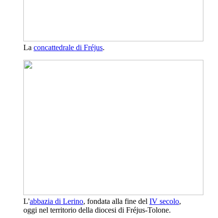
La
concattedrale di Fréjus
.
L'
abbazia di Lerino
, fondata alla fine del
IV secolo
,
oggi nel territorio della diocesi di Fréjus-Tolone.