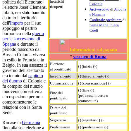
Incarichi
politica dell'Elettorato:
Colonia
ricoperti
l'elettore Josef Clemens,
Arcivescovo
di
Ancona
infatti, era stato bandito
e Numana
da tutto il territorio
Cardinale presbitero
di
dell'
Impero
per il suo
Santa Maria in Ara
appoggio al partito
Coeli
borbonico nella
guerra
per la successione di
Spagna
e durante il
periodo trascorso dal
Informazioni sul papato
Bussi a Colonia viveva
°
vescovo di Roma
in esilio in Francia e in
Elezione
Belgio. In sua assenza il
{{{inizio}}}
al pontificato
governo dell'Elettorato
era tenuto dal
capitolo
Insediamento
{{{Insediamento}}}
del duomo
di Colonia e
Consacrazione
{{{consacrazione}}}
fu compito del nunzio
{{{fine}}}
muoversi con estrema
Fine del
(per causa incerta o
circospezione per non
pontificato
sconosciuta)
comprometterne le
relazioni con la Santa
Durata del
Sede.
pontificato
Segretario
{{{segretario}}}
Rimase in
Germania
Predecessore
{{{predecessore}}}
fino alla sua elezione a