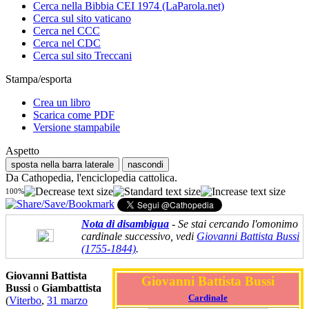
Cerca nella Bibbia CEI 1974 (LaParola.net)
Cerca sul sito vaticano
Cerca nel CCC
Cerca nel CDC
Cerca sul sito Treccani
Stampa/esporta
Crea un libro
Scarica come PDF
Versione stampabile
Aspetto
sposta nella barra laterale
nascondi
Da Cathopedia, l'enciclopedia cattolica.
100%
Nota di disambigua
- Se stai cercando l'omonimo
cardinale successivo, vedi
Giovanni Battista Bussi
(1755-1844)
.
Giovanni Battista
Giovanni Battista Bussi
Bussi
o
Giambattista
Cardinale
(
Viterbo
,
31 marzo