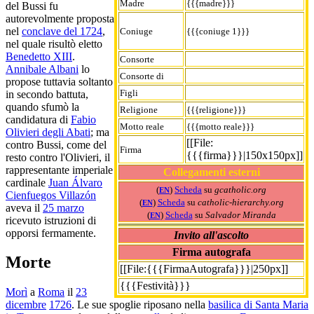
Madre
{{{madre}}}
del Bussi fu
autorevolmente proposta
nel
conclave del 1724
,
Coniuge
{{{coniuge 1}}}
nel quale risultò eletto
Benedetto XIII
.
Consorte
Annibale Albani
lo
Consorte di
propose tuttavia soltanto
Figli
in secondo battuta,
quando sfumò la
Religione
{{{religione}}}
candidatura di
Fabio
Motto reale
{{{motto reale}}}
Olivieri degli Abati
; ma
[[File:
contro Bussi, come del
Firma
{{{firma}}}|150x150px]]
resto contro l'Olivieri, il
rappresentante imperiale
Collegamenti esterni
cardinale
Juan Álvaro
(
)
Scheda
su
gcatholic.org
EN
Cienfuegos Villazón
(
)
Scheda
su
catholic-hierarchy.org
EN
aveva il
25 marzo
(
)
Scheda
su
Salvador Miranda
EN
ricevuto istruzioni di
opporsi fermamente.
Invito all'ascolto
Firma autografa
Morte
[[File:{{{FirmaAutografa}}}|250px]]
{{{Festività}}}
Morì
a
Roma
il
23
dicembre
1726
. Le sue spoglie riposano nella
basilica di Santa Maria