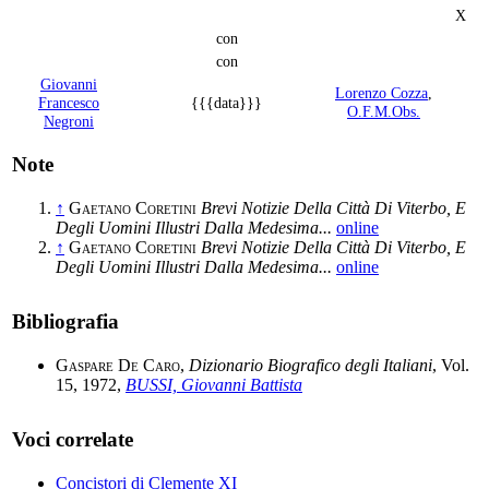
X
con
con
Giovanni
Lorenzo Cozza
,
Francesco
{{{data}}}
O.F.M.Obs.
Negroni
Note
↑
Gaetano Coretini
Brevi Notizie Della Città Di Viterbo, E
Degli Uomini Illustri Dalla Medesima...
online
↑
Gaetano Coretini
Brevi Notizie Della Città Di Viterbo, E
Degli Uomini Illustri Dalla Medesima...
online
Bibliografia
Gaspare De Caro
,
Dizionario Biografico degli Italiani
, Vol.
15, 1972,
BUSSI, Giovanni Battista
Voci correlate
Concistori di Clemente XI