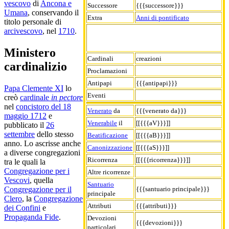
vescovo
di
Ancona e
Successore
{{{successore}}}
Umana
, conservando il
Extra
Anni di pontificato
titolo personale di
arcivescovo
, nel
1710
.
Ministero
Cardinali
creazioni
cardinalizio
Proclamazioni
Antipapi
{{{antipapi}}}
Papa Clemente XI
lo
Eventi
creò
cardinale
in pectore
nel
concistoro del 18
Venerato
da
{{{venerato da}}}
maggio 1712
e
Venerabile
il
[[{{{aV}}}]]
pubblicato il
26
settembre
dello stesso
Beatificazione
[[{{{aB}}}]]
anno. Lo ascrisse anche
Canonizzazione
[[{{{aS}}}]]
a diverse congregazioni
Ricorrenza
[[{{{ricorrenza}}}]]
tra le quali la
Congregazione per i
Altre ricorrenze
Vescovi
, quella
Santuario
Congregazione per il
{{{santuario principale}}}
principale
Clero
, la
Congregazione
Attributi
{{{attributi}}}
dei Confini
e
Propaganda Fide
.
Devozioni
{{{devozioni}}}
particolari