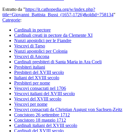
Estratto da "
https://it.cathopedia.org/w/index.php?
title=Giovanni_Battista_Bussi_(1657-1726)&oldid=758134
"
Categorie
:
Cardinali in pectore
Cardinali creati in pectore da Clemente XI
Nunzi apostolici per le Fiandre
Vescovi di Tarso
Nunzi apostolici per Colonia
Vescovi di Ancona
Cardinali presbiteri di Santa Maria in Ara Coeli
Presbiteri italiani
Presbiteri del XVIII secolo
Italiani del XVIII secolo
Presbiteri per nome
Vescovi consacrati nel 1706
Vescovi italiani del XVIII secolo
Vescovi del XVIII secolo
Vescovi per nome
Vescovi consacrati da Christian August von Sachsen-Zeitz
Concistoro 26 settembre 1712
Concistoro 18 maggio 1712
Cardinali italiani del XVIII secolo
Cardinali del XVIII secolo