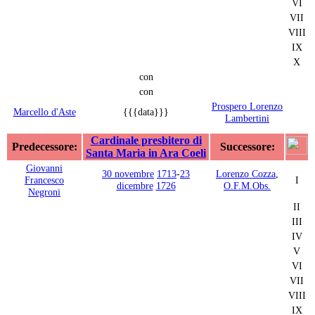
VI
VII
VIII
IX
X
con
con
Prospero Lorenzo
Marcello d'Aste
{{{data}}}
Lambertini
Cardinale presbitero di
Predecessore:
Successore:
Santa Maria in Ara Coeli
Giovanni
30 novembre
1713
-
23
Lorenzo Cozza
,
Francesco
I
dicembre
1726
O.F.M.Obs.
Negroni
II
III
IV
V
VI
VII
VIII
IX