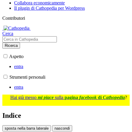
Collabora economicamente
Il plugin di Cathopedia per Wordpress
Contributori
Cerca
Ricerca
Aspetto
entra
Strumenti personali
entra
Hai già messo
mi piace
sulla
pagina
facebook
di
Cathopedia
?
Indice
sposta nella barra laterale
nascondi