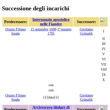
Successione degli incarichi
Internunzio apostolico
Predecessore:
Successore:
nelle Fiandre
Orazio Filippo
15 settembre
1698
-
1º maggio
Girolamo
I
Spada
1705
Grimaldi
II
III
IV
V
VI
VII
VIII
IX
X
con
con
Orazio Filippo
Girolamo
{{{data}}}
Spada
Grimaldi
Arcivescovo titolare di
Predecessore:
Successore: