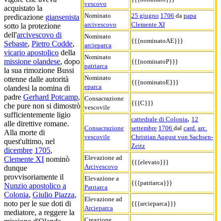
vescovo
acquistato la
Nominato
25 giugno
1706
da
papa
predicazione
giansenista
arcivescovo
Clemente XI
sotto la protezione
dell'
arcivescovo di
Nominato
{{{nominatoAE}}}
Sebaste
,
Pietro Codde
,
arcieparca
vicario apostolico
della
Nominato
missione olandese
, dopo
{{{nominatoP}}}
patriarca
la sua rimozione Bussi
Nominato
ottenne dalle autorità
{{{nominatoE}}}
eparca
olandesi la nomina di
padre
Gerhard Potcamp
,
Consacrazione
{{{C}}}
che pure non si dimostrò
vescovile
sufficientemente ligio
,
cattedrale di Colonia
12
alle direttive romane.
Consacrazione
settembre
1706
dal
card.
arc.
Alla morte di
vescovile
Christian August von Sachsen-
quest'ultimo, nel
Zeitz
dicembre
1705
,
Elevazione ad
Clemente XI
nominò
{{{elevato}}}
Arcivescovo
dunque
provvisoriamente il
Elevazione a
{{{patriarca}}}
Nunzio apostolico a
Patriarca
Colonia
,
Giulio Piazza
,
Elevazione ad
noto per le sue doti di
{{{arcieparca}}}
Arcieparca
mediatore, a reggere la
Creazione