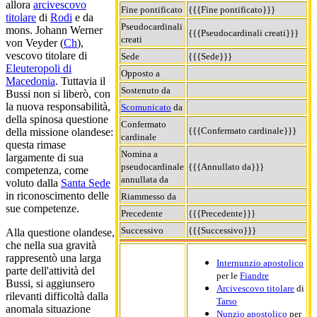
allora
arcivescovo
Fine pontificato
{{{Fine pontificato}}}
titolare
di
Rodi
e da
Pseudocardinali
mons. Johann Werner
{{{Pseudocardinali creati}}}
creati
von Veyder (
Ch
),
vescovo titolare di
Sede
{{{Sede}}}
Eleuteropoli di
Opposto a
Macedonia
. Tuttavia il
Sostenuto da
Bussi non si liberò, con
la nuova responsabilità,
Scomunicato
da
della spinosa questione
Confermato
{{{Confermato cardinale}}}
della missione olandese:
cardinale
questa rimase
Nomina a
largamente di sua
pseudocardinale
{{{Annullato da}}}
competenza, come
annullata da
voluto dalla
Santa Sede
in riconoscimento delle
Riammesso da
sue competenze.
Precedente
{{{Precedente}}}
Successivo
{{{Successivo}}}
Alla questione olandese,
che nella sua gravità
rappresentò una larga
Internunzio apostolico
parte dell'attività del
per le
Fiandre
Bussi, si aggiunsero
Arcivescovo titolare
di
rilevanti difficoltà dalla
Tarso
anomala situazione
Nunzio apostolico
per