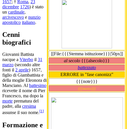
1657
; †
Roma
,
23
dicembre
1726
) è stato
un
cardinale
,
arcivescovo
e
nunzio
apostolico
italiano
.
Cenni
biografici
[[File:{{{Stemma istituzione}}}|50px]]
Giovanni Battista
nacque a
Viterbo
il
31
al secolo
{{{alsecolo}}}
marzo
(secondo altre
battezzato
fonti il
2 aprile
) 1657,
ERRORE in "fase canonizz"
figlio di Giambattista e
della moglie Eleonora di
{{{note}}}
Marsciano. Al
battesimo
{{{motto}}}
ricevette il nome di Pier
Francesco, ma dopo la
morte
prematura del
padre, alla
cresima
[
1
]
assunse il suo nome.
Formazione e