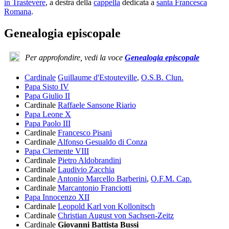
in Trastevere
, a destra della
cappella
dedicata a
santa Francesca
Romana
.
Genealogia episcopale
Per approfondire, vedi la voce
Genealogia episcopale
Cardinale
Guillaume d'Estouteville
,
O.S.B. Clun.
Papa Sisto IV
Papa Giulio II
Cardinale
Raffaele Sansone Riario
Papa Leone X
Papa Paolo III
Cardinale
Francesco Pisani
Cardinale
Alfonso Gesualdo di Conza
Papa Clemente VIII
Cardinale
Pietro Aldobrandini
Cardinale
Laudivio Zacchia
Cardinale
Antonio Marcello Barberini
,
O.F.M. Cap.
Cardinale
Marcantonio Franciotti
Papa Innocenzo XII
Cardinale
Leopold Karl von Kollonitsch
Cardinale
Christian August von Sachsen-Zeitz
Cardinale
Giovanni Battista Bussi