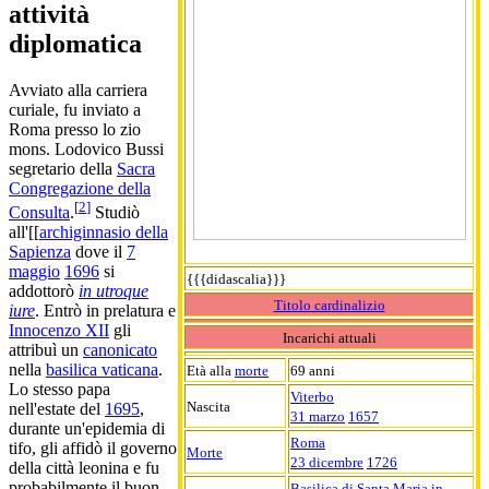
attività
diplomatica
Avviato alla carriera
curiale, fu inviato a
Roma presso lo zio
mons. Lodovico Bussi
segretario della
Sacra
Congregazione della
[
2
]
Consulta
.
Studiò
all'[[
archiginnasio della
Sapienza
dove il
7
maggio
1696
si
{{{didascalia}}}
addottorò
in utroque
Titolo cardinalizio
iure
. Entrò in prelatura e
Innocenzo XII
gli
Incarichi attuali
attribuì un
canonicato
nella
basilica vaticana
.
Età alla
morte
69 anni
Lo stesso papa
Viterbo
Nascita
nell'estate del
1695
,
31 marzo
1657
durante un'epidemia di
Roma
tifo, gli affidò il governo
Morte
23 dicembre
1726
della città leonina e fu
probabilmente il buon
Basilica di Santa Maria in