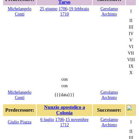
Tarso
Michelangelo
25 giugno
1706
-
19 febbraio
Gerolamo
I
Conti
1710
Archinto
II
III
IV
V
VI
VII
VIII
IX
X
con
con
Michelangelo
Gerolamo
{{{data}}}
Conti
Archinto
Nunzio apostolico a
Predecessore:
Successore:
Colonia
6 luglio
1706
-
15 novembre
Gerolamo
Giulio Piazza
I
1712
Archinto
II
III