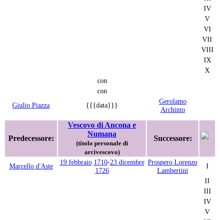
IV
V
VI
VII
VIII
IX
X
con
con
Gerolamo
Giulio Piazza
{{{data}}}
Archinto
Vescovo di Ancona e
Numana
Predecessore:
Successore:
(titolo personale di
arcivescovo)
19 febbraio
1710
-
23 dicembre
Prospero Lorenzo
Marcello d'Aste
I
1726
Lambertini
II
III
IV
V