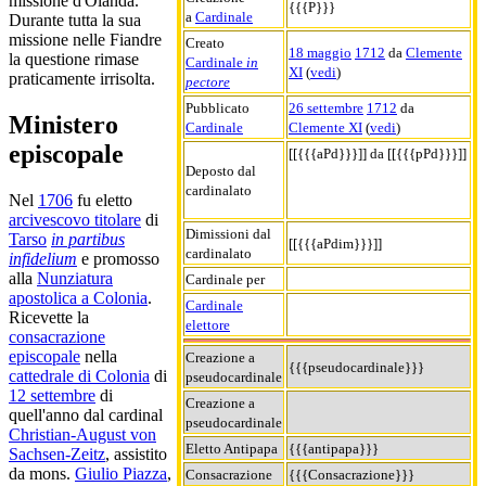
missione d'Olanda.
{{{P}}}
a
Cardinale
Durante tutta la sua
missione nelle Fiandre
Creato
18 maggio
1712
da
Clemente
la questione rimase
Cardinale
in
XI
(
vedi
)
praticamente irrisolta.
pectore
Pubblicato
26 settembre
1712
da
Ministero
Cardinale
Clemente XI
(
vedi
)
episcopale
[[{{{aPd}}}]] da [[{{{pPd}}}]]
Deposto dal
cardinalato
Nel
1706
fu eletto
arcivescovo titolare
di
Dimissioni dal
Tarso
in partibus
[[{{{aPdim}}}]]
cardinalato
infidelium
e promosso
alla
Nunziatura
Cardinale per
apostolica a Colonia
.
Cardinale
Ricevette la
elettore
consacrazione
episcopale
nella
Creazione a
{{{pseudocardinale}}}
cattedrale di Colonia
di
pseudocardinale
12 settembre
di
Creazione a
quell'anno dal cardinal
pseudocardinale
Christian-August von
Eletto Antipapa
{{{antipapa}}}
Sachsen-Zeitz
, assistito
da mons.
Giulio Piazza
,
Consacrazione
{{{Consacrazione}}}