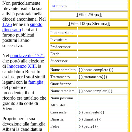
Non particolarmente
Patrono
di
rilevante risulta la sua
attività pastorale nella
[[File:|250px]]
diocesi anconitana. Nel
[[File:|100px|Stemma]]
1726
tenne un
sinodo
diocesano
i cui atti
Incoronazione
furono pubblicati
Investitura
postumi l'anno
successivo.
Predecessore
Erede
Nel
conclave del 1721
,
che portò alla elezione
Successore
di
Innocenzo XIII
, la
Nome completo
{{{nome completo}}}
candidatura Bussi fu
esclusa per i suoi stretti
Trattamento
{{{trattamento}}}
legami con la
famiglia
Onorificenze
del pontefice
Nome templare
{{{nome templare}}}
precedente, il cui
ricordo era tutt'altro che
Nomi postumi
gradito alla corte di
Altri titoli
Vienna.
Casa reale
{{{casa reale}}}
Proprio per la sua
Dinastia
{{{dinastia}}}
devozione alla famiglia
Padre
{{{padre}}}
Albani la candidatura