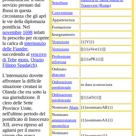
Sepoltura
servizio prestato dal
Trastevere (Roma)
Bussi in questa
Conversione
circostanza che gli aprì
Appartenenza
le vie della diplomazia
pontificia. Nel
Formazione
novembre
1698
infatti
Insegnamento
fu prescelto per ricoprire
Vestizione
{{{V}}}
la carica di
internunzio
delle Fiandre
,
Vestizione
[[{{{aVest}}}]]
succedendo al
vescovo
Professione
[[{{{aPR}}}]]
di Tebe
mons.
Orazio
religiosa
Filippo Spada
(
ch
).
Ordinato
diacono
L'internunzio dovette
affrontare la difficile
Ordinazione
in data sconosciuta
situazione creatasi in
presbiterale
Olanda che era sotto la
Ordinazione
sua giurisdizione. Il
[[{{{aO}}}]]
presbiterale
clero delle Sette
Nominato
Abate
{{{nominatoAB}}}
Province Unite,
nell'ultimo periodo del
Nominato
pontificato di Innocenzo
amministratore
{{{nominatoAA}}}
XII, aveva ripreso ad
apostolico
agitarsi per il nuovo
Nominato
vigore che aveva
{{{nominato}}}