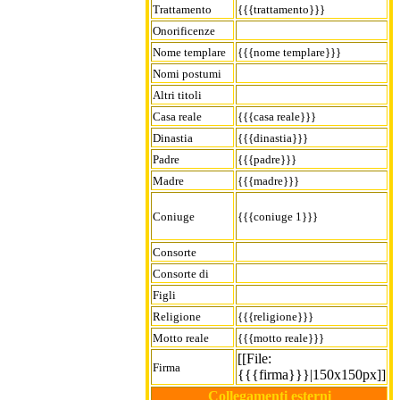
Trattamento
{{{trattamento}}}
Onorificenze
Nome templare
{{{nome templare}}}
Nomi postumi
Altri titoli
Casa reale
{{{casa reale}}}
Dinastia
{{{dinastia}}}
Padre
{{{padre}}}
Madre
{{{madre}}}
Coniuge
{{{coniuge 1}}}
Consorte
Consorte di
Figli
Religione
{{{religione}}}
Motto reale
{{{motto reale}}}
[[File:
Firma
{{{firma}}}|150x150px]]
Collegamenti esterni