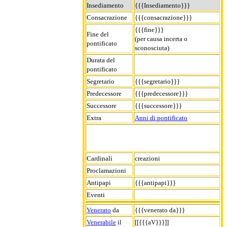
Insediamento
{{{Insediamento}}}
Consacrazione
{{{consacrazione}}}
{{{fine}}}
Fine del
(per causa incerta o
pontificato
sconosciuta)
Durata del
pontificato
Segretario
{{{segretario}}}
Predecessore
{{{predecessore}}}
Successore
{{{successore}}}
Extra
Anni di pontificato
Cardinali
creazioni
Proclamazioni
Antipapi
{{{antipapi}}}
Eventi
Venerato
da
{{{venerato da}}}
Venerabile
il
[[{{{aV}}}]]