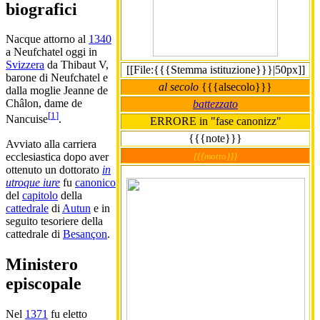
biografici
Nacque attorno al
1340
a Neufchatel oggi in
Svizzera
da Thibaut V,
[[File:{{{Stemma istituzione}}}|50px]]
barone di Neufchatel e
al secolo
{{{alsecolo}}}
dalla moglie Jeanne de
Châlon, dame de
battezzato
[
1
]
Nancuise
.
ERRORE in "fase canonizz"
{{{note}}}
Avviato alla carriera
{{{motto}}}
ecclesiastica dopo aver
ottenuto un dottorato
in
utroque iure
fu
canonico
del
capitolo
della
cattedrale
di
Autun
e in
seguito tesoriere della
cattedrale di
Besançon
.
Ministero
episcopale
Nel
1371
fu eletto