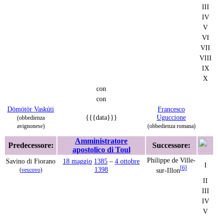
III
IV
V
VI
VII
VIII
IX
X
con
con
Dömötör Vaskúti
Francesco
{{{data}}}
Uguccione
(obbedienza
avignonese)
(obbedienza romana)
Amministratore
Predecessore:
Successore:
apostolico di Toul
Philippe de Ville-
Savino di Fiorano
18 maggio
1385
–
4 ottobre
I
[
6
]
1398
sur-Illon
(
vescovo
)
II
III
IV
V