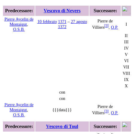
Predecessore:
Vescovo di Nevers
Successore:
Pierre Aycelin de
Pierre de
10 febbraio
1371
–
27 agosto
Montaigut
,
I
[
3
]
1372
Villiers
,
O.P.
O.S.B.
II
III
IV
V
VI
VII
VIII
IX
X
con
con
Pierre Aycelin de
Pierre de
Montaigut
,
{{{data}}}
[
3
]
Villiers
,
O.P.
O.S.B.
Predecessore:
Vescovo di Toul
Successore: