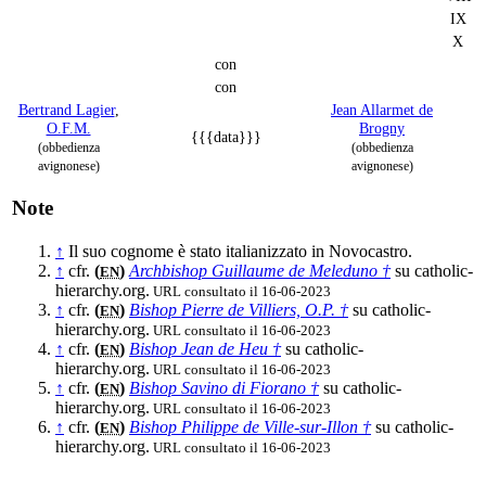
IX
X
con
con
Bertrand Lagier
,
Jean Allarmet de
O.F.M.
Brogny
{{{data}}}
(obbedienza
(obbedienza
avignonese)
avignonese)
Note
↑
Il suo cognome è stato italianizzato in Novocastro.
↑
cfr.
(
)
Archbishop Guillaume de Meleduno †
su catholic-
EN
hierarchy.org.
URL consultato il 16-06-2023
↑
cfr.
(
)
Bishop Pierre de Villiers, O.P. †
su catholic-
EN
hierarchy.org.
URL consultato il 16-06-2023
↑
cfr.
(
)
Bishop Jean de Heu †
su catholic-
EN
hierarchy.org.
URL consultato il 16-06-2023
↑
cfr.
(
)
Bishop Savino di Fiorano †
su catholic-
EN
hierarchy.org.
URL consultato il 16-06-2023
↑
cfr.
(
)
Bishop Philippe de Ville-sur-Illon †
su catholic-
EN
hierarchy.org.
URL consultato il 16-06-2023