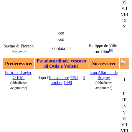
VI
VII
VIII
IX
X
con
con
Philippe de Ville-
Savino di Fiorano
{{{data}}}
[
6
]
sur-Illon
(
vescovo
)
Pseudocardinale vescovo
Predecessore:
Successore:
di Ostia e Velletri
Bertrand Lagier
,
Jean Allarmet de
O.F.M.
dopo l'
8 novembre
1392
–
4
Brogny
I
ottobre
1398
(obbedienza
(obbedienza
avignonese)
avignonese)
II
III
IV
V
VI
VII
VIII