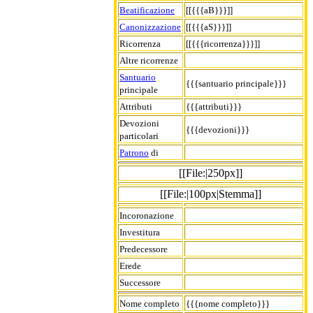
Beatificazione
[[{{{aB}}}]]
Canonizzazione
[[{{{aS}}}]]
Ricorrenza
[[{{{ricorrenza}}}]]
Altre ricorrenze
Santuario
{{{santuario principale}}}
principale
Attributi
{{{attributi}}}
Devozioni
{{{devozioni}}}
particolari
Patrono
di
[[File:|250px]]
[[File:|100px|Stemma]]
Incoronazione
Investitura
Predecessore
Erede
Successore
Nome completo
{{{nome completo}}}