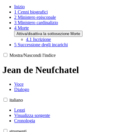
Inizio
1
Cenni biografici
2
Ministero episcopale
3
Ministero cardinalizio
4
Morte
Attiva/disattiva la sottosezione Morte
4.1
Iscrizione
5
Successione degli incarichi
Mostra/Nascondi l'indice
Jean de Neufchatel
Voce
Dialogo
italiano
Leggi
Visualizza sorgente
Cronologia
strumenti