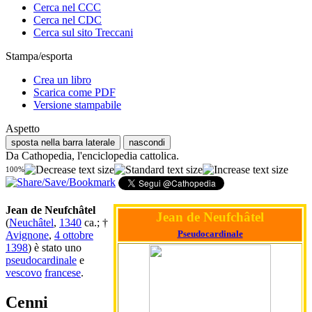
Cerca nel CCC
Cerca nel CDC
Cerca sul sito Treccani
Stampa/esporta
Crea un libro
Scarica come PDF
Versione stampabile
Aspetto
sposta nella barra laterale
nascondi
Da Cathopedia, l'enciclopedia cattolica.
100%
Jean de Neufchâtel
Jean de Neufchâtel
(
Neuchâtel
,
1340
ca.; †
Pseudocardinale
Avignone
,
4 ottobre
1398
) è stato uno
pseudocardinale
e
vescovo
francese
.
Cenni