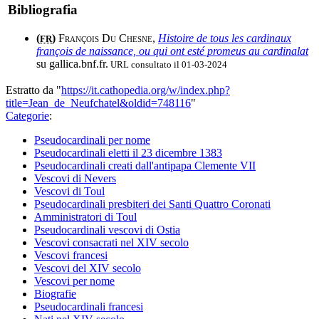
Bibliografia
(
)
François Du Chesne
,
Histoire de tous les cardinaux
FR
françois de naissance, ou qui ont esté promeus au cardinalat
su gallica.bnf.fr.
URL consultato il 01-03-2024
Estratto da "
https://it.cathopedia.org/w/index.php?
title=Jean_de_Neufchatel&oldid=748116
"
Categorie
:
Pseudocardinali per nome
Pseudocardinali eletti il 23 dicembre 1383
Pseudocardinali creati dall'antipapa Clemente VII
Vescovi di Nevers
Vescovi di Toul
Pseudocardinali presbiteri dei Santi Quattro Coronati
Amministratori di Toul
Pseudocardinali vescovi di Ostia
Vescovi consacrati nel XIV secolo
Vescovi francesi
Vescovi del XIV secolo
Vescovi per nome
Biografie
Pseudocardinali francesi