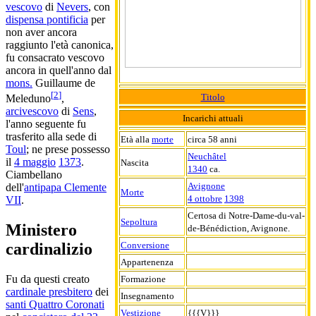
vescovo
di
Nevers
, con
dispensa pontificia
per
non aver ancora
raggiunto l'età canonica,
fu consacrato vescovo
ancora in quell'anno dal
mons.
Guillaume de
[
2
]
Titolo
Meleduno
,
arcivescovo
di
Sens
,
Incarichi attuali
l'anno seguente fu
trasferito alla sede di
Età alla
morte
circa 58 anni
Toul
; ne prese possesso
Neuchâtel
il
4 maggio
1373
.
Nascita
1340
ca.
Ciambellano
Avignone
dell'
antipapa Clemente
Morte
4 ottobre
1398
VII
.
Certosa di Notre-Dame-du-val-
Sepoltura
Ministero
de-Bénédiction, Avignone.
Conversione
cardinalizio
Appartenenza
Fu da questi creato
Formazione
cardinale presbitero
dei
Insegnamento
santi Quattro Coronati
Vestizione
{{{V}}}