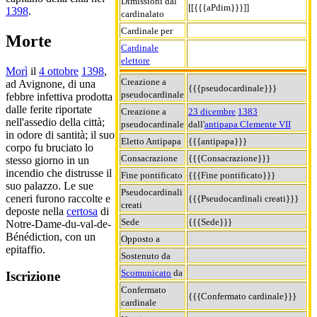
Dimissioni dal
[[{{{aPdim}}}]]
1398
.
cardinalato
Cardinale per
Morte
Cardinale
elettore
Morì
il
4 ottobre
1398
,
Creazione a
ad Avignone, di una
{{{pseudocardinale}}}
pseudocardinale
febbre infettiva prodotta
dalle ferite riportate
Creazione a
23 dicembre
1383
nell'assedio della città;
pseudocardinale
dall'
antipapa Clemente VII
in odore di santità; il suo
Eletto Antipapa
{{{antipapa}}}
corpo fu bruciato lo
Consacrazione
{{{Consacrazione}}}
stesso giorno in un
incendio che distrusse il
Fine pontificato
{{{Fine pontificato}}}
suo palazzo. Le sue
Pseudocardinali
ceneri furono raccolte e
{{{Pseudocardinali creati}}}
creati
deposte nella
certosa
di
Sede
{{{Sede}}}
Notre-Dame-du-val-de-
Bénédiction, con un
Opposto a
epitaffio.
Sostenuto da
Scomunicato
da
Iscrizione
Confermato
{{{Confermato cardinale}}}
cardinale