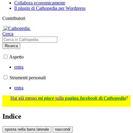
Collabora economicamente
Il plugin di Cathopedia per Wordpress
Contributori
Cerca
Ricerca
Aspetto
entra
Strumenti personali
entra
Hai già messo
mi piace
sulla
pagina
facebook
di
Cathopedia
?
Indice
sposta nella barra laterale
nascondi