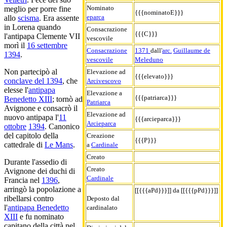
Nominato
meglio per porre fine
{{{nominatoE}}}
eparca
allo
scisma
. Era assente
in Lorena quando
Consacrazione
{{{C}}}
l'antipapa Clemente VII
vescovile
morì il
16 settembre
Consacrazione
1371
dall'
arc.
Guillaume de
1394
.
vescovile
Meleduno
Non partecipò al
Elevazione ad
{{{elevato}}}
conclave del 1394
, che
Arcivescovo
elesse l'
antipapa
Elevazione a
{{{patriarca}}}
Benedetto XIII
; tornò ad
Patriarca
Avignone e consacrò il
Elevazione ad
nuovo antipapa l'
11
{{{arcieparca}}}
Arcieparca
ottobre
1394
. Canonico
del capitolo della
Creazione
{{{P}}}
cattedrale di
Le Mans
.
a
Cardinale
Creato
Durante l'assedio di
Creato
Avignone dei duchi di
Cardinale
Francia nel
1396
,
arringò la popolazione a
[[{{{aPd}}}]] da [[{{{pPd}}}]]
ribellarsi contro
Deposto dal
l'
antipapa Benedetto
cardinalato
XIII
e fu nominato
capitano della città nel