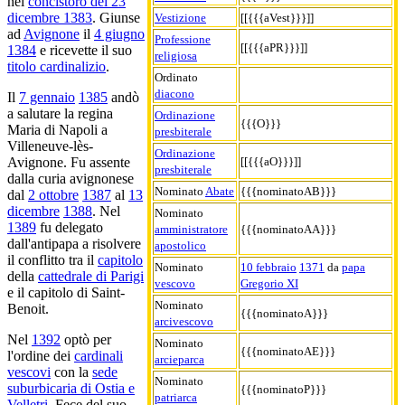
nel
concistoro del 23
dicembre 1383
. Giunse
Vestizione
[[{{{aVest}}}]]
ad
Avignone
il
4 giugno
Professione
[[{{{aPR}}}]]
1384
e ricevette il suo
religiosa
titolo cardinalizio
.
Ordinato
diacono
Il
7 gennaio
1385
andò
a salutare la regina
Ordinazione
{{{O}}}
Maria di Napoli a
presbiterale
Villeneuve-lès-
Ordinazione
[[{{{aO}}}]]
Avignone. Fu assente
presbiterale
dalla curia avignonese
Nominato
Abate
{{{nominatoAB}}}
dal
2 ottobre
1387
al
13
dicembre
1388
. Nel
Nominato
1389
fu delegato
amministratore
{{{nominatoAA}}}
dall'antipapa a risolvere
apostolico
il conflitto tra il
capitolo
Nominato
10 febbraio
1371
da
papa
della
cattedrale di Parigi
vescovo
Gregorio XI
e il capitolo di Saint-
Nominato
Benoit.
{{{nominatoA}}}
arcivescovo
Nel
1392
optò per
Nominato
{{{nominatoAE}}}
l'ordine dei
cardinali
arcieparca
vescovi
con la
sede
Nominato
suburbicaria di Ostia e
{{{nominatoP}}}
patriarca
Velletri
. Fece del suo