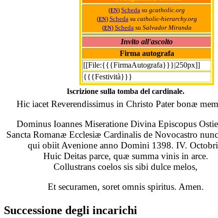
(
)
Scheda
su
gcatholic.org
EN
(
)
Scheda
su
catholic-hierarchy.org
EN
(
)
Scheda
su
Salvador Miranda
EN
Invito all'ascolto
Firma autografa
[[File:{{{FirmaAutografa}}}|250px]]
{{{Festività}}}
Iscrizione sulla tomba del cardinale.
Hic iacet Reverendissimus in Christo Pater bonæ me
Dominus Ioannes Miseratione Divina Episcopus Ostie
Sancta Romanæ Ecclesiæ Cardinalis de Novocastro nunc
qui obiit Avenione anno Domini 1398. IV. Octobri
Huic Deitas parce, quæ summa vinis in arce.
Collustrans coelos sis sibi dulce melos,
Et securamen, soret omnis spiritus. Amen.
Successione degli incarichi