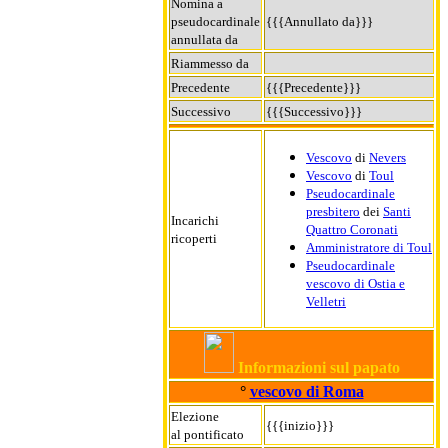
Nomina a
pseudocardinale
{{{Annullato da}}}
annullata da
Riammesso da
Precedente
{{{Precedente}}}
Successivo
{{{Successivo}}}
Vescovo
di
Nevers
Vescovo
di
Toul
Pseudocardinale
presbitero
dei
Santi
Incarichi
Quattro Coronati
ricoperti
Amministratore di Toul
Pseudocardinale
vescovo di Ostia e
Velletri
Informazioni sul papato
°
vescovo di Roma
Elezione
{{{inizio}}}
al pontificato