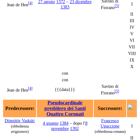
Savino di
27 agosto
1372
–
23 dicembre
[
4
]
I
Jean de Heu
[
5
]
1383
Fiorano
II
III
IV
V
VI
VII
VIII
IX
X
con
con
Savino di
[
4
]
{{{data}}}
Jean de Heu
[
5
]
Fiorano
Pseudocardinale
Predecessore:
presbitero dei Santi
Successore:
Quattro Coronati
Dömötör Vaskúti
Francesco
4 giugno
1384
– dopo l'
8
Uguccione
I
(obbedienza
novembre
1392
avignonese)
(obbedienza romana)
II