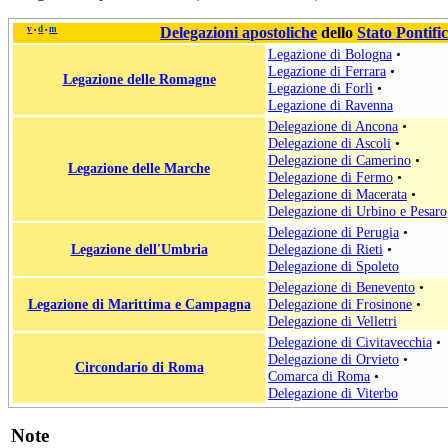
v
d
m
Delegazioni apostoliche
dello
Stato Pontific
•
•
Legazione di Bologna
•
Legazione di Ferrara
•
Legazione delle Romagne
Legazione di Forlì
•
Legazione di Ravenna
Delegazione di Ancona
•
Delegazione di Ascoli
•
Delegazione di Camerino
•
Legazione delle Marche
Delegazione di Fermo
•
Delegazione di Macerata
•
Delegazione di Urbino e Pesaro
Delegazione di Perugia
•
Legazione dell'Umbria
Delegazione di Rieti
•
Delegazione di Spoleto
Delegazione di Benevento
•
Legazione di Marittima e Campagna
Delegazione di Frosinone
•
Delegazione di Velletri
Delegazione di Civitavecchia
•
Delegazione di Orvieto
•
Circondario di Roma
Comarca di Roma
•
Delegazione di Viterbo
Note