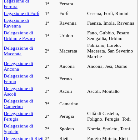
Legazione di
1ª
Ferrara
Ferrara
Legazione di Forlì
1ª
Forlì
Cesena, Forlì, Rimini
Legazione di
1ª
Ravenna
Faenza, Imola, Ravenna
Ravenna
Delegazione di
Fano, Gubbio, Pesaro,
1ª
Urbino
Urbino e Pesaro
Senigallia, Urbino
Fabriano, Loreto,
Delegazione di
2ª
Macerata
Macerata, San Severino
Macerata
Marche
Delegazione di
2ª
Ancona
Ancona, Jesi, Osimo
Ancona
Delegazione di
2ª
Fermo
Fermo
Delegazione di
3ª
Ascoli
Ascoli, Montalto
Ascoli
Delegazione di
3ª
Camerino
Camerino
Delegazione di
Città di Castello,
2ª
Perugia
Perugia
Foligno, Perugia, Todi
Delegazione di
2ª
Spoleto
Norcia, Spoleto, Terni
Spoleto
Delegazione di Rieti
3ª
Rieti
Poggio Mirteto, Rieti