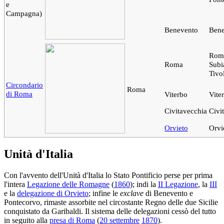
e
Campagna)
Benevento
Bene
Rom
Roma
Subi
Tivol
Circondario
Roma
di Roma
Viterbo
Vite
Civitavecchia
Civi
Orvieto
Orvi
Unità d'Italia
Con l'avvento dell'Unità d'Italia lo Stato Pontificio perse per prima
l'intera
Legazione delle Romagne
(
1860
); indi la
II Legazione
, la
III
e la
delegazione di Orvieto
; infine le
exclave
di Benevento e
Pontecorvo, rimaste assorbite nel circostante Regno delle due Sicilie
conquistato da Garibaldi. Il sistema delle delegazioni cessò del tutto
in seguito alla
presa di Roma
(
20 settembre
1870
).