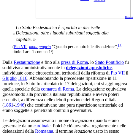
Frosinone
Benev
Lo Stato Ecclesiastico è ripartito in
diecisette
Delegazioni
, oltre i luoghi suburbani soggetti alla
«
»
capitale.
[
1
]
(
Pio VII
,
motu proprio
"Quando per ammirabile disposizione",
titolo I art. 1 comma 1º)
Dalla
Restaurazione
e fino alla
presa di Roma
, lo
Stato Pontificio
fu
suddiviso amministrativamente in
delegazioni apostoliche
,
individuate come circoscrizioni territoriali dalla riforma di
Pio VII
il
6 luglio
1816
. Abbandonando la precedente ripartizione in 11
province, lo Stato fu articolato in 17 delegazioni, cui si aggiungeva
quella speciale della
comarca di Roma
. La delegazione equivaleva
grossomodo alla provincia italiana repubblicana e aveva poteri
esecutivi, a differenza delle deboli province del Regno d'Italia
(
1861
-
1946
) che costituivano una pura ripartizione territoriale ed
erano soggette a penetranti controlli governativi.
Le delegazioni assumevano il nome di
legazioni
quando erano
governate da un
cardinale
. Poiché ciò avveniva regolarmente nelle
delegazioni della
Romagna
, il termine
legazione
usato in senso