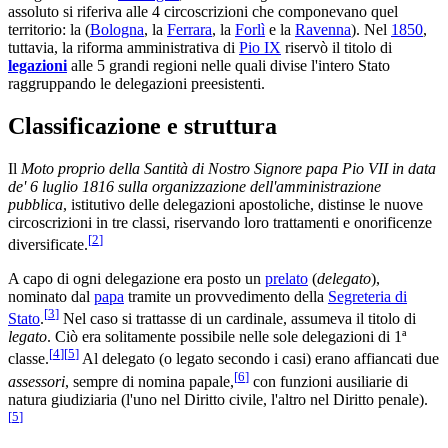
assoluto si riferiva alle 4 circoscrizioni che componevano quel
territorio: la (
Bologna
, la
Ferrara
, la
Forlì
e la
Ravenna
). Nel
1850
,
tuttavia, la riforma amministrativa di
Pio IX
riservò il titolo di
legazioni
alle 5 grandi regioni nelle quali divise l'intero Stato
raggruppando le delegazioni preesistenti.
Classificazione e struttura
Il
Moto proprio della Santità di Nostro Signore papa Pio VII in data
de' 6 luglio 1816 sulla organizzazione dell'amministrazione
pubblica
, istitutivo delle delegazioni apostoliche, distinse le nuove
circoscrizioni in tre classi, riservando loro trattamenti e onorificenze
[
2
]
diversificate.
A capo di ogni delegazione era posto un
prelato
(
delegato
),
nominato dal
papa
tramite un provvedimento della
Segreteria di
[
3
]
Stato
.
Nel caso si trattasse di un cardinale, assumeva il titolo di
legato
. Ciò era solitamente possibile nelle sole delegazioni di 1ª
[
4
]
[
5
]
classe.
Al delegato (o legato secondo i casi) erano affiancati due
[
6
]
assessori
, sempre di nomina papale,
con funzioni ausiliarie di
natura giudiziaria (l'uno nel Diritto civile, l'altro nel Diritto penale).
[
5
]