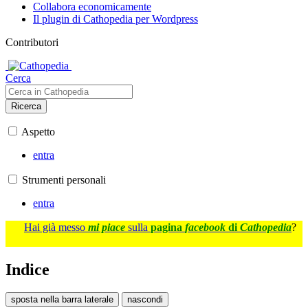
Collabora economicamente
Il plugin di Cathopedia per Wordpress
Contributori
Cerca
Ricerca
Aspetto
entra
Strumenti personali
entra
Hai già messo
mi piace
sulla
pagina
facebook
di
Cathopedia
?
Indice
sposta nella barra laterale
nascondi