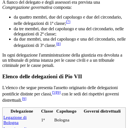
A fianco del delegato e degli assessori era prevista una
Congregazione governativa
composta:
da quattro membri, due del capoluogo e due del circondario,
[
7
]
nelle delegazioni di 1ª classe;
da tre membri, due del capoluogo e una del circondario, nelle
delegazioni di 2ª classe;
da due membri, una del capoluogo e una del circondario, nelle
[
8
]
delegazioni di 3ª classe.
In ogni delegazione l'amministrazione della giustizia era devoluta a
un tribunale di prima istanza per le cause civili e a un tribunale
criminale per le cause penali.
Elenco delle delegazioni di Pio VII
L'elenco che segue presenta l'assetto originario delle delegazioni
[
5
]
[
9
]
pontificie distinte per classi,
con le sedi dei rispettivi governi
[
9
]
distrettuali.
Delegazione
Classe
Capoluogo
Governi distrettuali
Legazione di
1ª
Bologna
Bologna