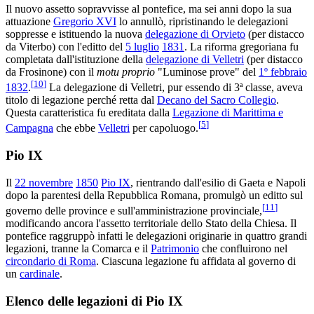
Il nuovo assetto sopravvisse al pontefice, ma sei anni dopo la sua
attuazione
Gregorio XVI
lo annullò, ripristinando le delegazioni
soppresse e istituendo la nuova
delegazione di Orvieto
(per distacco
da Viterbo) con l'editto del
5 luglio
1831
. La riforma gregoriana fu
completata dall'istituzione della
delegazione di Velletri
(per distacco
da Frosinone) con il
motu proprio
"Luminose prove" del
1º febbraio
[
10
]
1832
.
La delegazione di Velletri, pur essendo di 3ª classe, aveva
titolo di legazione perché retta dal
Decano del Sacro Collegio
.
Questa caratteristica fu ereditata dalla
Legazione di Marittima e
[
5
]
Campagna
che ebbe
Velletri
per capoluogo.
Pio IX
Il
22 novembre
1850
Pio IX
, rientrando dall'esilio di Gaeta e Napoli
dopo la parentesi della Repubblica Romana, promulgò un editto sul
[
11
]
governo delle province e sull'amministrazione provinciale,
modificando ancora l'assetto territoriale dello Stato della Chiesa. Il
pontefice raggruppò infatti le delegazioni originarie in quattro grandi
legazioni, tranne la Comarca e il
Patrimonio
che confluirono nel
circondario di Roma
. Ciascuna legazione fu affidata al governo di
un
cardinale
.
Elenco delle legazioni di Pio IX