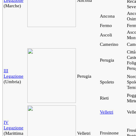
Legazione
Ancona
Reca
(Marche)
Seve
Anco
Ancona
Osi
Fermo
Fer
Asco
Ascoli
Mont
Camerino
Cam
Città
Caste
Perugia
Foli
Peru
III
Legazione
Perugia
Norc
(Umbria)
Spoleto
Spol
Tern
Pogg
Rieti
Mirte
Velletri
Velle
IV
Legazione
Fros
Frosinone
(Marittima
Velletri
Pont