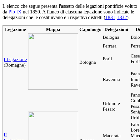
L'elenco che segue presenta l'assetto delle legazioni pontificie voluto
da
Pio IX
nel 1850. A fianco di ciascuna legazione sono indicate le
delegazioni che le costituivano e i rispettivi distretti (
1831
-
1832
).
Legazione
Mappa
Capoluogo
Delegazioni
Di
Bologna
Bol
Ferrara
Ferr
Cese
Forlì
I Legazione
Forl
Bologna
(Romagne)
Faen
Ravenna
Imol
Rav
Fano
Gubb
Urbino e
Pesa
Pesaro
Senig
Urbi
Fabr
Lore
II
Macerata
Mace