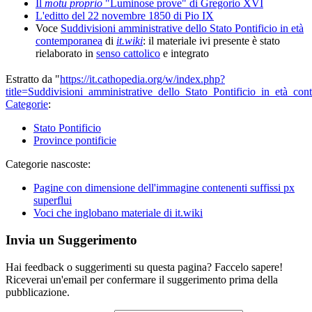
Il
motu proprio
"Luminose prove" di Gregorio XVI
L'editto del 22 novembre 1850 di Pio IX
Voce
Suddivisioni amministrative dello Stato Pontificio in età
contemporanea
di
it.wiki
: il materiale ivi presente è stato
rielaborato in
senso cattolico
e integrato
Estratto da "
https://it.cathopedia.org/w/index.php?
title=Suddivisioni_amministrative_dello_Stato_Pontificio_in_età_
Categorie
:
Stato Pontificio
Province pontificie
Categorie nascoste:
Pagine con dimensione dell'immagine contenenti suffissi px
superflui
Voci che inglobano materiale di it.wiki
Invia un Suggerimento
Hai feedback o suggerimenti su questa pagina? Faccelo sapere!
Riceverai un'email per confermare il suggerimento prima della
pubblicazione.