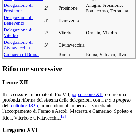
Delegazione di
Anagni, Frosinone,
2ª
Frosinone
Frosinone
Pontecorvo, Terracina
Delegazione di
3ª
Benevento
Benevento
Delegazione di
2ª
Viterbo
Orvieto, Viterbo
Viterbo
Delegazione di
3ª
Civitavecchia
Civitavecchia
Comarca di Roma
–
Roma
Roma, Subiaco, Tivoli
Riforme successive
Leone XII
Il successore immediato di Pio VII,
papa Leone XII
, ordinò una
profonda riforma del sistema delle delegazioni con il
motu proprio
del
5 ottobre
1825
, riducendone il numero a 13 mediante
l'accorpamento di Fermo e Ascoli, Macerata e Camerino, Spoleto e
[
5
]
Rieti, Viterbo e Civitavecchia.
Gregorio XVI