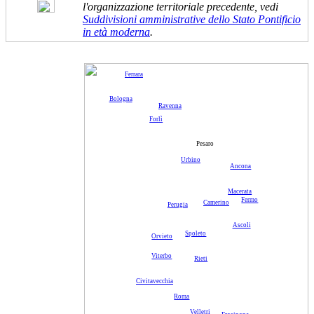
l'organizzazione territoriale precedente, vedi
Suddivisioni amministrative dello Stato Pontificio
in età moderna
.
Ferrara
Bologna
Ravenna
Forlì
Pesaro
Urbino
Ancona
Macerata
Fermo
Camerino
Perugia
Ascoli
Spoleto
Orvieto
Viterbo
Rieti
Civitavecchia
Roma
Velletri