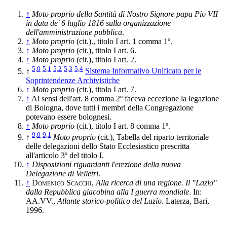
↑
Moto proprio della Santità di Nostro Signore papa Pio VII
in data de' 6 luglio 1816 sulla organizzazione
dell'amministrazione pubblica
.
↑
Moto proprio
(cit.)., titolo I art. 1 comma 1º.
↑
Moto proprio
(cit.), titolo I art. 6.
↑
Moto proprio
(cit.), titolo I art. 2.
5,0
5,1
5,2
5,3
5,4
↑
Sistema Informativo Unificato per le
Soprintendenze Archivistiche
↑
Moto proprio
(cit.), titolo I art. 7.
↑
Ai sensi dell'art. 8 comma 2º faceva eccezione la legazione
di Bologna, dove tutti i membri della Congregazione
potevano essere bolognesi.
↑
Moto proprio
(cit.), titolo I art. 8 comma 1º.
9,0
9,1
↑
Moto proprio
(cit.), Tabella del riparto territoriale
delle delegazioni dello Stato Ecclesiastico prescritta
all'articolo 3º del titolo I.
↑
Disposizioni riguardanti l'erezione della nuova
Delegazione di Velletri
.
↑
Domenico Scacchi
,
Alla ricerca di una regione. Il "Lazio"
dalla Repubblica giacobina alla I guerra mondiale
. In:
AA.VV.,
Atlante storico-politico del Lazio
. Laterza, Bari,
1996.