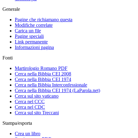
Generale
Pagine che richiamano questa
Modifiche correlate
Carica un file
Pagine speciali
Link permanente
Informazioni pagina
Fonti
Martirologio Romano PDF
Cerca nella Bibbia CEI 2008
Cerca nella Bibbia CEI 1974
Cerca nella Bibbia Interconfessionale
Cerca nella Bibbia CEI 1974 (LaParola.net)
Cerca sul sito vaticano
Cerca nel CCC
Cerca nel CDC
Cerca sul sito Treccani
Stampa/esporta
Crea un libro