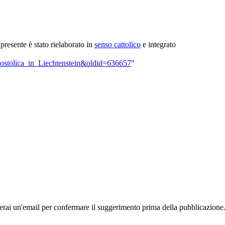
i presente è stato rielaborato in
senso cattolico
e integrato
apostolica_in_Liechtenstein&oldid=636657
"
rai un'email per confermare il suggerimento prima della pubblicazione