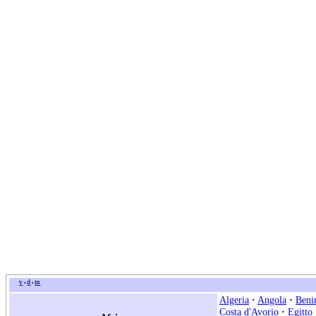
v
d
m
•
•
Algeria
·
Angola
·
Beni
Costa d'Avorio
·
Egitto