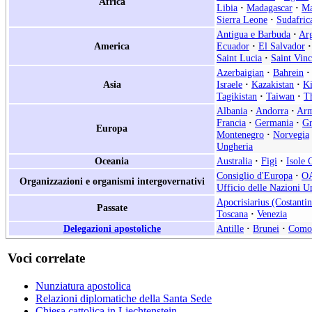
Africa
Libia
·
Madagascar
·
Ma
Sierra Leone
·
Sudafric
Antigua e Barbuda
·
Arg
America
Ecuador
·
El Salvador
·
Saint Lucia
·
Saint Vin
Azerbaigian
·
Bahrein
·
Asia
Israele
·
Kazakistan
·
Ki
Tagikistan
·
Taiwan
·
Th
Albania
·
Andorra
·
Arm
Francia
·
Germania
·
Gr
Europa
Montenegro
·
Norvegia
Ungheria
Oceania
Australia
·
Figi
·
Isole 
Consiglio d'Europa
·
O
Organizzazioni e organismi intergovernativi
Ufficio delle Nazioni Un
Apocrisiarius (Costantin
Passate
Toscana
·
Venezia
Delegazioni apostoliche
Antille
·
Brunei
·
Como
Voci correlate
Nunziatura apostolica
Relazioni diplomatiche della Santa Sede
Chiesa cattolica in Liechtenstein