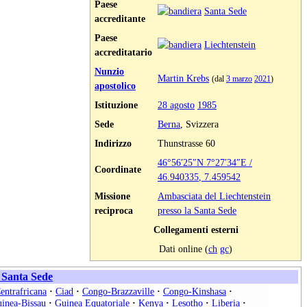
Paese
Santa Sede
accreditante
Paese
Liechtenstein
accreditatario
Nunzio
Martin Krebs
(dal
3 marzo
2021
)
apostolico
Istituzione
28 agosto
1985
Sede
Berna
, Svizzera
Indirizzo
Thunstrasse 60
46°56′25″N
7°27′34″E
/
Coordinate
46.940335
,
7.459542
Missione
Ambasciata del Liechtenstein
reciproca
presso la Santa Sede
Collegamenti esterni
Dati online (
ch
gc
)
a Santa Sede
entrafricana
·
Ciad
·
Congo-Brazzaville
·
Congo-Kinshasa
·
inea-Bissau
·
Guinea Equatoriale
·
Kenya
·
Lesotho
·
Liberia
·