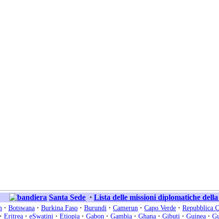
Santa Sede
·
Lista delle missioni diplomatiche dell
n
·
Botswana
·
Burkina Faso
·
Burundi
·
Camerun
·
Capo Verde
·
Repubblica C
·
Eritrea
·
eSwatini
·
Etiopia
·
Gabon
·
Gambia
·
Ghana
·
Gibuti
·
Guinea
·
Gu