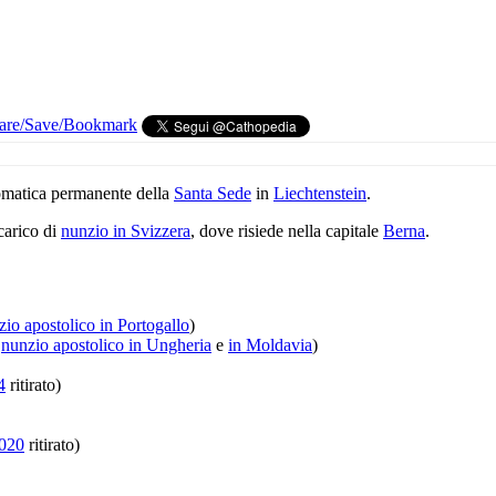
omatica permanente della
Santa Sede
in
Liechtenstein
.
ncarico di
nunzio in Svizzera
, dove risiede nella capitale
Berna
.
zio apostolico in Portogallo
)
o
nunzio apostolico in Ungheria
e
in Moldavia
)
4
ritirato)
020
ritirato)