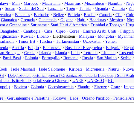
lawi
·
Mali
·
Marocco
·
Mauritania
·
Mauritius
·
Mozambico
·
Namibia
·
Nige
a
·
Sudan
·
Sudan del Sud
·
Tanzania
·
Togo
·
Tunisia
·
Uganda
·
Zambia
·
Zi
entina
·
Bahamas
·
Barbados
·
Belize
·
Bolivia
·
Brasile
·
Canada
·
Cile
·
Col
Giamaica
·
Grenada
·
Guatemala
·
Guyana
·
Haiti
·
Honduras
·
Messico
·
Nic
cent e Grenadine
·
Suriname
·
Stati Uniti d'America
·
Trinidad e Tobago
·
Urug
Bangladesh
·
Cambogia
·
Cina
·
Cipro
·
Corea
·
Emirati Arabi Uniti
·
Filippin
rghizistan
·
Kuwait
·
Libano
·
Liechtenstein
·
Malaysia
·
Mongolia
·
Myanmar
ailandia
·
Timor Est
·
Turchia
·
Turkmenistan
·
Uzbekistan
·
Yemen
enia
·
Austria
·
Belgio
·
Bielorussia
·
Bosnia ed Erzegovina
·
Bulgaria
·
Repub
an Bretagna
·
Grecia
·
Irlanda
·
Islanda
·
Italia
·
Lettonia
·
Lituania
·
Lussemb
·
Paesi Bassi
·
Polonia
·
Portogallo
·
Romania
·
Russia
·
San Marino
·
Serbia
·
Cook
·
Isole Marshall
·
Isole Salomone
·
Kiribati
·
Micronesia
·
Nauru
·
Nuova
AS
·
Delegazione apostolica presso l'Organizzazione della Lega degli Stati Arab
ite ed Istituzioni specializzate a Ginevra
·
UNEP
·
UNESCO
·
EU
opoli)
·
Baviera
·
Colonia
·
Cecoslovacchia
·
Fiandre
·
Firenze
·
Gratz
·
Imper
re
·
Gerusalemme e Palestina
·
Kosovo
·
Laos
·
Oceano Pacifico
·
Penisola Ar