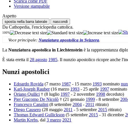
Scarica come PDF
Versione stampabile
Aspetto
sposta nella barra laterale
nascondi
Da Cathopedia, l'enciclopedia cattolica.
100%
Voce principale:
Nunziatura apostolica in Svizzera
.
La
Nunziatura apostolica in Liechtenstein
è la rappresentanza dipl
È stata eretta il
28 agosto
1985
. Il nunzio apostolico ricopre anche l'i
Nunzi apostolici
Edoardo Rovida
(7 marzo
1987
- 15 marzo
1993
nominato
nun
Karl-Joseph Rauber
(16 marzo
1993
- 25 aprile
1997
nominat
Oriano Quilici
† (8 luglio
1997
- 2 novembre
1998
deceduto)
Pier Giacomo De Nicolò
† (21 gennaio
1999
- 8 settembre
200
Francesco Canalini
(8 settembre
2004
-
2011
ritirato)
Diego Causero
(28 maggio
2011
- 5 settembre
2015
ritirato)
Thomas Edward Gullickson
(5 settembre
2015
- 31 dicembre
2
Martin Krebs
, dal
3 marzo
2021