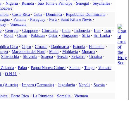
r
·
Nigeria
·
Ruanda
·
São Tomé e Príncipe
·
Senegal
·
Seychelles
·
mbabwe
ombia
·
Costa Rica
·
Cuba
·
Dominica
·
Repubblica Dominicana
·
aragua
·
Panama
·
Paraguay
·
Perù
·
Saint Kitts e Nevis
·
uay
·
Venezuela
e
·
Georgia
·
Giappone
·
Giordania
·
India
·
Indonesia
·
Iran
·
Iraq
·
·
Nepal
·
Oman
·
Pakistan
·
Qatar
·
Singapore
·
Siria
·
Sri Lanka
·
blica Ceca
·
Cipro
·
Croazia
·
Danimarca
·
Estonia
·
Finlandia
·
urgo
·
Macedonia del Nord
·
Malta
·
Moldavia
·
Monaco
·
Slovacchia
·
Slovenia
·
Spagna
·
Svezia
·
Svizzera
·
Ucraina
·
 Zelanda
·
Palau
·
Papua Nuova Guinea
·
Samoa
·
Tonga
·
Vanuatu
i
·
O.N.U.
·
o (Austria)
·
Impero (Germania)
·
Jugoslavia
·
Napoli
·
Savoia
·
abica
·
Porto Rico
·
La Riunione
·
Somalia
·
Vietnam