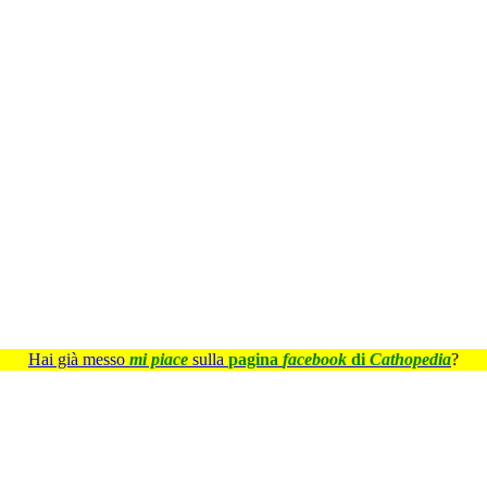
Hai già messo
mi piace
sulla
pagina
facebook
di
Cathopedia
?