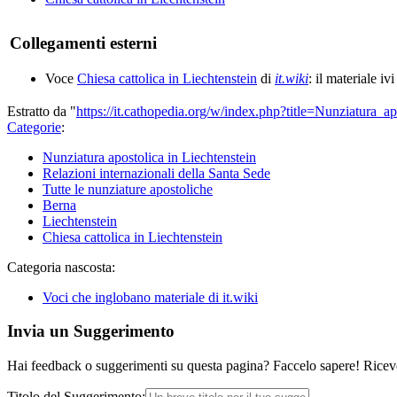
Collegamenti esterni
Voce
Chiesa cattolica in Liechtenstein
di
it.wiki
: il materiale iv
Estratto da "
https://it.cathopedia.org/w/index.php?title=Nunziatura_
Categorie
:
Nunziatura apostolica in Liechtenstein
Relazioni internazionali della Santa Sede
Tutte le nunziature apostoliche
Berna
Liechtenstein
Chiesa cattolica in Liechtenstein
Categoria nascosta:
Voci che inglobano materiale di it.wiki
Invia un Suggerimento
Hai feedback o suggerimenti su questa pagina? Faccelo sapere! Riceve
Titolo del Suggerimento: