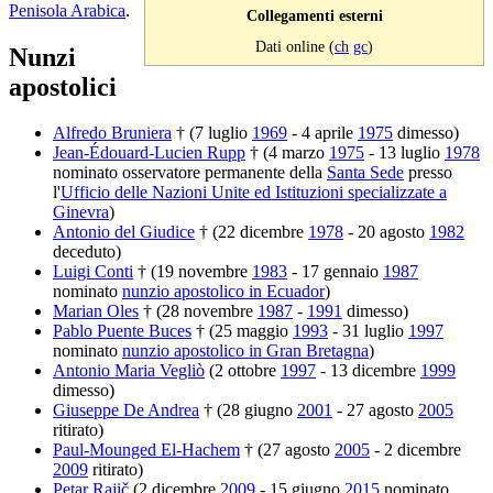
Penisola Arabica
.
Collegamenti esterni
Dati online (
ch
gc
)
Nunzi
apostolici
Alfredo Bruniera
† (7 luglio
1969
- 4 aprile
1975
dimesso)
Jean-Édouard-Lucien Rupp
† (4 marzo
1975
- 13 luglio
1978
nominato osservatore permanente della
Santa Sede
presso
l'
Ufficio delle Nazioni Unite ed Istituzioni specializzate a
Ginevra
)
Antonio del Giudice
† (22 dicembre
1978
- 20 agosto
1982
deceduto)
Luigi Conti
† (19 novembre
1983
- 17 gennaio
1987
nominato
nunzio apostolico in Ecuador
)
Marian Oles
† (28 novembre
1987
-
1991
dimesso)
Pablo Puente Buces
† (25 maggio
1993
- 31 luglio
1997
nominato
nunzio apostolico in Gran Bretagna
)
Antonio Maria Vegliò
(2 ottobre
1997
- 13 dicembre
1999
dimesso)
Giuseppe De Andrea
† (28 giugno
2001
- 27 agosto
2005
ritirato)
Paul-Mounged El-Hachem
† (27 agosto
2005
- 2 dicembre
2009
ritirato)
Petar Rajič
(2 dicembre
2009
- 15 giugno
2015
nominato