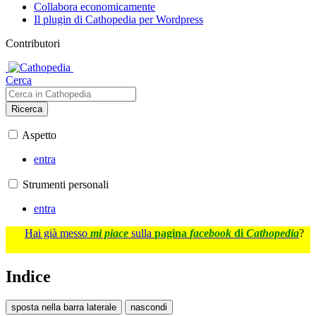
Collabora economicamente
Il plugin di Cathopedia per Wordpress
Contributori
Cerca
Ricerca
Aspetto
entra
Strumenti personali
entra
Hai già messo
mi piace
sulla
pagina
facebook
di
Cathopedia
?
Indice
sposta nella barra laterale
nascondi