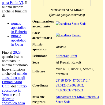
papa Paolo VI
. Il
nunzio ricopre
Nunziatura ad Al Kuwait
anche le funzioni
(foto da google.com/maps)
di
Organizzazione
nunzio
Santa Sede
accreditante
apostolico
in Bahrein
Paese
Kuwait
nunzio
accreditatario
apostolico
in Qatar
Nunzio
vacante
apostolico
Fino al
2023
,
Istituzione
8 febbraio
1969
quando è stato
nominato un
Sede
Al Kuwait, Kuwait
nunzio autonomo,
Villa N. 1, Block 1, Street 2,
faceva funzione
Indirizzo
anche del
nunzio
Yarmouk
apostolico negli
29°18′45″N
47°58′11″E
/
Emirati Arabi
Coordinate
29.31235193025862
,
Uniti
, del
nunzio
apostolico in
47.96980377718503
Yemen
e del
Missione
Ambasciata del Kuwait presso la
delegato
reciproca
Santa Sede
apostolico nella