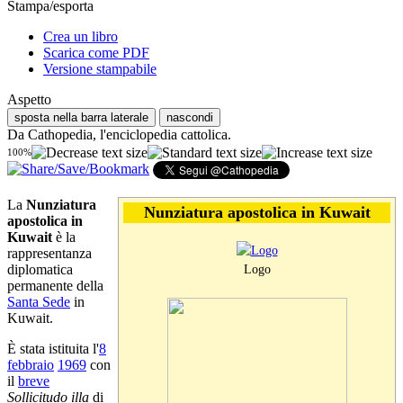
Stampa/esporta
Crea un libro
Scarica come PDF
Versione stampabile
Aspetto
sposta nella barra laterale
nascondi
Da Cathopedia, l'enciclopedia cattolica.
100%
La
Nunziatura
Nunziatura apostolica in Kuwait
apostolica in
Kuwait
è la
rappresentanza
diplomatica
Logo
permanente della
Santa Sede
in
Kuwait.
È stata istituita l'
8
febbraio
1969
con
il
breve
Sollicitudo illa
di