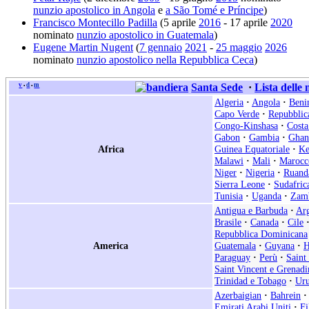
nunzio apostolico in Angola
e
a São Tomé e Príncipe
)
Francisco Montecillo Padilla
(5 aprile
2016
- 17 aprile
2020
nominato
nunzio apostolico in Guatemala
)
Eugene Martin Nugent
(
7 gennaio
2021
-
25 maggio
2026
nominato
nunzio apostolico nella Repubblica Ceca
)
v
d
m
Santa Sede
·
Lista delle
•
•
Algeria
·
Angola
·
Beni
Capo Verde
·
Repubblic
Congo-Kinshasa
·
Costa
Gabon
·
Gambia
·
Ghan
Africa
Guinea Equatoriale
·
Ke
Malawi
·
Mali
·
Marocc
Niger
·
Nigeria
·
Ruand
Sierra Leone
·
Sudafric
Tunisia
·
Uganda
·
Zam
Antigua e Barbuda
·
Arg
Brasile
·
Canada
·
Cile
Repubblica Dominicana
America
Guatemala
·
Guyana
·
H
Paraguay
·
Perù
·
Saint
Saint Vincent e Grenadi
Trinidad e Tobago
·
Ur
Azerbaigian
·
Bahrein
·
Emirati Arabi Uniti
·
Fi