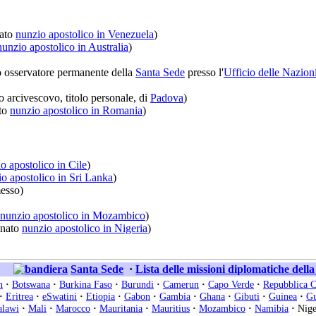
ato
nunzio apostolico in Venezuela
)
nunzio apostolico in Australia
)
 osservatore permanente della
Santa Sede
presso l'
Ufficio delle Nazion
 arcivescovo, titolo personale, di
Padova
)
to
nunzio apostolico in Romania
)
o apostolico in Cile
)
o apostolico in Sri Lanka
)
esso)
nunzio apostolico in Mozambico
)
nato
nunzio apostolico in Nigeria
)
Santa Sede
·
Lista delle missioni diplomatiche dell
n
·
Botswana
·
Burkina Faso
·
Burundi
·
Camerun
·
Capo Verde
·
Repubblica C
·
Eritrea
·
eSwatini
·
Etiopia
·
Gabon
·
Gambia
·
Ghana
·
Gibuti
·
Guinea
·
Gu
lawi
·
Mali
·
Marocco
·
Mauritania
·
Mauritius
·
Mozambico
·
Namibia
·
Nige