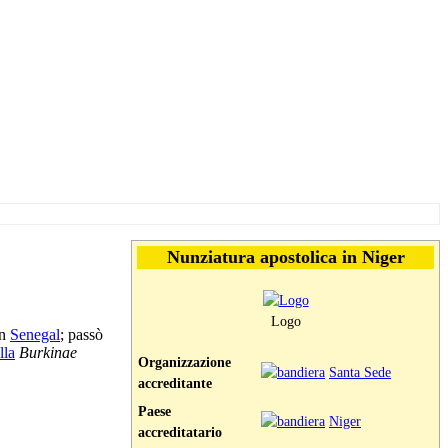
Nunziatura apostolica in Niger
Logo
n
Senegal
; passò
lla
Burkinae
Organizzazione
Santa Sede
accreditante
Paese
Niger
accreditatario