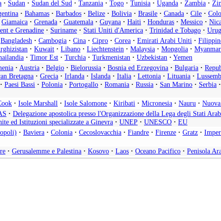
a
·
Sudan
·
Sudan del Sud
·
Tanzania
·
Togo
·
Tunisia
·
Uganda
·
Zambia
·
Zi
entina
·
Bahamas
·
Barbados
·
Belize
·
Bolivia
·
Brasile
·
Canada
·
Cile
·
Col
Giamaica
·
Grenada
·
Guatemala
·
Guyana
·
Haiti
·
Honduras
·
Messico
·
Nic
cent e Grenadine
·
Suriname
·
Stati Uniti d'America
·
Trinidad e Tobago
·
Urug
Bangladesh
·
Cambogia
·
Cina
·
Cipro
·
Corea
·
Emirati Arabi Uniti
·
Filippin
rghizistan
·
Kuwait
·
Libano
·
Liechtenstein
·
Malaysia
·
Mongolia
·
Myanmar
ailandia
·
Timor Est
·
Turchia
·
Turkmenistan
·
Uzbekistan
·
Yemen
enia
·
Austria
·
Belgio
·
Bielorussia
·
Bosnia ed Erzegovina
·
Bulgaria
·
Repub
an Bretagna
·
Grecia
·
Irlanda
·
Islanda
·
Italia
·
Lettonia
·
Lituania
·
Lussemb
·
Paesi Bassi
·
Polonia
·
Portogallo
·
Romania
·
Russia
·
San Marino
·
Serbia
·
Cook
·
Isole Marshall
·
Isole Salomone
·
Kiribati
·
Micronesia
·
Nauru
·
Nuova
AS
·
Delegazione apostolica presso l'Organizzazione della Lega degli Stati Arab
ite ed Istituzioni specializzate a Ginevra
·
UNEP
·
UNESCO
·
EU
opoli)
·
Baviera
·
Colonia
·
Cecoslovacchia
·
Fiandre
·
Firenze
·
Gratz
·
Imper
re
·
Gerusalemme e Palestina
·
Kosovo
·
Laos
·
Oceano Pacifico
·
Penisola Ar