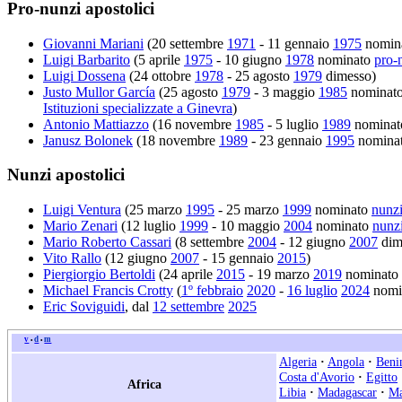
Pro-nunzi apostolici
Giovanni Mariani
(20 settembre
1971
- 11 gennaio
1975
nomin
Luigi Barbarito
(5 aprile
1975
- 10 giugno
1978
nominato
pro-
Luigi Dossena
(24 ottobre
1978
- 25 agosto
1979
dimesso)
Justo Mullor García
(25 agosto
1979
- 3 maggio
1985
nominato
Istituzioni specializzate a Ginevra
)
Antonio Mattiazzo
(16 novembre
1985
- 5 luglio
1989
nominato
Janusz Bolonek
(18 novembre
1989
- 23 gennaio
1995
nomina
Nunzi apostolici
Luigi Ventura
(25 marzo
1995
- 25 marzo
1999
nominato
nunzi
Mario Zenari
(12 luglio
1999
- 10 maggio
2004
nominato
nunzi
Mario Roberto Cassari
(8 settembre
2004
- 12 giugno
2007
dim
Vito Rallo
(12 giugno
2007
- 15 gennaio
2015
)
Piergiorgio Bertoldi
(24 aprile
2015
- 19 marzo
2019
nominato
Michael Francis Crotty
(
1º febbraio
2020
-
16 luglio
2024
nomi
Eric Soviguidi
, dal
12 settembre
2025
v
d
m
•
•
Algeria
·
Angola
·
Beni
Costa d'Avorio
·
Egitto
Africa
Libia
·
Madagascar
·
Ma