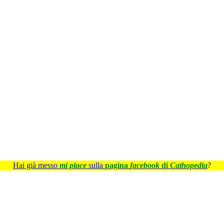
Hai già messo
mi piace
sulla
pagina
facebook
di
Cathopedia
?