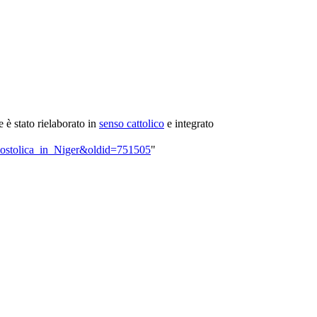
te è stato rielaborato in
senso cattolico
e integrato
_apostolica_in_Niger&oldid=751505
"