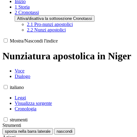
Inizio
1
Storia
2
Cronotassi
Attiva/disattiva la sottosezione Cronotassi
2.1
Pro-nunzi apostolici
2.2
Nunzi apostolici
Mostra/Nascondi l'indice
Nunziatura apostolica in Niger
Voce
Dialogo
italiano
Leggi
Visualizza sorgente
Cronologia
strumenti
Strumenti
sposta nella barra laterale
nascondi