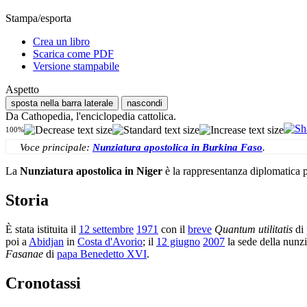
Stampa/esporta
Crea un libro
Scarica come PDF
Versione stampabile
Aspetto
sposta nella barra laterale
nascondi
Da Cathopedia, l'enciclopedia cattolica.
100%
Voce principale:
Nunziatura apostolica in Burkina Faso
.
La
Nunziatura apostolica in Niger
è la rappresentanza diplomatica 
Storia
È stata istituita il
12 settembre
1971
con il
breve
Quantum utilitatis
di
poi a
Abidjan
in
Costa d'Avorio
; il
12 giugno
2007
la sede della nunzia
Fasanae
di
papa Benedetto XVI
.
Cronotassi