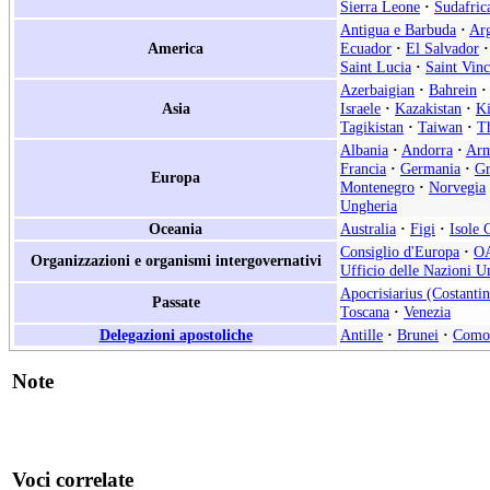
Sierra Leone
·
Sudafric
Antigua e Barbuda
·
Arg
America
Ecuador
·
El Salvador
·
Saint Lucia
·
Saint Vin
Azerbaigian
·
Bahrein
·
Asia
Israele
·
Kazakistan
·
Ki
Tagikistan
·
Taiwan
·
Th
Albania
·
Andorra
·
Arm
Francia
·
Germania
·
Gr
Europa
Montenegro
·
Norvegia
Ungheria
Oceania
Australia
·
Figi
·
Isole 
Consiglio d'Europa
·
O
Organizzazioni e organismi intergovernativi
Ufficio delle Nazioni Un
Apocrisiarius (Costantin
Passate
Toscana
·
Venezia
Delegazioni apostoliche
Antille
·
Brunei
·
Como
Note
Voci correlate