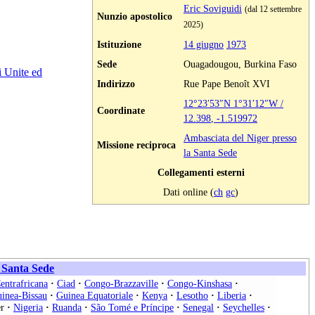
Eric Soviguidi
(dal 12 settembre
Nunzio apostolico
2025)
Istituzione
14 giugno
1973
Sede
Ouagadougou, Burkina Faso
i Unite ed
Indirizzo
Rue Pape Benoît XVI
12°23′53″N
1°31′12″W
/
Coordinate
12.398
,
-1.519972
Ambasciata del Niger presso
Missione reciproca
la Santa Sede
Collegamenti esterni
Dati online (
ch
gc
)
a Santa Sede
entrafricana
·
Ciad
·
Congo-Brazzaville
·
Congo-Kinshasa
·
inea-Bissau
·
Guinea Equatoriale
·
Kenya
·
Lesotho
·
Liberia
·
r
·
Nigeria
·
Ruanda
·
São Tomé e Príncipe
·
Senegal
·
Seychelles
·