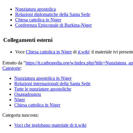
Nunziatura apostolica
Relazioni diplomatiche della Santa Sede
Chiesa cattolica in Niger
Conferenza Episcopale di Burkina-Niger
Collegamenti esterni
Voce
Chiesa cattolica in Niger
di
it.wiki
: il materiale ivi presen
Estratto da "
https://it.cathopedia.org/w/index.php?title=Nunziatura
Categorie
:
Nunziatura apostolica in Niger
Relazioni internazionali della Santa Sede
Tutte le nunziature apostoliche
Ouagadougou
Niger
Chiesa cattolica in Niger
Categoria nascosta:
Voci che inglobano materiale di it.wiki