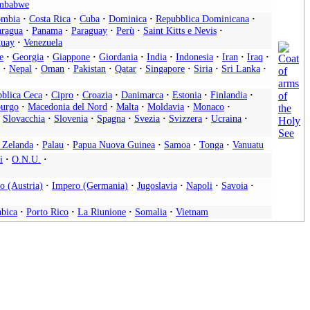
mbabwe
ombia
·
Costa Rica
·
Cuba
·
Dominica
·
Repubblica Dominicana
·
aragua
·
Panama
·
Paraguay
·
Perù
·
Saint Kitts e Nevis
·
uay
·
Venezuela
e
·
Georgia
·
Giappone
·
Giordania
·
India
·
Indonesia
·
Iran
·
Iraq
·
·
Nepal
·
Oman
·
Pakistan
·
Qatar
·
Singapore
·
Siria
·
Sri Lanka
·
blica Ceca
·
Cipro
·
Croazia
·
Danimarca
·
Estonia
·
Finlandia
·
urgo
·
Macedonia del Nord
·
Malta
·
Moldavia
·
Monaco
·
Slovacchia
·
Slovenia
·
Spagna
·
Svezia
·
Svizzera
·
Ucraina
·
 Zelanda
·
Palau
·
Papua Nuova Guinea
·
Samoa
·
Tonga
·
Vanuatu
i
·
O.N.U.
·
o (Austria)
·
Impero (Germania)
·
Jugoslavia
·
Napoli
·
Savoia
·
abica
·
Porto Rico
·
La Riunione
·
Somalia
·
Vietnam