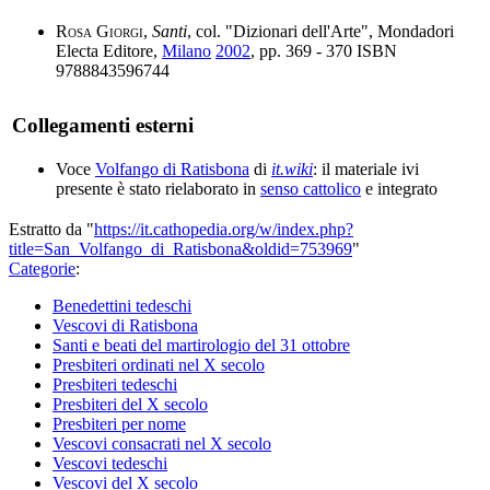
Rosa Giorgi
,
Santi
, col. "Dizionari dell'Arte", Mondadori
Electa Editore,
Milano
2002
, pp. 369 - 370 ISBN
9788843596744
Collegamenti esterni
Voce
Volfango di Ratisbona
di
it.wiki
: il materiale ivi
presente è stato rielaborato in
senso cattolico
e integrato
Estratto da "
https://it.cathopedia.org/w/index.php?
title=San_Volfango_di_Ratisbona&oldid=753969
"
Categorie
:
Benedettini tedeschi
Vescovi di Ratisbona
Santi e beati del martirologio del 31 ottobre
Presbiteri ordinati nel X secolo
Presbiteri tedeschi
Presbiteri del X secolo
Presbiteri per nome
Vescovi consacrati nel X secolo
Vescovi tedeschi
Vescovi del X secolo