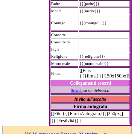
Padre
{{{padre}}}
Madre
{{{madre}}}
Coniuge
{{{coniuge 1}}}
Consorte
Consorte di
Figli
Religione
{{{religione}}}
Motto reale
{{{motto reale}}}
[[File:
Firma
{{{firma}}}|150x150px]]
Collegamenti esterni
Scheda
su
santiebeati.it
Invito all'ascolto
Firma autografa
[[File:{{{FirmaAutografa}}}|250px]]
{{{Festività}}}