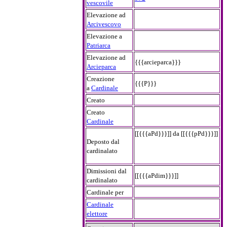
vescovile
Elevazione ad
Arcivescovo
Elevazione a
Patriarca
Elevazione ad
{{{arcieparca}}}
Arcieparca
Creazione
{{{P}}}
a
Cardinale
Creato
Creato
Cardinale
[[{{{aPd}}}]] da [[{{{pPd}}}]]
Deposto dal
cardinalato
Dimissioni dal
[[{{{aPdim}}}]]
cardinalato
Cardinale per
Cardinale
elettore