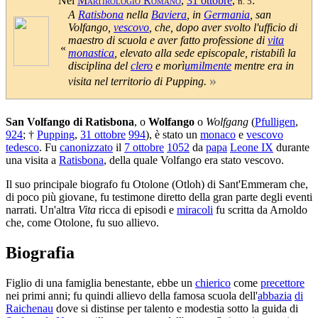
Nel
Martirologio Romano
,
31 ottobre
,
:
n. 5
A
Ratisbona
nella
Baviera
, in
Germania
, san
Volfango,
vescovo
, che, dopo aver svolto l'ufficio di
maestro di scuola e aver fatto professione di
vita
«
monastica
, elevato alla sede episcopale, ristabilì la
disciplina del
clero
e morì
umilmente
mentre era in
»
visita nel territorio di Pupping.
San Volfango di Ratisbona
, o
Wolfango
o
Wolfgang
(
Pfulligen
,
924
; †
Pupping
,
31 ottobre
994
), è stato un
monaco
e
vescovo
tedesco
. Fu
canonizzato
il
7 ottobre
1052
da
papa
Leone IX
durante
una visita a
Ratisbona
, della quale Volfango era stato vescovo.
Il suo principale biografo fu Otolone (Otloh) di Sant'Emmeram che,
di poco più giovane, fu testimone diretto della gran parte degli eventi
narrati. Un'altra
Vita
ricca di episodi e
miracoli
fu scritta da Arnoldo
che, come Otolone, fu suo allievo.
Biografia
Figlio di una famiglia benestante, ebbe un
chierico
come
precettore
nei primi anni; fu quindi allievo della famosa scuola dell'
abbazia
di
Raichenau
dove si distinse per talento e modestia sotto la guida di