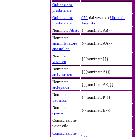
Ordinazione
presbiterale
Ordinazione
970
dal vescovo
Ulrico di
presbiterale
Augusta
Nominato
Abate
{{{nominatoAB}}}
Nominato
amministratore
{{{nominatoAA}}}
apostolico
Nominato
{{{nominato}}}
vescovo
Nominato
{{{nominatoA}}}
arcivescovo
Nominato
{{{nominatoAE}}}
arcieparca
Nominato
{{{nominatoP}}}
patriarca
Nominato
{{{nominatoE}}}
eparca
Consacrazione
vescovile
Consacrazione
972