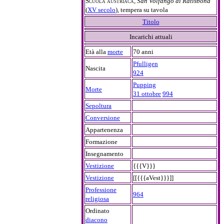
Scuola austriaca
,
San Volfango di Ratisbona
(
XV secolo
), tempera su tavola
Titolo
Incarichi attuali
Età alla
morte
70 anni
Pfulligen
Nascita
924
Pupping
Morte
31 ottobre
994
Sepoltura
Conversione
Appartenenza
Formazione
Insegnamento
Vestizione
{{{V}}}
Vestizione
[[{{{aVest}}}]]
Professione
964
religiosa
Ordinato
diacono