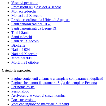
Vescovi per nome
Professioni religiose del X secolo
Monaci tedeschi
Monaci del X secolo
Presbiteri ordinati da Ulrico di Augusta
Santi canonizzati nel 1052
Santi canonizzati da Leone IX
Tutti i Santi
Santi tedeschi
Santi del X secolo
Biografie
Nati nel 924
Nati nel X secolo
Morti nel 994
Morti il 31 ottobre
Categorie nascoste:
Pagine contenenti chiamate a template con parametri duplicati
Pagine che hanno il parametro Sigla del template Persona
Per nome esiste
PersonaBot
Arcivescovi e vescovi senza nomina
Box successione
Voci che inglobano materiale di it.wiki