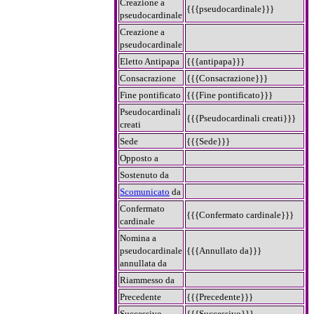
Creazione a
{{{pseudocardinale}}}
pseudocardinale
Creazione a
pseudocardinale
Eletto Antipapa
{{{antipapa}}}
Consacrazione
{{{Consacrazione}}}
Fine pontificato
{{{Fine pontificato}}}
Pseudocardinali
{{{Pseudocardinali creati}}}
creati
Sede
{{{Sede}}}
Opposto a
Sostenuto da
Scomunicato
da
Confermato
{{{Confermato cardinale}}}
cardinale
Nomina a
pseudocardinale
{{{Annullato da}}}
annullata da
Riammesso da
Precedente
{{{Precedente}}}
Successivo
{{{Successivo}}}