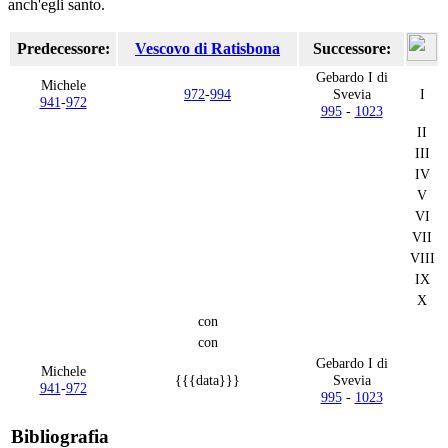
anch'egli santo.
Predecessore:
Vescovo di Ratisbona
Successore:
Gebardo I di
Michele
972
-
994
Svevia
I
941
-
972
995
-
1023
II
III
IV
V
VI
VII
VIII
IX
X
con
con
Gebardo I di
Michele
{{{data}}}
Svevia
941
-
972
995
-
1023
Bibliografia