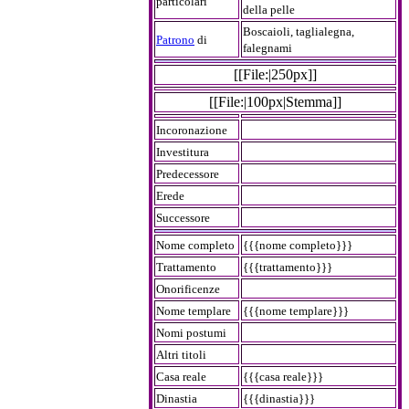
particolari
della pelle
Boscaioli, taglialegna,
Patrono
di
falegnami
[[File:|250px]]
[[File:|100px|Stemma]]
Incoronazione
Investitura
Predecessore
Erede
Successore
Nome completo
{{{nome completo}}}
Trattamento
{{{trattamento}}}
Onorificenze
Nome templare
{{{nome templare}}}
Nomi postumi
Altri titoli
Casa reale
{{{casa reale}}}
Dinastia
{{{dinastia}}}