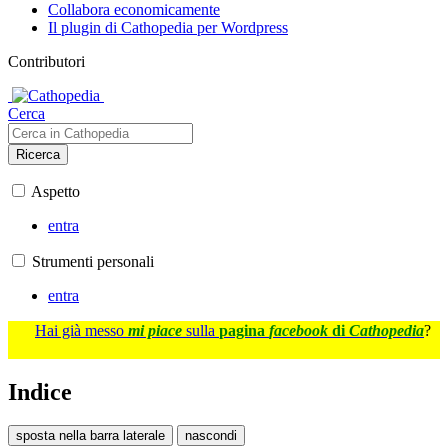
Collabora economicamente
Il plugin di Cathopedia per Wordpress
Contributori
Cerca
Ricerca
Aspetto
entra
Strumenti personali
entra
Hai già messo
mi piace
sulla
pagina
facebook
di
Cathopedia
?
Indice
sposta nella barra laterale
nascondi