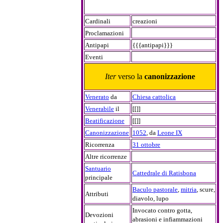
Cardinali
creazioni
Proclamazioni
Antipapi
{{{antipapi}}}
Eventi
Iter
verso la
canonizzazione
Venerato
da
Chiesa cattolica
Venerabile
il
[[]]
Beatificazione
[[]]
Canonizzazione
1052
, da
Leone IX
Ricorrenza
31 ottobre
Altre ricorrenze
Santuario
Cattedrale di Ratisbona
principale
Baculo pastorale
,
mitria
, scure,
Attributi
diavolo, lupo
Invocato contro gotta,
Devozioni
abrasioni e infiammazioni