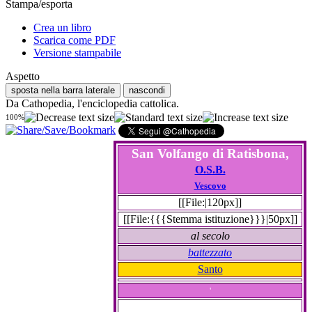
Stampa/esporta
Crea un libro
Scarica come PDF
Versione stampabile
Aspetto
sposta nella barra laterale
nascondi
Da Cathopedia, l'enciclopedia cattolica.
100%
San Volfango di Ratisbona,
O.S.B.
Vescovo
[[File:|120px]]
[[File:{{{Stemma istituzione}}}|50px]]
al secolo
battezzato
Santo
'