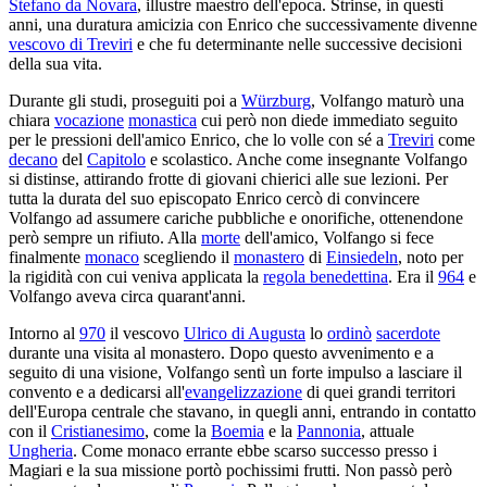
Stefano da Novara
, illustre maestro dell'epoca. Strinse, in questi
anni, una duratura amicizia con Enrico che successivamente divenne
vescovo di Treviri
e che fu determinante nelle successive decisioni
della sua vita.
Durante gli studi, proseguiti poi a
Würzburg
, Volfango maturò una
chiara
vocazione
monastica
cui però non diede immediato seguito
per le pressioni dell'amico Enrico, che lo volle con sé a
Treviri
come
decano
del
Capitolo
e scolastico. Anche come insegnante Volfango
si distinse, attirando frotte di giovani chierici alle sue lezioni. Per
tutta la durata del suo episcopato Enrico cercò di convincere
Volfango ad assumere cariche pubbliche e onorifiche, ottenendone
però sempre un rifiuto. Alla
morte
dell'amico, Volfango si fece
finalmente
monaco
scegliendo il
monastero
di
Einsiedeln
, noto per
la rigidità con cui veniva applicata la
regola benedettina
. Era il
964
e
Volfango aveva circa quarant'anni.
Intorno al
970
il vescovo
Ulrico di Augusta
lo
ordinò
sacerdote
durante una visita al monastero. Dopo questo avvenimento e a
seguito di una visione, Volfango sentì un forte impulso a lasciare il
convento e a dedicarsi all'
evangelizzazione
di quei grandi territori
dell'Europa centrale che stavano, in quegli anni, entrando in contatto
con il
Cristianesimo
, come la
Boemia
e la
Pannonia
, attuale
Ungheria
. Come monaco errante ebbe scarso successo presso i
Magiari e la sua missione portò pochissimi frutti. Non passò però