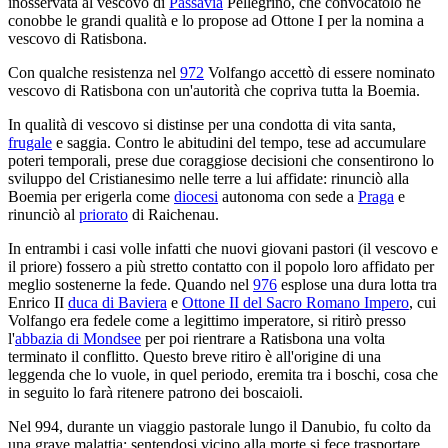
inosservata al vescovo di
Passavia
Pellegrino, che convocatolo ne
conobbe le grandi qualità e lo propose ad Ottone I per la nomina a
vescovo di Ratisbona.
Con qualche resistenza nel
972
Volfango accettò di essere nominato
vescovo di Ratisbona con un'autorità che copriva tutta la Boemia.
In qualità di vescovo si distinse per una condotta di vita santa,
frugale
e saggia. Contro le abitudini del tempo, tese ad accumulare
poteri temporali, prese due coraggiose decisioni che consentirono lo
sviluppo del Cristianesimo nelle terre a lui affidate: rinunciò alla
Boemia per erigerla come
diocesi
autonoma con sede a
Praga
e
rinunciò al
priorato
di Raichenau.
In entrambi i casi volle infatti che nuovi giovani pastori (il vescovo e
il priore) fossero a più stretto contatto con il popolo loro affidato per
meglio sostenerne la fede. Quando nel
976
esplose una dura lotta tra
Enrico II
duca di Baviera
e
Ottone II del Sacro Romano Impero
, cui
Volfango era fedele come a legittimo imperatore, si ritirò presso
l'
abbazia di Mondsee
per poi rientrare a Ratisbona una volta
terminato il conflitto. Questo breve ritiro è all'origine di una
leggenda che lo vuole, in quel periodo, eremita tra i boschi, cosa che
in seguito lo farà ritenere patrono dei boscaioli.
Nel 994, durante un viaggio pastorale lungo il Danubio, fu colto da
una grave malattia; sentendosi vicino alla morte si fece trasportare