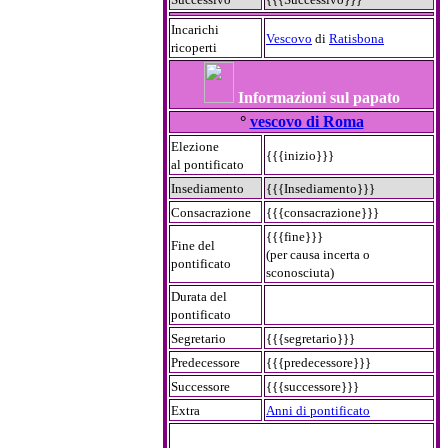
Incarichi
Vescovo
di
Ratisbona
ricoperti
Informazioni sul papato
°
vescovo di Roma
Elezione
{{{inizio}}}
al pontificato
Insediamento
{{{Insediamento}}}
Consacrazione
{{{consacrazione}}}
{{{fine}}}
Fine del
(per causa incerta o
pontificato
sconosciuta)
Durata del
pontificato
Segretario
{{{segretario}}}
Predecessore
{{{predecessore}}}
Successore
{{{successore}}}
Extra
Anni di pontificato