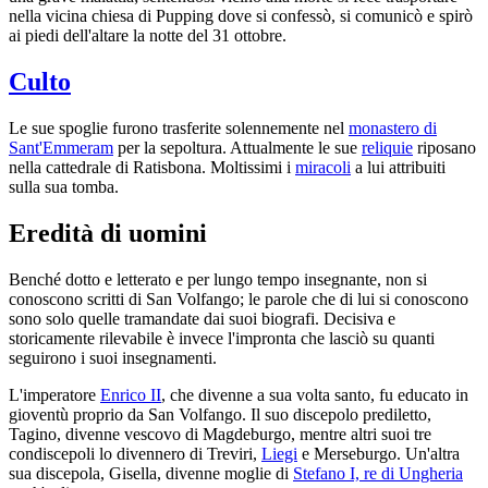
nella vicina chiesa di Pupping dove si confessò, si comunicò e spirò
ai piedi dell'altare la notte del 31 ottobre.
Culto
Le sue spoglie furono trasferite solennemente nel
monastero di
Sant'Emmeram
per la sepoltura. Attualmente le sue
reliquie
riposano
nella cattedrale di Ratisbona. Moltissimi i
miracoli
a lui attribuiti
sulla sua tomba.
Eredità di uomini
Benché dotto e letterato e per lungo tempo insegnante, non si
conoscono scritti di San Volfango; le parole che di lui si conoscono
sono solo quelle tramandate dai suoi biografi. Decisiva e
storicamente rilevabile è invece l'impronta che lasciò su quanti
seguirono i suoi insegnamenti.
L'imperatore
Enrico II
, che divenne a sua volta santo, fu educato in
gioventù proprio da San Volfango. Il suo discepolo prediletto,
Tagino, divenne vescovo di Magdeburgo, mentre altri suoi tre
condiscepoli lo divennero di Treviri,
Liegi
e Merseburgo. Un'altra
sua discepola, Gisella, divenne moglie di
Stefano I, re di Ungheria