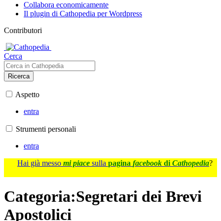
Collabora economicamente
Il plugin di Cathopedia per Wordpress
Contributori
Cerca
Ricerca
Aspetto
entra
Strumenti personali
entra
Hai già messo
mi piace
sulla
pagina
facebook
di
Cathopedia
?
Categoria
:
Segretari dei Brevi
Apostolici