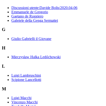
Discussioni utente:Davide Bolis/2020.04-06
Emmanuele de Gregorio
Gaetano de Ruggiero
Gabriele della Genga Sermattei
G
Giulio Gabrielli il Giovane
H
Mieczyslaw Halka Ledóchowski
L
Luigi Lambruschini
Scipione Lancellotti
M
Luigi Macchi
Vincenzo Macchi