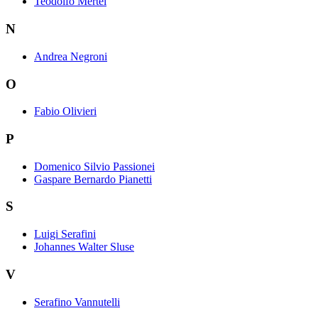
Teodolfo Mertel
N
Andrea Negroni
O
Fabio Olivieri
P
Domenico Silvio Passionei
Gaspare Bernardo Pianetti
S
Luigi Serafini
Johannes Walter Sluse
V
Serafino Vannutelli