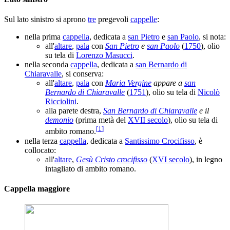
Sul lato sinistro si aprono
tre
pregevoli
cappelle
:
nella prima
cappella
, dedicata a
san Pietro
e
san Paolo
, si nota:
all'
altare
,
pala
con
San Pietro
e
san Paolo
(
1750
), olio
su tela di
Lorenzo Masucci
.
nella seconda
cappella
, dedicata a
san Bernardo di
Chiaravalle
, si conserva:
all'
altare
,
pala
con
Maria Vergine
appare a
san
Bernardo di Chiaravalle
(
1751
), olio su tela di
Nicolò
Ricciolini
.
alla parete destra,
San Bernardo di Chiaravalle
e il
demonio
(prima metà del
XVII secolo
), olio su tela di
[
1
]
ambito romano.
nella terza
cappella
, dedicata a
Santissimo Crocifisso
, è
collocato:
all'
altare
,
Gesù Cristo
crocifisso
(
XVI secolo
), in legno
intagliato di ambito romano.
Cappella maggiore