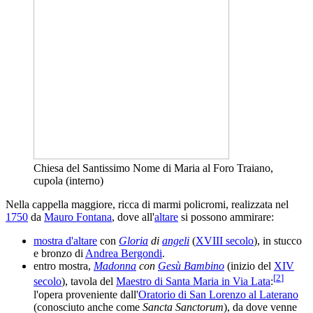
Chiesa del Santissimo Nome di Maria al Foro Traiano,
cupola (interno)
Nella cappella maggiore, ricca di marmi policromi, realizzata nel
1750
da
Mauro Fontana
, dove all'
altare
si possono ammirare:
mostra d'altare
con
Gloria
di
angeli
(
XVIII secolo
), in stucco
e bronzo di
Andrea Bergondi
.
entro mostra,
Madonna
con
Gesù Bambino
(inizio del
XIV
[
2
]
secolo
), tavola del
Maestro di Santa Maria in Via Lata
:
l'opera proveniente dall'
Oratorio di San Lorenzo al Laterano
(conosciuto anche come
Sancta Sanctorum
), da dove venne