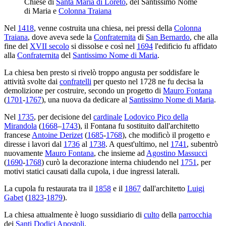
Chiese di
Santa Maria di Loreto
, del Santissimo Nome
di Maria e
Colonna Traiana
Nel
1418
, venne costruita una chiesa, nei pressi della
Colonna
Traiana
, dove aveva sede la
Confraternita
di
San Bernardo
, che alla
fine del
XVII secolo
si dissolse e così nel
1694
l'edificio fu affidato
alla
Confraternita
del
Santissimo Nome di Maria
.
La chiesa ben presto si rivelò troppo angusta per soddisfare le
attività svolte dai
confratelli
per questo nel 1728 ne fu decisa la
demolizione per costruire, secondo un progetto di
Mauro Fontana
(
1701
-
1767
), una nuova da dedicare al
Santissimo Nome di Maria
.
Nel
1735
, per decisione del
cardinale
Lodovico Pico della
Mirandola
(
1668
–
1743
), il Fontana fu sostituito dall'architetto
francese
Antoine Derizet
(
1685
-
1768
), che modificò il progetto e
diresse i lavori dal
1736
al
1738
. A quest'ultimo, nel
1741
, subentrò
nuovamente
Mauro Fontana
, che insieme ad
Agostino Massucci
(
1690
-
1768
) curò la decorazione interna chiudendo nel
1751
, per
motivi statici causati dalla cupola, i due ingressi laterali.
La cupola fu restaurata tra il
1858
e il
1867
dall'architetto
Luigi
Gabet
(
1823
-
1879
).
La chiesa attualmente è luogo sussidiario di
culto
della
parrocchia
dei
Santi Dodici Apostoli
.