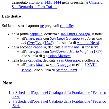
trasportato intorno al
1431
-
1444
nella preesistente
Chiesa di
San Bernardo al Foro Traiano
.
Lato destro
Sul lato destro si aprono
tre
pregevoli
cappelle
:
nella prima
cappella
, dedicata a
san Luigi Gonzaga
, si nota:
all'
altare
,
pala
con
San Luigi Gonzaga
in adorazione
del
Crocifisso
(
1748
), olio su tela di
Antonio Nessi
.
nella seconda
cappella
, dedicata a
sant'Anna
, si conserva:
all'
altare
,
pala
con
Sant'Anna
e
Maria Vergine
(
1757
),
olio su tela di
Agostino Masucci
.
nella terza
cappella
, dedicata a
san Giuseppe
, è collocata:
all'
altare
,
Morte
di
san Giuseppe
(metà del
XVIII
[
3
]
secolo
), olio su tela di
Stefano Pozzi
.
Note
↑
Scheda dell'opera nel Catalogo della Fondazione "Federico
Zeri"
↑
Scheda dell'opera nel Catalogo della Fondazione "Federico
Zeri"