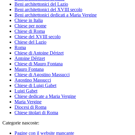
Beni architettonici del Lazio
Beni architettonici del XVIII secolo
Beni architettonici dedicati a Maria Vergine
Chiese in Italia
Chiese per nome
Chiese di Roma
Chiese del XVIII secolo
Chiese del Lazio
Roma
Chiese di Antoine Dérizet
Antoine Dérizet
Chiese di Mauro Fontana
Mauro Fontana
Chiese di Agostino Massucci
Agostino Massucci
Chiese di Luigi Gabet
Luigi Gabet
Chiese dedicate a Maria Vergine
Maria Vergine
Diocesi di Roma
Chiese titolari di Roma
Categorie nascoste:
Pagine con il website mancante