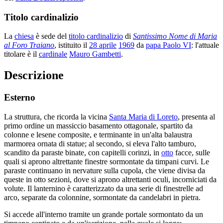
Titolo cardinalizio
La
chiesa
è sede del
titolo cardinalizio
di
Santissimo Nome di Maria
al Foro Traiano
, istituito il
28 aprile
1969
da
papa Paolo VI
: l'attuale
titolare è il
cardinale
Mauro Gambetti
.
Descrizione
Esterno
La struttura, che ricorda la vicina
Santa Maria di Loreto
, presenta al
primo ordine un massiccio basamento ottagonale, spartito da
colonne e lesene composite, e terminante in un'alta balaustra
marmorea ornata di statue; al secondo, si eleva l'alto tamburo,
scandito da paraste binate, con capitelli corinzi, in
otto
facce, sulle
quali si aprono altrettante finestre sormontate da timpani curvi. Le
paraste continuano in nervature sulla cupola, che viene divisa da
queste in otto sezioni, dove si aprono altrettanti oculi, incorniciati da
volute. Il lanternino è caratterizzato da una serie di finestrelle ad
arco, separate da colonnine, sormontate da candelabri in pietra.
Si accede all'interno tramite un grande portale sormontato da un