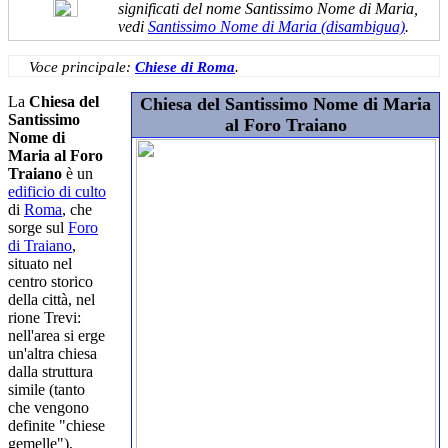
significati del nome Santissimo Nome di Maria,
vedi
Santissimo Nome di Maria (disambigua)
.
Voce principale:
Chiese di Roma
.
La
Chiesa del
Chiesa del Santissimo Nome di Maria
Santissimo
al Foro Traiano
Nome di
Maria al Foro
Traiano
è un
edificio di culto
di
Roma
, che
sorge sul
Foro
di Traiano
,
situato nel
centro storico
della città, nel
rione Trevi:
nell'area si erge
un'altra chiesa
dalla struttura
simile (tanto
che vengono
definite "chiese
gemelle"),