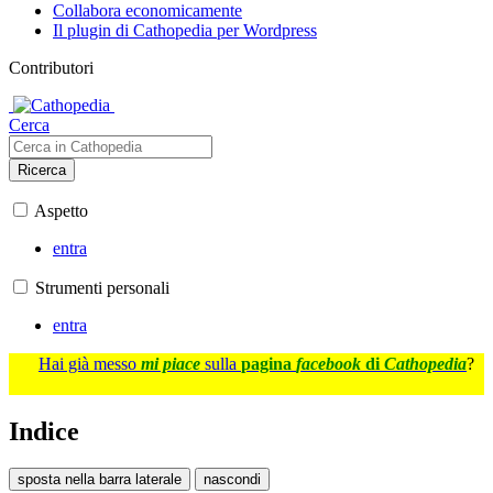
Collabora economicamente
Il plugin di Cathopedia per Wordpress
Contributori
Cerca
Ricerca
Aspetto
entra
Strumenti personali
entra
Hai già messo
mi piace
sulla
pagina
facebook
di
Cathopedia
?
Indice
sposta nella barra laterale
nascondi