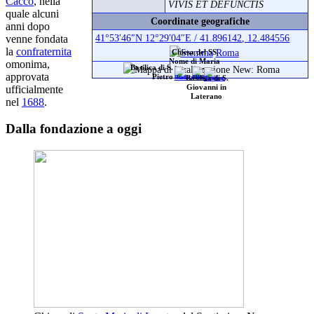
Cacco
, nella
VIVIS ET DEFUNCTIS
quale alcuni
Coordinate geografiche
anni dopo
41°53′46″N
12°29′04″E
/
41.896142
,
12.484556
venne fondata
la
confraternita
Roma
Chiesa del SS.
Nome di Maria
omonima,
Basilica di S.
approvata
Pietro
Basilica di S.
ufficialmente
Giovanni in
Laterano
nel
1688
.
Dalla fondazione a oggi