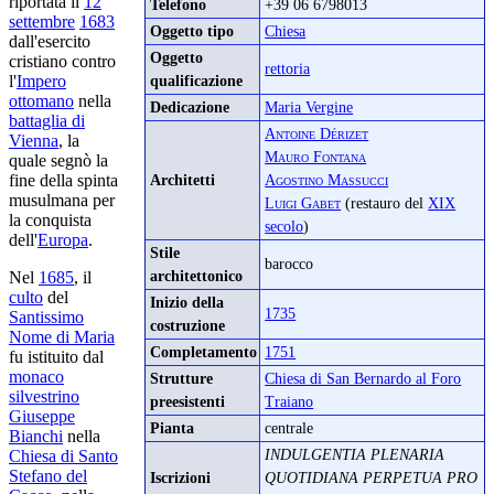
riportata il
12
Telefono
+39 06 6798013
settembre
1683
Oggetto tipo
Chiesa
dall'esercito
Oggetto
cristiano contro
rettoria
l'
Impero
qualificazione
ottomano
nella
Dedicazione
Maria Vergine
battaglia di
Antoine Dérizet
Vienna
, la
Mauro Fontana
quale segnò la
fine della spinta
Architetti
Agostino Massucci
musulmana per
Luigi Gabet
(restauro del
XIX
la conquista
secolo
)
dell'
Europa
.
Stile
barocco
architettonico
Nel
1685
, il
culto
del
Inizio della
1735
Santissimo
costruzione
Nome di Maria
Completamento
1751
fu istituito dal
monaco
Strutture
Chiesa di San Bernardo al Foro
silvestrino
preesistenti
Traiano
Giuseppe
Pianta
centrale
Bianchi
nella
INDULGENTIA PLENARIA
Chiesa di Santo
Stefano del
Iscrizioni
QUOTIDIANA PERPETUA PRO