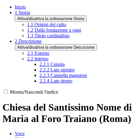
Inizio
1
Storia
Attiva/disattiva la sottosezione Storia
1.1
Origini del culto
1.2
Dalla fondazione a oggi
1.3
Titolo cardinalizio
2
Descrizione
Attiva/disattiva la sottosezione Descrizione
2.1
Esterno
2.2
Interno
2.2.1
Cupola
2.2.2
Lato sinistro
2.2.3
Cappella maggiore
2.2.4
Lato destro
Mostra/Nascondi l'indice
Chiesa del Santissimo Nome di
Maria al Foro Traiano (Roma)
Voce