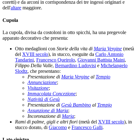
coretti) e da arconi in corrispondenza dei tre ingessi originari e
dell'
altare
maggiore.
Cupola
La cupola, divisa da costoloni in otto spicchi, ha una pregevole
apparato decorativo che presenta:
Otto medaglioni con
Storie della vita di
Maria Vergine
(metà
del
XVIII secolo
), in stucco, eseguite da
Carlo Antonio
Tandarini
,
Francesco Queirolo
,
Giovanni Battista Maini
,
Filippo Della Valle
,
Bernardino Ludovisi
e
Michelangelo
Slodtz
, che presentano:
Presentazione di
Maria Vergine
al
Tempio
Annunciazione
;
Visitazione
;
Immacolata Concezione
;
Natività di Gesù
Presentazione di
Gesù Bambino
al
Tempio
Assunzione di Maria
;
Incoronazione di
Maria
;
Rami di palme, gigli e altri fiori
(metà del
XVIII secolo
), in
stucco dorato, di
Giacomo
e
Francesco Galli
.
Lato sinistro