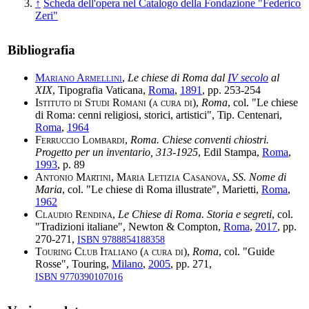
↑
Scheda dell'opera nel Catalogo della Fondazione "Federico
Zeri"
Bibliografia
Mariano Armellini
,
Le chiese di Roma dal
IV secolo
al
XIX
, Tipografia Vaticana,
Roma
,
1891
, pp. 253-254
Istituto di Studi Romani (a cura di)
,
Roma
, col. "Le chiese
di Roma: cenni religiosi, storici, artistici", Tip. Centenari,
Roma
,
1964
Ferruccio Lombardi
,
Roma. Chiese conventi chiostri.
Progetto per un inventario, 313-1925
, Edil Stampa,
Roma
,
1993
, p. 89
Antonio Martini, Maria Letizia Casanova
,
SS. Nome di
Maria
, col. "Le chiese di Roma illustrate", Marietti,
Roma
,
1962
Claudio Rendina
,
Le Chiese di Roma. Storia e segreti
, col.
"Tradizioni italiane", Newton & Compton,
Roma
,
2017
, pp.
270-271,
ISBN 9788854188358
Touring Club Italiano (a cura di)
,
Roma
, col. "Guide
Rosse", Touring,
Milano
,
2005
, pp. 271,
ISBN 9770390107016