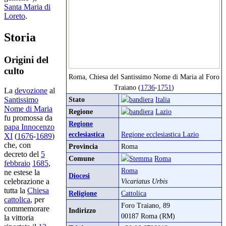
Santa Maria di
Loreto
.
Storia
Origini del
culto
Roma, Chiesa del Santissimo Nome di Maria al Foro
Traiano (
1736
-
1751
)
La
devozione
al
Santissimo
Stato
Italia
Nome di Maria
Regione
Lazio
fu promossa da
Regione
papa Innocenzo
ecclesiastica
Regione ecclesiastica Lazio
XI
(
1676
-
1689
)
che, con
Provincia
Roma
decreto del
5
Comune
Roma
febbraio
1685
,
Roma
ne estese la
Diocesi
celebrazione a
Vicariatus Urbis
tutta la
Chiesa
Religione
Cattolica
cattolica
, per
Foro Traiano, 89
commemorare
Indirizzo
00187 Roma (RM)
la vittoria