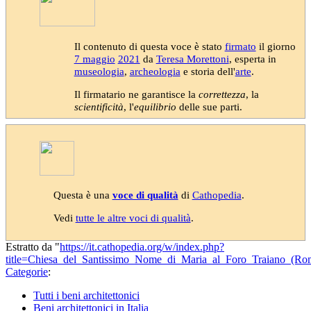
Il contenuto di questa voce è stato
firmato
il giorno
7 maggio
2021
da
Teresa Morettoni
, esperta in
museologia
,
archeologia
e storia dell'
arte
.
Il firmatario ne garantisce la
correttezza
, la
scientificità
, l'
equilibrio
delle sue parti.
Questa è una
voce di qualità
di
Cathopedia
.
Vedi
tutte le altre voci di qualità
.
Estratto da "
https://it.cathopedia.org/w/index.php?
title=Chiesa_del_Santissimo_Nome_di_Maria_al_Foro_Traiano_(R
Categorie
:
Tutti i beni architettonici
Beni architettonici in Italia