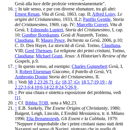
Gesù alla luce delle profezie veterotestamentarie".
↑
In tale senso, e pur con diverse sfumature, tra gli altri:
Ernest Renan
,
Vita di Gesù
, 1863, cap. II;
Alfred Loisy
,
Le
origini del Cristianesimo
, 1933, II,2;
Panfilo Gentile
,
Storia
del Cristianesimo
, 1969, cap. IV;
Marcello Craveri
,
Vita di
Gesù
, I;
Edmondo Lupieri
,
Storia del Cristianesimo
, I, cap.
10;
Gunther Bornkamm
,
Gesù di Nazareth
, Torino,
Claudiana
, II;
Mauro Pesce
,
Inchiesta su Gesù
, 2006, p.10;
C. D. Den Hayer,
La storicità di Gesù
. Torino,
Claudiana
,
VIII;
Gerd Theissen
,
La religione dei primi cristiani
, Torino,
Claudiana
;
Michael Grant
,
Jesus: A Historian's Review of the
Gospels
, p.9.
↑
In questo senso, ad esempio:
Charles Guignebert
Gesù
, I,
3;
Robert Eisenman
Giacomo, il fratello di Gesù
, VI;
Ambrogio Donini
Storia del Cristianesimo
, II.
↑
Vedi
Mt
2,23;26,71
;
Lc
18,37
;
Gv
18,5.7;19,19
;
At
2,22;3,6;4,10;6,14;22,8;24,5;26,9
.
↑
Per una chiara e sintetica esposizione del problema, vedi
[1]
.
↑
Cf.
Bibbia TOB
, nota a Mt2,23.
↑
E.B. Szekely,
The Essene Origins of Christianity
, 1980;
Baigent, Leigh, Lincoln,
L'Eredità Messianica
, tr. it. Milano
1996;
Elia Benamozegh
,
Gli Esseni e la Cabbala
, 1979:
"Neppure è improbabile che i primi cristiani siano stati detti
Nazareni nel senso di Nazirei, piuttosto che in quello di