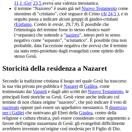
11,1
;
Ger
23,5
aveva una valenza messianica.
il termine "Nazoreo" è usato già nel
Nuovo Testamento
come
sinonimo di "cristiano", cioè seguace di Cristo (
At
24,5
), e in
seguito passa a indicare alcuni gruppi di giudeo-cristiani
(
Epifanio
,
Contro le eresie
, 29,7,9). È possibile che
l'etimologia del termine fosse lo stesso ebraico
nazir
(=separato) che sottende a "
nazireo
", inteso però in senso
negativo come "separato", "scismatico". È possibile (ma non
probabile, data l'accezione negativa che aveva) che il termine
sia stato retro-proiettato dagli evangelisti come epiteto dello
stesso Gesù.
Storicità della residenza a Nazaret
Secondo la tradizione cristiana il luogo nel quale Gesù ha trascorso
la sua vita privata pre-pubblica è
Nazaret
di
Galilea
, come
testimoniato dai
Vangeli
e dagli altri scritti del
Nuovo Testamento
, le
principali fonti storiche su Gesù. Gesù viene anche indicato col
termine di non chiara origine "nazoreo", che può indicare il voto di
nazireato
oppure può essere un appellativo messianico. Il
disprezzo
per i Galilei
che nutrivano gli Ebrei della
Giudea
, centro della
religione e cultura ebraica, può essere considerato come argomento a
favore dell'origine nazaretana di Gesù: gli evangelisti difficilmente
avrebbero inventato un'origine così modesta per il Figlio di Dio.