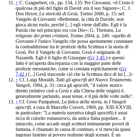
↑
C. Guignebert, cit., pp. 134, 135: Per Giovanni, «il Cristo è
qualcosa di più del figlio di David: era il suo Signore»; C. J.
Den Heyer,
La storicità di Gesù
, Torino 2000, p. 15: nel
Vangelo di Giovanni «Betlemme, la città di Davide, non
gioca alcun ruolo, perché [...] egli viene dall'alto. Egli è la
Parola che nel principio era con Dio»; G. Theissen,
La
religione dei primi cristiani
, Torino 2004, p. 249: «quello di
Giovanni è l'unico Vangelo che possa apertamente constatare
la contraddizione tra le profezie della Scrittura e la storia di
Gesù. Per il Vangelo di Giovanni, Gesù è originario di
Nazareth. Egli è il figlio di Giuseppe (
Gv
1,45
) e questo
fatto è un'aperta discrepanza con la maggior parte delle
profezie messianiche, come si constata esplicitamente (
Gv
7,42
) [...] Gesù trascende ciò che la Scrittura dice di lui [...]»
↑
Cf. Luigi Moraldi,
Tutti gli apocrifi del Nuovo Testamento.
Vangeli
, 1994, p. 31: circa gli apocrifi, "il valore storico
diretto (relativo cioè a Gesù e alla Chiesa delle origini) è,
generalmente parlando, assai tenue, e il più delle volte nullo".
↑
Cf. Geno Pampaloni,
La fatica della storia
, in
I Vangeli
apocrifi
, a cura di Marcello Craveri, 1969, pp. XIII-XXVIII,
in particolare: "La materia narrativa (degli apocrifi) è assai
ricca di colorito romanzesco, da antica fiaba popolare... il
miracolo, come accade negli scrittori intimamente poveri di
fantasia, è chiamato in causa di continuo, e si mescola quasi
ingenuo lustrino al povero realismo degli scenari. È un