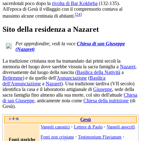
sacerdotali poco dopo la
rivolta di Bar Kokheba
(132-135).
All'epoca di Gesù il villaggio con il comprensorio contava al
[
24
]
massimo alcune centinaia di abitanti.
Sito della residenza a Nazaret
Per approfondire, vedi la voce
Chiesa di san Giuseppe
(Nazaret)
La tradizione cristiana non ha tramandato dai primi secoli la
memoria del luogo dove sarebbe vissuta la sacra famiglia a
Nazaret
,
diversamente dal luogo della nascita (
Basilica della Natività
a
Betlemme
) e da quello dell'
Annunciazione
(
Basilica
dell'Annunciazione
a
Nazaret
). Una tradizione tardiva (VII secolo)
identifica la casa e il laboratorio artigianale di
Giuseppe
, sede della
sacra famiglia fino almeno alla sua morte, col sito dell'attuale
Chiesa
di san Giuseppe
, anticamente nota come
Chiesa della nutrizione
(di
Gesù).
v
d
m
Gesù
•
•
Vangeli canonici
·
Lettere di Paolo
·
Vangeli apocrifi
Fonti non cristiane
·
Testimonium Flavianum
·
Fonti storiche