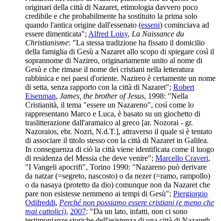
originari della città di Nazaret, etimologia davvero poco
credibile e che probabilmente ha sostituito la prima solo
quando l'antica origine dall'essenato (
esseni
) cominciava ad
essere dimenticata";
Alfred Loisy
,
La Naissance du
Christianisme
: "La stessa tradizione ha fissato il domicilio
della famiglia di Gesù a Nazaret allo scopo di spiegare così il
soprannome di Nazireo, originariamente unito al nome di
Gesù e che rimase il nome dei cristiani nella letteratura
rabbinica e nei paesi d'oriente. Nazireo è certamente un nome
di setta, senza rapporto con la città di Nazaret";
Robert
Eisenman
,
James, the brother of Jesus
, 1998: "Nella
Cristianità, il tema "essere un Nazareno", così come lo
rappresentano Marco e Luca, è basato su un giochetto di
traslitterazione dall'aramaico al greco [ar. Nozorai - gr.
Nazoraios, ebr. Nozri, N.d.T.], attraverso il quale si è tentato
di associare il titolo stesso con la città di Nazaret in Galilea.
In conseguenza di ciò la città viene identificata come il luogo
di residenza del Messia che deve venire";
Marcello Craveri
,
"I Vangeli apocrifi", Torino 1990: "Nazareno può derivare
da natzar (=segreto, nascosto) o da nezer (=ramo, rampollo)
o da nasaya (protetto da dio) comunque non da Nazaret che
pare non esistesse nemmeno ai tempi di Gesù";
Piergiorgio
Odifreddi
,
Perché non possiamo essere cristiani (e meno che
mai cattolici)
,
2007
: "Da un lato, infatti, non ci sono
testimonianze storiche dell'esistenza di una città di Nazareth