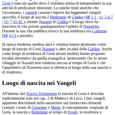
Gesù
è nato sia quello dove è risieduto prima di intraprendere la sua
attività di predicatore itinerante. Le uniche fonti storiche che
l'accennano, i
vangeli
canonici (ripresi dai leggendari vangeli
apocrifi), il luogo di nascita è
Betlemme
di
Giudea
(
Mt
2,1
;
Lc
2,4-7
;
Gv
7,41-42
), mentre
Nazaret
di
Galilea
è il luogo dove ha
trascorso la vita privata guadagnandosi l'epiteto di
Nazareno
.
Durante la sua vita pubblica invece la sua residenza era
Cafarnao
(
Mt
4,13
e
passim
).
In epoca moderna studiosi laici e cristiani hanno ipotizzato come
luogo di nascita di Gesù
Nazaret
o altre località della
Galilea
. Anche
come luogo di residenza di Gesù alcuni studiosi hanno proposto
località alternative da quella evangelica, ipotizzando che lo stesso
villaggio di Nazaret non esistesse ancora al tempo di Gesù e che
l'appellativo di Nazareno non si riferisca al luogo della sua nascita o
di residenza.
Luogo di nascita nei Vangeli
All'interno del
Nuovo Testamento
la nascita di Gesù è descritta
esplicitamente solo nel cap. 2 di Matteo e di Luca. I due vangeli
appaiono discordanti nella narrazione ma forniscono elementi
comuni: i nomi di
Giuseppe
e
Maria
, il concepimento verginale di
Gesù, la nascita a
Betlemme
al tempo di
Erode
, la residenza a