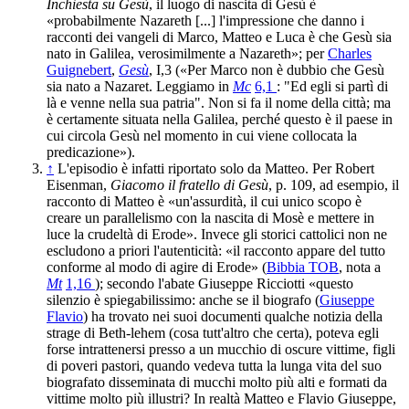
Inchiesta su Gesù
, il luogo di nascita di Gesù è
«probabilmente Nazareth [...] l'impressione che danno i
racconti dei vangeli di Marco, Matteo e Luca è che Gesù sia
nato in Galilea, verosimilmente a Nazareth»; per
Charles
Guignebert
,
Gesù
, I,3 («Per Marco non è dubbio che Gesù
sia nato a Nazaret. Leggiamo in
Mc
6,1
: "Ed egli si partì di
là e venne nella sua patria". Non si fa il nome della città; ma
è certamente situata nella Galilea, perché questo è il paese in
cui circola Gesù nel momento in cui viene collocata la
predicazione»).
↑
L'episodio è infatti riportato solo da Matteo. Per Robert
Eisenman,
Giacomo il fratello di Gesù
, p. 109, ad esempio, il
racconto di Matteo è «un'assurdità, il cui unico scopo è
creare un parallelismo con la nascita di Mosè e mettere in
luce la crudeltà di Erode». Invece gli storici cattolici non ne
escludono a priori l'autenticità: «il racconto appare del tutto
conforme al modo di agire di Erode» (
Bibbia TOB
, nota a
Mt
1,16
); secondo l'abate Giuseppe Ricciotti «questo
silenzio è spiegabilissimo: anche se il biografo (
Giuseppe
Flavio
) ha trovato nei suoi documenti qualche notizia della
strage di Beth-lehem (cosa tut­t'altro che certa), poteva egli
forse intrattenersi presso a un mucchio di oscure vittime, figli
di poveri pastori, quando vedeva tutta la lunga vita del suo
biografato disseminata di mucchi molto più alti e formati da
vittime molto più illustri? In realtà Matteo e Flavio Giuseppe,