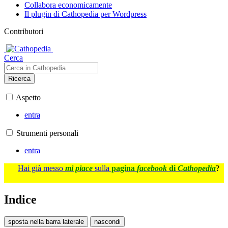
Collabora economicamente
Il plugin di Cathopedia per Wordpress
Contributori
Cerca
Ricerca
Aspetto
entra
Strumenti personali
entra
Hai già messo
mi piace
sulla
pagina
facebook
di
Cathopedia
?
Indice
sposta nella barra laterale
nascondi