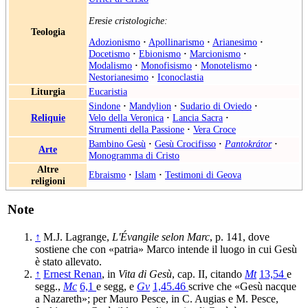
Eresie cristologiche:
Teologia
Adozionismo
·
Apollinarismo
·
Arianesimo
·
Docetismo
·
Ebionismo
·
Marcionismo
·
Modalismo
·
Monofisismo
·
Monotelismo
·
Nestorianesimo
·
Iconoclastia
Liturgia
Eucaristia
Sindone
·
Mandylion
·
Sudario di Oviedo
·
Reliquie
Velo della Veronica
·
Lancia Sacra
·
Strumenti della Passione
·
Vera Croce
Bambino Gesù
·
Gesù Crocifisso
·
Pantokrátor
·
Arte
Monogramma di Cristo
Altre
Ebraismo
·
Islam
·
Testimoni di Geova
religioni
Note
↑
M.J. Lagrange,
L'Évangile selon Marc
, p. 141, dove
sostiene che con «patria» Marco intende il luogo in cui Gesù
è stato allevato.
↑
Ernest Renan
, in
Vita di Gesù
, cap. II, citando
Mt
13,54
e
segg.,
Mc
6,1
e segg, e
Gv
1,45.46
scrive che «Gesù nacque
a Nazareth»; per Mauro Pesce, in C. Augias e M. Pesce,