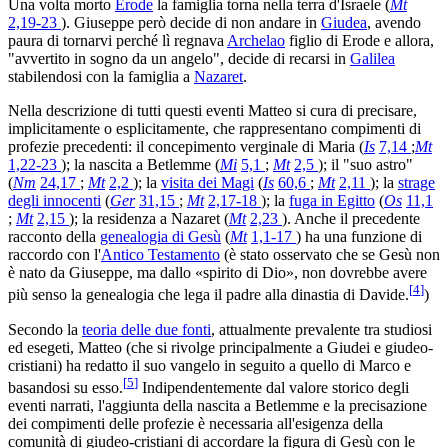
Una volta morto
Erode
la famiglia torna nella terra d'Israele (
Mt
2,19-23
). Giuseppe però decide di non andare in
Giudea
, avendo
paura di tornarvi perché lì regnava
Archelao
figlio di Erode e allora,
"avvertito in sogno da un angelo", decide di recarsi in
Galilea
stabilendosi con la famiglia a
Nazaret
.
Nella descrizione di tutti questi eventi Matteo si cura di precisare,
implicitamente o esplicitamente, che rappresentano compimenti di
profezie precedenti: il concepimento verginale di Maria (
Is
7,14
;
Mt
1,22-23
); la nascita a Betlemme (
Mi
5,1
;
Mt
2,5
); il "suo astro"
(
Nm
24,17
;
Mt
2,2
); la
visita dei Magi
(
Is
60,6
;
Mt
2,11
); la
strage
degli innocenti
(
Ger
31,15
;
Mt
2,17-18
); la
fuga in Egitto
(
Os
11,1
;
Mt
2,15
); la residenza a Nazaret (
Mt
2,23
). Anche il precedente
racconto della
genealogia di Gesù
(
Mt
1,1-17
) ha una funzione di
raccordo con l'
Antico Testamento
(è stato osservato che se Gesù non
è nato da Giuseppe, ma dallo «spirito di Dio», non dovrebbe avere
[
4
]
più senso la genealogia che lega il padre alla dinastia di Davide.
)
Secondo la
teoria delle due fonti
, attualmente prevalente tra studiosi
ed esegeti, Matteo (che si rivolge principalmente a Giudei e giudeo-
cristiani) ha redatto il suo vangelo in seguito a quello di Marco e
[
5
]
basandosi su esso.
Indipendentemente dal valore storico degli
eventi narrati, l'aggiunta della nascita a Betlemme e la precisazione
dei compimenti delle profezie è necessaria all'esigenza della
comunità di giudeo-cristiani di accordare la figura di Gesù con le