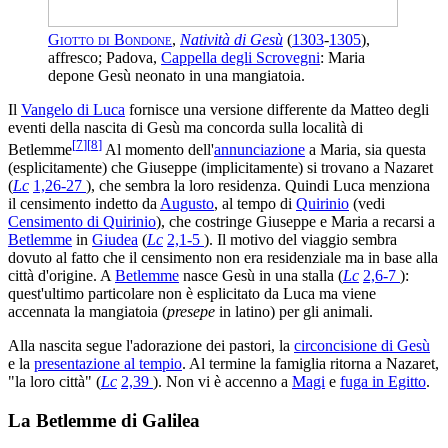
Giotto di Bondone
,
Natività di Gesù
(
1303
-
1305
),
affresco; Padova,
Cappella degli Scrovegni
: Maria
depone Gesù neonato in una mangiatoia.
Il
Vangelo di Luca
fornisce una versione differente da Matteo degli
eventi della nascita di Gesù ma concorda sulla località di
[
7
]
[
8
]
Betlemme
Al momento dell'
annunciazione
a Maria, sia questa
(esplicitamente) che Giuseppe (implicitamente) si trovano a Nazaret
(
Lc
1,26-27
), che sembra la loro residenza. Quindi Luca menziona
il censimento indetto da
Augusto
, al tempo di
Quirinio
(vedi
Censimento di Quirinio
), che costringe Giuseppe e Maria a recarsi a
Betlemme
in
Giudea
(
Lc
2,1-5
). Il motivo del viaggio sembra
dovuto al fatto che il censimento non era residenziale ma in base alla
città d'origine. A
Betlemme
nasce Gesù in una stalla (
Lc
2,6-7
):
quest'ultimo particolare non è esplicitato da Luca ma viene
accennata la mangiatoia (
presepe
in latino) per gli animali.
Alla nascita segue l'adorazione dei pastori, la
circoncisione di Gesù
e la
presentazione al tempio
. Al termine la famiglia ritorna a Nazaret,
"la loro città" (
Lc
2,39
). Non vi è accenno a
Magi
e
fuga in Egitto
.
La Betlemme di Galilea