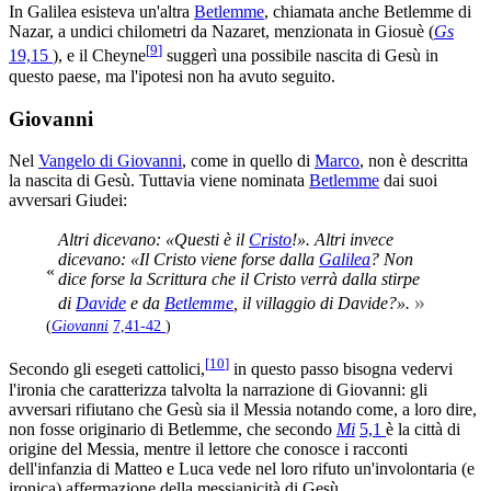
In Galilea esisteva un'altra
Betlemme
, chiamata anche Betlemme di
Nazar, a undici chilometri da Nazaret, menzionata in Giosuè (
Gs
[
9
]
19,15
), e il Cheyne
suggerì una possibile nascita di Gesù in
questo paese, ma l'ipotesi non ha avuto seguito.
Giovanni
Nel
Vangelo di Giovanni
, come in quello di
Marco
, non è descritta
la nascita di Gesù. Tuttavia viene nominata
Betlemme
dai suoi
avversari Giudei:
Altri dicevano: «Questi è il
Cristo
!». Altri invece
dicevano: «Il Cristo viene forse dalla
Galilea
? Non
«
dice forse la Scrittura che il Cristo verrà dalla stirpe
»
di
Davide
e da
Betlemme
, il villaggio di Davide?».
(
Giovanni
7,41-42
)
[
10
]
Secondo gli esegeti cattolici,
in questo passo bisogna vedervi
l'ironia che caratterizza talvolta la narrazione di Giovanni: gli
avversari rifiutano che Gesù sia il Messia notando come, a loro dire,
non fosse originario di Betlemme, che secondo
Mi
5,1
è la città di
origine del Messia, mentre il lettore che conosce i racconti
dell'infanzia di Matteo e Luca vede nel loro rifuto un'involontaria (e
ironica) affermazione della messianicità di Gesù.