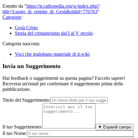
Estratto da "
https://it.cathopedia.org/w/index.php?
title=Luogo_di_origine_di_Gesù&oldid=776763
"
Categorie
:
Gesù Cristo
Storia del cristianesimo dal I al V secolo
Categoria nascosta:
Voci che inglobano materiale di it.wiki
Invia un Suggerimento
Hai feedback o suggerimenti su questa pagina? Faccelo sapere!
Riceverai un'email per confermare il suggerimento prima della
pubblicazione.
Titolo del Suggerimento:
Il tuo Suggerimento:
▼ Espandi campo
Il tuo Nome: