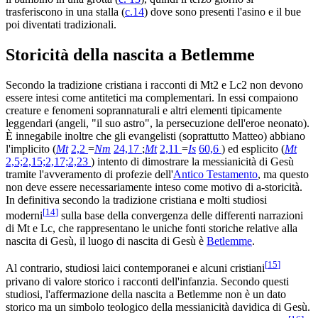
trasferiscono in una stalla (
c.14
) dove sono presenti l'asino e il bue
poi diventati tradizionali.
Storicità della nascita a Betlemme
Secondo la tradizione cristiana i racconti di Mt2 e Lc2 non devono
essere intesi come antitetici ma complementari. In essi compaiono
creature e fenomeni soprannaturali e altri elementi tipicamente
leggendari (angeli, "il suo astro", la persecuzione dell'eroe neonato).
È innegabile inoltre che gli evangelisti (soprattutto Matteo) abbiano
l'implicito (
Mt
2,2
=
Nm
24,17
;
Mt
2,11
=
Is
60,6
) ed esplicito (
Mt
2,5;2,15;2,17;2,23
) intento di dimostrare la messianicità di Gesù
tramite l'avveramento di profezie dell'
Antico Testamento
, ma questo
non deve essere necessariamente inteso come motivo di a-storicità.
In definitiva secondo la tradizione cristiana e molti studiosi
[
14
]
moderni
sulla base della convergenza delle differenti narrazioni
di Mt e Lc, che rappresentano le uniche fonti storiche relative alla
nascita di Gesù, il luogo di nascita di Gesù è
Betlemme
.
[
15
]
Al contrario, studiosi laici contemporanei e alcuni cristiani
privano di valore storico i racconti dell'infanzia. Secondo questi
studiosi, l'affermazione della nascita a Betlemme non è un dato
storico ma un simbolo teologico della messianicità davidica di Gesù.