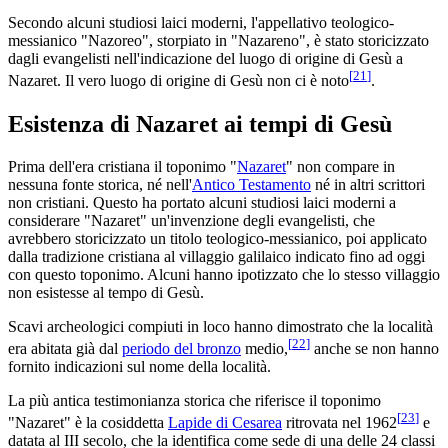
Secondo alcuni studiosi laici moderni, l'appellativo teologico-
messianico "Nazoreo", storpiato in "Nazareno", è stato storicizzato
dagli evangelisti nell'indicazione del luogo di origine di Gesù a
[
21
]
Nazaret. Il vero luogo di origine di Gesù non ci è noto
.
Esistenza di Nazaret ai tempi di Gesù
Prima dell'era cristiana il toponimo "
Nazaret
" non compare in
nessuna fonte storica, né nell'
Antico Testamento
né in altri scrittori
non cristiani. Questo ha portato alcuni studiosi laici moderni a
considerare "Nazaret" un'invenzione degli evangelisti, che
avrebbero storicizzato un titolo teologico-messianico, poi applicato
dalla tradizione cristiana al villaggio galilaico indicato fino ad oggi
con questo toponimo. Alcuni hanno ipotizzato che lo stesso villaggio
non esistesse al tempo di Gesù.
Scavi archeologici compiuti in loco hanno dimostrato che la località
[
22
]
era abitata già dal
periodo del bronzo
medio,
anche se non hanno
fornito indicazioni sul nome della località.
La più antica testimonianza storica che riferisce il toponimo
[
23
]
"Nazaret" è la cosiddetta
Lapide di Cesarea
ritrovata nel 1962
e
datata al III secolo, che la identifica come sede di una delle 24 classi