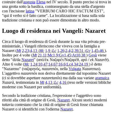
costruire dall'
augusta
Elena
nel IV secolo. Il punto preciso si trova in
una grotta sotto la basilica, contrassegnato da una stella d'argento
con l'incisione
latina
"VERBUM CARO HIC FACTUM EST",
"qui il verbo si è fatto carne". La localizzazione si basa sulla sola
tradizione cristiana e non può essere dimostrata in altro modo.
Luogo di residenza nei Vangeli: Nazaret
Circa il luogo di residenza di Gesù durante la sua vita privata pre-
ministeriale, i Vangeli riferiscono che viveva con la famiglia a
Nazaret (
Mt
2,23;4,13
;
Mc
1,9
;
Lc
1,26;2,4;2,39.51
;
Gv
1,45-46
).
Inoltre per 4 volte (
Mt
21,11;Mc1,9;Gv1,45;At10,38
)
Gesù
viene
detto "di/da
Nazaret
" (από/ὲκ Ναζαρέτ/Ναζαρέθ,
apò / ek Nazarèt
).
Altre 6 volte (
Mc
1,24;10,47;14,67;16,6;Lc4,34;24,19
) è detto
"Nazareno" (ναζαρηνός,
nazarenòs
, nella
Vulgata
Nazarenus
).
L'aggettivo
nazarenòs
non deriva direttamente dal toponimo Nazaret
(ci si dovrebbe aspettare
nazaretanòs
) ma dalla sua variate
aramaica
Nazarà
, testimoniata in
Mt
4,13
;
Lc
4,16
(reso nelle versioni bibliche
moderne con Nazaret per uniformità).
Secondo la tradizione cristiana, l'espressione e l'aggettivo sono
riferiti alla città di origine di Gesù,
Nazaret
. Alcuni storici moderni
tuttavia contestano che la città di origine di Gesù fosse chiamata
Nazaret o si identifichi con l'odierna
Nazaret
.