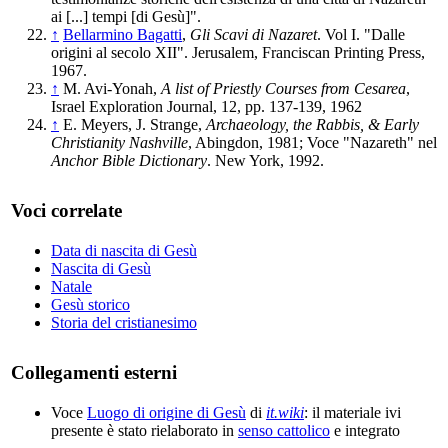
ai [...] tempi [di Gesù]".
↑
Bellarmino Bagatti
,
Gli Scavi di Nazaret
. Vol I. "Dalle
origini al secolo XII". Jerusalem, Franciscan Printing Press,
1967.
↑
M. Avi-Yonah,
A list of Priestly Courses from Cesarea
,
Israel Exploration Journal, 12, pp. 137-139, 1962
↑
E. Meyers, J. Strange,
Archaeology, the Rabbis, & Early
Christianity Nashville
, Abingdon, 1981; Voce "Nazareth" nel
Anchor Bible Dictionary
. New York, 1992.
Voci correlate
Data di nascita di Gesù
Nascita di Gesù
Natale
Gesù storico
Storia del cristianesimo
Collegamenti esterni
Voce
Luogo di origine di Gesù
di
it.wiki
: il materiale ivi
presente è stato rielaborato in
senso cattolico
e integrato