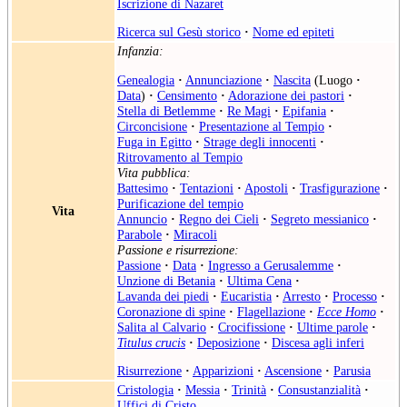
Iscrizione di Nazaret
Ricerca sul Gesù storico
·
Nome ed epiteti
Infanzia:
Genealogia
·
Annunciazione
·
Nascita
(
Luogo
·
Data
)
·
Censimento
·
Adorazione dei pastori
·
Stella di Betlemme
·
Re Magi
·
Epifania
·
Circoncisione
·
Presentazione al Tempio
·
Fuga in Egitto
·
Strage degli innocenti
·
Ritrovamento al Tempio
Vita pubblica:
Battesimo
·
Tentazioni
·
Apostoli
·
Trasfigurazione
·
Purificazione del tempio
Vita
Annuncio
·
Regno dei Cieli
·
Segreto messianico
·
Parabole
·
Miracoli
Passione e risurrezione:
Passione
·
Data
·
Ingresso a Gerusalemme
·
Unzione di Betania
·
Ultima Cena
·
Lavanda dei piedi
·
Eucaristia
·
Arresto
·
Processo
·
Coronazione di spine
·
Flagellazione
·
Ecce Homo
·
Salita al Calvario
·
Crocifissione
·
Ultime parole
·
Titulus crucis
·
Deposizione
·
Discesa agli inferi
Risurrezione
·
Apparizioni
·
Ascensione
·
Parusia
Cristologia
·
Messia
·
Trinità
·
Consustanzialità
·
Uffici di Cristo