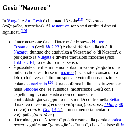
Gesù "Nazoreo"
[
18
]
In
Vangeli
e
Atti
Gesù
è chiamato 13 volte
"Nazoreo"
(ναζωραῖος,
nazoràios
). Al
sostantivo
sono stati attribuiti diversi
[
19
]
significati:
l'interpretazione data all'interno dello stesso
Nuovo
Testamento
(vedi
Mt
2,23
) è che si riferisca alla città di
Nazaret
, dunque che equivalga a 'Nazareno' o 'di Nazaret', e
per questo la
Vulgata
e diverse traduzioni moderne (vedi
Bibbia CEI
) lo rendono in tal senso.
è possibile che il termine non abbia un valore geografico ma
indichi che Gesù fosse un
nazireo
(=separato, consacrato a
Dio), cioè avesse fatto uno speciale voto di consacrazione
[
20
]
chiamato
nazireato
.
Una conferma indiretta si troverebbe
nella
Sindone
che, se autentica, mostrerebbe Gesù con i
capelli lunghi, caratteristica non comune che
contraddistingueva appunto i nazirei. Di contro, nella
Settanta
il nazireo è reso in greco con ναζιραίος (
naziràios
,
1Mac
3,49
) o ναζιρ (
nazir
,
Gdc
13,5
), non col neotestamentario
ναζωραῖος (
nazoràios
).
il termine greco "Nazoreo" può derivare dalla parola
ebraica
netzer
, significante "germoglio" o "ramo", che sulla base di
Is