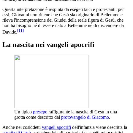
Questa interpretazione è respinta da esegeti laici e protestanti: per
essi, Giovanni non ritiene che Gesù sia originario di Betlemme e
rileva l'incomprensione dei Giudei della reale figura di Gesù, che
non ha bisogno né di essere nato a Betlemme né di discendere da
[
11
]
Davide.
La nascita nei vangeli apocrifi
Un tipico
presepe
raffigurante la nascita di Gesù in una
grotta come descritto dal
protovangelo di Giacomo
.
Anche nei cosiddetti
vangeli apocrifi
dell'infanzia viene descritta la
nascita di Gesù
, arricchendola di particolari e aspetti miracolistici.