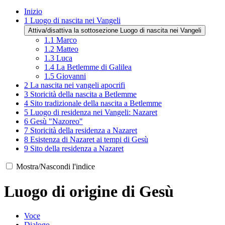
Inizio
1
Luogo di nascita nei Vangeli
Attiva/disattiva la sottosezione Luogo di nascita nei Vangeli
1.1
Marco
1.2
Matteo
1.3
Luca
1.4
La Betlemme di Galilea
1.5
Giovanni
2
La nascita nei vangeli apocrifi
3
Storicità della nascita a Betlemme
4
Sito tradizionale della nascita a Betlemme
5
Luogo di residenza nei Vangeli: Nazaret
6
Gesù "Nazoreo"
7
Storicità della residenza a Nazaret
8
Esistenza di Nazaret ai tempi di Gesù
9
Sito della residenza a Nazaret
Mostra/Nascondi l'indice
Luogo di origine di Gesù
Voce
Dialogo