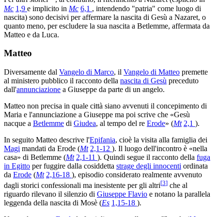
Mc
1,9
e implicito in
Mc
6,1
, intendendo "patria" come luogo di
nascita) sono decisivi per affermare la nascita di Gesù a Nazaret, o
quanto meno, per escludere la sua nascita a Betlemme, affermata da
Matteo e da Luca.
Matteo
Diversamente dal
Vangelo di Marco
, il
Vangelo di Matteo
premette
al ministero pubblico il racconto della
nascita di Gesù
preceduto
dall'
annunciazione
a Giuseppe da parte di un angelo.
Matteo non precisa in quale città siano avvenuti il concepimento di
Maria e l'annunciazione a Giuseppe ma poi scrive che «Gesù
nacque a
Betlemme
di
Giudea
, al tempo del re
Erode
» (
Mt
2,1
).
In seguito Matteo descrive l'
Epifania
, cioè la visita alla famiglia dei
Magi
mandati da Erode (
Mt
2,1-12
). Il luogo dell'incontro è «nella
casa» di Betlemme (
Mt
2,1-11
). Quindi segue il racconto della
fuga
in Egitto
per fuggire dalla cosiddetta
strage degli innocenti
ordinata
da
Erode
(
Mt
2,16-18
), episodio considerato realmente avvenuto
[
3
]
dagli storici confessionali ma inesistente per gli altri
che al
riguardo rilevano il silenzio di
Giuseppe Flavio
e notano la parallela
leggenda della nascita di Mosè (
Es
1,15-18
).