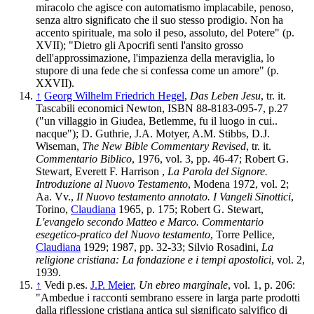
miracolo che agisce con automatismo implacabile, penoso,
senza altro significato che il suo stesso prodigio. Non ha
accento spirituale, ma solo il peso, assoluto, del Potere" (p.
XVII); "Dietro gli Apocrifi senti l'ansito grosso
dell'approssimazione, l'impazienza della meraviglia, lo
stupore di una fede che si confessa come un amore" (p.
XXVII).
↑
Georg Wilhelm Friedrich Hegel
,
Das Leben Jesu
, tr. it.
Tascabili economici Newton, ISBN 88-8183-095-7, p.27
("un villaggio in Giudea, Betlemme, fu il luogo in cui..
nacque"); D. Guthrie, J.A. Motyer, A.M. Stibbs, D.J.
Wiseman,
The New Bible Commentary Revised
, tr. it.
Commentario Biblico
, 1976, vol. 3, pp. 46-47; Robert G.
Stewart, Everett F. Harrison ,
La Parola del Signore.
Introduzione al Nuovo Testamento
, Modena 1972, vol. 2;
Aa. Vv.,
Il Nuovo testamento annotato. I Vangeli Sinottici
,
Torino,
Claudiana
1965, p. 175; Robert G. Stewart,
L'evangelo secondo Matteo e Marco. Commentario
esegetico-pratico del Nuovo testamento
, Torre Pellice,
Claudiana
1929; 1987, pp. 32-33; Silvio Rosadini,
La
religione cristiana: La fondazione e i tempi apostolici
, vol. 2,
1939.
↑
Vedi p.es.
J.P. Meier
,
Un ebreo marginale
, vol. 1, p. 206:
"Ambedue i racconti sembrano essere in larga parte prodotti
dalla riflessione cristiana antica sul significato salvifico di