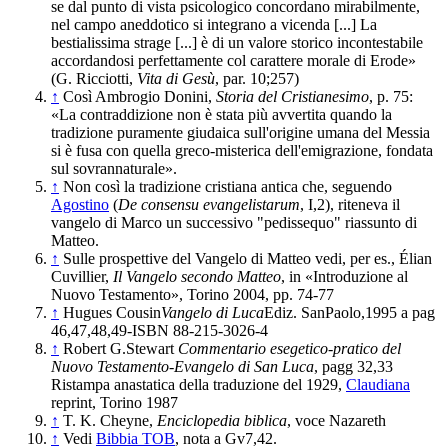
se dal punto di vista psicologico concordano mirabilmente,
nel campo aneddotico si integrano a vicenda [...] La
bestialissima strage [...] è di un valore sto­rico incontestabile
accordandosi perfettamente col carattere morale di Erode»
(G. Ricciotti,
Vita di Gesù
, par. 10;257)
↑
Così Ambrogio Donini,
Storia del Cristianesimo
, p. 75:
«La contraddizione non è stata più avvertita quando la
tradizione puramente giudaica sull'origine umana del Messia
si è fusa con quella greco-misterica dell'emigrazione, fondata
sul sovrannaturale».
↑
Non così la tradizione cristiana antica che, seguendo
Agostino
(
De consensu evangelistarum
, I,2), riteneva il
vangelo di Marco un successivo "pedissequo" riassunto di
Matteo.
↑
Sulle prospettive del Vangelo di Matteo vedi, per es., Élian
Cuvillier,
Il Vangelo secondo Matteo
, in «Introduzione al
Nuovo Testamento», Torino 2004, pp. 74-77
↑
Hugues Cousin
Vangelo di Luca
Ediz. SanPaolo,1995 a pag
46,47,48,49-ISBN 88-215-3026-4
↑
Robert G.Stewart
Commentario esegetico-pratico del
Nuovo Testamento-Evangelo di San Luca
, pagg 32,33
Ristampa anastatica della traduzione del 1929,
Claudiana
reprint, Torino 1987
↑
T. K. Cheyne,
Enciclopedia biblica
, voce Nazareth
↑
Vedi
Bibbia TOB
, nota a Gv7,42.