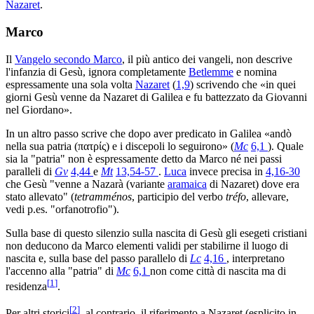
Nazaret
.
Marco
Il
Vangelo secondo Marco
, il più antico dei vangeli, non descrive
l'infanzia di Gesù, ignora completamente
Betlemme
e nomina
espressamente una sola volta
Nazaret
(
1,9
) scrivendo che «in quei
giorni Gesù venne da Nazaret di Galilea e fu battezzato da Giovanni
nel Giordano».
In un altro passo scrive che dopo aver predicato in Galilea «andò
nella sua patria (πατρίς) e i discepoli lo seguirono» (
Mc
6,1
). Quale
sia la "patria" non è espressamente detto da Marco né nei passi
paralleli di
Gv
4,44
e
Mt
13,54-57
.
Luca
invece precisa in
4,16-30
che Gesù "venne a Nazarà (variante
aramaica
di Nazaret) dove era
stato allevato" (
tetramménos
, participio del verbo
tréfo
, allevare,
vedi p.es. "orfanotrofio").
Sulla base di questo silenzio sulla nascita di Gesù gli esegeti cristiani
non deducono da Marco elementi validi per stabilirne il luogo di
nascita e, sulla base del passo parallelo di
Lc
4,16
, interpretano
l'accenno alla "patria" di
Mc
6,1
non come città di nascita ma di
[
1
]
residenza
.
[
2
]
Per altri storici
, al contrario, il riferimento a Nazaret (esplicito in