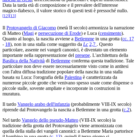
Data la tarda età di composizione e il prevalere dell'interesse
magico-fiabesco, il valore storico di questi testi è pressoché nullo.
[
12
]
[
13
]
Il
Protovangelo di Giacomo
(metà II secolo) armonizza la narrazione
di Matteo (
Magi
e
persecuzione di Erode
) e Luca (
censimento
).
Quanto al luogo, la nascita avviene a
Betlemme
in una grotta (
cc. 17
-
18
), non in una stalla come suggerito da
Lc
2,7
. Questo
particolare, assente nei vangeli canonici, è diventato un elemento
importante nella rappresentazione del
presepe
. L'architettura della
Basilica della Natività
di
Betlemme
conferma questa tradizione. Tale
particolare non deve essere necessariamente visto come in antitesi
con l'altra diffusa tradizione popolare della nascita in una stalla
basata su Luca: l'orografia della
Palestina
è caratterizzata da
numerose piccole grotte che venivano spesso usate come dispense o
piccole stalle, sovente ampliate e incorporate in costruzioni in
muratura.
Il tardo
Vangelo arabo dell'infanzia
(probabilmente VIII-IX secolo)
riprende dal Protovangelo la nascita a Betlemme in una grotta (
c.2
).
Nel tardo
Vangelo dello pseudo-Matteo
(VIII-IX secolo) la
tradizione della grotta del Protovangelo viene armonizzata con
quella della stalla dei vangeli canonici: a Betlemme Maria partorisce
il bambino in una grotta (
c. 13
), quindi il terzo giorno si