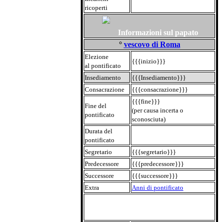
ricoperti
Informazioni sul papato
°
vescovo di Roma
Elezione
{{{inizio}}}
al pontificato
Insediamento
{{{Insediamento}}}
Consacrazione
{{{consacrazione}}}
{{{fine}}}
Fine del
(per causa incerta o
pontificato
sconosciuta)
Durata del
pontificato
Segretario
{{{segretario}}}
Predecessore
{{{predecessore}}}
Successore
{{{successore}}}
Extra
Anni di pontificato