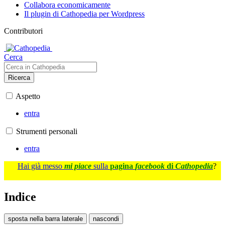
Collabora economicamente
Il plugin di Cathopedia per Wordpress
Contributori
Cerca
Ricerca
Aspetto
entra
Strumenti personali
entra
Hai già messo
mi piace
sulla
pagina
facebook
di
Cathopedia
?
Indice
sposta nella barra laterale
nascondi