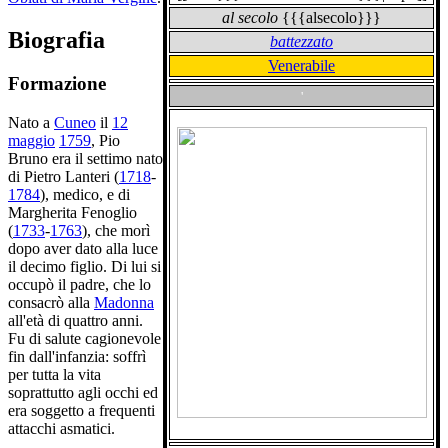
al secolo
{{{alsecolo}}}
Biografia
battezzato
Venerabile
Formazione
'
Nato a
Cuneo
il
12
maggio
1759
, Pio
Bruno era il settimo nato
di Pietro Lanteri (
1718
-
1784
), medico, e di
Margherita Fenoglio
(
1733
-
1763
), che morì
dopo aver dato alla luce
il decimo figlio. Di lui si
occupò il padre, che lo
consacrò alla
Madonna
all'età di quattro anni.
Fu di salute cagionevole
fin dall'infanzia: soffrì
per tutta la vita
soprattutto agli occhi ed
era soggetto a frequenti
attacchi asmatici.