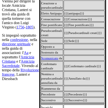
Vienna per dirigere la
Creazione a
locale Amicizia
pseudocardinale
Cristiana, Lanteri si
Eletto Antipapa
{{{antipapa}}}
trovò alla guida di
quella torinese con
Consacrazione
{{{Consacrazione}}}
l'amico don Luigi
Fine pontificato
{{{Fine pontificato}}}
Virginio (
1756
-
1805
).
Pseudocardinali
{{{Pseudocardinali creati}}}
creati
Si impegnò soprattutto
nella
confessione
, nella
Sede
{{{Sede}}}
direzione spirituale
e
Opposto a
nella guida di
Sostenuto da
associazioni: l'
Aa
e
soprattutto l'
Amicizia
Scomunicato
da
Cristiana
e l'
Amicizia
Confermato
Sacerdotale
. Vivendo al
{{{Confermato cardinale}}}
cardinale
tempo della
Rivoluzione
Nomina a
francese
, Lanteri e
pseudocardinale
{{{Annullato da}}}
Diessbach
annullata da
Riammesso da
Precedente
{{{Precedente}}}
Successivo
{{{Successivo}}}
Incarichi