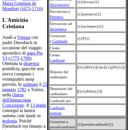
{{{elevato}}}
Maria Grignion de
Arcivescovo
Montfort
(
1673
-
1716
).
Elevazione a
{{{patriarca}}}
Patriarca
L'Amicizia
Elevazione ad
Cristiana
{{{arcieparca}}}
Arcieparca
Creazione
Andò a
Vienna
con
{{{P}}}
a
Cardinale
padre Diessbach in
occasione del viaggio
Creato
apostolico di
papa Pio
Creato
VI
(
1775
-
1799
).
Cardinale
Ottenuta la
dispensa
[[{{{aPd}}}]] da [[{{{pPd}}}]]
pontificia, giacché non
Deposto dal
aveva compiuto i
cardinalato
ventiquattro annp
previsti, fu
ordinato
il
25
Dimissioni dal
maggio
1782
a Torino,
[[{{{aPdim}}}]]
cardinalato
nella
chiesa
dell'Immacolata
Cardinale per
Concezione
. Il
13 luglio
Cardinale
conseguì la laurea
elettore
summa cum laude
in
teologia
. Poiché
Creazione a
{{{pseudocardinale}}}
Diessbach era rimasto a
pseudocardinale