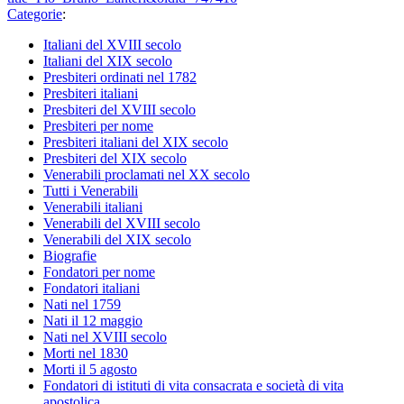
Categorie
:
Italiani del XVIII secolo
Italiani del XIX secolo
Presbiteri ordinati nel 1782
Presbiteri italiani
Presbiteri del XVIII secolo
Presbiteri per nome
Presbiteri italiani del XIX secolo
Presbiteri del XIX secolo
Venerabili proclamati nel XX secolo
Tutti i Venerabili
Venerabili italiani
Venerabili del XVIII secolo
Venerabili del XIX secolo
Biografie
Fondatori per nome
Fondatori italiani
Nati nel 1759
Nati il 12 maggio
Nati nel XVIII secolo
Morti nel 1830
Morti il 5 agosto
Fondatori di istituti di vita consacrata e società di vita
apostolica