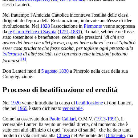
stesso Lanteri.
Nel frattempo l'Amicizia Cattolica incontrava l'ostilità delle classi
dirigenti dell'epoca della Restaurazione, imbevute anch'esse di idee
rivoluzionarie. Nel
1828
l'associazione in
Piemonte
venne soppressa
da
re
Carlo Felice di Savoia
(
1721
-
1831
), il quale, sebbene ne fosse
stato sostenitore e benefattore, cedette alle pressioni
"di chi era
geloso del bene che altri faceva, o quel bene odiava"
e così
"giudicò
esser cosa prudente che fosse sciolta, per togliere ogni pretesto alla
tolleranza
di altre società, che con meno rette intenzioni poteano
[
1
]
formarsi"
.
Don Lanteri morì il
5 agosto
1830
a Pinerolo nella casa della sua
Congregazione.
Processo di beatificazione ed eredità
Nel
1920
venne introdotta la causa di
beatificazione
di don Lanteri,
che nel
1965
è stato dichiarato
venerabile
.
Come ha osservato don
Paolo Calliari
, O.M.V. (
1913
-
1991
), il
venerabile Lanteri ha avuto un'eredità diretta, dal momento che è
stato con altri all'inizio di quel "rosario di santità" che ha dato tanti
modelli di vita cristiana alla
Chiesa
nel Piemonte dell'
Ottocento
, ma