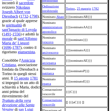
presbiterale
incontrò il
sacerdote
Ordinazione
svizzero
Nikolaus
,
Torino
25 maggio
1782
presbiterale
Joseph Albert von
Diessbach
(
1732
-
1798
),
Nominato
Abate
{{{nominatoAB}}}
grazie al quale apprese
Nominato
la
spiritualità
di
amministratore
{{{nominatoAA}}}
sant'Ignazio di Loyola
apostolico
(
1491
-
1556
) e adottò la
Nominato
morale
di
sant'Alfonso
{{{nominato}}}
vescovo
Maria de' Liguori
(
1696
-
1787
), contro il
Nominato
{{{nominatoA}}}
rigorismo
giansenista
.
arcivescovo
Nominato
Conobbbe l'
Amicizia
{{{nominatoAE}}}
arcieparca
Cristiana
, associazione
Nominato
fondata da Diessbach a
{{{nominatoP}}}
patriarca
Torino in quegli stessi
anni. Il
15 agosto
1781
Nominato
{{{nominatoE}}}
si impegnò in un atto di
eparca
schiavitù a Maria, dodici
Consacrazione
anni prima del
{{{C}}}
vescovile
rinvenimento del
Consacrazione
Trattato della vera
[[ {{{aC}}} ]]
vescovile
devozione alla Santa
Vergine
di
san Luigi
Elevazione ad