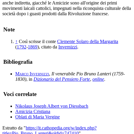
anche indiretta, giacché le Amicizie sono all'origine dei primi
movimenti laicali cattolici, impegnati nella riconquista culturale della
società dopo i guasti prodotti dalla Rivoluzione francese.
Note
↑
Così scrisse il conte
Clemente Solaro della Margarita
(
1792
-
1869
), citato da
Invernizzi
.
Bibliografia
Marco Invernizzi
,
Il venerabile Pio Bruno Lanteri (1759-
1830)
, in
Dizionario del Pensiero Forte
,
online
.
Voci correlate
Nikolaus Joseph Albert von Diessbach
Amicizia Cristiana
Oblati di Maria Vergine
Estratto da "
https://it.cathopedia.org/w/index.php?
title=Pio_Bruno_Lanteri&oldid=747410
"