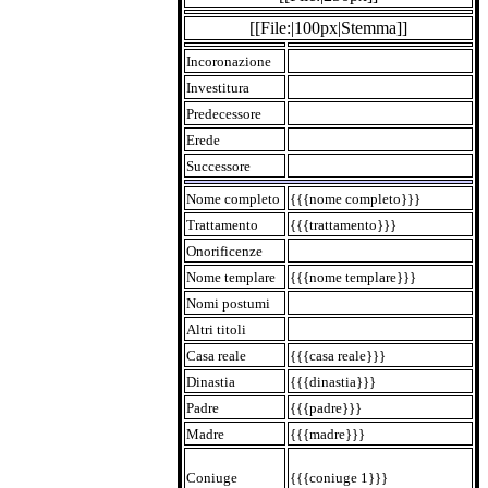
[[File:|100px|Stemma]]
Incoronazione
Investitura
Predecessore
Erede
Successore
Nome completo
{{{nome completo}}}
Trattamento
{{{trattamento}}}
Onorificenze
Nome templare
{{{nome templare}}}
Nomi postumi
Altri titoli
Casa reale
{{{casa reale}}}
Dinastia
{{{dinastia}}}
Padre
{{{padre}}}
Madre
{{{madre}}}
Coniuge
{{{coniuge 1}}}