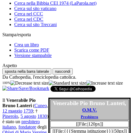
Cerca nella Bibbia CEI 1974 (LaParola.net)
Cerca sul sito vaticano
Cerca nel CCC
Cerca nel CDC
Cerca sul sito Treccani
Stampa/esporta
Crea un libro
Scarica come PDF
Versione stampabile
Aspetto
sposta nella barra laterale
nascondi
Da Cathopedia, l'enciclopedia cattolica.
100%
Il
Venerabile Pio
Venerabile Pio Bruno Lanteri,
Bruno Lanteri
(
Cuneo
,
O.M.V.
12 maggio
1759
; †
Pinerolo
,
5 agosto
1830
)
Presbitero
è stato un
presbitero
[[File:|120px]]
italiano
,
fondatore
degli
[[File:{{{Stemma istituzione}}}|50px]]
Oblati di Maria Vergine
.