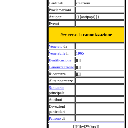
Cardinali
creazioni
Proclamazioni
Antipapi
{{{antipapi}}}
Eventi
Iter
verso la
canonizzazione
Venerato
da
Venerabile
il
1965
Beatificazione
[[]]
Canonizzazione
[[]]
Ricorrenza
[[]]
Altre ricorrenze
Santuario
principale
Attributi
Devozioni
particolari
Patrono
di
[[File:|250px]]