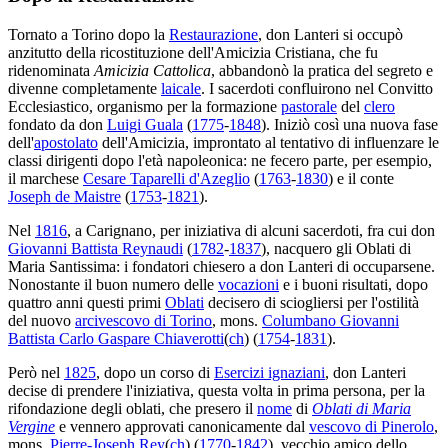
Tornato a Torino dopo la
Restaurazione
, don Lanteri si occupò
anzitutto della ricostituzione dell'Amicizia Cristiana, che fu
ridenominata
Amicizia Cattolica
, abbandonò la pratica del segreto e
divenne completamente
laicale
. I sacerdoti confluirono nel Convitto
Ecclesiastico, organismo per la formazione
pastorale
del
clero
fondato da don
Luigi Guala
(
1775
-
1848
). Iniziò così una nuova fase
dell'
apostolato
dell'Amicizia, improntato al tentativo di influenzare le
classi dirigenti dopo l'età napoleonica: ne fecero parte, per esempio,
il marchese
Cesare Taparelli d'Azeglio
(
1763
-
1830
) e il conte
Joseph de Maistre
(
1753
-
1821
).
Nel
1816
, a Carignano, per iniziativa di alcuni sacerdoti, fra cui don
Giovanni Battista Reynaudi
(
1782
-
1837
), nacquero gli Oblati di
Maria Santissima: i fondatori chiesero a don Lanteri di occuparsene.
Nonostante il buon numero delle
vocazioni
e i buoni risultati, dopo
quattro anni questi primi
Oblati
decisero di sciogliersi per l'ostilità
del nuovo
arcivescovo di Torino
, mons.
Columbano Giovanni
Battista Carlo Gaspare Chiaverotti
(
ch
) (
1754
-
1831
).
Però nel
1825
, dopo un corso di
Esercizi ignaziani
, don Lanteri
decise di prendere l'iniziativa, questa volta in prima persona, per la
rifondazione degli oblati, che presero il
nome
di
Oblati di Maria
Vergine
e vennero approvati canonicamente dal
vescovo di Pinerolo
,
mons.
Pierre-Joseph Rey
(
ch
) (
1770
-
1842
), vecchio amico dello