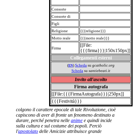
Consorte
Consorte di
Figli
Religione
{{{religione}}}
Motto reale
{{{motto reale}}}
[[File:
Firma
{{{firma}}}|150x150px]]
Collegamenti esterni
(
)
Scheda
su
gcatholic.org
EN
Scheda
su
santiebeati.it
Invito all'ascolto
Firma autografa
[[File:{{{FirmaAutografa}}}|250px]]
{{{Festività}}}
colgono il carattere epocale di tale Rivoluzione, cioè
capiscono di aver di fronte un fenomeno destinato a
durare, perché penetra nelle
anime
e quindi incide
sulla cultura e sul costume dei popoli. Perciò
l'
apostolato
delle Amicizie attribuisce grande