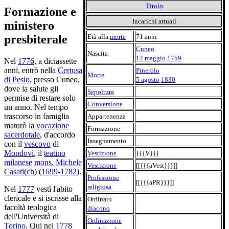
Titolo
Formazione e
Incarichi attuali
ministero
Età alla
morte
71 anni
presbiterale
Cuneo
Nascita
12 maggio
1759
Nel
1776
, a diciassette
anni, entrò nella
Certosa
Pinerolo
Morte
di Pesio
, presso Cuneo,
5 agosto
1830
dove la salute gli
Sepoltura
permise di restare solo
Conversione
un anno. Nel tempo
trascorso in famiglia
Appartenenza
maturò la
vocazione
Formazione
sacerdotale
, d'accordo
Insegnamento
con il
vescovo
di
Mondovì
, il
teatino
Vestizione
{{{V}}}
milanese
mons.
Michele
Vestizione
[[{{{aVest}}}]]
Casati
(
ch
) (
1699
-
1782
).
Professione
[[{{{aPR}}}]]
religiosa
Nel
1777
vestì l'abito
clericale e si iscrisse alla
Ordinato
facoltà teologica
diacono
dell'Università di
Ordinazione
Torino
. Qui nel
1778