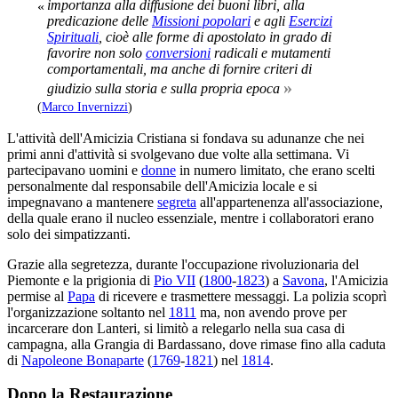
importanza alla diffusione dei buoni libri, alla
«
predicazione delle
Missioni popolari
e agli
Esercizi
Spirituali
, cioè alle forme di apostolato in grado di
favorire non solo
conversioni
radicali e mutamenti
comportamentali, ma anche di fornire criteri di
»
giudizio sulla storia e sulla propria epoca
(
Marco Invernizzi
)
L'attività dell'Amicizia Cristiana si fondava su adunanze che nei
primi anni d'attività si svolgevano due volte alla settimana. Vi
partecipavano uomini e
donne
in numero limitato, che erano scelti
personalmente dal responsabile dell'Amicizia locale e si
impegnavano a mantenere
segreta
all'appartenenza all'associazione,
della quale erano il nucleo essenziale, mentre i collaboratori erano
solo dei simpatizzanti.
Grazie alla segretezza, durante l'occupazione rivoluzionaria del
Piemonte e la prigionia di
Pio VII
(
1800
-
1823
) a
Savona
, l'Amicizia
permise al
Papa
di ricevere e trasmettere messaggi. La polizia scoprì
l'organizzazione soltanto nel
1811
ma, non avendo prove per
incarcerare don Lanteri, si limitò a relegarlo nella sua casa di
campagna, alla Grangia di Bardassano, dove rimase fino alla caduta
di
Napoleone Bonaparte
(
1769
-
1821
) nel
1814
.
Dopo la Restaurazione