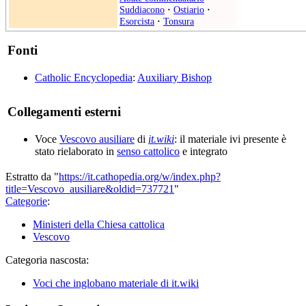
Suddiacono
·
Ostiario
·
Esorcista
·
Tonsura
Fonti
Catholic Encyclopedia
:
Auxiliary Bishop
Collegamenti esterni
Voce
Vescovo ausiliare
di
it.wiki
: il materiale ivi presente è
stato rielaborato in
senso cattolico
e integrato
Estratto da "
https://it.cathopedia.org/w/index.php?
title=Vescovo_ausiliare&oldid=737721
"
Categorie
:
Ministeri della Chiesa cattolica
Vescovo
Categoria nascosta:
Voci che inglobano materiale di it.wiki