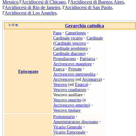
Messico
,l'
Arcidiocesi di Chicago
, l'
Arcidiocesi di Buenos Aires
,
l'
Arcidiocesi di Rio de Janeiro
, l'
Arcidiocesi di San Paolo
,
l'
Arcidiocesi di Los Angeles
.
v
d
m
Gerarchia cattolica
•
•
Papa
·
Camerlengo
·
Cardinale vicario
·
Cardinale
(
Cardinale vescovo
·
Cardinale presbitero
·
Cardinale diacono
)
·
Protodiacono
·
Patriarca
·
Arcivescovo maggiore
·
Esarca
·
Primate
·
Episcopato
Arcivescovo metropolita
·
Arcivescovo
(ed
Arcieparca
)
·
Vescovo
(ed
Eparca
)
·
Vescovo coadiutore
·
Vescovo ausiliare
·
Vescovo emerito
(e
Arcivescovo emerito
)
·
Vescovo titolare
Protonotario
·
Amministratore diocesano
·
Vicario Generale
·
Vicario Episcopale
·