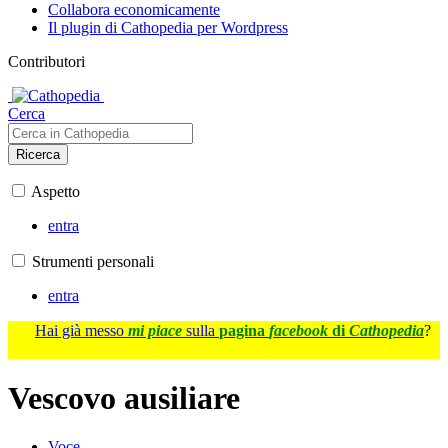
Collabora economicamente
Il plugin di Cathopedia per Wordpress
Contributori
Cerca
Ricerca
Aspetto
entra
Strumenti personali
entra
Hai già messo
mi piace
sulla
pagina
facebook
di
Cathopedia
?
Vescovo ausiliare
Voce