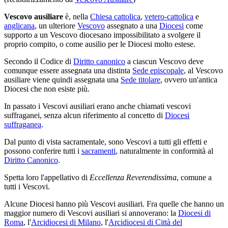
Vescovo ausiliare
è, nella
Chiesa cattolica
,
vetero-cattolica
e
anglicana
, un ulteriore
Vescovo
assegnato a una
Diocesi
come
supporto a un Vescovo diocesano impossibilitato a svolgere il
proprio compito, o come ausilio per le Diocesi molto estese.
Secondo il Codice di
Diritto canonico
a ciascun Vescovo deve
comunque essere assegnata una distinta
Sede episcopale
, al Vescovo
ausiliare viene quindi assegnata una
Sede titolare
, ovvero un'antica
Diocesi che non esiste più.
In passato i Vescovi ausiliari erano anche chiamati vescovi
suffraganei, senza alcun riferimento al concetto di
Diocesi
suffraganea
.
Dal punto di vista sacramentale, sono Vescovi a tutti gli effetti e
possono conferire tutti i
sacramenti
, naturalmente in conformità al
Diritto Canonico
.
Spetta loro l'appellativo di
Eccellenza Reverendissima
, comune a
tutti i Vescovi.
Alcune Diocesi hanno più Vescovi ausiliari. Fra quelle che hanno un
maggior numero di Vescovi ausiliari si annoverano: la
Diocesi di
Roma
, l'
Arcidiocesi di Milano
, l'
Arcidiocesi di Città del