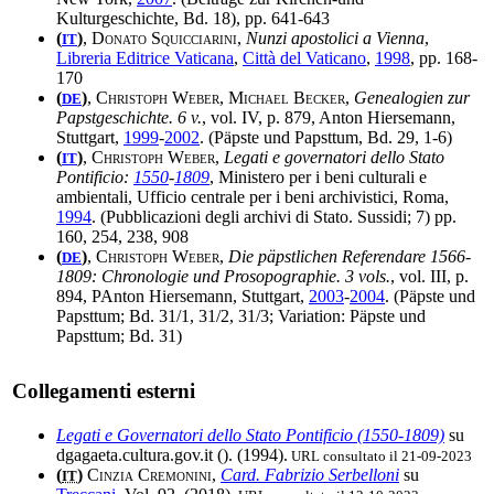
Kulturgeschichte, Bd. 18), pp. 641-643
(
)
,
Donato Squicciarini
,
Nunzi apostolici a Vienna
,
IT
Libreria Editrice Vaticana
,
Città del Vaticano
,
1998
, pp. 168-
170
(
)
,
Christoph Weber, Michael Becker
,
Genealogien zur
DE
Papstgeschichte. 6 v.
, vol. IV, p. 879, Anton Hiersemann,
Stuttgart,
1999
-
2002
. (Päpste und Papsttum, Bd. 29, 1-6)
(
)
,
Christoph Weber
,
Legati e governatori dello Stato
IT
Pontificio:
1550
-
1809
, Ministero per i beni culturali e
ambientali, Ufficio centrale per i beni archivistici, Roma,
1994
. (Pubblicazioni degli archivi di Stato. Sussidi; 7) pp.
160, 254, 238, 908
(
)
,
Christoph Weber
,
Die päpstlichen Referendare 1566-
DE
1809: Chronologie und Prosopographie. 3 vols.
, vol. III, p.
894, PAnton Hiersemann, Stuttgart,
2003
-
2004
. (Päpste und
Papsttum; Bd. 31/1, 31/2, 31/3; Variation: Päpste und
Papsttum; Bd. 31)
Collegamenti esterni
Legati e Governatori dello Stato Pontificio (1550-1809)
su
dgagaeta.cultura.gov.it (
). (1994).
URL consultato il 21-09-2023
(
)
Cinzia Cremonini
,
Card. Fabrizio Serbelloni
su
IT