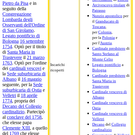
Pietro da Pisa
e in
Arcivescovo titolare
di
seguito della
Patrasso
Congregazione
Nunzio apostolico
per
Lombarda degli
il
Granducato di
Osservanti dell'Ordine
Toscana
,
di San Girolamo
.
per
Colonia
,
Legato pontificio di
per la
Polonia
e
Bologna
16 settembre
per l'
Austria
.
1754
. Optò per il titolo
Cardinale presbitero
di
di
Santa Maria in
Santo Stefano al
Trastevere
il
21 marzo
Monte Celio
1763
. Optò per l'ordine
Incarichi
Legato pontificio
a
dei
cardinali vescovi
e
ricoperti
Bologna
la
Sede suburbicaria di
Cardinale presbitero
di
Albano
il
16 maggio
Santa Maria in
seguente, per la
Sede
Trastevere
suburbicaria di Ostia
e
Cardinale vescovo di
Velletri
il
18 aprile
Albano
1774
, propria del
Cardinale vescovo di
Decano del Collegio
Ostia
cardinalizio
. Partecipò
Cardinale vescovo di
al
conclave del 1758
,
Velletri
che elesse papa
Decano
del
Collegio
Clemente XIII
, a quello
cardinalizio
del
1769
che elesse