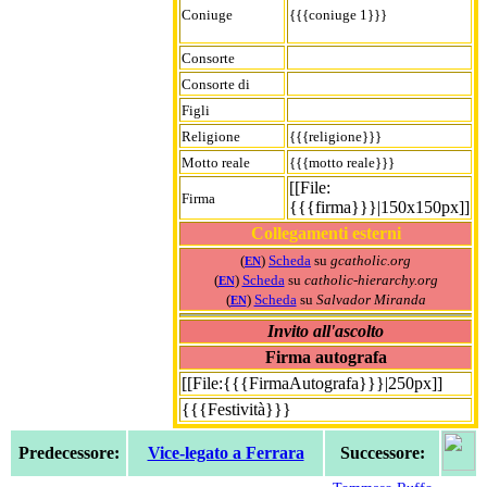
Coniuge
{{{coniuge 1}}}
Consorte
Consorte di
Figli
Religione
{{{religione}}}
Motto reale
{{{motto reale}}}
[[File:
Firma
{{{firma}}}|150x150px]]
Collegamenti esterni
(
)
Scheda
su
gcatholic.org
EN
(
)
Scheda
su
catholic-hierarchy.org
EN
(
)
Scheda
su
Salvador Miranda
EN
Invito all'ascolto
Firma autografa
[[File:{{{FirmaAutografa}}}|250px]]
{{{Festività}}}
Predecessore:
Vice-legato a Ferrara
Successore: