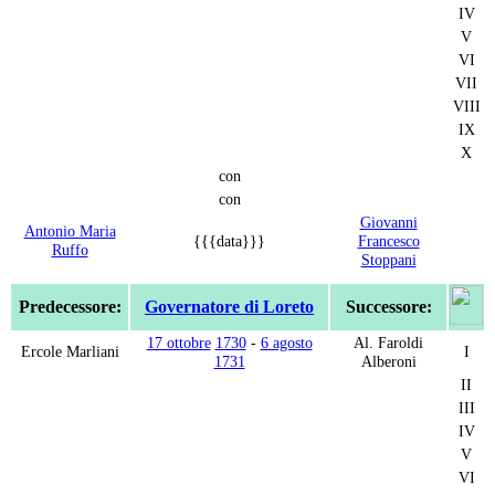
IV
V
VI
VII
VIII
IX
X
con
con
Giovanni
Antonio Maria
{{{data}}}
Francesco
Ruffo
Stoppani
Predecessore:
Governatore di Loreto
Successore:
17 ottobre
1730
-
6 agosto
Al. Faroldi
Ercole Marliani
I
1731
Alberoni
II
III
IV
V
VI