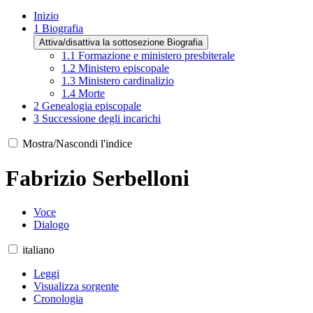
Inizio
1
Biografia
Attiva/disattiva la sottosezione Biografia
1.1
Formazione e ministero presbiterale
1.2
Ministero episcopale
1.3
Ministero cardinalizio
1.4
Morte
2
Genealogia episcopale
3
Successione degli incarichi
Mostra/Nascondi l'indice
Fabrizio Serbelloni
Voce
Dialogo
italiano
Leggi
Visualizza sorgente
Cronologia