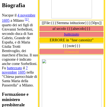
Biografia
Nacque il
4 novembre
[
1
]
1695
a Milano
,
[[File:{{{Stemma istituzione}}}|50px]]
quarto dei sei figli di
al secolo
{{{alsecolo}}}
Giovanni Serbelloni,
secondo duca di San
battezzato
Gabrio, Grande de
ERRORE in "fase canonizz"
España, e di Maria
{{{note}}}
Giulia Trotti
Bentivoglio, dei
{{{motto}}}
marchesi d'Incisa. Il suo
cognome è indicato
anche come Sorbelloni.
Fu
battezzato
il
7
novembre
1695
nella
"Chiesa parrocchiale di
Santa Maria della
Passerella" a Milano.
Formazione e
ministero
presbiterale