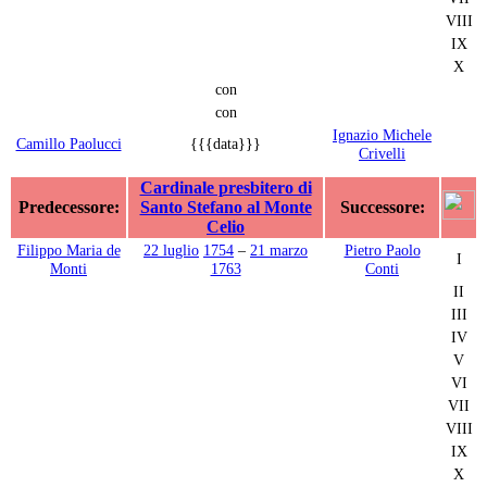
VIII
IX
X
con
con
Ignazio Michele
Camillo Paolucci
{{{data}}}
Crivelli
Cardinale presbitero di
Predecessore:
Santo Stefano al Monte
Successore:
Celio
Filippo Maria de
22 luglio
1754
–
21 marzo
Pietro Paolo
I
Monti
1763
Conti
II
III
IV
V
VI
VII
VIII
IX
X