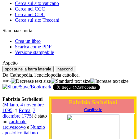
Cerca sul sito vaticano
Cerca nel CCC
Cerca nel CDC
Cerca sul sito Treccani
Stampa/esporta
Crea un libro
Scarica come PDF
Versione stampabile
Aspetto
sposta nella barra laterale
nascondi
Da Cathopedia, l'enciclopedia cattolica.
100%
Fabrizio Serbelloni
Fabrizio Serbelloni
(
Milano
,
4 novembre
Cardinale
1695
; †
Roma
,
7
dicembre
1775
) è stato
un
cardinale
,
arcivescovo
e
Nunzio
apostolico
italiano
.