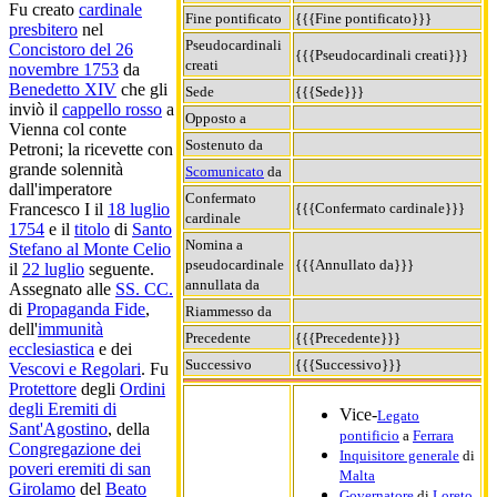
Fu creato
cardinale
Fine pontificato
{{{Fine pontificato}}}
presbitero
nel
Pseudocardinali
Concistoro del 26
{{{Pseudocardinali creati}}}
creati
novembre 1753
da
Benedetto XIV
che gli
Sede
{{{Sede}}}
inviò il
cappello rosso
a
Opposto a
Vienna col conte
Sostenuto da
Petroni; la ricevette con
grande solennità
Scomunicato
da
dall'imperatore
Confermato
{{{Confermato cardinale}}}
Francesco I il
18 luglio
cardinale
1754
e il
titolo
di
Santo
Nomina a
Stefano al Monte Celio
pseudocardinale
{{{Annullato da}}}
il
22 luglio
seguente.
annullata da
Assegnato alle
SS. CC.
di
Propaganda Fide
,
Riammesso da
dell'
immunità
Precedente
{{{Precedente}}}
ecclesiastica
e dei
Successivo
{{{Successivo}}}
Vescovi e Regolari
. Fu
Protettore
degli
Ordini
degli Eremiti di
Vice-
Legato
Sant'Agostino
, della
pontificio
a
Ferrara
Congregazione dei
Inquisitore generale
di
poveri eremiti di san
Malta
Girolamo
del
Beato
Governatore
di
Loreto