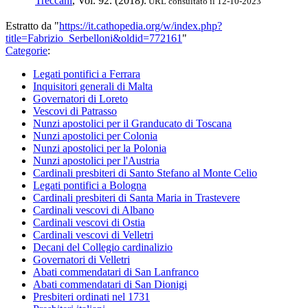
Treccani
, Vol. 92. (2018).
URL consultato il 12-10-2023
Estratto da "
https://it.cathopedia.org/w/index.php?
title=Fabrizio_Serbelloni&oldid=772161
"
Categorie
:
Legati pontifici a Ferrara
Inquisitori generali di Malta
Governatori di Loreto
Vescovi di Patrasso
Nunzi apostolici per il Granducato di Toscana
Nunzi apostolici per Colonia
Nunzi apostolici per la Polonia
Nunzi apostolici per l'Austria
Cardinali presbiteri di Santo Stefano al Monte Celio
Legati pontifici a Bologna
Cardinali presbiteri di Santa Maria in Trastevere
Cardinali vescovi di Albano
Cardinali vescovi di Ostia
Cardinali vescovi di Velletri
Decani del Collegio cardinalizio
Governatori di Velletri
Abati commendatari di San Lanfranco
Abati commendatari di San Dionigi
Presbiteri ordinati nel 1731