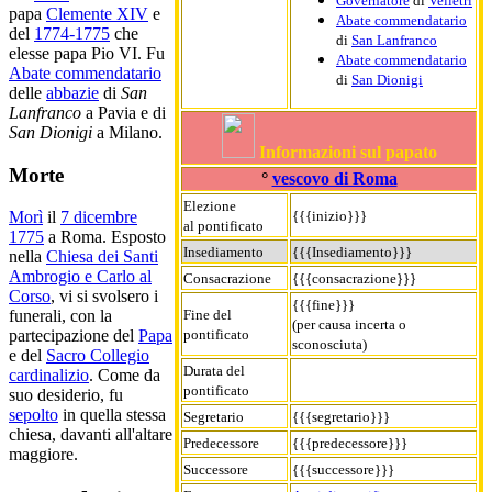
Governatore
di
Velletri
papa
Clemente XIV
e
Abate commendatario
del
1774-1775
che
di
San Lanfranco
elesse papa Pio VI. Fu
Abate commendatario
Abate commendatario
di
San Dionigi
delle
abbazie
di
San
Lanfranco
a Pavia e di
San Dionigi
a Milano.
Informazioni sul papato
Morte
°
vescovo di Roma
Elezione
{{{inizio}}}
Morì
il
7 dicembre
al pontificato
1775
a Roma. Esposto
Insediamento
{{{Insediamento}}}
nella
Chiesa dei Santi
Ambrogio e Carlo al
Consacrazione
{{{consacrazione}}}
Corso
, vi si svolsero i
{{{fine}}}
Fine del
funerali, con la
(per causa incerta o
pontificato
partecipazione del
Papa
sconosciuta)
e del
Sacro Collegio
Durata del
cardinalizio
. Come da
pontificato
suo desiderio, fu
sepolto
in quella stessa
Segretario
{{{segretario}}}
chiesa, davanti all'altare
Predecessore
{{{predecessore}}}
maggiore.
Successore
{{{successore}}}