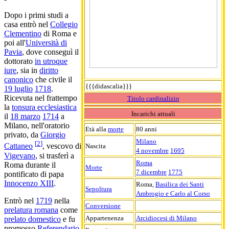
Dopo i primi studi a
casa entrò nel
Collegio
Clementino
di Roma e
poi all'
Università di
Pavia
, dove conseguì il
dottorato
in utroque
iure
, sia in
diritto
canonico
che civile il
{{{didascalia}}}
19 luglio
1718
.
Ricevuta nel frattempo
Titolo cardinalizio
la
tonsura ecclesiastica
Incarichi attuali
il
18 marzo
1714
a
Milano, nell'oratorio
Età alla
morte
80 anni
privato, da
Giorgio
Milano
[
2
]
Cattaneo
, vescovo di
Nascita
4 novembre
1695
Vigevano
, si trasferì a
Roma
Roma durante il
Morte
7 dicembre
1775
pontificato di papa
Innocenzo XIII
.
Roma,
Basilica dei Santi
Sepoltura
Ambrogio e Carlo al Corso
Entrò nel
1719
nella
Conversione
prelatura romana
come
Appartenenza
Arcidiocesi di Milano
prelato domestico
e fu
promosso
Referendario