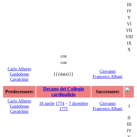
III
IV
V
VI
VII
VIII
IX
X
con
con
Carlo Alberto
Giovanni
Guidobono
{{{data}}}
Francesco Albani
Cavalchini
Decano del Collegio
Predecessore:
Successore:
cardinalizio
Carlo Alberto
18 aprile
1774
–
7 dicembre
Giovanni
Guidobono
I
1775
Francesco Albani
Cavalchini
II
III
IV
V