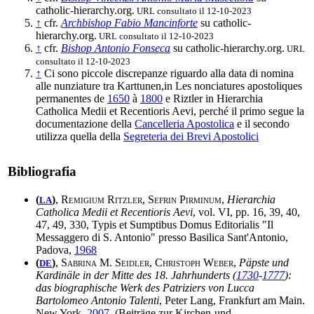
catholic-hierarchy.org.
URL consultato il 12-10-2023
↑
cfr.
Archbishop Fabio Mancinforte
su catholic-
hierarchy.org.
URL consultato il 12-10-2023
↑
cfr.
Bishop Antonio Fonseca
su catholic-hierarchy.org.
URL
consultato il 12-10-2023
↑
Ci sono piccole discrepanze riguardo alla data di nomina
alle nunziature tra Karttunen,in Les nonciatures apostoliques
permanentes de
1650
à
1800
e Riztler in Hierarchia
Catholica Medii et Recentioris Aevi, perché il primo segue la
documentazione della
Cancelleria Apostolica
e il secondo
utilizza quella della
Segreteria dei Brevi Apostolici
Bibliografia
(
)
,
Remigium Ritzler, Sefrin Pirminum
,
Hierarchia
LA
Catholica Medii et Recentioris Aevi
, vol. VI, pp. 16, 39, 40,
47, 49, 330, Typis et Sumptibus Domus Editorialis "Il
Messaggero di S. Antonio" presso Basilica Sant'Antonio,
Padova,
1968
(
)
,
Sabrina M. Seidler, Christoph Weber
,
Päpste und
DE
Kardinäle in der Mitte des 18. Jahrhunderts (
1730
-
1777
):
das biographische Werk des Patriziers von Lucca
Bartolomeo Antonio Talenti
, Peter Lang, Frankfurt am Main.
New York,
2007
. (Beiträge zur Kirchen-und