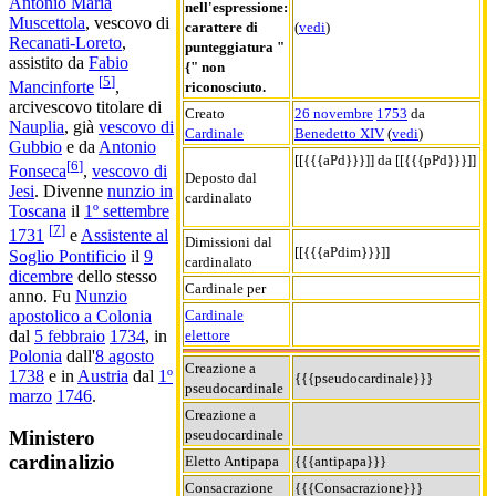
Antonio Maria
nell'espressione:
Muscettola
, vescovo di
carattere di
(
vedi
)
Recanati-Loreto
,
punteggiatura "
assistito da
Fabio
{" non
[
5
]
Mancinforte
,
riconosciuto.
arcivescovo titolare di
Creato
26 novembre
1753
da
Nauplia
, già
vescovo di
Cardinale
Benedetto XIV
(
vedi
)
Gubbio
e da
Antonio
[[{{{aPd}}}]] da [[{{{pPd}}}]]
[
6
]
Fonseca
,
vescovo di
Deposto dal
Jesi
. Divenne
nunzio in
cardinalato
Toscana
il
1º settembre
[
7
]
1731
e
Assistente al
Dimissioni dal
[[{{{aPdim}}}]]
Soglio Pontificio
il
9
cardinalato
dicembre
dello stesso
Cardinale per
anno. Fu
Nunzio
apostolico a Colonia
Cardinale
dal
5 febbraio
1734
, in
elettore
Polonia
dall'
8 agosto
Creazione a
1738
e in
Austria
dal
1º
{{{pseudocardinale}}}
pseudocardinale
marzo
1746
.
Creazione a
pseudocardinale
Ministero
cardinalizio
Eletto Antipapa
{{{antipapa}}}
Consacrazione
{{{Consacrazione}}}