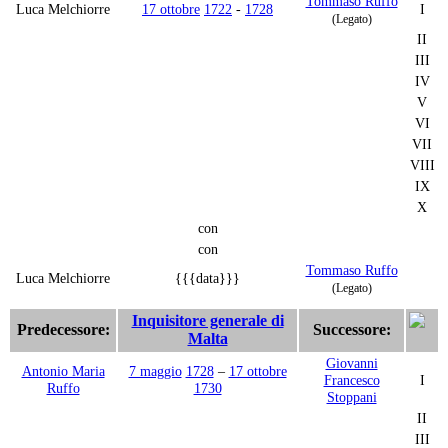
Tommaso Ruffo
Luca Melchiorre
17 ottobre
1722
-
1728
I
(Legato)
II
III
IV
V
VI
VII
VIII
IX
X
con
con
Tommaso Ruffo
Luca Melchiorre
{{{data}}}
(Legato)
Inquisitore generale di
Predecessore:
Successore:
Malta
Giovanni
Antonio Maria
7 maggio
1728
–
17 ottobre
Francesco
I
Ruffo
1730
Stoppani
II
III