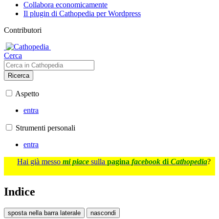
Collabora economicamente
Il plugin di Cathopedia per Wordpress
Contributori
Cerca
Ricerca
Aspetto
entra
Strumenti personali
entra
Hai già messo
mi piace
sulla
pagina
facebook
di
Cathopedia
?
Indice
sposta nella barra laterale
nascondi