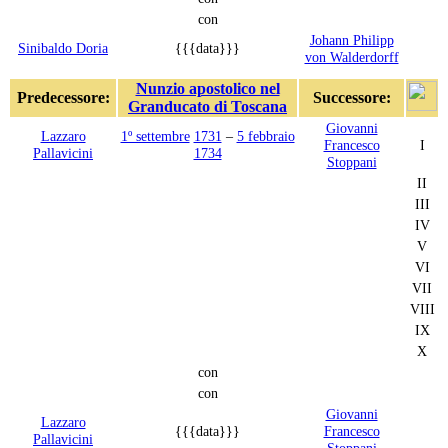
con
Johann Philipp
Sinibaldo Doria
{{{data}}}
von Walderdorff
Nunzio apostolico nel
Predecessore:
Successore:
Granducato di Toscana
Giovanni
Lazzaro
1º settembre
1731
–
5 febbraio
Francesco
I
Pallavicini
1734
Stoppani
II
III
IV
V
VI
VII
VIII
IX
X
con
con
Giovanni
Lazzaro
{{{data}}}
Francesco
Pallavicini
Stoppani