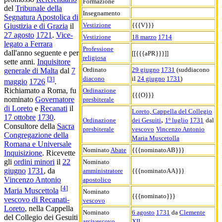
Formazione
del
Tribunale della
Insegnamento
Segnatura Apostolica di
Vestizione
{{{V}}}
Giustizia e di Grazia
il
27 agosto
1721
.
Vice-
Vestizione
18 marzo
1714
legato a Ferrara
Professione
dall'anno seguente e per
[[{{{aPR}}}]]
religiosa
sette anni.
Inquisitore
Ordinato
29 giugno
1731
(suddiacono
generale di Malta
dal
7
diacono
il
24 giugno
1731
)
[
3
]
maggio
1726
.
Richiamato a Roma, fu
Ordinazione
{{{O}}}
nominato
Governatore
presbiterale
di Loreto
e
Recanati
il
Loreto, Cappella del Collegio
17 ottobre
1730
.
,
Ordinazione
dei Gesuiti
1º luglio
1731
dal
Consultore della
Sacra
presbiterale
vescovo
Vincenzo Antonio
Congregazione della
Maria Muscetolla
Romana e Universale
Nominato
Abate
{{{nominatoAB}}}
Inquisizione
. Ricevette
gli
ordini minori
il
22
Nominato
giugno
1731
, da
amministratore
{{{nominatoAA}}}
Vincenzo Antonio
apostolico
[
4
]
Maria Muscettola
Nominato
{{{nominato}}}
vescovo di Recanati-
vescovo
Loreto
, nella Cappella
Nominato
6 agosto
1731
da
Clemente
del Collegio dei Gesuiti
arcivescovo
XII