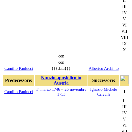
II
III
IV
V
VI
VII
VIII
IX
X
con
con
Camillo Paolucci
{{{data}}}
Alberico Archinto
Nunzio apostolico in
Predecessore:
Successore:
Austria
1º marzo
1746
–
26 novembre
Ignazio Michele
Camillo Paolucci
I
1753
Crivelli
II
III
IV
V
VI
VII