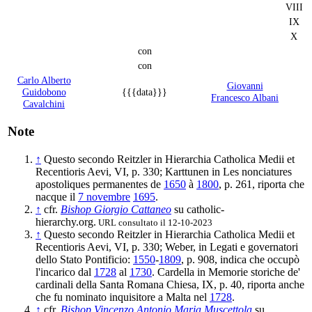
VIII
IX
X
con
con
Carlo Alberto
Giovanni
Guidobono
{{{data}}}
Francesco Albani
Cavalchini
Note
↑
Questo secondo Reitzler in Hierarchia Catholica Medii et
Recentioris Aevi, VI, p. 330; Karttunen in Les nonciatures
apostoliques permanentes de
1650
à
1800
, p. 261, riporta che
nacque il
7 novembre
1695
.
↑
cfr.
Bishop Giorgio Cattaneo
su catholic-
hierarchy.org.
URL consultato il 12-10-2023
↑
Questo secondo Reitzler in Hierarchia Catholica Medii et
Recentioris Aevi, VI, p. 330; Weber, in Legati e governatori
dello Stato Pontificio:
1550
-
1809
, p. 908, indica che occupò
l'incarico dal
1728
al
1730
. Cardella in Memorie storiche de'
cardinali della Santa Romana Chiesa, IX, p. 40, riporta anche
che fu nominato inquisitore a Malta nel
1728
.
↑
cfr.
Bishop Vincenzo Antonio Maria Muscettola
su