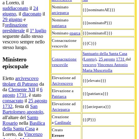
a Loreto, il
Nominato
suddiaconato
il
24
{{{nominatoAE}}}
arcieparca
giugno
, il
diaconato
il
29 giugno
e
Nominato
{{{nominatoP}}}
l'
ordinazione
patriarca
presbiterale
il
1º luglio
Nominato
eparca
{{{nominatoE}}}
seguente dallo stesso
Consacrazione
vescovo sempre nello
{{{C}}}
vescovile
stesso luogo.
Santuario della Santa Casa
,
Ministero
Consacrazione
(Loreto)
25 agosto
1731
dal
vescovile
vescovo
Vincenzo Antonio
episcopale
Maria Muscetolla
Elevazione ad
Eletto
arcivescovo
{{{elevato}}}
Arcivescovo
titolare di Patrasso
da
da
Clemente XII
il
6
Elevazione a
{{{patriarca}}}
agosto
1731
, è stato
Patriarca
consacrato
il
25 agosto
Elevazione ad
1732
, festa di
San
{{{arcieparca}}}
Arcieparca
Bartolomeo apostolo
,
Creazione
all'altare del
Santo
{{{P}}}
a
Cardinale
Rosario
nella
Basilica
della Santa Casa
a
Creato
Loreto, da
Vincenzo
Errore