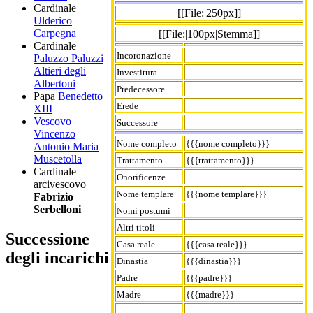
Cardinale
[[File:|250px]]
Ulderico
Carpegna
[[File:|100px|Stemma]]
Cardinale
Incoronazione
Paluzzo Paluzzi
Altieri degli
Investitura
Albertoni
Predecessore
Papa
Benedetto
Erede
XIII
Vescovo
Successore
Vincenzo
Nome completo
{{{nome completo}}}
Antonio Maria
Muscetolla
Trattamento
{{{trattamento}}}
Cardinale
Onorificenze
arcivescovo
Nome templare
{{{nome templare}}}
Fabrizio
Serbelloni
Nomi postumi
Altri titoli
Successione
Casa reale
{{{casa reale}}}
degli incarichi
Dinastia
{{{dinastia}}}
Padre
{{{padre}}}
Madre
{{{madre}}}