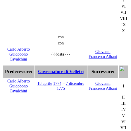
VI
VII
VIII
IX
X
con
con
Carlo Alberto
Giovanni
Guidobono
{{{data}}}
Francesco Albani
Cavalchini
Predecessore:
Governatore di Velletri
Successore:
Carlo Alberto
18 aprile
1774
–
7 dicembre
Giovanni
Guidobono
I
1775
Francesco Albani
Cavalchini
II
III
IV
V
VI
VII