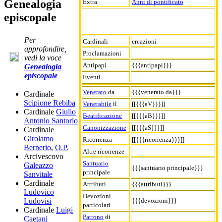
Genealogia
Extra
Anni di pontificato
episcopale
Per
Cardinali
creazioni
approfondire,
Proclamazioni
vedi la voce
Antipapi
{{{antipapi}}}
Genealogia
episcopale
Eventi
Venerato
da
{{{venerato da}}}
Cardinale
Scipione Rebiba
Venerabile
il
[[{{{aV}}}]]
Cardinale
Giulio
Beatificazione
[[{{{aB}}}]]
Antonio Santorio
Canonizzazione
[[{{{aS}}}]]
Cardinale
Girolamo
Ricorrenza
[[{{{ricorrenza}}}]]
Bernerio
,
O.P.
Altre ricorrenze
Arcivescovo
Santuario
Galeazzo
{{{santuario principale}}}
principale
Sanvitale
Cardinale
Attributi
{{{attributi}}}
Ludovico
Devozioni
{{{devozioni}}}
Ludovisi
particolari
Cardinale
Luigi
Patrono
di
Caetani