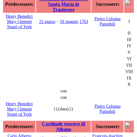
Predecessore:
Santa Maria in
Successore:
Trastevere
Henry Benedict
Pietro Colonna
Mary Clement
21 marzo
–
16 maggio
1763
I
Pamphili
Stuart of York
II
III
IV
V
VI
VII
VIII
IX
X
con
con
Henry Benedict
Pietro Colonna
Mary Clement
{{{data}}}
Pamphili
Stuart of York
Cardinale vescovo di
Predecessore:
Successore:
Albano
Carlo Alberto
François-Joachim