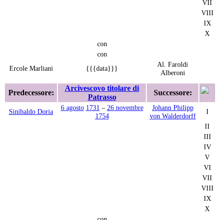
VII
VIII
IX
X
con
con
Al. Faroldi
Ercole Marliani
{{{data}}}
Alberoni
Arcivescovo titolare di
Predecessore:
Successore:
Patrasso
6 agosto
1731
–
26 novembre
Johann Philipp
Sinibaldo Doria
I
1754
von Walderdorff
II
III
IV
V
VI
VII
VIII
IX
X
con