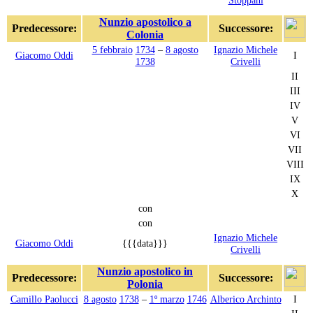
Nunzio apostolico a
Predecessore:
Successore:
Colonia
5 febbraio
1734
–
8 agosto
Ignazio Michele
Giacomo Oddi
I
1738
Crivelli
II
III
IV
V
VI
VII
VIII
IX
X
con
con
Ignazio Michele
Giacomo Oddi
{{{data}}}
Crivelli
Nunzio apostolico in
Predecessore:
Successore:
Polonia
Camillo Paolucci
8 agosto
1738
–
1º marzo
1746
Alberico Archinto
I