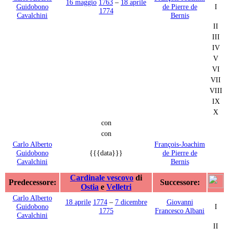
16 maggio
1763
–
18 aprile
Guidobono
de Pierre de
I
1774
Cavalchini
Bernis
II
III
IV
V
VI
VII
VIII
IX
X
con
con
Carlo Alberto
François-Joachim
Guidobono
{{{data}}}
de Pierre de
Cavalchini
Bernis
Cardinale vescovo
di
Predecessore:
Successore:
Ostia
e
Velletri
Carlo Alberto
18 aprile
1774
–
7 dicembre
Giovanni
Guidobono
I
1775
Francesco Albani
Cavalchini
II