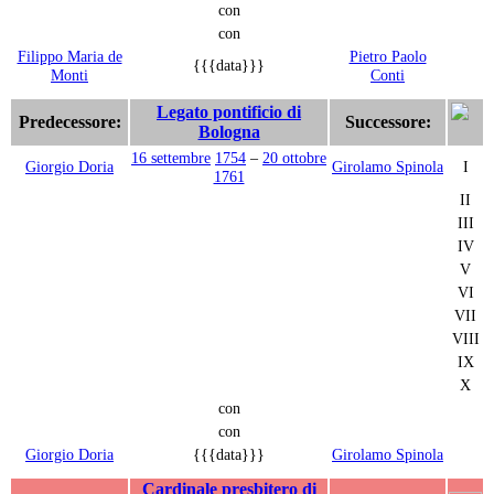
con
con
Filippo Maria de
Pietro Paolo
{{{data}}}
Monti
Conti
Legato pontificio di
Predecessore:
Successore:
Bologna
16 settembre
1754
–
20 ottobre
Giorgio Doria
Girolamo Spinola
I
1761
II
III
IV
V
VI
VII
VIII
IX
X
con
con
Giorgio Doria
{{{data}}}
Girolamo Spinola
Cardinale presbitero di