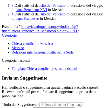
↑
Dati statistici dal
sito del Vaticano
in occasione del viaggio
di
papa Benedetto XVI
in Messico.
↑
Dati statistici dal
sito del Vaticano
in occasione del viaggio
di
papa Francesco
in Messico.
Estratto da "
https://it.cathopedia.org/w/index.php?
title=Chiesa_cattolica_in_Messico&oldid=786366
"
Categorie
:
Chiesa cattolica in Messico
Messico
Relazioni internazionali della Santa Sede
Categoria nascosta:
Template Chiesa cattolica in stato - cristiani
Invia un Suggerimento
Hai feedback o suggerimenti su questa pagina? Faccelo sapere!
Riceverai un'email per confermare il suggerimento prima della
pubblicazione.
Titolo del Suggerimento: