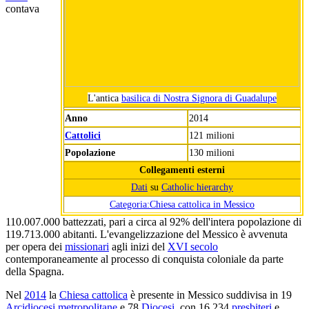
contava
L'antica
basilica di Nostra Signora di Guadalupe
Anno
2014
Cattolici
121 milioni
Popolazione
130 milioni
Collegamenti esterni
Dati
su
Catholic hierarchy
Categoria:Chiesa cattolica in Messico
110.007.000 battezzati, pari a circa al 92% dell'intera popolazione di
119.713.000 abitanti. L'evangelizzazione del Messico è avvenuta
per opera dei
missionari
agli inizi del
XVI secolo
contemporaneamente al processo di conquista coloniale da parte
della Spagna.
Nel
2014
la
Chiesa cattolica
è presente in Messico suddivisa in 19
Arcidiocesi metropolitane
e 78
Diocesi
, con 16.234
presbiteri
e