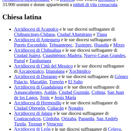
33.900 uomini e donne appartenenti a
istituti di vita consacrata
.
Chiesa latina
Arcidiocesi di Acapulco
e le sue diocesi suffraganee di
Chilpancingo-Chilapa
,
Ciudad Altamirano
e
Tlapa
Arcidiocesi di Antequera
e le sue diocesi suffraganee di
Puerto Escondido
,
Tehuantepec
,
Tuxtepec
,
Huautla
e
Mixes
Arcidiocesi di Chihuahua
e le sue diocesi suffraganee di
Ciudad Juárez
,
Cuauhtémoc-Madera
,
Nuevo Casas Grandes
,
Parral
e
Tarahumara
Arcidiocesi di Città del Messico
e le sue diocesi suffraganee
di
Azcapotzalco
,
Iztapalapa
e
Xochimilco
Arcidiocesi di Durango
e le sue diocesi suffraganee di
Gómez
Palacio
,
Mazatlán
,
Torreón
e
El Salto
Arcidiocesi di Guadalajara
e le sue diocesi suffraganee di
Aguascalientes
,
Autlán
,
Ciudad Guzmán
,
Colima
,
San Juan
de los Lagos
,
Tepic
e
Jesús María
Arcidiocesi di Hermosillo
e le sue diocesi suffraganee di
Ciudad Obregón
,
Culiacán
e
Nogales
Arcidiocesi di Jalapa
e le sue diocesi suffraganee di
Coatzacoalcos
,
Córdoba
,
Orizaba
,
Papantla
,
San Andrés
Tuxtla
,
Tuxpan
e
Veracruz
Arcidiocesi di León
e le sue diocesi suffraganee di
Celaya
,