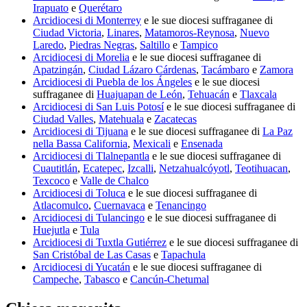
Irapuato
e
Querétaro
Arcidiocesi di Monterrey
e le sue diocesi suffraganee di
Ciudad Victoria
,
Linares
,
Matamoros-Reynosa
,
Nuevo
Laredo
,
Piedras Negras
,
Saltillo
e
Tampico
Arcidiocesi di Morelia
e le sue diocesi suffraganee di
Apatzingán
,
Ciudad Lázaro Cárdenas
,
Tacámbaro
e
Zamora
Arcidiocesi di Puebla de los Ángeles
e le sue diocesi
suffraganee di
Huajuapan de León
,
Tehuacán
e
Tlaxcala
Arcidiocesi di San Luis Potosí
e le sue diocesi suffraganee di
Ciudad Valles
,
Matehuala
e
Zacatecas
Arcidiocesi di Tijuana
e le sue diocesi suffraganee di
La Paz
nella Bassa California
,
Mexicali
e
Ensenada
Arcidiocesi di Tlalnepantla
e le sue diocesi suffraganee di
Cuautitlán
,
Ecatepec
,
Izcalli
,
Netzahualcóyotl
,
Teotihuacan
,
Texcoco
e
Valle de Chalco
Arcidiocesi di Toluca
e le sue diocesi suffraganee di
Atlacomulco
,
Cuernavaca
e
Tenancingo
Arcidiocesi di Tulancingo
e le sue diocesi suffraganee di
Huejutla
e
Tula
Arcidiocesi di Tuxtla Gutiérrez
e le sue diocesi suffraganee di
San Cristóbal de Las Casas
e
Tapachula
Arcidiocesi di Yucatán
e le sue diocesi suffraganee di
Campeche
,
Tabasco
e
Cancún-Chetumal