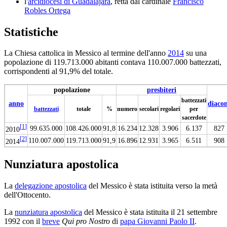
l'
arcidiocesi di Guadalajara
, retta dal cardinale
Francisco
Robles Ortega
Statistiche
La Chiesa cattolica in Messico al termine dell'anno
2014
su una
popolazione di 119.713.000 abitanti contava 110.007.000 battezzati,
corrispondenti al 91,9% del totale.
popolazione
presbiteri
battezzati
anno
diacon
battezzati
totale
%
numero
secolari
regolari
per
sacerdote
[
1
]
99.635.000
108.426.000
91,8
16.234
12.328
3.906
6.137
827
2010
[
2
]
110.007.000
119.713.000
91,9
16.896
12.931
3.965
6.511
908
2014
Nunziatura apostolica
La
delegazione apostolica
del Messico è stata istituita verso la metà
dell'Ottocento.
La
nunziatura apostolica
del Messico è stata istituita il 21 settembre
1992 con il
breve
Qui pro Nostro
di
papa Giovanni Paolo II
.