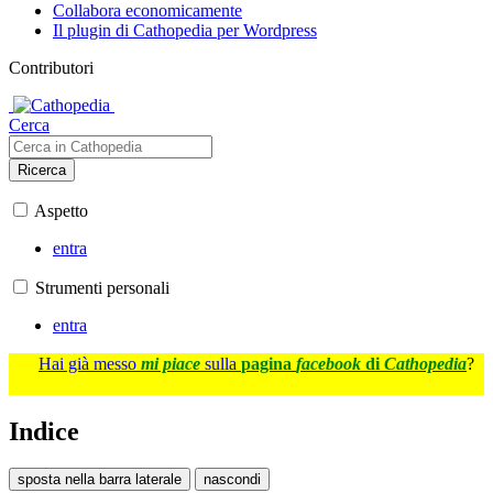
Collabora economicamente
Il plugin di Cathopedia per Wordpress
Contributori
Cerca
Ricerca
Aspetto
entra
Strumenti personali
entra
Hai già messo
mi piace
sulla
pagina
facebook
di
Cathopedia
?
Indice
sposta nella barra laterale
nascondi