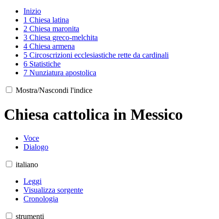
Inizio
1
Chiesa latina
2
Chiesa maronita
3
Chiesa greco-melchita
4
Chiesa armena
5
Circoscrizioni ecclesiastiche rette da cardinali
6
Statistiche
7
Nunziatura apostolica
Mostra/Nascondi l'indice
Chiesa cattolica in Messico
Voce
Dialogo
italiano
Leggi
Visualizza sorgente
Cronologia
strumenti