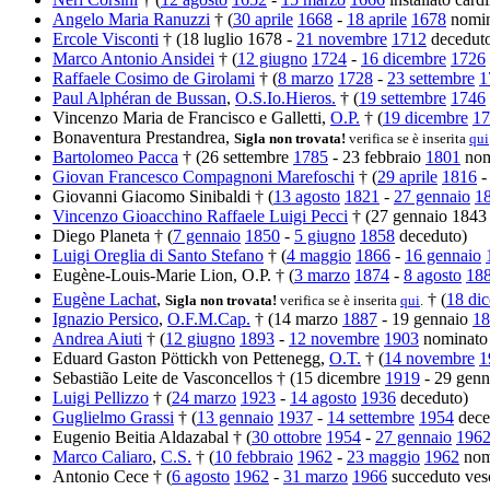
Angelo Maria Ranuzzi
† (
30 aprile
1668
-
18 aprile
1678
nomina
Ercole Visconti
† (18 luglio 1678 -
21 novembre
1712
decedut
Marco Antonio Ansidei
† (
12 giugno
1724
-
16 dicembre
1726
Raffaele Cosimo de Girolami
† (
8 marzo
1728
-
23 settembre
1
Paul Alphéran de Bussan
,
O.S.Io.Hieros.
† (
19 settembre
1746
Vincenzo Maria de Francisco e Galletti,
O.P.
† (
19 dicembre
17
Bonaventura Prestandrea,
Sigla non trovata!
verifica se è inserita
qui
Bartolomeo Pacca
† (26 settembre
1785
- 23 febbraio
1801
nomi
Giovan Francesco Compagnoni Marefoschi
† (
29 aprile
1816
Giovanni Giacomo Sinibaldi † (
13 agosto
1821
-
27 gennaio
1
Vincenzo Gioacchino Raffaele Luigi Pecci
† (27 gennaio 1843
Diego Planeta † (
7 gennaio
1850
-
5 giugno
1858
deceduto)
Luigi Oreglia di Santo Stefano
† (
4 maggio
1866
-
16 gennaio
Eugène-Louis-Marie Lion, O.P. † (
3 marzo
1874
-
8 agosto
18
Eugène Lachat
,
† (
18 di
Sigla non trovata!
verifica se è inserita
qui
.
Ignazio Persico
,
O.F.M.Cap.
† (14 marzo
1887
- 19 gennaio
18
Andrea Aiuti
† (
12 giugno
1893
-
12 novembre
1903
nominato 
Eduard Gaston Pöttickh von Pettenegg,
O.T.
† (
14 novembre
1
Sebastião Leite de Vasconcellos † (15 dicembre
1919
- 29 gen
Luigi Pellizzo
† (
24 marzo
1923
-
14 agosto
1936
deceduto)
Guglielmo Grassi
† (
13 gennaio
1937
-
14 settembre
1954
dece
Eugenio Beitia Aldazabal † (
30 ottobre
1954
-
27 gennaio
196
Marco Caliaro
,
C.S.
† (
10 febbraio
1962
-
23 maggio
1962
nom
Antonio Cece † (
6 agosto
1962
-
31 marzo
1966
succeduto ves