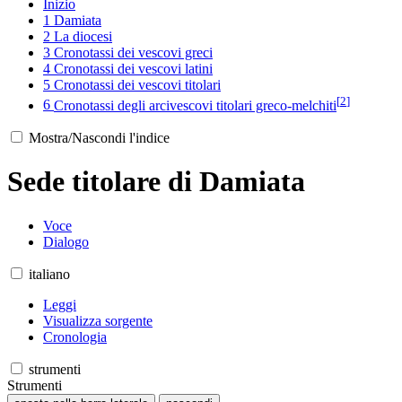
Inizio
1
Damiata
2
La diocesi
3
Cronotassi dei vescovi greci
4
Cronotassi dei vescovi latini
5
Cronotassi dei vescovi titolari
[
2
]
6
Cronotassi degli arcivescovi titolari greco-melchiti
Mostra/Nascondi l'indice
Sede titolare di Damiata
Voce
Dialogo
italiano
Leggi
Visualizza sorgente
Cronologia
strumenti
Strumenti