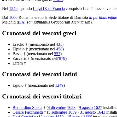
Nel
1249
, quando
Luigi IX di Francia
conquistò la città, essa divenn
Dal
1600
Roma ha eretto la Sede titolare di Damiata
in partibus infid
Melchiti ((
)
Tamiathitanus Graecorum Melkitarum
).
LA
Cronotassi dei vescovi greci
Eraclio † (menzionato nel
431
)
Elpidio † (menzionato nel
458
)
Basso † (menzionato nel
553
)
Zaccaria † (menzionato nell'
879
)
Efrem †
Cronotassi dei vescovi latini
Egidio † (menzionato nel
1249
)
Cronotassi dei vescovi titolari
Bernardino Spada
† (
4 dicembre
1623
-
9 agosto
1627
installat
Cesare Facchinetti
† (
5 settembre
1639
-
31 agosto
1643
install
Neri Corsini
† (
12 agosto
1652
-
15 marzo
1666
installato card