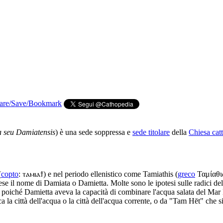
a seu Damiatensis
) è una sede soppressa e
sede titolare
della
Chiesa catt
(
copto
: ⲧⲁⲙⲓⲁϯ) e nel periodo ellenistico come Tamiathis (
greco
Ταμίαθις
ese il nome di Damiata o Damietta. Molte sono le ipotesi sulle radici d
à, poiché Damietta aveva la capacità di combinare l'acqua salata del Mar
la città dell'acqua o la città dell'acqua corrente, o da "Tam Hēt" che sig