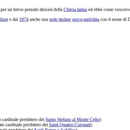
e per un breve periodo diocesi della
Chiesa latina
ed ebbe come vescovo 
elium
e dal
1874
anche una
sede titolare
greco-melchita
con il nome di 
o cardinale presbitero dei
Santo Stefano al Monte Celio
)
ato cardinale presbitero dei
Santi Quattro Coronati
)
inale presbitero dei
Santi Nereo e Achilleo
)