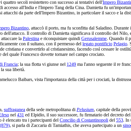
 quattro secoli resistettero con successo ai tentativi dell'
Impero Bizanti
i accesso all'India e l'Impero Tang della Cina. Damietta fu un'importan
attacchi da parte dell'Impero Bizantino, in particolare il sacco e la dist
mpero Bizantino
, attaccò il porto, ma fu sconfitta dal Saladino. Durante i
dell'attacco. Il controllo di Damietta significava il controllo del Nilo, e 
 attaccare la
Palestina
e riconquistare quindi
Gerusalemme
. Quando il p
ficamente con il sultano, con il permesso del
legato pontificio
Pelagio
. 
ede cristiana e convertirlo al cristianesimo, facendo così cessare le ostili
ne del quale Francesco dovette tornare nel campo crociato.
di Francia
; la sua flotta vi giunse nel
1249
ma l'anno seguente il re franc
la sua libertà.
lucco Baibars, vista l'importanza della città per i crociati, la distruss
na,
suffraganea
della sede metropolitana di
Pelusium
, capitale della pro
Efeso
nel
431
ed Elpidio, il suo successore, fu firmatario del decreto de
 è elencato tra i partecipanti del
Concilio di Costantinopoli
del
553
. In
 (879)
, si parla di Zaccaria di Tamiathis, che aveva partecipato a un
sino