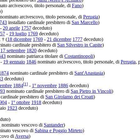
to arcivescovo, titolo personale, di
Fano
)
o)
nominato arcivescovo, titolo personale, di
Perugia
)
743
installato cardinale presbitero di
San Marcello
)
-
20 aprile
1757
deceduto)
57
-
19 luglio
1769
deceduto)
† (
18 dicembre
1769
-
21 dicembre
1777
deceduto)
.
nato cardinale presbitero di
San Silvestro in Capite
)
-
17 settembre
1820
deceduto)
843
nominato patriarca titolare di
Costantinopoli
)
 -
19 gennaio
1846
nominato arcivescovo, titolo personale, di
Perugia
, 
1874
nominato cardinale presbitero di
Sant'Anastasia
)
83
deceduto)
[
1
]
cembre
1884
-
1º novembre
1886
deceduto)
93
nominato cardinale presbitero di
San Pietro in Vincoli
)
cardinale presbitero di
San Girolamo dei Croati
)
904
-
1º ottobre
1918
deceduto)
naio
1923
deceduto)
duto)
2
nominato vescovo di
Santander
)
inato vescovo di
Sabina e Poggio Mirteto
)
covo di
Aversa
)