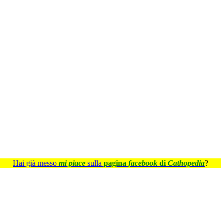
Hai già messo
mi piace
sulla
pagina
facebook
di
Cathopedia
?