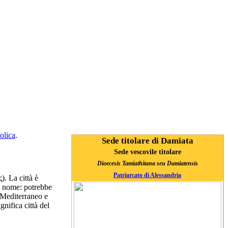
olica
.
Sede titolare di Damiata
Sede vescovile titolare
Dioecesis Tamiathitana seu Damiatensis
Patriarcato di Alessandria
). La città è
el nome: potrebbe
 Mediterraneo e
nifica città del