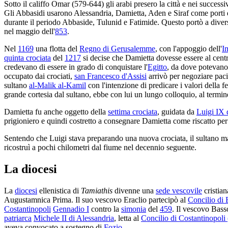
Sotto il califfo Omar (579-644) gli arabi presero la città e nei successivi
Gli Abbasidi usarono Alessandria, Damietta, Aden e Siraf come porti d
durante il periodo Abbaside, Tulunid e Fatimide. Questo portò a diversi 
nel maggio dell'
853
.
Nel
1169
una flotta del
Regno di Gerusalemme
, con l'appoggio dell'
I
quinta crociata
del
1217
si decise che Damietta dovesse essere al centro 
credevano di essere in grado di conquistare l'
Egitto
, da dove potevano
occupato dai crociati,
san Francesco d'Assisi
arrivò per negoziare paci
sultano
al-Malik al-Kamil
con l'intenzione di predicare i valori della f
grande cortesia dal sultano, ebbe con lui un lungo colloquio, al termi
Damietta fu anche oggetto della
settima crociata
, guidata da
Luigi IX 
prigioniero e quindi costretto a consegnare Damietta come riscatto per 
Sentendo che Luigi stava preparando una nuova crociata, il sultano mame
ricostruì a pochi chilometri dal fiume nel decennio seguente.
La diocesi
La
diocesi
ellenistica di
Tamiathis
divenne una
sede vescovile
cristia
Augustamnica Prima. Il suo vescovo Eraclio partecipò al
Concilio di 
Costantinopoli
Gennadio I
contro la
simonia
del
459
. Il vescovo Basso
patriarca
Michele II di Alessandria
, letta al
Concilio di Costantinopoli
aveva convocato a sostegno di
Fozio
.