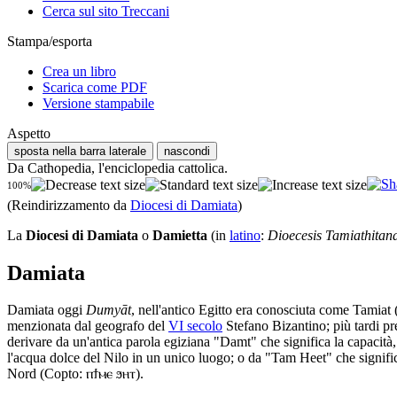
Cerca sul sito Treccani
Stampa/esporta
Crea un libro
Scarica come PDF
Versione stampabile
Aspetto
sposta nella barra laterale
nascondi
Da Cathopedia, l'enciclopedia cattolica.
100%
(Reindirizzamento da
Diocesi di Damiata
)
La
Diocesi di Damiata
o
Damietta
(in
latino
:
Dioecesis Tamiathitan
Damiata
Damiata oggi
Dumyāt
, nell'antico Egitto era conosciuta come Tamiat 
menzionata dal geografo del
VI secolo
Stefano Bizantino; più tardi pr
derivare da un'antica parola egiziana "Damt" che significa la capacit
l'acqua dolce del Nilo in un unico luogo; o da "Tam Heet" che significa 
Nord (Copto: ⲡϯⲙⲉ ϧⲏⲧ).