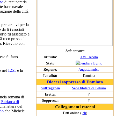
no
di recuperarla.
te base navale
ruzione della città
 preparativi per la
da lì i crociati
orto fu assediato e
Si recò presso il
tà. Ricevuto con
Sede vacante
ese fu fatto
Istituita:
XVII secolo
Stato
Egitto
Regione:
Augustamnica
e nel
1251
e la
Località:
Damiata
Diocesi soppressa di Damiata
Suffraganea
Sede titolare di Pelusio
Eretta:
?
vincia romana di
Soppressa:
?
l
Patriarca di
 una lettera del
Collegamenti esterni
do
che Michele
Dati online (
ch
)