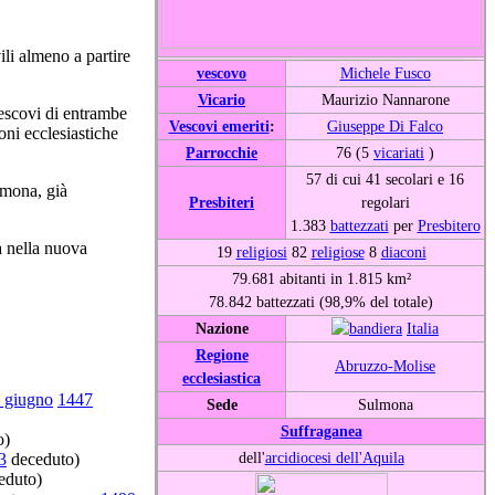
ili almeno a partire
vescovo
Michele Fusco
Vicario
Maurizio Nannarone
 vescovi di entrambe
Vescovi emeriti
:
Giuseppe Di Falco
ioni ecclesiastiche
Parrocchie
76 (5
vicariati
)
57 di cui 41 secolari e 16
lmona, già
Presbiteri
regolari
1.383
battezzati
per
Presbitero
a nella nuova
19
religiosi
82
religiose
8
diaconi
79.681 abitanti in 1.815 km²
78.842 battezzati (98,9% del totale)
Nazione
Italia
Regione
Abruzzo-Molise
ecclesiastica
 giugno
1447
Sede
Sulmona
Suffraganea
o)
dell'
arcidiocesi dell'Aquila
3
deceduto)
eduto)