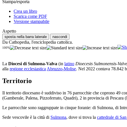
Stampa/esporta
Crea un libro
Scarica come PDF
Versione stampabile
Aspetto
sposta nella barra laterale
nascondi
Da Cathopedia, l'enciclopedia cattolica.
100%
La
Diocesi di Sulmona-Valva
(in
latino
Dioecesis Sulmonensis-Valve
alla
regione ecclesiastica
Abruzzo-Molise
. Nel 2022 contava 78.842 ba
Territorio
Il territorio diocesano è suddiviso in 76 parrocchie che coprono 49 
(Gamberale, Palena, Pizzoferrato, Quadri), 2 in provincia di Pescara (P
Le parrocchie sono raggruppate in cinque foranie: di Sulmona, di Intro
Sede vescovile è la città di
Sulmona
, dove si trova la
cattedrale di San