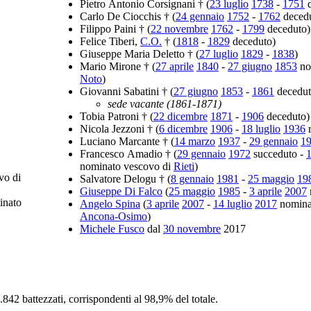
Pietro Antonio Corsignani † (
23 luglio
1738
-
1751
d
Carlo De Ciocchis † (
24 gennaio
1752
-
1762
decedu
Filippo Paini † (
22 novembre
1762
-
1799
deceduto)
Felice Tiberi,
C.O.
† (
1818
-
1829
deceduto)
Giuseppe Maria Deletto † (
27 luglio
1829
-
1838
)
Mario Mirone † (
27 aprile
1840
-
27 giugno
1853
no
Noto
)
Giovanni Sabatini † (
27 giugno
1853
-
1861
decedut
sede vacante (1861-1871)
Tobia Patroni † (
22 dicembre
1871
-
1906
deceduto)
Nicola Jezzoni † (
6 dicembre
1906
-
18 luglio
1936
r
Luciano Marcante † (
14 marzo
1937
-
29 gennaio
1
Francesco Amadio † (
29 gennaio
1972
succeduto -
nominato vescovo di
Rieti
)
vo di
Salvatore Delogu † (
8 gennaio
1981
-
25 maggio
19
Giuseppe Di Falco
(
25 maggio
1985
-
3 aprile
2007
r
nato
Angelo Spina
(
3 aprile
2007
-
14 luglio
2017
nominat
Ancona-Osimo
)
Michele Fusco
dal
30 novembre
2017
42 battezzati, corrispondenti al 98,9% del totale.