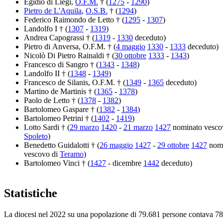
Egidio di Liegi,
O.F.M.
† (
1275
-
1290
)
Pietro de L'Aquila
,
O.S.B.
† (
1294
)
Federico Raimondo de Letto † (
1295
-
1307
)
Landolfo I † (
1307
-
1319
)
Andrea Capograssi † (
1319
-
1330
deceduto)
Pietro di Anversa, O.F.M. † (
4 maggio
1330
-
1333
deceduto)
Nicolò Di Pietro Rainaldi † (
30 ottobre
1333
-
1343
)
Francesco di Sangro † (
1343
-
1348
)
Landolfo II † (
1348
-
1349
)
Francesco de Silanis, O.F.M. † (
1349
-
1365
deceduto)
Martino de Martinis † (
1365
-
1378
)
Paolo de Letto † (
1378
-
1382
)
Bartolomeo Gaspare † (
1382
-
1384
)
Bartolomeo Petrini † (
1402
-
1419
)
Lotto Sardi † (
29 marzo
1420
-
21 marzo
1427
nominato vesco
Spoleto
)
Benedetto Guidalotti † (
26 maggio
1427
-
29 ottobre
1427
nomi
vescovo di
Teramo
)
Bartolomeo Vinci † (
1427
- dicembre
1442
deceduto)
Statistiche
La diocesi nel 2022 su una popolazione di 79.681 persone contava 78.8