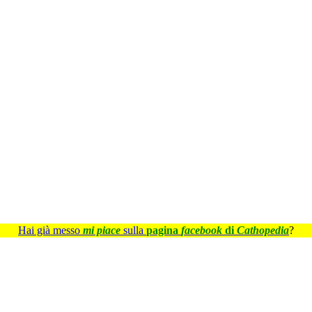
Hai già messo
mi piace
sulla
pagina
facebook
di
Cathopedia
?