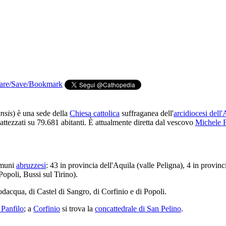
nsis
) è una sede della
Chiesa cattolica
suffraganea dell'
arcidiocesi dell'
ttezzati su 79.681 abitanti. È attualmente diretta dal vescovo
Michele 
comuni
abruzzesi
: 43 in provincia dell'Aquila (valle Peligna), 4 in provinc
opoli, Bussi sul Tirino).
dacqua, di Castel di Sangro, di Corfinio e di Popoli.
 Panfilo
; a
Corfinio
si trova la
concattedrale di San Pelino
.