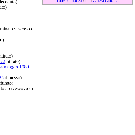
Tutte le diocesi
della
Chiesa cattolica
eceduto)
to)
minato vescovo di
o)
itirato)
972
ritirato)
14 maggio
1980
85
dimesso)
itirato)
o arcivescovo di