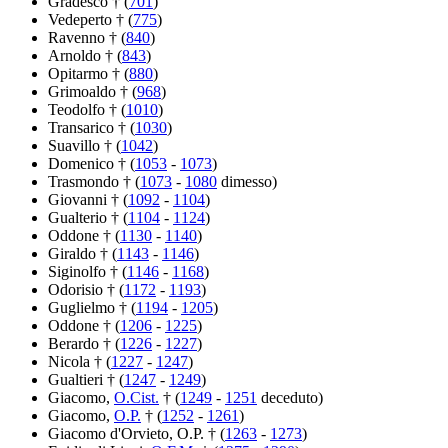
Gradesco † (
701
)
Vedeperto † (
775
)
Ravenno † (
840
)
Arnoldo † (
843
)
Opitarmo † (
880
)
Grimoaldo † (
968
)
Teodolfo † (
1010
)
Transarico † (
1030
)
Suavillo † (
1042
)
Domenico † (
1053
-
1073
)
Trasmondo † (
1073
-
1080
dimesso)
Giovanni † (
1092
-
1104
)
Gualterio † (
1104
-
1124
)
Oddone † (
1130
-
1140
)
Giraldo † (
1143
-
1146
)
Siginolfo † (
1146
-
1168
)
Odorisio † (
1172
-
1193
)
Guglielmo † (
1194
-
1205
)
Oddone † (
1206
-
1225
)
Berardo † (
1226
-
1227
)
Nicola † (
1227
-
1247
)
Gualtieri † (
1247
-
1249
)
Giacomo,
O.Cist.
† (
1249
-
1251
deceduto)
Giacomo,
O.P.
† (
1252
-
1261
)
Giacomo d'Orvieto, O.P. † (
1263
-
1273
)