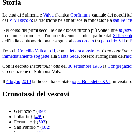
Storia
Le città di Sulmona e
Valva
(l'antica
Corfinium
, capitale dei popoli it
dal
V
-
VI secolo
: la tradizione ne attribuisce la fondazione a
san Felici
Nel corso dei primi secoli le due diocesi furono più volte unite
in per
in un'unica cronotassi: l'unione divenne stabile a partire dal
XIII secol
dell'Italia centromeridionale seguita al
concordato
tra
papa Pio VII
e
F
Dopo il
Concilio Vaticano II
, con la
lettera apostolica
Cum cognitum
immediatamente soggette
alla
Santa Sede
, fossero suffraganee dell'
arc
Con il decreto
Instantibus votis
del
30 settembre
1986
la
Congregazion
circoscrizione di Sulmona-Valva.
Il
4 luglio
2010
la diocesi ha ospitato
papa Benedetto XVI
, in visita 
Cronotassi dei vescovi
Gerunzio † (
490
)
Palladio † (
499
)
Fortunato † (
503
)
San Panfilo † (
682
)