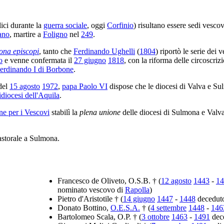
alici durante la
guerra sociale
, oggi
Corfinio
) risultano essere sedi vescov
ano
, martire a
Foligno
nel
249
.
sona episcopi
, tanto che
Ferdinando Ughelli
(
1804
) riportò le serie dei
o
e venne confermata il
27 giugno
1818
, con la riforma delle circoscriz
erdinando I di Borbone
.
del
15 agosto
1972
,
papa Paolo VI
dispose che le diocesi di Valva e Su
idiocesi dell'Aquila
.
e per i Vescovi
stabilì la
plena unione
delle diocesi di Sulmona e Valv
pastorale a Sulmona.
Francesco de Oliveto, O.S.B. † (
12 agosto
1443
-
14
nominato vescovo di
Rapolla
)
Pietro d'Aristotile † (
14 giugno
1447
-
1448
decedut
Donato Bottino,
O.E.S.A.
† (
4 settembre
1448
-
146
Bartolomeo Scala, O.P. † (
3 ottobre
1463
-
1491
dec