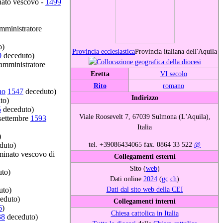
nato vescovo -
1499
mministratore
o)
Provincia ecclesiastica
Provincia italiana dell'Aquila
9
deceduto)
amministratore
Eretta
VI secolo
Rito
romano
no
1547
deceduto)
Indirizzo
to)
5
deceduto)
Viale Roosevelt 7, 67039 Sulmona (L'Aquila),
settembre
1593
Italia
)
tel. +39086434065 fax. 0864 33 522
@
duto)
inato vescovo di
Collegamenti esterni
Sito (
web
)
to)
Dati online
2024
(
gc
ch
)
Dati dal sito web della CEI
uto)
eduto)
Collegamenti interni
6
)
Chiesa cattolica in Italia
38
deceduto)