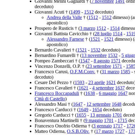
Giovanni Melini Gagliardi † (
7 novembre
1491
ordi
deceduto)
Giovanni Acuti † (
1499
-
1512
deceduto)
Andrea della Valle
† (
1512
-
1512
dimesso) (a
apostolico)
Prospero de Rusticis † (
3 marzo
1512
-
1514
dimess
Giovanni Battista Cavicchio † (
28 luglio
1514
-
151
Alessandro Farnese
† (
1521
-
1521
dimesso) (
apostolico)
Bernardo Cavalieri † (
1521
-
1532
deceduto)
Bernardino Fumarelli † (
13 novembre
1532
-
5 giug
Pompeo Zambeccari † (
1547
-
8 agosto
1571
decedu
Vincenzo Donzelli, O.P. † (
23 settembre
1571
-
158
Francesco Carusi,
O.F.M.Conv.
† (
31 marzo
1585
- 
deceduto)
Cesare Del Pezzo † (
1593
-
23 aprile
1621
deceduto
Francesco Cavalieri † (
1621
-
4 settembre
1637
dece
Francesco Boccapaduli
† (
1638
-
6 maggio
1647
nom
Città di Castello
)
Alessandro Masi † (
1647
-
12 settembre
1648
decedu
Francesco Carducci † (
1649
-
1654
deceduto)
Gregorio Carducci † (
1655
-
13 gennaio
1701
deced
Bonaventura Martinelli † (
9 maggio
1701
-
1715
dec
Francesco Onofrio Odierna † (
3 gennaio
1717
-
172
Matteo Odierna,
O.S.B.Oliv.
† (
17 marzo
1727
-
17