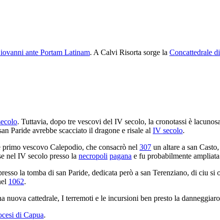
Giovanni ante Portam Latinam
. A Calvi Risorta sorge la
Concattedrale d
secolo
. Tuttavia, dopo tre vescovi del IV secolo, la cronotassi è lacunos
 san Paride avrebbe scacciato il dragone e risale al
IV secolo
.
me primo vescovo Calepodio, che consacrò nel
307
un altare a san Casto,
se nel IV secolo presso la
necropoli
pagana
e fu probabilmente ampliata
resso la tomba di san Paride, dedicata però a san Terenziano, di ciu si o
el
1062
.
a nuova cattedrale, I terremoti e le incursioni ben presto la danneggiar
ocesi di Capua
.