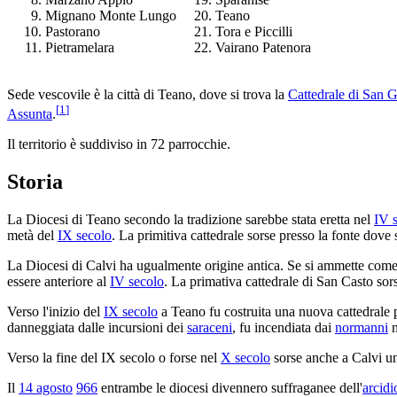
Mignano Monte Lungo
Teano
Pastorano
Tora e Piccilli
Pietramelara
Vairano Patenora
Sede vescovile è la città di Teano, dove si trova la
Cattedrale di San 
[
1
]
Assunta
.
Il territorio è suddiviso in 72 parrocchie.
Storia
La Diocesi di Teano secondo la tradizione sarebbe stata eretta nel
IV 
metà del
IX secolo
. La primitiva cattedrale sorse presso la fonte dove
La Diocesi di Calvi ha ugualmente origine antica. Se si ammette co
essere anteriore al
IV secolo
. La primativa cattedrale di San Casto sor
Verso l'inizio del
IX secolo
a Teano fu costruita una nuova cattedrale p
danneggiata dalle incursioni dei
saraceni
, fu incendiata dai
normanni
n
Verso la fine del IX secolo o forse nel
X secolo
sorse anche a Calvi un
Il
14 agosto
966
entrambe le diocesi divennero suffraganee dell'
arcidi