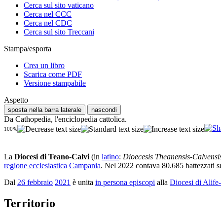
Cerca sul sito vaticano
Cerca nel CCC
Cerca nel CDC
Cerca sul sito Treccani
Stampa/esporta
Crea un libro
Scarica come PDF
Versione stampabile
Aspetto
sposta nella barra laterale
nascondi
Da Cathopedia, l'enciclopedia cattolica.
100%
La
Diocesi di Teano-Calvi
(in
latino
:
Dioecesis Theanensis-Calvensi
regione ecclesiastica
Campania
. Nel 2022 contava 80.685 battezzati su
Dal
26 febbraio
2021
è unita
in persona episcopi
alla
Diocesi di Alife
Territorio