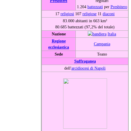
Presbiteri
regolari
1.204
battezzati
per
Presbitero
17
religiosi
107
religiose
11
diaconi
83.000 abitanti in 663 km²
80.685 battezzati (97,2% del totale)
Nazione
Italia
Regione
Campania
ecclesiastica
Sede
Teano
Suffraganea
dell'
arcidiocesi di Napoli