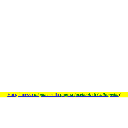
Hai già messo
mi piace
sulla
pagina
facebook
di
Cathopedia
?