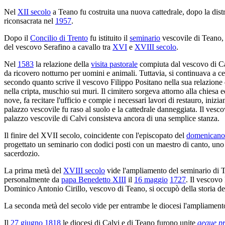
Nel
XII secolo
a Teano fu costruita una nuova cattedrale, dopo la dis
riconsacrata nel
1957
.
Dopo il
Concilio di Trento
fu istituito il
seminario
vescovile di Teano, 
del vescovo Serafino a cavallo tra
XVI
e
XVIII secolo
.
Nel
1583
la relazione della
visita pastorale
compiuta dal vescovo di Cal
da ricovero notturno per uomini e animali. Tuttavia, si continuava a 
secondo quanto scrive il vescovo Filippo Positano nella sua relazione
nella cripta, muschio sui muri. Il cimitero sorgeva attorno alla chiesa
nove, fa recitare l'ufficio e compie i necessari lavori di restauro, ini
palazzo vescovile fu raso al suolo e la cattedrale danneggiata. Il vesc
palazzo vescovile di Calvi consisteva ancora di una semplice stanza.
Il finire del XVII secolo, coincidente con l'episcopato del
domenicano
progettato un seminario con dodici posti con un maestro di canto, uno 
sacerdozio.
La prima metà del
XVIII secolo
vide l'ampliamento del seminario di Te
personalmente da
papa Benedetto XIII
il
16 maggio
1727
. Il vescovo
Dominico Antonio Cirillo, vescovo di Teano, si occupò della storia de
La seconda metà del secolo vide per entrambe le diocesi l'ampliament
Il
27 giugno
1818
le diocesi di Calvi e di Teano furono unite
aeque pr