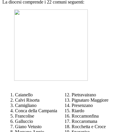
La diocesi comprende i 22 comuni seguenti:
Caianello
Pietravairano
Calvi Risorta
Pignataro Maggiore
Camigliano
Presenzano
Conca della Campania
Riardo
Francolise
Roccamonfina
Galluccio
Roccaromana
Giano Vetusto
Rocchetta e Croce
Marzano Appio
Sparanise