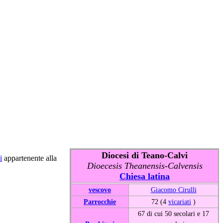
Diocesi di Teano-Calvi
i
appartenente alla
Dioecesis Theanensis-Calvensis
Chiesa latina
vescovo
Giacomo Cirulli
Parrocchie
72 (4
vicariati
)
67 di cui 50 secolari e 17