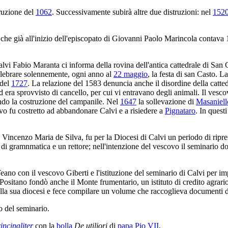
truzione del
1062
. Successivamente subirà altre due distruzioni: nel
152
che già all'inizio dell'episcopato di Giovanni Paolo Marincola contava 
vi Fabio Maranta ci informa della rovina dell'antica cattedrale di San 
celebrare solennemente, ogni anno al
22 maggio
, la festa di san Casto. L
 del
1727
. La relazione del 1583 denuncia anche il disordine della cattedr
 ed era sprovvisto di cancello, per cui vi entravano degli animali. Il v
ziando la costruzione del campanile. Nel
1647
la sollevazione di
Masaniell
ovo fu costretto ad abbandonare Calvi e a risiedere a
Pignataro
. In quest
Vincenzo Maria de Silva, fu per la Diocesi di Calvi un periodo di ripres
di gramnmatica e un rettore; nell'intenzione del vescovo il seminario do
ano con il vescovo Giberti e l'istituzione del seminario di Calvi per i
 Positano fondò anche il Monte frumentario, un istituto di credito agrario 
lla sua diocesi e fece compilare un volume che raccoglieva documenti d'
o del seminario.
incipaliter
con la
bolla
De utiliori
di
papa Pio VII
.