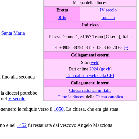
Mappa della diocesi
Eretta
IV secolo
Rito
romano
Indirizzo
i Santa Maria
Piazza Duomo 1, 81057 Teano [Caserta], Italia
tel. +390823875428 fax. 0823.65.70.63
@
Collegamenti esterni
Sito (
web
)
Dati online
2024
(
gc
ch
)
Dati dal sito web della CEI
a fino alla seconda
Collegamenti interni
Chiesa cattolica in Italia
 la diocesi potrebbe
Tutte le diocesi
della
Chiesa cattolica
 nel
V secolo
.
ttennero le reliquie verso il
1050
. La chiesa, che era già stata
ono e nel
1452
fu restaurata dal vescovo Angelo Mazziotta.