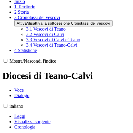
Inizio
1
Territorio
2
Storia
3
Cronotassi dei vescovi
Attiva/disattiva la sottosezione Cronotassi dei vescovi
3.1
Vescovi di Teano
3.2
Vescovi di Calvi
3.3
Vescovi di Calvi e Teano
3.4
Vescovi di Teano-Calvi
4
Statistiche
Mostra/Nascondi l'indice
Diocesi di Teano-Calvi
Voce
Dialogo
italiano
Leggi
Visualizza sorgente
Cronologia