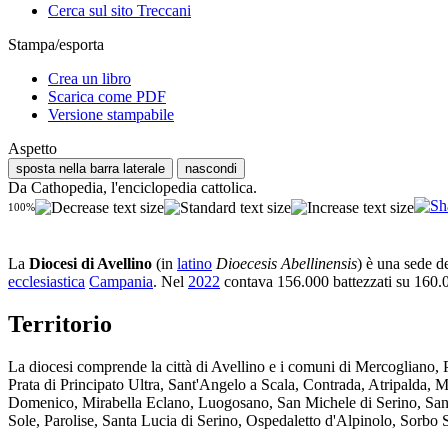
Cerca sul sito Treccani
Stampa/esporta
Crea un libro
Scarica come PDF
Versione stampabile
Aspetto
sposta nella barra laterale
nascondi
Da Cathopedia, l'enciclopedia cattolica.
100%
La
Diocesi di Avellino
(in
latino
Dioecesis Abellinensis
) è una sede d
ecclesiastica
Campania
. Nel
2022
contava 156.000 battezzati su 160.0
Territorio
La diocesi comprende la città di Avellino e i comuni di Mercogliano, P
Prata di Principato Ultra, Sant'Angelo a Scala, Contrada, Atripalda,
Domenico, Mirabella Eclano, Luogosano, San Michele di Serino, Sant'A
Sole, Parolise, Santa Lucia di Serino, Ospedaletto d'Alpinolo, Sorbo S