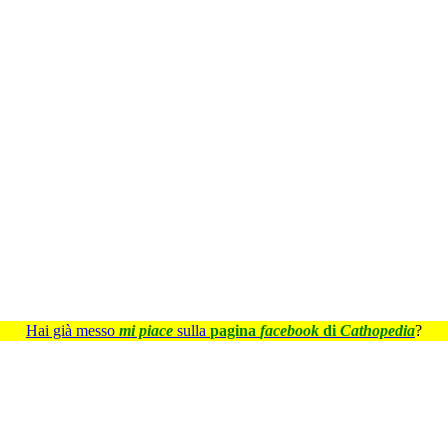
Hai già messo
mi piace
sulla
pagina
facebook
di
Cathopedia
?