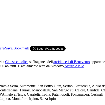
ella
Chiesa cattolica
suffraganea dell'
arcidiocesi di Benevento
appartene
00 abitanti. È attualmente retta dal vescovo
Arturo Aiello
.
ratola Serra, Summonte, San Potito Ultra, Serino, Grottolella, Aiello d
 Montefredane, Taurasi, Manocalzati, San Mango sul Calore, Candida, C
ngelo all'Esca, Capriglia Irpina, Paternopoli, Fontanarosa, Cesinali, 
erpico, Monteforte Irpino, Salza Irpina.