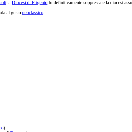
oli
la
Diocesi di Frigento
fu definitivamente soppressa e la diocesi assu
ola al gusto
neoclassico
.
co
)