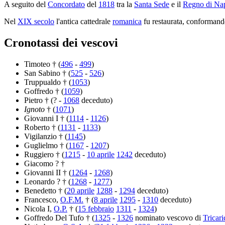
A seguito del
Concordato
del
1818
tra la
Santa Sede
e il
Regno di Nap
Nel
XIX secolo
l'antica cattedrale
romanica
fu restaurata, conformand
Cronotassi dei vescovi
Timoteo † (
496
-
499
)
San Sabino † (
525
-
526
)
Truppualdo † (
1053
)
Goffredo † (
1059
)
Pietro † (? -
1068
deceduto)
Ignoto
† (
1071
)
Giovanni I † (
1114
-
1126
)
Roberto † (
1131
-
1133
)
Vigilanzio † (
1145
)
Guglielmo † (
1167
-
1207
)
Ruggiero † (
1215
-
10 aprile
1242
deceduto)
Giacomo ? †
Giovanni II † (
1264
-
1268
)
Leonardo ? † (
1268
-
1277
)
Benedetto † (
20 aprile
1288
-
1294
deceduto)
Francesco,
O.F.M.
† (
8 aprile
1295
-
1310
deceduto)
Nicola I,
O.P.
† (
15 febbraio
1311
-
1324
)
Goffredo Del Tufo † (
1325
-
1326
nominato vescovo di
Tricari