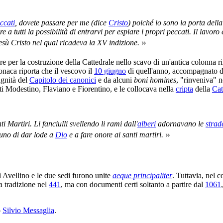
ccati
, dovete passare per me (dice
Cristo
) poiché io sono la porta dell
tutti la possibilità di entrarvi per espiare i propri peccati. Il lavoro 
»
sù Cristo nel qual ricadeva la XV indizione.
are per la costruzione della Cattedrale nello scavo di un'antica colonna 
onaca riporta che il vescovo il
10 giugno
di quell'anno, accompagnato da
ignità del
Capitolo dei canonici
e da alcuni
boni homines
, "rinveniva" 
anti Modestino, Flaviano e Fiorentino, e le collocava nella
cripta
della
Cat
i Martiri. Li fanciulli svellendo li rami dall'
alberi
adornavano le
strad
»
cuno di dar lode a
Dio
e a fare onore ai santi martiri.
 Avellino e le due sedi furono unite
aeque principaliter
. Tuttavia, nel 
a tradizione nel
441
, ma con documenti certi soltanto a partire dal
1061
o
Silvio Messaglia
.