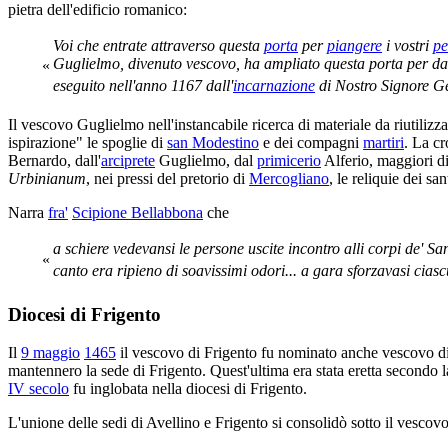
pietra dell'edificio romanico:
Voi che entrate attraverso questa
porta
per
piangere
i vostri
pe
Guglielmo, divenuto vescovo, ha ampliato questa porta per dare a 
«
eseguito nell'anno 1167 dall'
incarnazione
di Nostro Signore Ge
Il vescovo Guglielmo nell'instancabile ricerca di materiale da riutilizz
ispirazione" le spoglie di
san Modestino
e dei compagni
martiri
. La cr
Bernardo, dall'
arciprete
Guglielmo, dal
primicerio
Alferio, maggiori d
Urbinianum
, nei pressi del pretorio di
Mercogliano
, le reliquie dei s
Narra
fra'
Scipione Bellabbona
che
a schiere vedevansi le persone uscite incontro alli corpi de' Sant
«
canto era ripieno di soavissimi odori... a gara sforzavasi cias
Diocesi di Frigento
Il
9 maggio
1465
il vescovo di Frigento fu nominato anche vescovo di
mantennero la sede di Frigento. Quest'ultima era stata eretta secondo l
IV secolo
fu inglobata nella diocesi di Frigento.
L'unione delle sedi di Avellino e Frigento si consolidò sotto il vescov