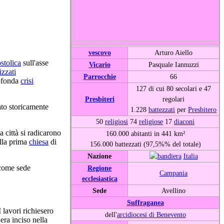
vescovo
Arturo Aiello
stolica
sull'asse
Vicario
Pasquale Iannuzzi
izzati
Parrocchie
66
rofonda
crisi
127 di cui 80 secolari e 47
Presbiteri
regolari
ato storicamente
1.228
battezzati
per
Presbitero
50
religiosi
74
religiose
17
diaconi
a città si radicarono
160.000 abitanti in 441 km²
lla prima
chiesa
di
156.000 battezzati (97,5%% del totale)
Nazione
Italia
come sede
Regione
Campania
ecclesiastica
Sede
Avellino
Suffraganea
 I lavori richiesero
dell'
arcidiocesi di Benevento
era inciso nella