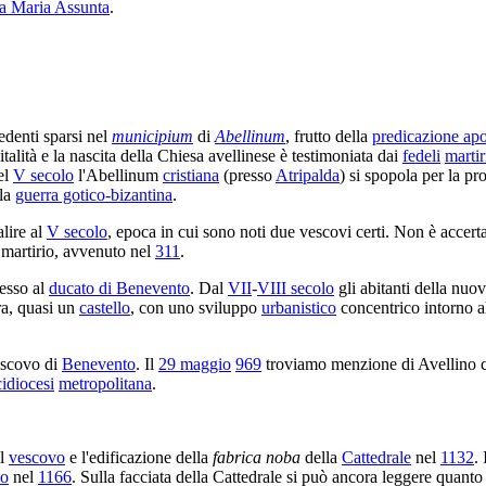
a Maria Assunta
.
edenti sparsi nel
municipium
di
Abellinum
, frutto della
predicazione apo
italità e la nascita della Chiesa avellinese è testimoniata dai
fedeli
martir
el
V secolo
l'Abellinum
cristiana
(presso
Atripalda
) si spopola per la p
la
guerra gotico-bizantina
.
lire al
V secolo
, epoca in cui sono noti due vescovi certi. Non è accert
 martirio, avvenuto nel
311
.
esso al
ducato di Benevento
. Dal
VII
-
VIII secolo
gli abitanti della nuov
ra, quasi un
castello
, con uno sviluppo
urbanistico
concentrico intorno a
escovo di
Benevento
. Il
29 maggio
969
troviamo menzione di Avellino 
cidiocesi
metropolitana
.
el
vescovo
e l'edificazione della
fabrica noba
della
Cattedrale
nel
1132
.
mo
nel
1166
. Sulla facciata della Cattedrale si può ancora leggere quanto 