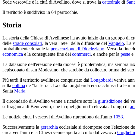
Sede vescovile è la città di Avellino, dove si trova la
cattedrale
di
Sant
Il territorio è suddiviso in 64 parrocchie.
Storia
La storia della Chiesa di Avellinese ha avuto inizio da un gruppo di cr
delle
strade consolari
, la vera "rete" della diffusione del
Vangelo
. La v
probabilmente durante la
persecuzione di Diocleziano
. Verso la fine d
economica
e la conseguente fine dei
commerci
, e anche per la
peste
e 
La datazione dell'erezione della diocesi è problematica, ma sembra risa
l'episcopato di san Modestino, che sarebbe da collocare prima del suo
Più tardi il territorio avellinese conquistato dai
Longobardi
veniva ann
sulla
collina
de "la Terra". La città longobarda era racchiusa fra le mu
Santa
Maria
.
Il circondario di Avellino venne a ricadere sotto la
giurisdizione
del v
suffraganea di Benevento, che in quel giorno fu elevata al rango di
ar
Le notizie circa i vescovi di Avellino riprendono dall'anno
1053
.
Successivamente la
gerarchia
ecclesiale si ricompose con l'elezione d
circa vent'anni e la Chiesa venne aperta al culto dal vescovo
Gugliel