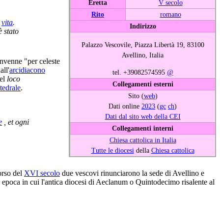
Eretta
V secolo
Rito
romano
a
vita
.
Indirizzo
è stato
Palazzo Vescovile, Piazza Libertà 19, 83100
Avellino, Italia
rinvenne "per celeste
ll'
arcidiacono
tel. +39082574595
@
nel
loco
Collegamenti esterni
tedrale
.
Sito (
web
)
Dati online
2023
(
gc
ch
)
Dati dal sito web della CEI
e
, et ogni
Collegamenti interni
Chiesa cattolica in Italia
Tutte le diocesi
della
Chiesa cattolica
corso del
XVI secolo
due vescovi rinunciarono la sede di Avellino e
, epoca in cui l'antica diocesi di Aeclanum o Quintodecimo risalente al