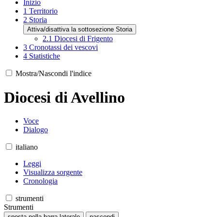
Inizio
1
Territorio
2
Storia
Attiva/disattiva la sottosezione Storia
2.1
Diocesi di Frigento
3
Cronotassi dei vescovi
4
Statistiche
Mostra/Nascondi l'indice
Diocesi di Avellino
Voce
Dialogo
italiano
Leggi
Visualizza sorgente
Cronologia
strumenti
Strumenti
sposta nella barra laterale
nascondi