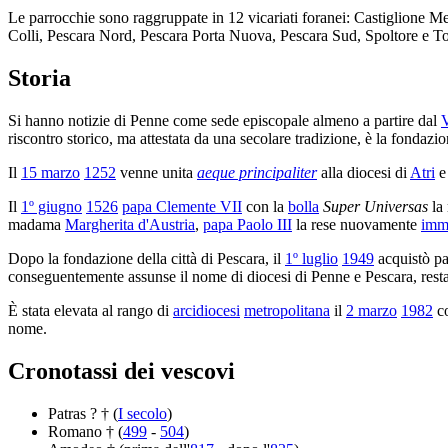
Le parrocchie sono raggruppate in 12 vicariati foranei: Castiglione
Colli, Pescara Nord, Pescara Porta Nuova, Pescara Sud, Spoltore e Tor
Storia
Si hanno notizie di Penne come sede episcopale almeno a partire dal
V
riscontro storico, ma attestata da una secolare tradizione, è la fondazi
Il
15 marzo
1252
venne unita
aeque principaliter
alla diocesi di
Atri
e 
Il
1º giugno
1526
papa Clemente VII
con la
bolla
Super Universas
la 
madama
Margherita d'Austria
,
papa Paolo III
la rese nuovamente
imm
Dopo la fondazione della città di Pescara, il
1º luglio
1949
acquistò par
conseguentemente assunse il nome di diocesi di Penne e Pescara, res
È stata elevata al rango di
arcidiocesi
metropolitana
il
2 marzo
1982
co
nome.
Cronotassi dei vescovi
Patras ? † (
I secolo
)
Romano † (
499
-
504
)