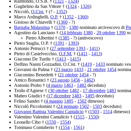
Raimondo, O.S.B. † (
1321
-
1324
)
Guglielmo da San Vittore † (
1324
-
1326
)
Niccolò,
O.Cist.
† (? -
1352
)
Marco Ardinghelli,
O.P.
† (
1352
-
1360
)
Gioioso de Chiavelli † (
1360
- ?)
Barnaba Malaspina
† (
1370
-
1380
nominato arcivescovo di
Pi
Agostino da Lanciano † (
14 febbraio
1380
-
29 ottobre
1390
no
Pietro Albertini † (
1385
- ?) (antivescovo)
Pietro Staglia, O.P. † (
1391
-
1393
)
Antonio Petrucci † (
27 settembre
1393
-
1411
)
Pietro di Castelvecchio,
O.F.M.
† (
1411
-
1413
)
Giacomo De Turdis † (
1413
-
1415
)
Delfino Nanni Gozzadini, O.Cist. † (
1419
-
1433
nominato ves
Giovanni da Palma † (
23 marzo
1433
-
21 ottobre
1454
nomina
Giacomino Benedetti † (
21 ottobre
1454
- ?)
Amico Bonamici † (
23 agosto
1456
-
1462
)
Antonio Probo † (
4 marzo
1463
-
1482
deceduto)
Troilo d'Agnese † (
30 ottobre
1482
-
17 dicembre
1483
nomina
Matteo Giudici † (
17 dicembre
1483
-
1495
deceduto)
Felino Sandei † (
4 maggio
1495
-
1502
dimesso)
Niccolò Piccolomini † (
24 gennaio
1502
-
1503
deceduto)
Giovanni Battista Valentini Cantalicio
† (
1503
-
1514
dimesso)
Valentino Valentini Cantalicio † (
1515
-
1550
)
Leonello Cibo † (
1550
-
1554
)
Tommaso Contuberio † (
1554
-
1561
)