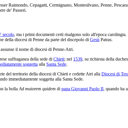
 Messer Raimondo, Cepagatti, Cermignano, Montesilvano, Penne, Pescara
re de' Passeri.
 secolo
, ma i primi documenti certi risalgono solo all'epoca carolingia.
one della diocesi di Penne da parte del discepolo di
Gesù
Patras.
assunse il nome di diocesi di Penne-Atri.
rese suffraganea della sede di
Chieti
; nel
1539
, su richiesta della duche
ediatamente soggetta
alla
Santa Sede
.
te del territorio della diocesi di Chieti e cedette Atri alla
Diocesi di Te
tando immediatamente soggetta alla Santa Sede.
n la bolla
Ad maiorem quidem
di
papa Giovanni Paolo II
, quando ha as