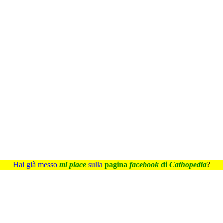
Hai già messo
mi piace
sulla
pagina
facebook
di
Cathopedia
?