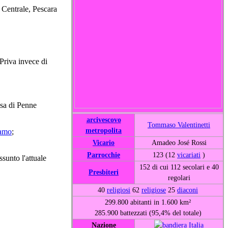
 Centrale, Pescara
 Priva invece di
ssa di Penne
arcivescovo
Tommaso Valentinetti
metropolita
ramo
;
Vicario
Amadeo José Rossi
Parrocchie
123 (12
vicariati
)
sunto l'attuale
152 di cui 112 secolari e 40
Presbiteri
regolari
40
religiosi
62
religiose
25
diaconi
299.800 abitanti in 1.600 km²
285.900 battezzati (95,4% del totale)
Nazione
Italia