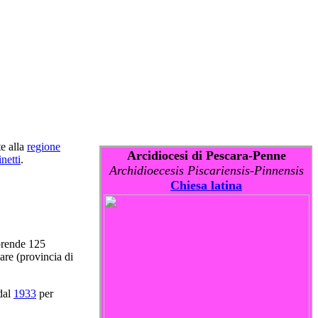
e alla
regione
Arcidiocesi di Pescara-Penne
netti
.
Archidioecesis Piscariensis-Pinnensis
Chiesa latina
mprende 125
are (provincia di
 dal
1933
per