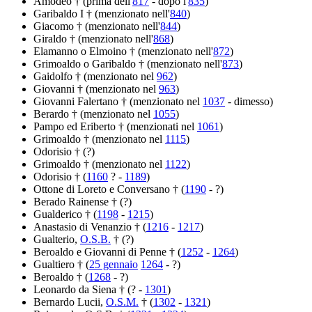
Amodeo † (prima dell'
817
- dopo l'
835
)
Garibaldo I † (menzionato nell'
840
)
Giacomo † (menzionato nell'
844
)
Giraldo † (menzionato nell'
868
)
Elamanno o Elmoino † (menzionato nell'
872
)
Grimoaldo o Garibaldo † (menzionato nell'
873
)
Gaidolfo † (menzionato nel
962
)
Giovanni † (menzionato nel
963
)
Giovanni Falertano † (menzionato nel
1037
- dimesso)
Berardo † (menzionato nel
1055
)
Pampo ed Eriberto † (menzionati nel
1061
)
Grimoaldo † (menzionato nel
1115
)
Odorisio † (?)
Grimoaldo † (menzionato nel
1122
)
Odorisio † (
1160
? -
1189
)
Ottone di Loreto e Conversano † (
1190
- ?)
Berado Rainense † (?)
Gualderico † (
1198
-
1215
)
Anastasio di Venanzio † (
1216
-
1217
)
Gualterio,
O.S.B.
† (?)
Beroaldo e Giovanni di Penne † (
1252
-
1264
)
Gualtiero † (
25 gennaio
1264
- ?)
Beroaldo † (
1268
- ?)
Leonardo da Siena † (? -
1301
)
Bernardo Lucii,
O.S.M.
† (
1302
-
1321
)