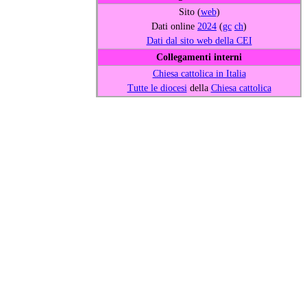
Sito (
web
)
Dati online
2024
(
gc
ch
)
Dati dal sito web della CEI
Collegamenti interni
Chiesa cattolica in Italia
Tutte le diocesi
della
Chiesa cattolica