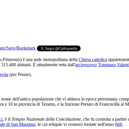
s-Pinnensis
) è una sede metropolitana della
Chiesa cattolica
appartenent
315.400 abitanti. È attualmente retta dall'
arcivescovo
Tommaso Valenti
evita
(per Penne).
, dal nome dell'antica popolazione che vi abitava in epoca preromana: co
 e 10 in provincia di Teramo, e la frazione Pretaro di Francavilla al M
ci
, è il
Tempio Nazionale della Conciliazione
, che fu costruita a partire
ale di San Massimo
, le cui reliquie vi vennero traslate nell'anno
868
.