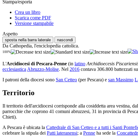
Stampa/esporta
Crea un libro
Scarica come PDF
Versione stampabile
Aspetto
sposta nella barra laterale
nascondi
Da Cathopedia, l'enciclopedia cattolica.
100%
L'
Arcidiocesi di Pescara-Penne
(in
latino
Archidioecesis Piscariensi
ecclesiastica
Abruzzo-Molise
. Nel
2016
contava 306.800 battezzati su 
I patroni della diocesi sono
San Cetteo
(per Pescara) e
san Massimo
L
Territorio
Il territorio dell'arcidiocesi corrisponde alla cosiddetta area vestina
parrocchie che coprono 41 comuni abruzzesi, 31 in provincia di Pescara
Chieti).
A Pescara è ubicata la
Cattedrale di San Cetteo e a tutti i Santi Pontefi
celebrare la stipula dei
Patti lateranensi
; a
Penne
ha sede la
Concattedr