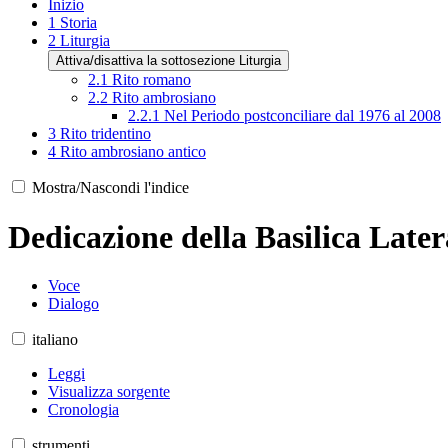
Inizio
1
Storia
2
Liturgia
Attiva/disattiva la sottosezione Liturgia
2.1
Rito romano
2.2
Rito ambrosiano
2.2.1
Nel Periodo postconciliare dal 1976 al 2008
3
Rito tridentino
4
Rito ambrosiano antico
Mostra/Nascondi l'indice
Dedicazione della Basilica Late
Voce
Dialogo
italiano
Leggi
Visualizza sorgente
Cronologia
strumenti