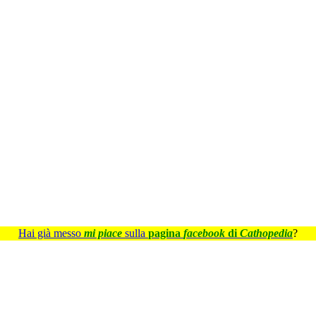
Hai già messo
mi piace
sulla
pagina
facebook
di
Cathopedia
?