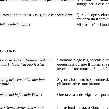
strugge per la casa d
 irreprehensíbilis est. Deus, cui astat Angelórum
Questo luogo scelto d
presenza sta il coro d
tébor nómini tuo.
»
Mi prostrerò nel tuo 
LVATORIS
 cælum. • Dixit: Domine, sint oculi
Salomone piegò le ginocchia e stes
nos in loco, † in quo jussisti
questa casa durante il giorno e la
invocato il tuo nome, o Signore".
uli gloriæ tuæ. • Lavabo inter
Signore, ho amato lo splendore del
Domine.
»
gli innocenti: e starò intorno al tu
omen loci hujus aula Dei.
»
Questa è casa del Signore, e porta
us. • Supra muros tuos ponam
Le tue fondamenta, o Sion, non ve