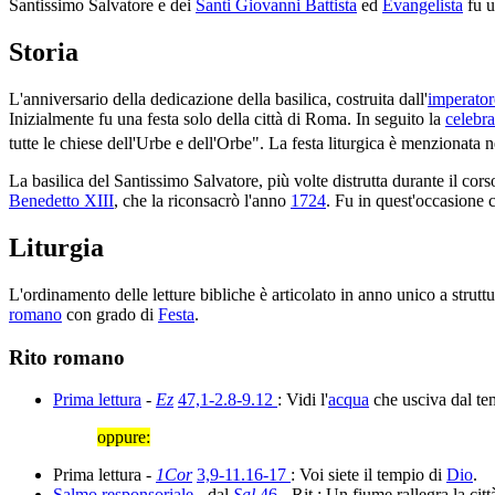
Santissimo Salvatore e dei
Santi Giovanni Battista
ed
Evangelista
fu u
Storia
L'anniversario della dedicazione della basilica, costruita dall'
imperator
Inizialmente fu una festa solo della città di Roma. In seguito la
celebr
tutte le chiese dell'Urbe e dell'Orbe". La festa liturgica è menzionata 
La basilica del Santissimo Salvatore, più volte distrutta durante il corso
Benedetto XIII
, che la riconsacrò l'anno
1724
. Fu in quest'occasione ch
Liturgia
L'ordinamento delle letture bibliche è articolato in anno unico a struttu
romano
con grado di
Festa
.
Rito romano
Prima lettura
-
Ez
47,1-2.8-9.12
: Vidi l'
acqua
che usciva dal te
oppure:
Prima lettura -
1Cor
3,9-11.16-17
: Voi siete il tempio di
Dio
.
Salmo responsoriale
- dal
Sal
46
- Rit.: Un fiume rallegra la citt