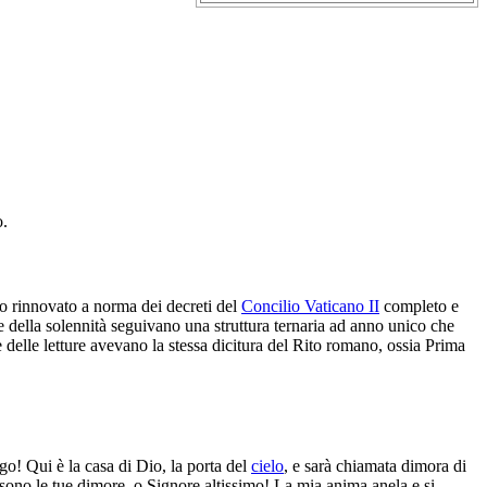
o.
o rinnovato a norma dei decreti del
Concilio Vaticano II
completo e
della solennità seguivano una struttura ternaria ad anno unico che
e delle letture avevano la stessa dicitura del Rito romano, ossia Prima
go! Qui è la casa di Dio, la porta del
cielo
, e sarà chiamata dimora di
ono le tue dimore, o Signore altissimo! La mia anima anela e si