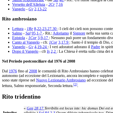
Versetto dell'Alleluia
-
2Cr
7,16
Vangelo
-
Gv
2,13-22
Rito ambrosiano
Lettura
-
1Re
8,22-23.27.30
: I cieli dei cieli non possono cont
Salmo
-
Sal
95,1-7
- Rit.:
Adoriamo
il
Signore
nella sua santa c
Epistola
-
1Cor
3,9-17
: Nessuno può porre un fondamento div
Canto al Vangelo
- cfr.
1Cor
3,17.9
: Santo è il tempio di Dio, 
Vangelo
-
Gv
4,19-24
: I veri adoratori adorano il
Padre
in spirit
Dopo il Vangelo
- cfr
Is
2,2
: La Chiesa è eretta sulla cima dei mo
Nel Periodo postconciliare dal 1976 al 2008
Dal
1976
fino al
2008
le comunità di Rito Ambrosiano hanno celebrato
autonomo (ad eccezione del Lezionario, ancora incompleto e supplement
sono state riprese nel
Nuovo Lezionario Ambrosiano
ad eccezione dell
[
2
]
lettura, Salmo responsoriale, Seconda lettura.
.
Rito tridentino
«
Gen
28,17
Terríbilis est locus iste: hic domus Dei est e
Introitus
allelúja.)
Sal
84,2-3
Quam dilécta tabernácula tua, Dómin