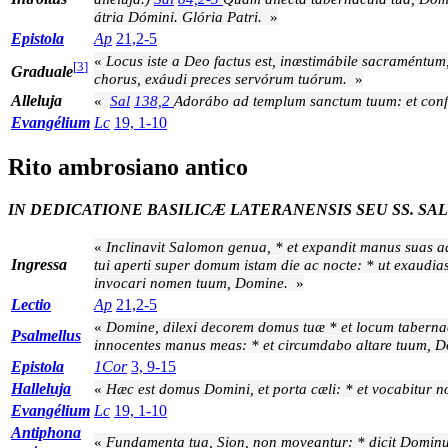
átria Dómini. Glória Patri.
»
Epistola
Ap
21,2-5
«
Locus iste a Deo factus est, inæstimábile sacraméntum,
[
3
]
Graduale
chorus, exáudi preces servórum tuórum.
»
Alleluja
«
Sal
138,2
Adorábo ad templum sanctum tuum: et confi
Evangélium
Lc
19, 1-10
Rito ambrosiano antico
IN DEDICATIONE BASILICÆ LATERANENSIS SEU SS. SA
«
Inclinavit Salomon genua, * et expandit manus suas ad
Ingressa
tui aperti super domum istam die ac nocte: * ut exaudias 
invocari nomen tuum, Domine.
»
Lectio
Ap
21,2-5
«
Domine, dilexi decorem domus tuæ * et locum tabernac
Psalmellus
innocentes manus meas: * et circumdabo altare tuum, 
Epistola
1Cor
3, 9-15
Halleluja
«
Hæc est domus Domini, et porta cæli: * et vocabitur n
Evangélium
Lc
19, 1-10
Antiphona
«
Fundamenta tua, Sion, non moveantur: * dicit Domin