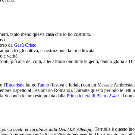
enerti, tanto meno questa casa che io ho costruito.
asa.
erso da
Gesù Cristo
.
campo ch'egli coltiva, e costruzione da lui edificata.
o e verità.
nti, più alta dei colli; a lei affluiscono tutte le genti, dando gloria a Di
 l'
Eucaristia
lungo l'
anno
(festiva e feriale) con un Messale Ambrosian
are rispetto al Lezionario Romano). Durante questo periodo le letture 
a Seconda lettura estrapolata dalla
Prima lettera di Pietro
2,4-9
. Il nom
t porta coeli: et vocábitur aula Dei. (T.P. Allelúja,
Terribile è questo luo
e virtútum! concupíscit, et déficit ánima mea in
Dio. Quanto amabili s