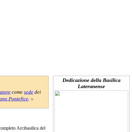
Dedicazione della Basilica
Lateranense
atore
come
sede
dei
»
no Pontefice
.
completo Arcibasilica del