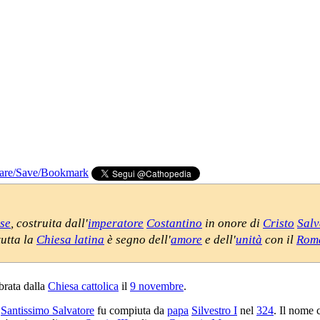
nse
, costruita dall'
imperatore
Costantino
in onore di
Cristo
Salv
tutta la
Chiesa latina
è segno dell'
amore
e dell'
unità
con il
Roma
brata dalla
Chiesa cattolica
il
9 novembre
.
l
Santissimo Salvatore
fu compiuta da
papa
Silvestro I
nel
324
. Il nome 