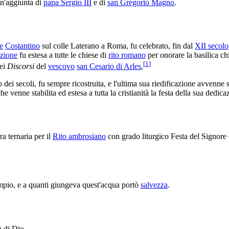
n'aggiunta di
papa Sergio III
e di
san Gregorio Magno
.
e
Costantino
sul colle Laterano a Roma, fu celebrato, fin dal
XII secolo
azione
fu estesa a tutte le chiese di
rito romano
per onorare la basilica c
[
1
]
nei
Discorsi
del
vescovo
san Cesario di Arles
,
 dei secoli, fu sempre ricostruita, e l'ultima sua riedificazione avvenne so
e venne stabilita ed estesa a tutta la cristianità la festa della sua dedica
ra ternaria per il
Rito ambrosiano
con grado liturgico Festa del Signore 
mpio, e a quanti giungeva quest'acqua portò
salvezza
.
à di Dio.