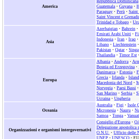
Repubblica Dominicana
America
Guatemala
·
Guyana
·
H
Paraguay
·
Perù
·
Saint
Saint Vincent e Grenadi
Trinidad e Tobago
·
Ur
Azerbaigian
·
Bahrein
·
Emirati Arabi Uniti
·
Fi
Indonesia
·
Iran
·
Iraq
·
Asia
Libano
·
Liechtenstein
·
Pakistan
·
Qatar
·
Singa
Thailandia
·
Timor Est
Albania
·
Andorra
·
Arm
Bosnia ed Erzegovina
·
Danimarca
·
Estonia
·
F
Grecia
·
Irlanda
·
Islan
Europa
Macedonia del Nord
·
M
Norvegia
·
Paesi Bassi
·
San Marino
·
Serbia
·
S
Ucraina
·
Ungheria
Australia
·
Figi
·
Isole 
Oceania
Micronesia
·
Nauru
·
Nu
Samoa
·
Tonga
·
Vanua
Consiglio d'Europa
·
O
Delegazione apostolica p
Organizzazioni e organismi intergovernativi
O.N.U.
·
Ufficio delle 
UNEP
·
UNESCO
·
E