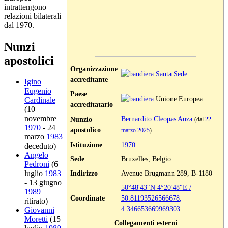
intrattengono
relazioni bilaterali
dal 1970.
Nunzi
apostolici
Organizzazione
Santa Sede
accreditante
Igino
Eugenio
Paese
Unione Europea
Cardinale
accreditatario
(10
novembre
Bernardito Cleopas Auza
Nunzio
(dal
22
1970
- 24
apostolico
marzo
2025
)
marzo
1983
Istituzione
1970
deceduto)
Angelo
Sede
Bruxelles, Belgio
Pedroni
(6
Indirizzo
Avenue Brugmann 289, B-1180
luglio
1983
- 13 giugno
50°48′43″N
4°20′48″E
/
1989
Coordinate
50.81193526566678
,
ritirato)
4.346653669969303
Giovanni
Moretti
(15
Collegamenti esterni