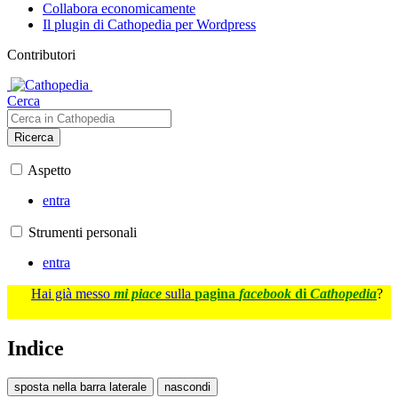
Collabora economicamente
Il plugin di Cathopedia per Wordpress
Contributori
Cerca
Ricerca
Aspetto
entra
Strumenti personali
entra
Hai già messo
mi piace
sulla
pagina
facebook
di
Cathopedia
?
Indice
sposta nella barra laterale
nascondi