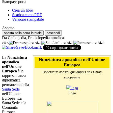
Stampa/esporta
Crea un libro
Scarica come PDF
Versione stampabile
Aspetto
sposta nella barra laterale
nascondi
Da Cathopedia, l'enciclopedia cattolica.
100%
La
Nunziatura
Nunziatura apostolica nell'Unione
apostolica
Europea
nell'Unione
Europea
è la
Nonciature apostolique auprès de l'Union
rappresentanza
européenne
diplomatica
permanente della
Santa Sede
Logo
nell'Unione
Europea. La
Santa Sede e la
Comunità
Europea