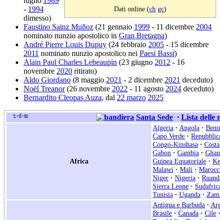
luglio
1989
Dati online (
ch
gc
)
-
1994
dimesso)
Faustino Sainz Muñoz
(21 gennaio
1999
- 11 dicembre
2004
nominato nunzio apostolico in
Gran Bretagna
)
André Pierre Louis Dupuy
(24 febbraio
2005
- 15 dicembre
2011
nominato nunzio apostolico nei
Paesi Bassi
)
Alain Paul Charles Lebeaupin
(23 giugno
2012
- 16
novembre
2020
ritirato)
Aldo Giordano
(8 maggio
2021
- 2 dicembre
2021
deceduto)
Noël Treanor
(26 novembre
2022
- 11 agosto
2024
deceduto)
Bernardito Cleopas Auza
, dal
22 marzo
2025
v
d
m
Santa Sede
·
Lista delle
•
•
Algeria
·
Angola
·
Beni
Capo Verde
·
Repubblic
Congo-Kinshasa
·
Costa
Gabon
·
Gambia
·
Ghan
Africa
Guinea Equatoriale
·
Ke
Malawi
·
Mali
·
Marocc
Niger
·
Nigeria
·
Ruand
Sierra Leone
·
Sudafric
Tunisia
·
Uganda
·
Zam
Antigua e Barbuda
·
Arg
Brasile
·
Canada
·
Cile