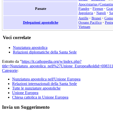
Apocrisiarius (Costantin
Passate
Fiandre
·
Firenze
·
Grat
Jugoslavia
·
Napoli
·
Sa
Antille
·
Brunei
·
Como
Delegazioni apostoliche
Oceano Pacifico
·
Penis
Vietnam
Voci correlate
Nunziatura apostolica
Relazioni diplomatiche della Santa Sede
Estratto da "
https://it.cathopedia.org/w/index.php?
title=Nunziatura_apostolica_nell%27Unione_Europea&oldid=69831
Categorie
:
Nunziatura apostolica nell'Unione Europea
Relazioni internazionali della Santa Sede
Tutte le nunziature apostoliche
Unione Europea
Chiesa cattolica in Unione Europea
Invia un Suggerimento