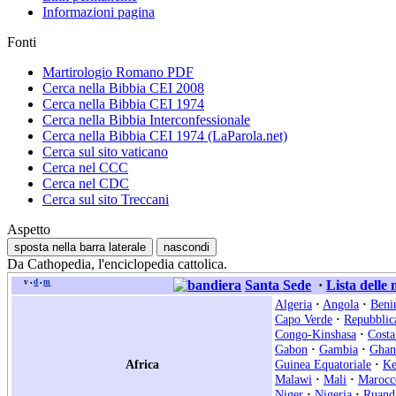
Informazioni pagina
Fonti
Martirologio Romano PDF
Cerca nella Bibbia CEI 2008
Cerca nella Bibbia CEI 1974
Cerca nella Bibbia Interconfessionale
Cerca nella Bibbia CEI 1974 (LaParola.net)
Cerca sul sito vaticano
Cerca nel CCC
Cerca nel CDC
Cerca sul sito Treccani
Aspetto
sposta nella barra laterale
nascondi
Da Cathopedia, l'enciclopedia cattolica.
v
d
m
Santa Sede
·
Lista delle
•
•
Algeria
·
Angola
·
Beni
Capo Verde
·
Repubblic
Congo-Kinshasa
·
Costa
Gabon
·
Gambia
·
Ghan
Africa
Guinea Equatoriale
·
Ke
Malawi
·
Mali
·
Marocc
Niger
·
Nigeria
·
Ruand