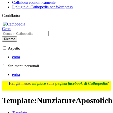
Collabora economicamente
Il plugin di Cathopedia per Wordpress
Contributori
Cerca
Ricerca
Aspetto
entra
Strumenti personali
entra
Hai già messo
mi piace
sulla
pagina
facebook
di
Cathopedia
?
Template
:
NunziatureApostolich
Template