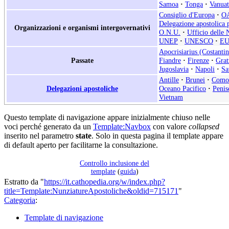
Samoa
·
Tonga
·
Vanua
Consiglio d'Europa
·
O
Delegazione apostolica p
Organizzazioni e organismi intergovernativi
O.N.U.
·
Ufficio delle 
UNEP
·
UNESCO
·
E
Apocrisiarius (Costantin
Passate
Fiandre
·
Firenze
·
Grat
Jugoslavia
·
Napoli
·
Sa
Antille
·
Brunei
·
Como
Delegazioni apostoliche
Oceano Pacifico
·
Penis
Vietnam
Questo template di navigazione appare inizialmente chiuso nelle
voci perché generato da un
Template:Navbox
con valore
collapsed
inserito nel parametro
state
. Solo in questa pagina il template appare
di default aperto per facilitarne la consultazione.
Controllo inclusione del
template
(
guida
)
Estratto da "
https://it.cathopedia.org/w/index.php?
title=Template:NunziatureApostoliche&oldid=715171
"
Categoria
:
Template di navigazione