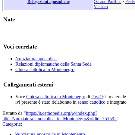
Delegazioni apostoliche
Oceano Pacifico
·
Penis
Vietnam
Note
Voci correlate
Nunziatura apostolica
Relazioni diplomatiche della Santa Sede
Chiesa cattolica in Montenegro
Collegamenti esterni
Voce
Chiesa cattolica in Montenegro
di
it.wiki
: il materiale
ivi presente è stato rielaborato in
senso cattolico
e integrato
Estratto da "
https://it.cathopedia.org/w/index.php?
title=Nunziatura_apostolica_in_Montenegro&oldid=751592
"
Categorie
:
Nunziatura apostolica in Montenegro