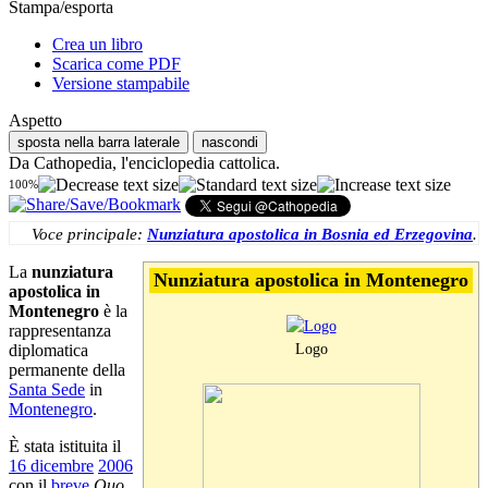
Stampa/esporta
Crea un libro
Scarica come PDF
Versione stampabile
Aspetto
sposta nella barra laterale
nascondi
Da Cathopedia, l'enciclopedia cattolica.
100%
Voce principale:
Nunziatura apostolica in Bosnia ed Erzegovina
.
La
nunziatura
Nunziatura apostolica in Montenegro
apostolica in
Montenegro
è la
rappresentanza
Logo
diplomatica
permanente della
Santa Sede
in
Montenegro
.
È stata istituita il
16 dicembre
2006
con il
breve
Quo