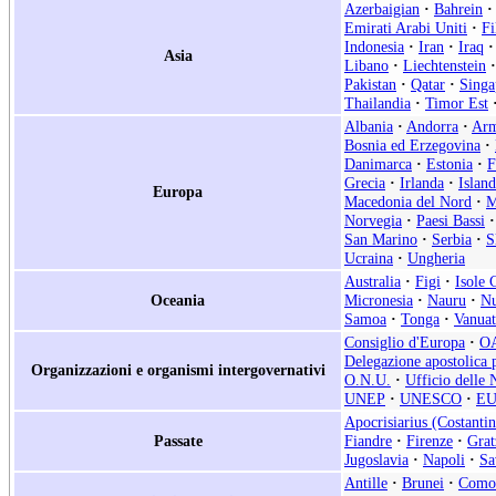
Azerbaigian
·
Bahrein
·
Emirati Arabi Uniti
·
Fi
Indonesia
·
Iran
·
Iraq
·
Asia
Libano
·
Liechtenstein
·
Pakistan
·
Qatar
·
Singa
Thailandia
·
Timor Est
Albania
·
Andorra
·
Arm
Bosnia ed Erzegovina
·
Danimarca
·
Estonia
·
F
Grecia
·
Irlanda
·
Islan
Europa
Macedonia del Nord
·
M
Norvegia
·
Paesi Bassi
·
San Marino
·
Serbia
·
S
Ucraina
·
Ungheria
Australia
·
Figi
·
Isole 
Oceania
Micronesia
·
Nauru
·
Nu
Samoa
·
Tonga
·
Vanua
Consiglio d'Europa
·
O
Delegazione apostolica p
Organizzazioni e organismi intergovernativi
O.N.U.
·
Ufficio delle 
UNEP
·
UNESCO
·
E
Apocrisiarius (Costantin
Passate
Fiandre
·
Firenze
·
Grat
Jugoslavia
·
Napoli
·
Sa
Antille
·
Brunei
·
Como