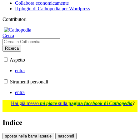
Collabora economicamente
Il plugin di Cathopedia per Wordpress
Contributori
Cerca
Ricerca
Aspetto
entra
Strumenti personali
entra
Hai già messo
mi piace
sulla
pagina
facebook
di
Cathopedia
?
Indice
sposta nella barra laterale
nascondi