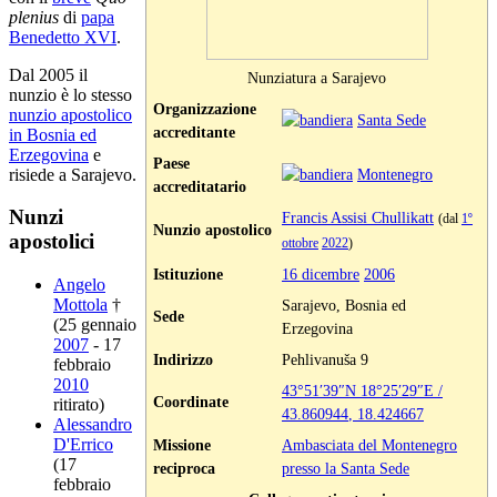
plenius
di
papa
Benedetto XVI
.
Dal 2005 il
Nunziatura a Sarajevo
nunzio è lo stesso
Organizzazione
nunzio apostolico
Santa Sede
accreditante
in Bosnia ed
Erzegovina
e
Paese
risiede a Sarajevo.
Montenegro
accreditatario
Nunzi
Francis Assisi Chullikatt
(dal
1º
Nunzio apostolico
apostolici
ottobre
2022
)
Istituzione
16 dicembre
2006
Angelo
Mottola
†
Sarajevo, Bosnia ed
Sede
(25 gennaio
Erzegovina
2007
- 17
Indirizzo
Pehlivanuša 9
febbraio
2010
43°51′39″N
18°25′29″E
/
Coordinate
ritirato)
43.860944
,
18.424667
Alessandro
D'Errico
Missione
Ambasciata del Montenegro
(17
reciproca
presso la Santa Sede
febbraio