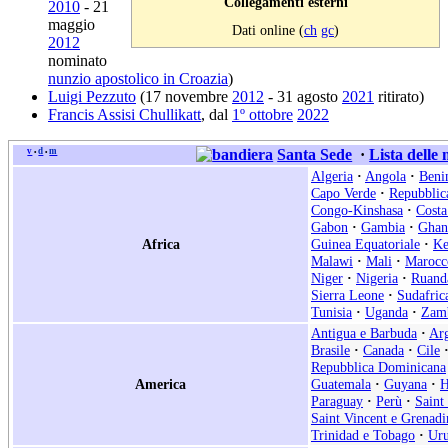
Collegamenti esterni
2010
- 21
maggio
Dati online (
ch
gc
)
2012
nominato
nunzio apostolico in Croazia
)
Luigi Pezzuto
(17 novembre
2012
- 31 agosto
2021
ritirato)
Francis Assisi Chullikatt
, dal
1º ottobre
2022
v
d
m
Santa Sede
·
Lista delle
•
•
Algeria
·
Angola
·
Beni
Capo Verde
·
Repubblic
Congo-Kinshasa
·
Costa
Gabon
·
Gambia
·
Ghan
Africa
Guinea Equatoriale
·
Ke
Malawi
·
Mali
·
Marocc
Niger
·
Nigeria
·
Ruand
Sierra Leone
·
Sudafric
Tunisia
·
Uganda
·
Zam
Antigua e Barbuda
·
Arg
Brasile
·
Canada
·
Cile
Repubblica Dominicana
America
Guatemala
·
Guyana
·
H
Paraguay
·
Perù
·
Saint
Saint Vincent e Grenadi
Trinidad e Tobago
·
Ur