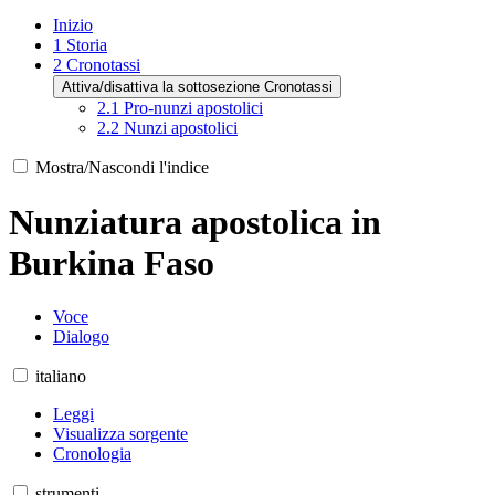
Inizio
1
Storia
2
Cronotassi
Attiva/disattiva la sottosezione Cronotassi
2.1
Pro-nunzi apostolici
2.2
Nunzi apostolici
Mostra/Nascondi l'indice
Nunziatura apostolica in
Burkina Faso
Voce
Dialogo
italiano
Leggi
Visualizza sorgente
Cronologia
strumenti