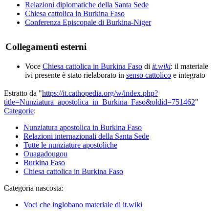
Relazioni diplomatiche della Santa Sede
Chiesa cattolica in Burkina Faso
Conferenza Episcopale di Burkina-Niger
Collegamenti esterni
Voce
Chiesa cattolica in Burkina Faso
di
it.wiki
: il materiale
ivi presente è stato rielaborato in
senso cattolico
e integrato
Estratto da "
https://it.cathopedia.org/w/index.php?
title=Nunziatura_apostolica_in_Burkina_Faso&oldid=751462
"
Categorie
:
Nunziatura apostolica in Burkina Faso
Relazioni internazionali della Santa Sede
Tutte le nunziature apostoliche
Ouagadougou
Burkina Faso
Chiesa cattolica in Burkina Faso
Categoria nascosta:
Voci che inglobano materiale di it.wiki