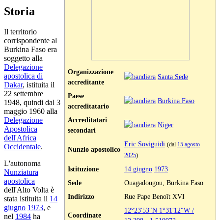
Storia
Il territorio
corrispondente al
Burkina Faso era
soggetto alla
Delegazione
Organizzazione
apostolica di
Santa Sede
accreditante
Dakar
, istituita il
22 settembre
Paese
Burkina Faso
1948, quindi dal 3
accreditatario
maggio 1960 alla
Accreditatari
Delegazione
Niger
Apostolica
secondari
dell'Africa
Eric Soviguidi
(dal
15 agosto
Occidentale
.
Nunzio apostolico
2025
)
L'autonoma
Istituzione
14 giugno
1973
Nunziatura
apostolica
Sede
Ouagadougou, Burkina Faso
dell'Alto Volta è
Indirizzo
Rue Pape Benoît XVI
stata istituita il
14
giugno
1973
, e
12°23′53″N
1°31′12″W
/
Coordinate
nel
1984
ha