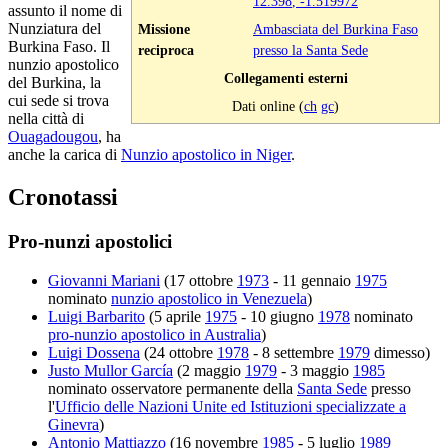
12.398
,
-1.519972
assunto il nome di
Nunziatura del
Missione
Ambasciata del Burkina Faso
Burkina Faso. Il
reciproca
presso la Santa Sede
nunzio apostolico
Collegamenti esterni
del Burkina, la
cui sede si trova
Dati online (
ch
gc
)
nella città di
Ouagadougou
, ha
anche la carica di
Nunzio apostolico in Niger
.
Cronotassi
Pro-nunzi apostolici
Giovanni Mariani
(17 ottobre
1973
- 11 gennaio
1975
nominato
nunzio apostolico in Venezuela
)
Luigi Barbarito
(5 aprile
1975
- 10 giugno
1978
nominato
pro-nunzio apostolico in Australia
)
Luigi Dossena
(24 ottobre
1978
- 8 settembre
1979
dimesso)
Justo Mullor García
(2 maggio
1979
- 3 maggio
1985
nominato osservatore permanente della
Santa Sede
presso
l'
Ufficio delle Nazioni Unite ed Istituzioni specializzate a
Ginevra
)
Antonio Mattiazzo
(16 novembre
1985
- 5 luglio
1989