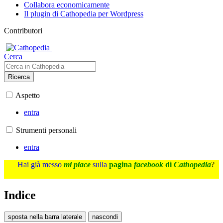
Collabora economicamente
Il plugin di Cathopedia per Wordpress
Contributori
Cerca
Ricerca
Aspetto
entra
Strumenti personali
entra
Hai già messo
mi piace
sulla
pagina
facebook
di
Cathopedia
?
Indice
sposta nella barra laterale
nascondi