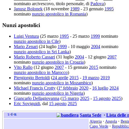
nominato arcivescovo, titolo personale, di
Padova
)
Janusz Bolonek
(18 novembre
1989
- 23 gennaio
1995
nominato
nunzio apostolico in Romania
)
Nunzi apostolici
Luigi Ventura
(25 marzo
1995
- 25 marzo
1999
nominato
nunzio apostolico in Cile
)
Mario Zenari
(24 luglio
1999
- 10 maggio
2004
nominato
nunzio apostolico in Sri Lanka
)
Mario Roberto Cassari
(31 luglio
2004
- 12 giugno
2007
nominato
nunzio apostolico in Croazia
)
Vito Rallo
(12 giugno
2007
- 15 gennaio
2015
nominato
nunzio apostolico in Marocco
)
Piergiorgio Bertoldi
(
24 aprile
2015
-
19 marzo
2019
nominato
nunzio apostolico in Mozambico
)
Michael Francis Crotty
(
1º febbraio
2020
-
16 luglio
2024
nominato
nunzio apostolico in Nigeria
)
Giancarlo Dellagiovanna
(
15 marzo
2025
-
15 agosto
2025
)
Eric Soviguidi
, dal
15 agosto
2025
v
d
m
Santa Sede
·
Lista delle
•
•
Algeria
·
Angola
·
Beni
Capo Verde
·
Repubblic