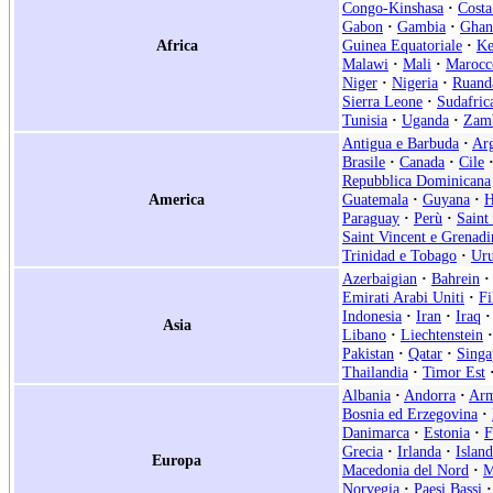
Congo-Kinshasa
·
Costa
Gabon
·
Gambia
·
Ghan
Africa
Guinea Equatoriale
·
Ke
Malawi
·
Mali
·
Marocc
Niger
·
Nigeria
·
Ruand
Sierra Leone
·
Sudafric
Tunisia
·
Uganda
·
Zam
Antigua e Barbuda
·
Arg
Brasile
·
Canada
·
Cile
Repubblica Dominicana
America
Guatemala
·
Guyana
·
H
Paraguay
·
Perù
·
Saint
Saint Vincent e Grenadi
Trinidad e Tobago
·
Ur
Azerbaigian
·
Bahrein
·
Emirati Arabi Uniti
·
Fi
Indonesia
·
Iran
·
Iraq
·
Asia
Libano
·
Liechtenstein
·
Pakistan
·
Qatar
·
Singa
Thailandia
·
Timor Est
Albania
·
Andorra
·
Arm
Bosnia ed Erzegovina
·
Danimarca
·
Estonia
·
F
Grecia
·
Irlanda
·
Islan
Europa
Macedonia del Nord
·
M
Norvegia
·
Paesi Bassi
·