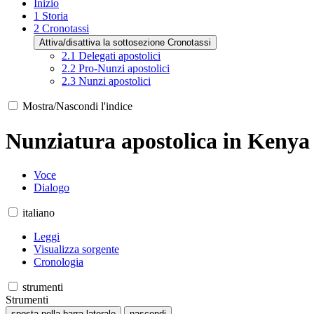
Inizio
1
Storia
2
Cronotassi
Attiva/disattiva la sottosezione Cronotassi
2.1
Delegati apostolici
2.2
Pro-Nunzi apostolici
2.3
Nunzi apostolici
Mostra/Nascondi l'indice
Nunziatura apostolica in Kenya
Voce
Dialogo
italiano
Leggi
Visualizza sorgente
Cronologia
strumenti
Strumenti
sposta nella barra laterale
nascondi