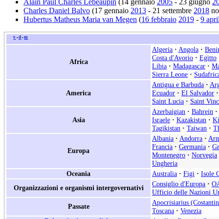
Alain Paul Charles Lebeaupin
(14 gennaio
2005
- 23 giugno
2
Charles Daniel Balvo
(17 gennaio
2013
- 21 settembre
2018
no
Hubertus Matheus Maria van Megen
(
16 febbraio
2019
-
9 apri
v
d
m
•
•
Algeria
·
Angola
·
Beni
Costa d'Avorio
·
Egitto
Africa
Libia
·
Madagascar
·
Ma
Sierra Leone
·
Sudafric
Antigua e Barbuda
·
Arg
America
Ecuador
·
El Salvador
·
Saint Lucia
·
Saint Vin
Azerbaigian
·
Bahrein
·
Asia
Israele
·
Kazakistan
·
Ki
Tagikistan
·
Taiwan
·
Th
Albania
·
Andorra
·
Arm
Francia
·
Germania
·
Gr
Europa
Montenegro
·
Norvegia
Ungheria
Oceania
Australia
·
Figi
·
Isole 
Consiglio d'Europa
·
O
Organizzazioni e organismi intergovernativi
Ufficio delle Nazioni Un
Apocrisiarius (Costantin
Passate
Toscana
·
Venezia