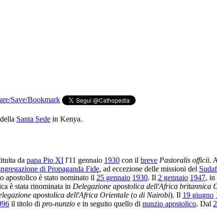
della
Santa Sede
in Kenya.
stituita da
papa Pio XI
l'11 gennaio
1930
con il
breve
Pastoralis officii
. 
ngregazione di Propaganda Fide
, ad eccezione delle missioni del
Sudaf
to apostolico è stato nominato il
25 gennaio
1930
. Il
2 gennaio
1947
, in
ica è stata rinominata in
Delegazione apostolica dell'Africa britannica 
legazione apostolica dell'Africa Orientale
(o
di Nairobi
). Il
19 giugno
996
il titolo di
pro-nunzio
e in seguito quello di
nunzio apostolico
. Dal
2