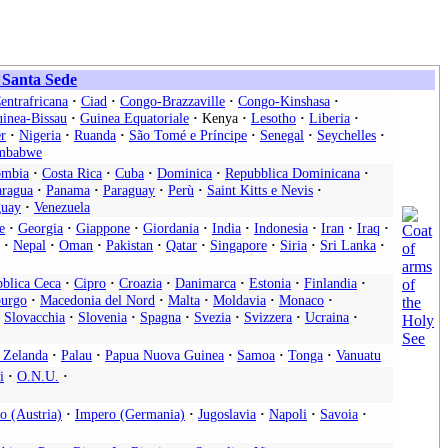
a Santa Sede
entrafricana
·
Ciad
·
Congo-Brazzaville
·
Congo-Kinshasa
·
inea-Bissau
·
Guinea Equatoriale
·
Kenya
·
Lesotho
·
Liberia
·
r
·
Nigeria
·
Ruanda
·
São Tomé e Príncipe
·
Senegal
·
Seychelles
·
mbabwe
ombia
·
Costa Rica
·
Cuba
·
Dominica
·
Repubblica Dominicana
·
aragua
·
Panama
·
Paraguay
·
Perù
·
Saint Kitts e Nevis
·
uay
·
Venezuela
e
·
Georgia
·
Giappone
·
Giordania
·
India
·
Indonesia
·
Iran
·
Iraq
·
·
Nepal
·
Oman
·
Pakistan
·
Qatar
·
Singapore
·
Siria
·
Sri Lanka
·
blica Ceca
·
Cipro
·
Croazia
·
Danimarca
·
Estonia
·
Finlandia
·
urgo
·
Macedonia del Nord
·
Malta
·
Moldavia
·
Monaco
·
Slovacchia
·
Slovenia
·
Spagna
·
Svezia
·
Svizzera
·
Ucraina
·
 Zelanda
·
Palau
·
Papua Nuova Guinea
·
Samoa
·
Tonga
·
Vanuatu
i
·
O.N.U.
·
o (Austria)
·
Impero (Germania)
·
Jugoslavia
·
Napoli
·
Savoia
·