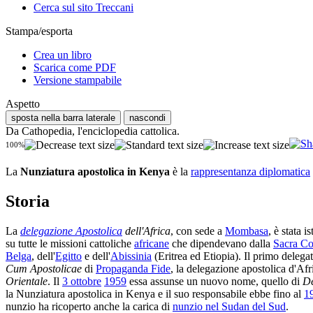
Cerca sul sito Treccani
Stampa/esporta
Crea un libro
Scarica come PDF
Versione stampabile
Aspetto
sposta nella barra laterale
nascondi
Da Cathopedia, l'enciclopedia cattolica.
100%
La
Nunziatura apostolica in Kenya
è la
rappresentanza diplomatica
Storia
La
delegazione Apostolica
dell'Africa
, con sede a
Mombasa
, è stata i
su tutte le missioni cattoliche
africane
che dipendevano dalla
Sacra Co
Belga
, dell'
Egitto
e dell'
Abissinia
(Eritrea ed Etiopia). Il primo delega
Cum Apostolicae
di
Propaganda Fide
, la delegazione apostolica d'Afr
Orientale
. Il
3 ottobre
1959
essa assunse un nuovo nome, quello di
De
la Nunziatura apostolica in Kenya e il suo responsabile ebbe fino al
1
nunzio ha ricoperto anche la carica di
nunzio nel Sudan del Sud
.