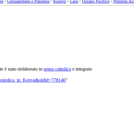
re
·
Gerusalemme e Palestina
·
Kosovo
·
Laos
·
Oceano Pacifico
·
Penisola Ar
nte è stato rielaborato in
senso cattolico
e integrato
_apostolica_in_Kenya&oldid=778146
"