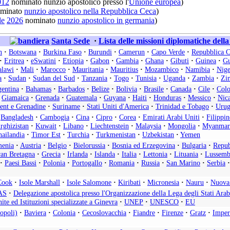
012
nominato nunzio apostolico presso l'
Unione europea
)
minato
nunzio apostolico nella Repubblica Ceca
)
le
2026
nominato
nunzio apostolico in germania
)
Santa Sede
·
Lista delle missioni diplomatiche dell
n
·
Botswana
·
Burkina Faso
·
Burundi
·
Camerun
·
Capo Verde
·
Repubblica C
·
Eritrea
·
eSwatini
·
Etiopia
·
Gabon
·
Gambia
·
Ghana
·
Gibuti
·
Guinea
·
Gu
lawi
·
Mali
·
Marocco
·
Mauritania
·
Mauritius
·
Mozambico
·
Namibia
·
Nige
a
·
Sudan
·
Sudan del Sud
·
Tanzania
·
Togo
·
Tunisia
·
Uganda
·
Zambia
·
Zi
entina
·
Bahamas
·
Barbados
·
Belize
·
Bolivia
·
Brasile
·
Canada
·
Cile
·
Col
Giamaica
·
Grenada
·
Guatemala
·
Guyana
·
Haiti
·
Honduras
·
Messico
·
Nic
cent e Grenadine
·
Suriname
·
Stati Uniti d'America
·
Trinidad e Tobago
·
Urug
Bangladesh
·
Cambogia
·
Cina
·
Cipro
·
Corea
·
Emirati Arabi Uniti
·
Filippin
rghizistan
·
Kuwait
·
Libano
·
Liechtenstein
·
Malaysia
·
Mongolia
·
Myanmar
ailandia
·
Timor Est
·
Turchia
·
Turkmenistan
·
Uzbekistan
·
Yemen
enia
·
Austria
·
Belgio
·
Bielorussia
·
Bosnia ed Erzegovina
·
Bulgaria
·
Repub
an Bretagna
·
Grecia
·
Irlanda
·
Islanda
·
Italia
·
Lettonia
·
Lituania
·
Lussemb
·
Paesi Bassi
·
Polonia
·
Portogallo
·
Romania
·
Russia
·
San Marino
·
Serbia
·
Cook
·
Isole Marshall
·
Isole Salomone
·
Kiribati
·
Micronesia
·
Nauru
·
Nuova
AS
·
Delegazione apostolica presso l'Organizzazione della Lega degli Stati Arab
ite ed Istituzioni specializzate a Ginevra
·
UNEP
·
UNESCO
·
EU
opoli)
·
Baviera
·
Colonia
·
Cecoslovacchia
·
Fiandre
·
Firenze
·
Gratz
·
Imper