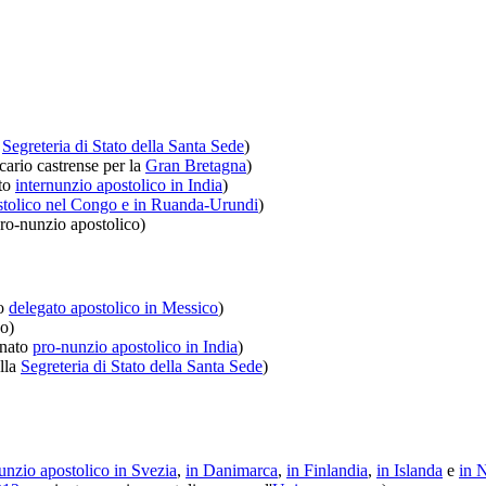
a
Segreteria di Stato della Santa Sede
)
ario castrense per la
Gran Bretagna
)
to
internunzio apostolico in India
)
stolico nel Congo e in Ruanda-Urundi
)
o-nunzio apostolico)
o
delegato apostolico in Messico
)
o)
nato
pro-nunzio apostolico in India
)
lla
Segreteria di Stato della Santa Sede
)
unzio apostolico in Svezia
,
in Danimarca
,
in Finlandia
,
in Islanda
e
in 