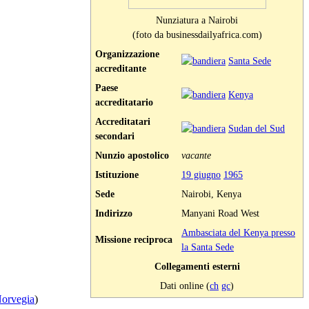
Nunziatura a Nairobi
(foto da businessdailyafrica.com)
Organizzazione
Santa Sede
accreditante
Paese
Kenya
accreditatario
Accreditatari
Sudan del Sud
secondari
Nunzio apostolico
vacante
Istituzione
19 giugno
1965
Sede
Nairobi, Kenya
Indirizzo
Manyani Road West
Ambasciata del Kenya presso
Missione reciproca
la Santa Sede
Collegamenti esterni
Dati online (
ch
gc
)
Norvegia
)