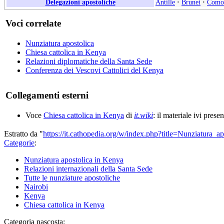
Delegazioni apostoliche
Antille
·
Brunei
·
Como
Voci correlate
Nunziatura apostolica
Chiesa cattolica in Kenya
Relazioni diplomatiche della Santa Sede
Conferenza dei Vescovi Cattolici del Kenya
Collegamenti esterni
Voce
Chiesa cattolica in Kenya
di
it.wiki
: il materiale ivi prese
Estratto da "
https://it.cathopedia.org/w/index.php?title=Nunziatura
Categorie
:
Nunziatura apostolica in Kenya
Relazioni internazionali della Santa Sede
Tutte le nunziature apostoliche
Nairobi
Kenya
Chiesa cattolica in Kenya
Categoria nascosta: