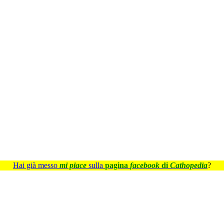
Hai già messo
mi piace
sulla
pagina
facebook
di
Cathopedia
?