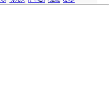
abica
·
Porto Rico
·
La Riunione
·
Somalia
·
Vietnam