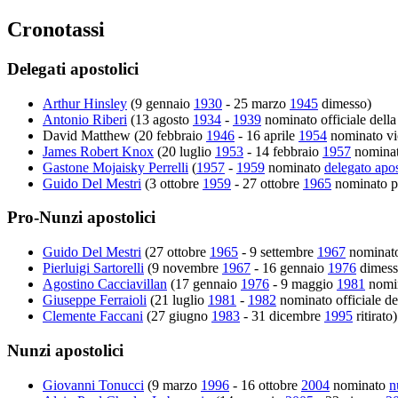
Cronotassi
Delegati apostolici
Arthur Hinsley
(9 gennaio
1930
- 25 marzo
1945
dimesso)
Antonio Riberi
(13 agosto
1934
-
1939
nominato officiale dell
David Matthew (20 febbraio
1946
- 16 aprile
1954
nominato vic
James Robert Knox
(20 luglio
1953
- 14 febbraio
1957
nomina
Gastone Mojaisky Perrelli
(
1957
-
1959
nominato
delegato apo
Guido Del Mestri
(3 ottobre
1959
- 27 ottobre
1965
nominato pr
Pro-Nunzi apostolici
Guido Del Mestri
(27 ottobre
1965
- 9 settembre
1967
nominat
Pierluigi Sartorelli
(9 novembre
1967
- 16 gennaio
1976
dimess
Agostino Cacciavillan
(17 gennaio
1976
- 9 maggio
1981
nomi
Giuseppe Ferraioli
(21 luglio
1981
-
1982
nominato officiale de
Clemente Faccani
(27 giugno
1983
- 31 dicembre
1995
ritirato)
Nunzi apostolici
Giovanni Tonucci
(9 marzo
1996
- 16 ottobre
2004
nominato
n