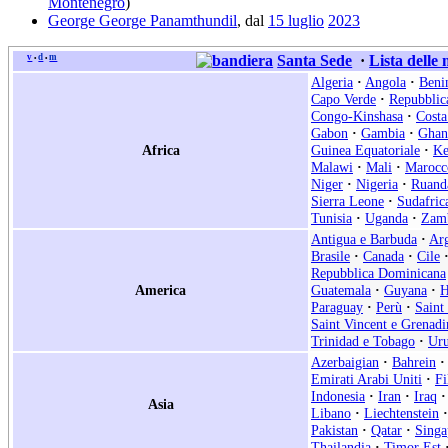
Montenegro
)
George George Panamthundil
, dal
15 luglio
2023
v
d
m
Santa Sede
·
Lista delle
•
•
Algeria
·
Angola
·
Beni
Capo Verde
·
Repubblic
Congo-Kinshasa
·
Costa
Gabon
·
Gambia
·
Ghan
Africa
Guinea Equatoriale
·
Ke
Malawi
·
Mali
·
Marocc
Niger
·
Nigeria
·
Ruand
Sierra Leone
·
Sudafric
Tunisia
·
Uganda
·
Zam
Antigua e Barbuda
·
Arg
Brasile
·
Canada
·
Cile
Repubblica Dominicana
America
Guatemala
·
Guyana
·
H
Paraguay
·
Perù
·
Saint
Saint Vincent e Grenadi
Trinidad e Tobago
·
Ur
Azerbaigian
·
Bahrein
·
Emirati Arabi Uniti
·
Fi
Indonesia
·
Iran
·
Iraq
·
Asia
Libano
·
Liechtenstein
·
Pakistan
·
Qatar
·
Singa
Thailandia
·
Timor Est