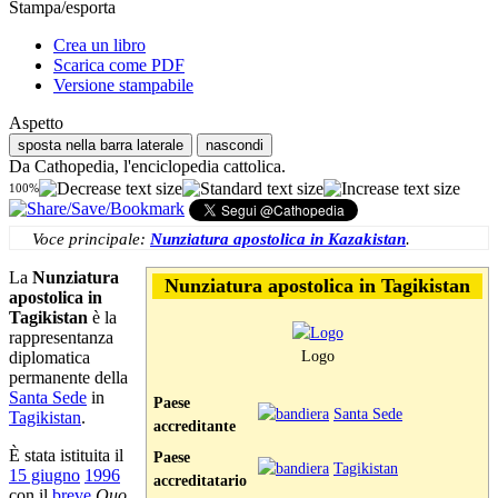
Stampa/esporta
Crea un libro
Scarica come PDF
Versione stampabile
Aspetto
sposta nella barra laterale
nascondi
Da Cathopedia, l'enciclopedia cattolica.
100%
Voce principale:
Nunziatura apostolica in Kazakistan
.
La
Nunziatura
Nunziatura apostolica in Tagikistan
apostolica in
Tagikistan
è la
rappresentanza
Logo
diplomatica
permanente della
Santa Sede
in
Paese
Santa Sede
Tagikistan
.
accreditante
È stata istituita il
Paese
Tagikistan
15 giugno
1996
accreditatario
con il
breve
Quo