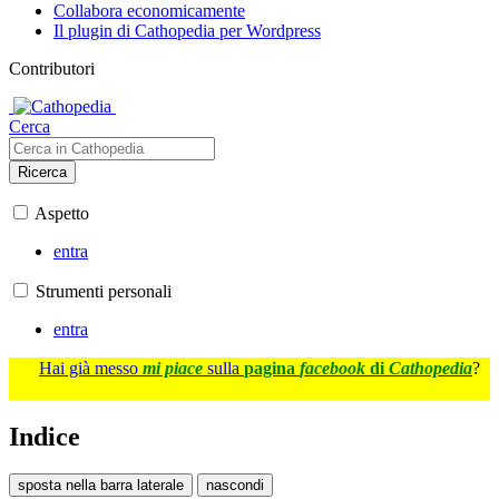
Collabora economicamente
Il plugin di Cathopedia per Wordpress
Contributori
Cerca
Ricerca
Aspetto
entra
Strumenti personali
entra
Hai già messo
mi piace
sulla
pagina
facebook
di
Cathopedia
?
Indice
sposta nella barra laterale
nascondi