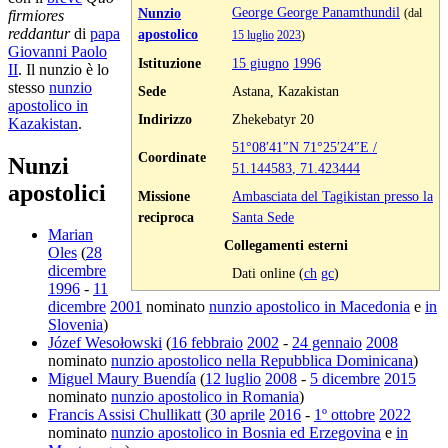
George George Panamthundil
Nunzio
firmiores
(dal
reddantur
di
papa
apostolico
15 luglio
2023
)
Giovanni Paolo
Istituzione
15 giugno
1996
II
. Il nunzio è lo
stesso
nunzio
Sede
Astana, Kazakistan
apostolico in
Indirizzo
Zhekebatyr 20
Kazakistan
.
51°08′41″N
71°25′24″E
/
Coordinate
Nunzi
51.144583
,
71.423444
apostolici
Missione
Ambasciata del Tagikistan presso la
reciproca
Santa Sede
Marian
Collegamenti esterni
Oles
(
28
dicembre
Dati online (
ch
gc
)
1996
-
11
dicembre
2001
nominato
nunzio apostolico in Macedonia
e
in
Slovenia
)
Józef Wesołowski
(
16 febbraio
2002
-
24 gennaio
2008
nominato
nunzio apostolico nella Repubblica Dominicana
)
Miguel Maury Buendía
(
12 luglio
2008
-
5 dicembre
2015
nominato
nunzio apostolico in Romania
)
Francis Assisi Chullikatt
(
30 aprile
2016
-
1º ottobre
2022
nominato
nunzio apostolico in Bosnia ed Erzegovina
e
in