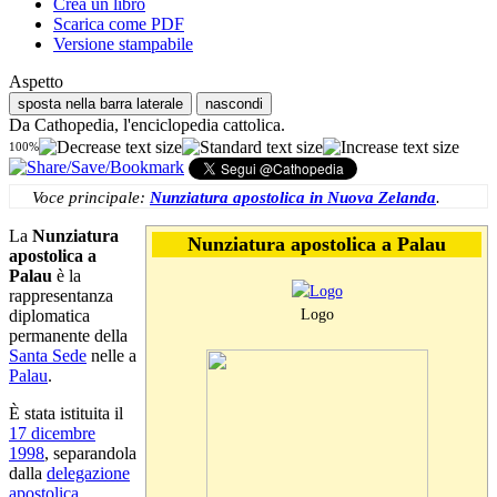
Crea un libro
Scarica come PDF
Versione stampabile
Aspetto
sposta nella barra laterale
nascondi
Da Cathopedia, l'enciclopedia cattolica.
100%
Voce principale:
Nunziatura apostolica in Nuova Zelanda
.
La
Nunziatura
Nunziatura apostolica a Palau
apostolica a
Palau
è la
rappresentanza
Logo
diplomatica
permanente della
Santa Sede
nelle a
Palau
.
È stata istituita il
17 dicembre
1998
, separandola
dalla
delegazione
apostolica