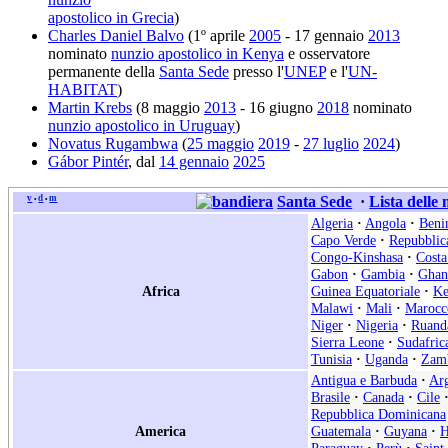
apostolico in Grecia
)
Charles Daniel Balvo
(1º aprile
2005
- 17 gennaio
2013
nominato
nunzio apostolico in Kenya
e osservatore
permanente della
Santa Sede
presso l'
UNEP
e l'
UN-
HABITAT
)
Martin Krebs
(8 maggio
2013
- 16 giugno
2018
nominato
nunzio apostolico in Uruguay
)
Novatus Rugambwa
(
25 maggio
2019
-
27 luglio
2024
)
Gábor Pintér
, dal
14 gennaio
2025
v
d
m
Santa Sede
·
Lista delle
•
•
Algeria
·
Angola
·
Beni
Capo Verde
·
Repubblic
Congo-Kinshasa
·
Costa
Gabon
·
Gambia
·
Ghan
Africa
Guinea Equatoriale
·
Ke
Malawi
·
Mali
·
Marocc
Niger
·
Nigeria
·
Ruand
Sierra Leone
·
Sudafric
Tunisia
·
Uganda
·
Zam
Antigua e Barbuda
·
Arg
Brasile
·
Canada
·
Cile
Repubblica Dominicana
America
Guatemala
·
Guyana
·
H