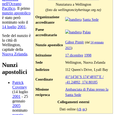
nell'Oceano
Nunziatura a Wellington
Pacifico
. Il primo
(foto da wellingtoncityheritage.org.nz)
nunzio apostolico
Organizzazione
è stato però
Santa Sede
nominato solo il
accreditante
14 luglio
2001
.
Paese
Palau
accreditatario
Sede del nunzio è
la città di
Gábor Pintér
(dal
14 gennaio
Wellington,
Nunzio apostolico
2025
)
capitale della
Nuova Zelanda
.
Istituzione
17 dicembre
1998
Sede
Wellington, Nuova Zelanda
Nunzi
Indirizzo
112 Queen's Drive, Lyall Bay
apostolici
41°14′56″S
174°48′07″E
/
Coordinate
-41.24892
,
174.80185
Patrick
Coveney
Missione
Ambasciata di Palau presso la
(14 luglio
reciproca
Santa Sede
2001
- 25
gennaio
Collegamenti esterni
2005
Dati online (
ch
gc
)
nominato
nunzio