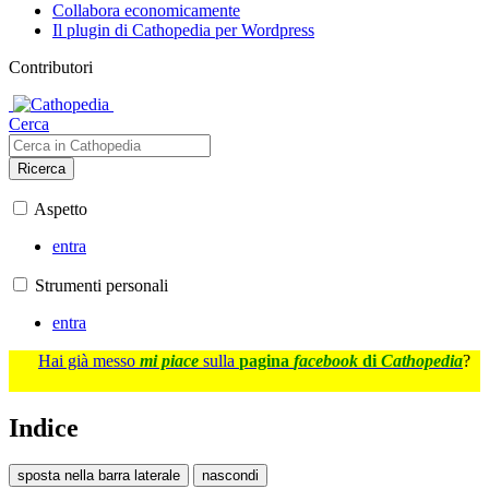
Collabora economicamente
Il plugin di Cathopedia per Wordpress
Contributori
Cerca
Ricerca
Aspetto
entra
Strumenti personali
entra
Hai già messo
mi piace
sulla
pagina
facebook
di
Cathopedia
?
Indice
sposta nella barra laterale
nascondi