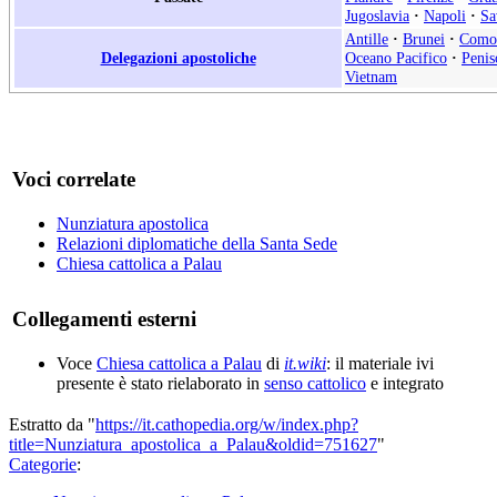
Jugoslavia
·
Napoli
·
Sa
Antille
·
Brunei
·
Como
Delegazioni apostoliche
Oceano Pacifico
·
Penis
Vietnam
Voci correlate
Nunziatura apostolica
Relazioni diplomatiche della Santa Sede
Chiesa cattolica a Palau
Collegamenti esterni
Voce
Chiesa cattolica a Palau
di
it.wiki
: il materiale ivi
presente è stato rielaborato in
senso cattolico
e integrato
Estratto da "
https://it.cathopedia.org/w/index.php?
title=Nunziatura_apostolica_a_Palau&oldid=751627
"
Categorie
: