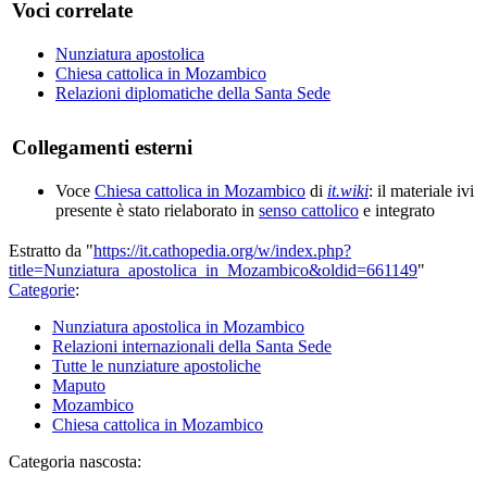
Voci correlate
Nunziatura apostolica
Chiesa cattolica in Mozambico
Relazioni diplomatiche della Santa Sede
Collegamenti esterni
Voce
Chiesa cattolica in Mozambico
di
it.wiki
: il materiale ivi
presente è stato rielaborato in
senso cattolico
e integrato
Estratto da "
https://it.cathopedia.org/w/index.php?
title=Nunziatura_apostolica_in_Mozambico&oldid=661149
"
Categorie
:
Nunziatura apostolica in Mozambico
Relazioni internazionali della Santa Sede
Tutte le nunziature apostoliche
Maputo
Mozambico
Chiesa cattolica in Mozambico
Categoria nascosta: