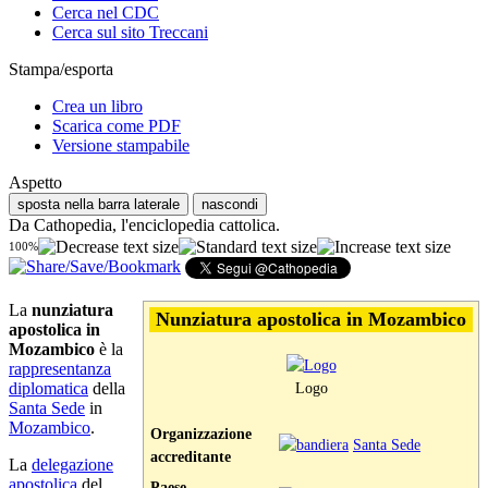
Cerca nel CDC
Cerca sul sito Treccani
Stampa/esporta
Crea un libro
Scarica come PDF
Versione stampabile
Aspetto
sposta nella barra laterale
nascondi
Da Cathopedia, l'enciclopedia cattolica.
100%
La
nunziatura
Nunziatura apostolica in Mozambico
apostolica in
Mozambico
è la
rappresentanza
diplomatica
della
Logo
Santa Sede
in
Mozambico
.
Organizzazione
Santa Sede
accreditante
La
delegazione
apostolica
del
Paese