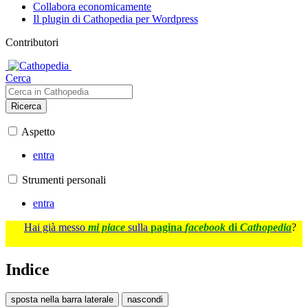
Collabora economicamente
Il plugin di Cathopedia per Wordpress
Contributori
Cerca
Ricerca
Aspetto
entra
Strumenti personali
entra
Hai già messo
mi piace
sulla
pagina
facebook
di
Cathopedia
?
Indice
sposta nella barra laterale
nascondi