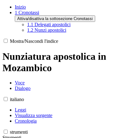
Inizio
1
Cronotassi
Attiva/disattiva la sottosezione Cronotassi
1.1
Delegati apostolici
1.2
Nunzi apostolici
Mostra/Nascondi l'indice
Nunziatura apostolica in
Mozambico
Voce
Dialogo
italiano
Leggi
Visualizza sorgente
Cronologia
strumenti
Strumenti