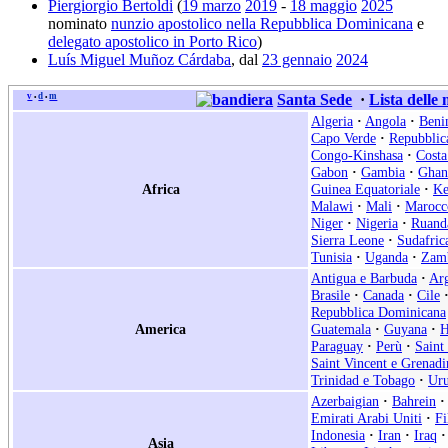
Piergiorgio Bertoldi
(
19 marzo
2019
-
18 maggio
2025
nominato
nunzio apostolico nella Repubblica Dominicana
e
delegato apostolico in Porto Rico
)
Luís Miguel Muñoz Cárdaba
, dal
23 gennaio
2024
v
d
m
Santa Sede
·
Lista delle
•
•
Algeria
·
Angola
·
Beni
Capo Verde
·
Repubblic
Congo-Kinshasa
·
Costa
Gabon
·
Gambia
·
Ghan
Africa
Guinea Equatoriale
·
Ke
Malawi
·
Mali
·
Marocc
Niger
·
Nigeria
·
Ruand
Sierra Leone
·
Sudafric
Tunisia
·
Uganda
·
Zam
Antigua e Barbuda
·
Arg
Brasile
·
Canada
·
Cile
Repubblica Dominicana
America
Guatemala
·
Guyana
·
H
Paraguay
·
Perù
·
Saint
Saint Vincent e Grenadi
Trinidad e Tobago
·
Ur
Azerbaigian
·
Bahrein
·
Emirati Arabi Uniti
·
Fi
Indonesia
·
Iran
·
Iraq
·
Asia