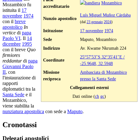
Mozambico
Mozambico fu
accreditatario
istituita il
17
Luís Miguel Muñoz Cárdaba
novembre
1974
Nunzio apostolico
con il
breve
(dal
23 gennaio
2024
)
apostolico
In
Istituzione
17 novembre
1974
vertice
di
papa
Paolo VI
. Il
14
Sede
Maputo, Mozambico
dicembre
1995
Indirizzo
Av. Kwame Nkrumah 224
con il breve
Quo
firmiores
25°57′53″S
32°35′41″E
/
Coordinate
reddantur
di
papa
-25.9648
,
32.5948
Giovanni Paolo
II
, con
Missione
Ambasciata di Mozambico
l'instaurazione di
reciproca
presso la Santa Sede
rapporti
Collegamenti esterni
diplomatici tra la
Santa Sede
e il
Dati online (
ch
gc
)
Mozambico,
viene stabilita la
nunziatura apostolica
con sede a
Maputo
.
Cronotassi
Delegati apostolici