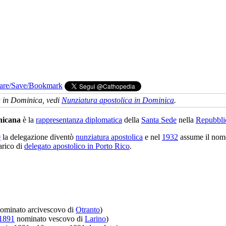
a in Dominica, vedi
Nunziatura apostolica in Dominica
.
nicana
è la
rappresentanza diplomatica
della
Santa Sede
nella
Repubbli
0
la delegazione diventò
nunziatura apostolica
e nel
1932
assume il nome
arico di
delegato apostolico in Porto Rico
.
ominato arcivescovo di
Otranto
)
1891
nominato vescovo di
Larino
)