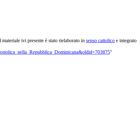
il materiale ivi presente è stato rielaborato in
senso cattolico
e integrato
a_apostolica_nella_Repubblica_Dominicana&oldid=703875
"