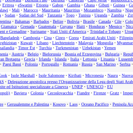
n
·
Botswana
·
Burkina Faso
·
Burundi
·
Camerun
·
Capo Verde
·
Repubblica C
·
Eritrea
·
eSwatini
·
Etiopia
·
Gabon
·
Gambia
·
Ghana
·
Gibuti
·
Guinea
·
Gu
lawi
·
Mali
·
Marocco
·
Mauritania
·
Mauritius
·
Mozambico
·
Namibia
·
Nige
a
·
Sudan
·
Sudan del Sud
·
Tanzania
·
Togo
·
Tunisia
·
Uganda
·
Zambia
·
Zi
entina
·
Bahamas
·
Barbados
·
Belize
·
Bolivia
·
Brasile
·
Canada
·
Cile
·
Col
Giamaica
·
Grenada
·
Guatemala
·
Guyana
·
Haiti
·
Honduras
·
Messico
·
Nic
cent e Grenadine
·
Suriname
·
Stati Uniti d'America
·
Trinidad e Tobago
·
Urug
Bangladesh
·
Cambogia
·
Cina
·
Cipro
·
Corea
·
Emirati Arabi Uniti
·
Filippin
rghizistan
·
Kuwait
·
Libano
·
Liechtenstein
·
Malaysia
·
Mongolia
·
Myanmar
ailandia
·
Timor Est
·
Turchia
·
Turkmenistan
·
Uzbekistan
·
Yemen
enia
·
Austria
·
Belgio
·
Bielorussia
·
Bosnia ed Erzegovina
·
Bulgaria
·
Repub
an Bretagna
·
Grecia
·
Irlanda
·
Islanda
·
Italia
·
Lettonia
·
Lituania
·
Lussemb
·
Paesi Bassi
·
Polonia
·
Portogallo
·
Romania
·
Russia
·
San Marino
·
Serbia
·
Cook
·
Isole Marshall
·
Isole Salomone
·
Kiribati
·
Micronesia
·
Nauru
·
Nuova
AS
·
Delegazione apostolica presso l'Organizzazione della Lega degli Stati Arab
ite ed Istituzioni specializzate a Ginevra
·
UNEP
·
UNESCO
·
EU
opoli)
·
Baviera
·
Colonia
·
Cecoslovacchia
·
Fiandre
·
Firenze
·
Gratz
·
Imper
re
·
Gerusalemme e Palestina
·
Kosovo
·
Laos
·
Oceano Pacifico
·
Penisola Ar