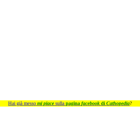
Hai già messo
mi piace
sulla
pagina
facebook
di
Cathopedia
?