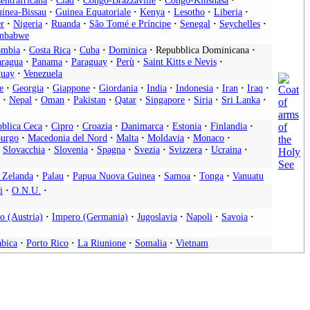
entrafricana
·
Ciad
·
Congo-Brazzaville
·
Congo-Kinshasa
·
inea-Bissau
·
Guinea Equatoriale
·
Kenya
·
Lesotho
·
Liberia
·
r
·
Nigeria
·
Ruanda
·
São Tomé e Príncipe
·
Senegal
·
Seychelles
·
mbabwe
ombia
·
Costa Rica
·
Cuba
·
Dominica
·
Repubblica Dominicana
·
aragua
·
Panama
·
Paraguay
·
Perù
·
Saint Kitts e Nevis
·
uay
·
Venezuela
e
·
Georgia
·
Giappone
·
Giordania
·
India
·
Indonesia
·
Iran
·
Iraq
·
·
Nepal
·
Oman
·
Pakistan
·
Qatar
·
Singapore
·
Siria
·
Sri Lanka
·
blica Ceca
·
Cipro
·
Croazia
·
Danimarca
·
Estonia
·
Finlandia
·
urgo
·
Macedonia del Nord
·
Malta
·
Moldavia
·
Monaco
·
Slovacchia
·
Slovenia
·
Spagna
·
Svezia
·
Svizzera
·
Ucraina
·
 Zelanda
·
Palau
·
Papua Nuova Guinea
·
Samoa
·
Tonga
·
Vanuatu
i
·
O.N.U.
·
o (Austria)
·
Impero (Germania)
·
Jugoslavia
·
Napoli
·
Savoia
·
abica
·
Porto Rico
·
La Riunione
·
Somalia
·
Vietnam