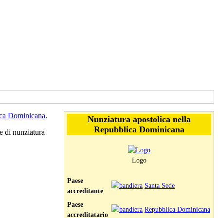
ca Dominicana
.
Nunziatura apostolica nella
Repubblica Dominicana
 di nunziatura
Logo
Paese
Santa Sede
accreditante
Paese
Repubblica Dominicana
accreditatario