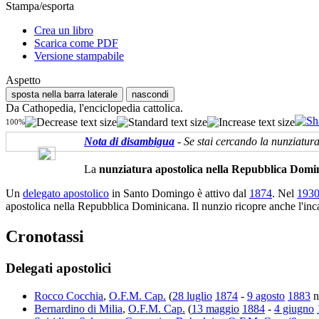
Stampa/esporta
Crea un libro
Scarica come PDF
Versione stampabile
Aspetto
sposta nella barra laterale
nascondi
Da Cathopedia, l'enciclopedia cattolica.
100%
Nota di disambigua
- Se stai cercando la nunziatur
La
nunziatura apostolica nella Repubblica Domi
Un
delegato apostolico
in Santo Domingo è attivo dal
1874
. Nel
193
apostolica nella Repubblica Dominicana. Il nunzio ricopre anche l'inc
Cronotassi
Delegati apostolici
Rocco Cocchia
,
O.F.M. Cap.
(
28 luglio
1874
-
9 agosto
1883
n
Bernardino di Milia
,
O.F.M. Cap.
(
13 maggio
1884
-
4 giugno