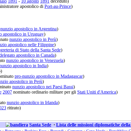
naio
1891
-
10 agosto
1891
deceduto)
istratore apostolico di
Port-au-Prince
)
o
nunzio apostolico in Argentina
)
o apostolico in Uruguay
)
nato
nunzio apostolico in Perù
)
zio apostolico nelle Filippine
)
greteria di Stato della Santa Sede
)
delegato apostolico in Canada
)
ato
nunzio apostolico in Venezuela
)
nunzio apostolico in India
)
)
minato
pro-nunzio apostolico in Madagascar
)
nzio apostolico in Perù
)
minato
nunzio apostolico nei Paesi Bassi
)
e
2007
nominato ordinario militare per gli
Stati Uniti d'America
)
ato
nunzio apostolico in Irlanda
)
023
ritirato)
Santa Sede
·
Lista delle missioni diplomatiche dell