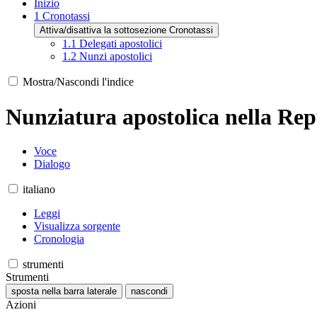
Inizio
1
Cronotassi
Attiva/disattiva la sottosezione Cronotassi
1.1
Delegati apostolici
1.2
Nunzi apostolici
Mostra/Nascondi l'indice
Nunziatura apostolica nella Re
Voce
Dialogo
italiano
Leggi
Visualizza sorgente
Cronologia
strumenti
Strumenti
sposta nella barra laterale
nascondi
Azioni