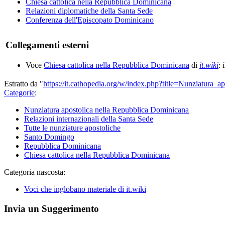
Chiesa cattolica nella Repubblica Dominicana
Relazioni diplomatiche della Santa Sede
Conferenza dell'Episcopato Dominicano
Collegamenti esterni
Voce
Chiesa cattolica nella Repubblica Dominicana
di
it.wiki
: 
Estratto da "
https://it.cathopedia.org/w/index.php?title=Nunziatur
Categorie
:
Nunziatura apostolica nella Repubblica Dominicana
Relazioni internazionali della Santa Sede
Tutte le nunziature apostoliche
Santo Domingo
Repubblica Dominicana
Chiesa cattolica nella Repubblica Dominicana
Categoria nascosta:
Voci che inglobano materiale di it.wiki
Invia un Suggerimento