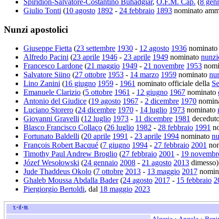
Spiridion-Salvatore-Costantino Buhadgiar
,
O.F.M. Cap.
(
8 gen
Giulio Tonti
(
10 agosto
1892
-
24 febbraio
1893
nominato ammin
Nunzi apostolici
Giuseppe Fietta
(
23 settembre
1930
-
12 agosto
1936
nominat
Alfredo Pacini
(
23 aprile
1946
-
23 aprile
1949
nominato
nunzi
Francesco Lardone
(
21 maggio
1949
-
21 novembre
1953
nomi
Salvatore Siino
(
27 ottobre
1953
-
14 marzo
1959
nominato
nun
Lino Zanini
(
16 giugno
1959
-
1961
nominato officiale della
Se
Emanuele Clarizio
(
5 ottobre
1961
-
12 giugno
1967
nominato
Antonio del Giudice
(
19 agosto
1967
-
2 dicembre
1970
nomin
Luciano Storero
(
24 dicembre
1970
-
14 luglio
1973
nominato
Giovanni Gravelli
(
12 luglio
1973
-
11 dicembre
1981
deceduto
Blasco Francisco Collaço
(
26 luglio
1982
-
28 febbraio
1991
no
Fortunato Baldelli
(
20 aprile
1991
-
23 aprile
1994
nominato
nu
François Robert Bacqué
(
7 giugno
1994
-
27 febbraio
2001
no
Timothy Paul Andrew Broglio
(
27 febbraio
2001
-
19 novembr
Józef Wesołowski
(
24 gennaio
2008
-
21 agosto
2013
dimesso)
Jude Thaddeus Okolo
(
7 ottobre
2013
-
13 maggio
2017
nomin
Ghaleb Moussa Abdalla Bader
(
24 agosto
2017
-
15 febbraio
2
Piergiorgio Bertoldi
, dal
18 maggio
2023
v
d
m
•
•