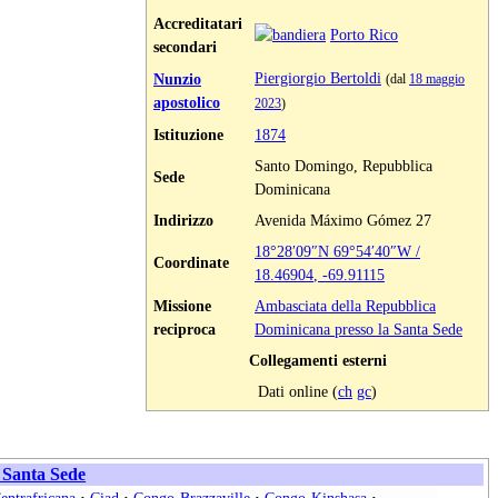
Accreditatari
Porto Rico
secondari
Piergiorgio Bertoldi
Nunzio
(dal
18 maggio
apostolico
2023
)
Istituzione
1874
Santo Domingo, Repubblica
Sede
Dominicana
Indirizzo
Avenida Máximo Gómez 27
18°28′09″N
69°54′40″W
/
Coordinate
18.46904
,
-69.91115
Missione
Ambasciata della Repubblica
reciproca
Dominicana presso la Santa Sede
Collegamenti esterni
Dati online (
ch
gc
)
a Santa Sede