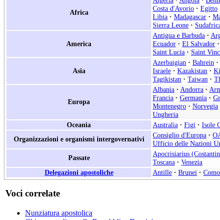
Algeria
·
Angola
·
Beni
Costa d'Avorio
·
Egitto
Africa
Libia
·
Madagascar
·
Ma
Sierra Leone
·
Sudafric
Antigua e Barbuda
·
Arg
America
Ecuador
·
El Salvador
·
Saint Lucia
·
Saint Vin
Azerbaigian
·
Bahrein
·
Asia
Israele
·
Kazakistan
·
Ki
Tagikistan
·
Taiwan
·
Th
Albania
·
Andorra
·
Arm
Francia
·
Germania
·
Gr
Europa
Montenegro
·
Norvegia
Ungheria
Oceania
Australia
·
Figi
·
Isole 
Consiglio d'Europa
·
O
Organizzazioni e organismi intergovernativi
Ufficio delle Nazioni Un
Apocrisiarius (Costantin
Passate
Toscana
·
Venezia
Delegazioni apostoliche
Antille
·
Brunei
·
Como
Voci correlate
Nunziatura apostolica