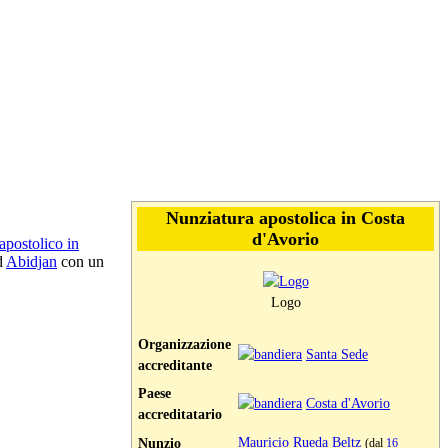
Nunziatura apostolica in Costa
d'Avorio
apostolico in
d
Abidjan
con un
Logo
Organizzazione
Santa Sede
accreditante
Paese
Costa d'Avorio
accreditatario
Mauricio Rueda Beltz
Nunzio
(dal
16