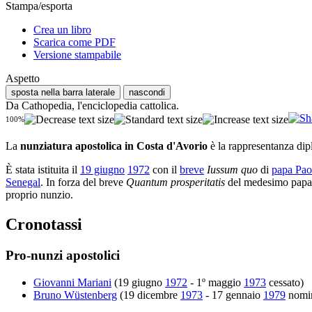
Stampa/esporta
Crea un libro
Scarica come PDF
Versione stampabile
Aspetto
sposta nella barra laterale
nascondi
Da Cathopedia, l'enciclopedia cattolica.
100%
La
nunziatura apostolica in Costa d'Avorio
è la rappresentanza di
È stata istituita il
19 giugno
1972
con il
breve
Iussum quo
di
papa Pao
Senegal
. In forza del breve
Quantum prosperitatis
del medesimo papa
proprio nunzio.
Cronotassi
Pro-nunzi apostolici
Giovanni Mariani
(19 giugno
1972
- 1º maggio
1973
cessato)
Bruno Wüstenberg
(19 dicembre
1973
- 17 gennaio
1979
nomi