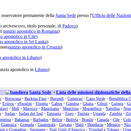
osservatore permanente della
Santa Sede
presso l'
Ufficio delle Nazion
 arcivescovo, titolo personale, di
Padova
)
to
nunzio apostolico in Romania
)
o apostolico in Cile
)
o apostolico in Sri Lanka
)
nato
nunzio apostolico in Croazia
)
o apostolico in Libano
)
nzio apostolico in
Libano
)
Santa Sede
·
Lista delle missioni diplomatiche dell
n
·
Botswana
·
Burkina Faso
·
Burundi
·
Camerun
·
Capo Verde
·
Repubblica C
·
Eritrea
·
eSwatini
·
Etiopia
·
Gabon
·
Gambia
·
Ghana
·
Gibuti
·
Guinea
·
Gu
lawi
·
Mali
·
Marocco
·
Mauritania
·
Mauritius
·
Mozambico
·
Namibia
·
Nige
a
·
Sudan
·
Sudan del Sud
·
Tanzania
·
Togo
·
Tunisia
·
Uganda
·
Zambia
·
Zi
entina
·
Bahamas
·
Barbados
·
Belize
·
Bolivia
·
Brasile
·
Canada
·
Cile
·
Col
Giamaica
·
Grenada
·
Guatemala
·
Guyana
·
Haiti
·
Honduras
·
Messico
·
Nic
cent e Grenadine
·
Suriname
·
Stati Uniti d'America
·
Trinidad e Tobago
·
Urug