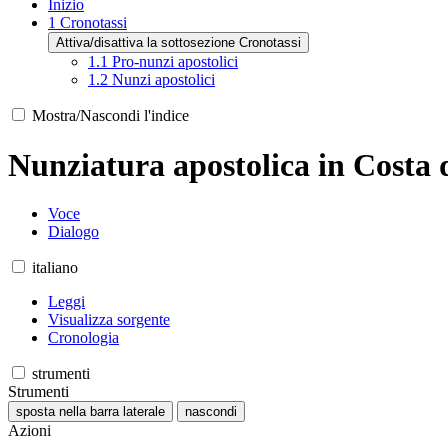
Inizio
1
Cronotassi
Attiva/disattiva la sottosezione Cronotassi
1.1
Pro-nunzi apostolici
1.2
Nunzi apostolici
Mostra/Nascondi l'indice
Nunziatura apostolica in Costa 
Voce
Dialogo
italiano
Leggi
Visualizza sorgente
Cronologia
strumenti
Strumenti
sposta nella barra laterale
nascondi
Azioni