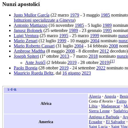
Nunzi apostolici
Justo Mullor García
(22 marzo
1979
- 3 maggio
1985
nominato 
Istituzioni specializzate a Ginevra
)
Antonio Mattiazzo
(16 novembre
1985
- 5 luglio
1989
nominato
Janusz Bolonek
(25 settembre
1989
- 23 gennaio
1995
nomina
Luigi Ventura
(25 marzo
1995
- 25 marzo
1999
nominato
nunzi
Mario Zenari
(12 luglio
1999
- 10 maggio
2004
nominato
nunzi
Mario Roberto Cassari
(31 luglio
2004
- 14 febbraio
2008
nomi
Ambrose Madtha
(8 maggio
2008
- 8 dicembre
2012
deceduto)
Joseph Spiteri
(1º ottobre
2013
- 7 marzo
2018
nominato
nunzi
[
1
]
Ante Jozićì
(2 febbraio
2019
- 28 ottobre
2019
)
Paolo Borgia
(28 ottobre
2019
- 24 settembre
2022
nominato nu
Mauricio Rueda Beltz
, dal
16 giugno
2023
v
d
m
•
•
Algeria
·
Angola
·
Beni
Costa d'Avorio
·
Egitto
Africa
Libia
·
Madagascar
·
Ma
Sierra Leone
·
Sudafric
Antigua e Barbuda
·
Arg
America
Ecuador
·
El Salvador
·
Saint Lucia
·
Saint Vin