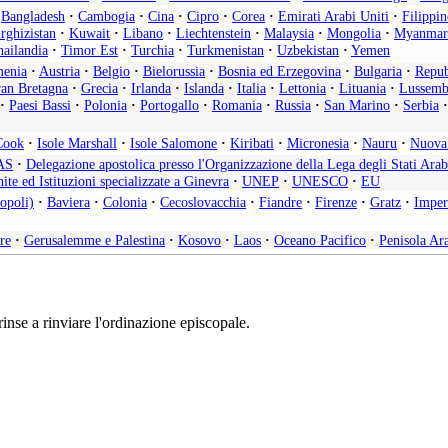
Bangladesh
·
Cambogia
·
Cina
·
Cipro
·
Corea
·
Emirati Arabi Uniti
·
Filippin
rghizistan
·
Kuwait
·
Libano
·
Liechtenstein
·
Malaysia
·
Mongolia
·
Myanmar
ailandia
·
Timor Est
·
Turchia
·
Turkmenistan
·
Uzbekistan
·
Yemen
enia
·
Austria
·
Belgio
·
Bielorussia
·
Bosnia ed Erzegovina
·
Bulgaria
·
Repub
an Bretagna
·
Grecia
·
Irlanda
·
Islanda
·
Italia
·
Lettonia
·
Lituania
·
Lussemb
·
Paesi Bassi
·
Polonia
·
Portogallo
·
Romania
·
Russia
·
San Marino
·
Serbia
·
Cook
·
Isole Marshall
·
Isole Salomone
·
Kiribati
·
Micronesia
·
Nauru
·
Nuova
AS
·
Delegazione apostolica presso l'Organizzazione della Lega degli Stati Arab
ite ed Istituzioni specializzate a Ginevra
·
UNEP
·
UNESCO
·
EU
opoli)
·
Baviera
·
Colonia
·
Cecoslovacchia
·
Fiandre
·
Firenze
·
Gratz
·
Imper
re
·
Gerusalemme e Palestina
·
Kosovo
·
Laos
·
Oceano Pacifico
·
Penisola Ar
rinse a rinviare l'ordinazione episcopale.