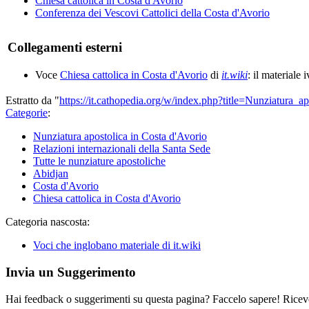
Chiesa cattolica in Costa d'Avorio
Conferenza dei Vescovi Cattolici della Costa d'Avorio
Collegamenti esterni
Voce
Chiesa cattolica in Costa d'Avorio
di
it.wiki
: il materiale 
Estratto da "
https://it.cathopedia.org/w/index.php?title=Nunziatur
Categorie
:
Nunziatura apostolica in Costa d'Avorio
Relazioni internazionali della Santa Sede
Tutte le nunziature apostoliche
Abidjan
Costa d'Avorio
Chiesa cattolica in Costa d'Avorio
Categoria nascosta:
Voci che inglobano materiale di it.wiki
Invia un Suggerimento
Hai feedback o suggerimenti su questa pagina? Faccelo sapere! Riceve