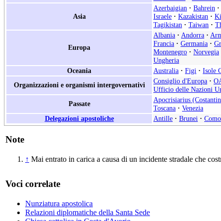
Azerbaigian
·
Bahrein
·
Asia
Israele
·
Kazakistan
·
Ki
Tagikistan
·
Taiwan
·
Th
Albania
·
Andorra
·
Arm
Francia
·
Germania
·
Gr
Europa
Montenegro
·
Norvegia
Ungheria
Oceania
Australia
·
Figi
·
Isole 
Consiglio d'Europa
·
O
Organizzazioni e organismi intergovernativi
Ufficio delle Nazioni Un
Apocrisiarius (Costantin
Passate
Toscana
·
Venezia
Delegazioni apostoliche
Antille
·
Brunei
·
Como
Note
↑
Mai entrato in carica a causa di un incidente stradale che cost
Voci correlate
Nunziatura apostolica
Relazioni diplomatiche della Santa Sede