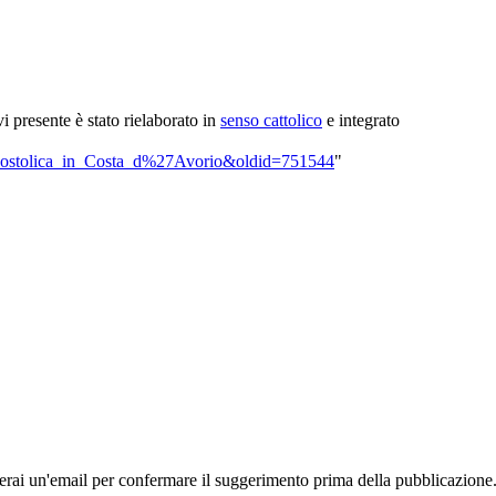
ivi presente è stato rielaborato in
senso cattolico
e integrato
a_apostolica_in_Costa_d%27Avorio&oldid=751544
"
rai un'email per confermare il suggerimento prima della pubblicazione