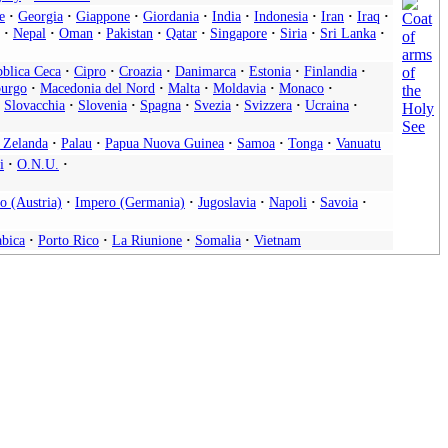
e
·
Georgia
·
Giappone
·
Giordania
·
India
·
Indonesia
·
Iran
·
Iraq
·
·
Nepal
·
Oman
·
Pakistan
·
Qatar
·
Singapore
·
Siria
·
Sri Lanka
·
blica Ceca
·
Cipro
·
Croazia
·
Danimarca
·
Estonia
·
Finlandia
·
urgo
·
Macedonia del Nord
·
Malta
·
Moldavia
·
Monaco
·
Slovacchia
·
Slovenia
·
Spagna
·
Svezia
·
Svizzera
·
Ucraina
·
 Zelanda
·
Palau
·
Papua Nuova Guinea
·
Samoa
·
Tonga
·
Vanuatu
i
·
O.N.U.
·
o (Austria)
·
Impero (Germania)
·
Jugoslavia
·
Napoli
·
Savoia
·
abica
·
Porto Rico
·
La Riunione
·
Somalia
·
Vietnam