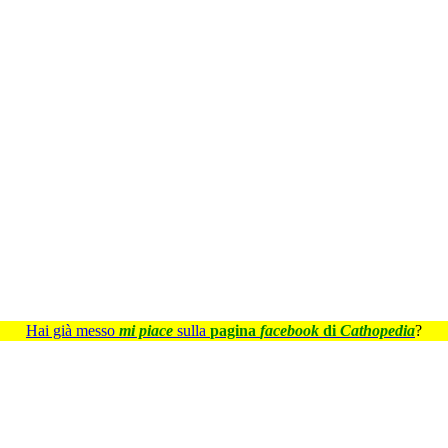
Hai già messo
mi piace
sulla
pagina
facebook
di
Cathopedia
?