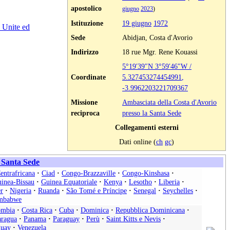
apostolico
giugno
2023
)
Istituzione
19 giugno
1972
i Unite ed
Sede
Abidjan, Costa d'Avorio
Indirizzo
18 rue Mgr. Rene Kouassi
5°19′39″N
3°59′46″W
/
Coordinate
5.327453274454991
,
-3.9962203221709367
Missione
Ambasciata della Costa d'Avorio
reciproca
presso la Santa Sede
Collegamenti esterni
Dati online (
ch
gc
)
a Santa Sede
entrafricana
·
Ciad
·
Congo-Brazzaville
·
Congo-Kinshasa
·
inea-Bissau
·
Guinea Equatoriale
·
Kenya
·
Lesotho
·
Liberia
·
r
·
Nigeria
·
Ruanda
·
São Tomé e Príncipe
·
Senegal
·
Seychelles
·
mbabwe
ombia
·
Costa Rica
·
Cuba
·
Dominica
·
Repubblica Dominicana
·
aragua
·
Panama
·
Paraguay
·
Perù
·
Saint Kitts e Nevis
·
uay
·
Venezuela