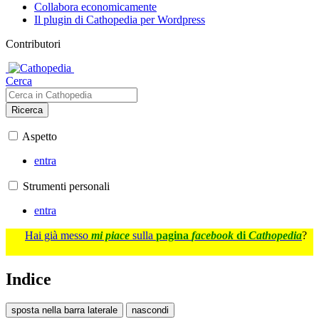
Collabora economicamente
Il plugin di Cathopedia per Wordpress
Contributori
Cerca
Ricerca
Aspetto
entra
Strumenti personali
entra
Hai già messo
mi piace
sulla
pagina
facebook
di
Cathopedia
?
Indice
sposta nella barra laterale
nascondi