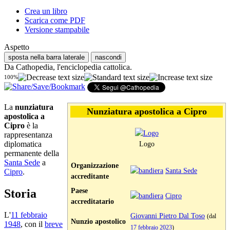
Crea un libro
Scarica come PDF
Versione stampabile
Aspetto
sposta nella barra laterale
nascondi
Da Cathopedia, l'enciclopedia cattolica.
100%
La
nunziatura
Nunziatura apostolica a Cipro
apostolica a
Cipro
è la
rappresentanza
diplomatica
Logo
permanente della
Santa Sede
a
Organizzazione
Santa Sede
Cipro
.
accreditante
Paese
Storia
Cipro
accreditatario
L'
11 febbraio
Giovanni Pietro Dal Toso
(dal
Nunzio apostolico
1948
, con il
breve
17 febbraio
2023
)