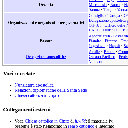
Oceania
Micronesia
·
Nauru
·
Nu
Samoa
·
Tonga
·
Vanua
Consiglio d'Europa
·
O
Delegazione apostolica p
Organizzazioni e organismi intergovernativi
O.N.U.
·
Ufficio delle 
UNEP
·
UNESCO
·
E
Apocrisiarius (Costantin
Passate
Fiandre
·
Firenze
·
Grat
Jugoslavia
·
Napoli
·
Sa
Antille
·
Brunei
·
Como
Delegazioni apostoliche
Oceano Pacifico
·
Penis
Vietnam
Voci correlate
Nunziatura apostolica
Relazioni diplomatiche della Santa Sede
Chiesa cattolica in Cipro
Collegamenti esterni
Voce
Chiesa cattolica in Cipro
di
it.wiki
: il materiale ivi
presente è stato rielaborato in
senso cattolico
e integrato