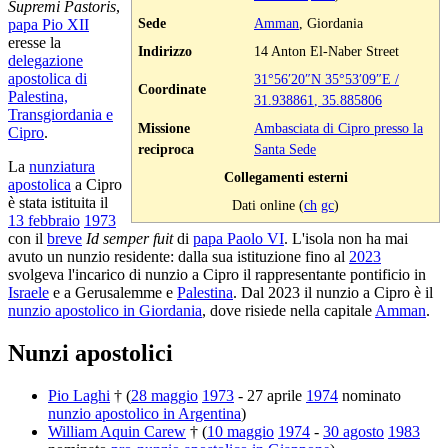
Supremi Pastoris
,
Sede
Amman
, Giordania
papa Pio XII
eresse la
Indirizzo
14 Anton El-Naber Street
delegazione
apostolica di
31°56′20″N
35°53′09″E
/
Coordinate
Palestina,
31.938861
,
35.885806
Transgiordania e
Missione
Ambasciata di Cipro presso la
Cipro
.
reciproca
Santa Sede
La
nunziatura
Collegamenti esterni
apostolica
a Cipro
è stata istituita il
Dati online (
ch
gc
)
13 febbraio
1973
con il
breve
Id semper fuit
di
papa Paolo VI
. L'isola non ha mai
avuto un nunzio residente: dalla sua istituzione fino al
2023
svolgeva l'incarico di nunzio a Cipro il rappresentante pontificio in
Israele
e a Gerusalemme e
Palestina
. Dal 2023 il nunzio a Cipro è il
nunzio apostolico in Giordania
, dove risiede nella capitale
Amman
.
Nunzi apostolici
Pio Laghi
† (
28 maggio
1973
- 27 aprile
1974
nominato
nunzio apostolico in Argentina
)
William Aquin Carew
† (
10 maggio
1974
-
30 agosto
1983