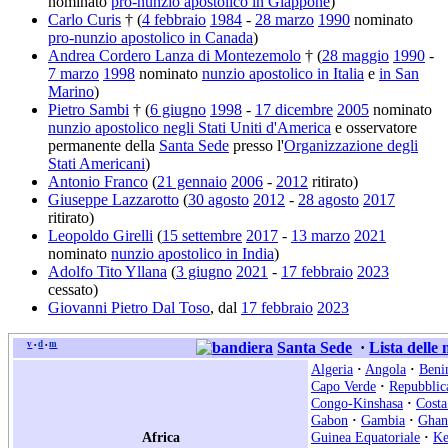
nominato
pro-nunzio apostolico in Giappone
)
Carlo Curis
† (
4 febbraio
1984
-
28 marzo
1990
nominato
pro-nunzio apostolico in Canada
)
Andrea Cordero Lanza di Montezemolo
† (
28 maggio
1990
-
7 marzo
1998
nominato
nunzio apostolico in Italia
e
in San
Marino
)
Pietro Sambi
† (
6 giugno
1998
-
17 dicembre
2005
nominato
nunzio apostolico negli Stati Uniti d'America
e osservatore
permanente della
Santa Sede
presso l'
Organizzazione degli
Stati Americani
)
Antonio Franco
(
21 gennaio
2006
-
2012
ritirato)
Giuseppe Lazzarotto
(
30 agosto
2012
-
28 agosto
2017
ritirato)
Leopoldo Girelli
(
15 settembre
2017
-
13 marzo
2021
nominato
nunzio apostolico in India
)
Adolfo Tito Yllana
(
3 giugno
2021
-
17 febbraio
2023
cessato)
Giovanni Pietro Dal Toso
, dal
17 febbraio
2023
v
d
m
Santa Sede
·
Lista delle
•
•
Algeria
·
Angola
·
Beni
Capo Verde
·
Repubblic
Congo-Kinshasa
·
Costa
Gabon
·
Gambia
·
Ghan
Africa
Guinea Equatoriale
·
Ke