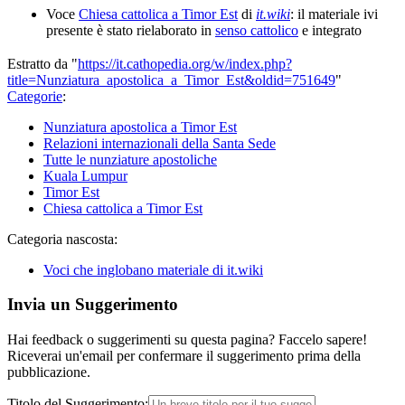
Voce
Chiesa cattolica a Timor Est
di
it.wiki
: il materiale ivi
presente è stato rielaborato in
senso cattolico
e integrato
Estratto da "
https://it.cathopedia.org/w/index.php?
title=Nunziatura_apostolica_a_Timor_Est&oldid=751649
"
Categorie
:
Nunziatura apostolica a Timor Est
Relazioni internazionali della Santa Sede
Tutte le nunziature apostoliche
Kuala Lumpur
Timor Est
Chiesa cattolica a Timor Est
Categoria nascosta:
Voci che inglobano materiale di it.wiki
Invia un Suggerimento
Hai feedback o suggerimenti su questa pagina? Faccelo sapere!
Riceverai un'email per confermare il suggerimento prima della
pubblicazione.
Titolo del Suggerimento: