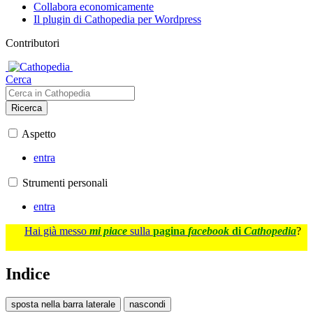
Collabora economicamente
Il plugin di Cathopedia per Wordpress
Contributori
Cerca
Ricerca
Aspetto
entra
Strumenti personali
entra
Hai già messo
mi piace
sulla
pagina
facebook
di
Cathopedia
?
Indice
sposta nella barra laterale
nascondi