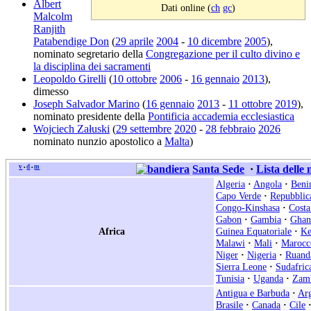
Albert
Dati online (
ch
gc
)
Malcolm
Ranjith
Patabendige Don
(
29 aprile
2004
-
10 dicembre
2005
),
nominato segretario della
Congregazione per il culto divino e
la disciplina dei sacramenti
Leopoldo Girelli
(
10 ottobre
2006
-
16 gennaio
2013
),
dimesso
Joseph Salvador Marino
(
16 gennaio
2013
-
11 ottobre
2019
),
nominato presidente della
Pontificia accademia ecclesiastica
Wojciech Załuski
(
29 settembre
2020
-
28 febbraio
2026
nominato nunzio apostolico a
Malta
)
v
d
m
Santa Sede
·
Lista delle
•
•
Algeria
·
Angola
·
Beni
Capo Verde
·
Repubblic
Congo-Kinshasa
·
Costa
Gabon
·
Gambia
·
Ghan
Africa
Guinea Equatoriale
·
Ke
Malawi
·
Mali
·
Marocc
Niger
·
Nigeria
·
Ruand
Sierra Leone
·
Sudafric
Tunisia
·
Uganda
·
Zam
Antigua e Barbuda
·
Arg
Brasile
·
Canada
·
Cile