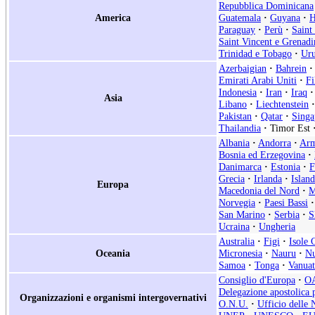
Repubblica Dominicana
America
Guatemala
·
Guyana
·
H
Paraguay
·
Perù
·
Saint
Saint Vincent e Grenadi
Trinidad e Tobago
·
Ur
Azerbaigian
·
Bahrein
·
Emirati Arabi Uniti
·
Fi
Indonesia
·
Iran
·
Iraq
·
Asia
Libano
·
Liechtenstein
·
Pakistan
·
Qatar
·
Singa
Thailandia
·
Timor Est
Albania
·
Andorra
·
Arm
Bosnia ed Erzegovina
·
Danimarca
·
Estonia
·
F
Grecia
·
Irlanda
·
Islan
Europa
Macedonia del Nord
·
M
Norvegia
·
Paesi Bassi
·
San Marino
·
Serbia
·
S
Ucraina
·
Ungheria
Australia
·
Figi
·
Isole 
Oceania
Micronesia
·
Nauru
·
Nu
Samoa
·
Tonga
·
Vanua
Consiglio d'Europa
·
O
Delegazione apostolica p
Organizzazioni e organismi intergovernativi
O.N.U.
·
Ufficio delle 