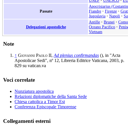
UNEP
·
UNESCO
·
E
Apocrisiarius (Costantin
Passate
Fiandre
·
Firenze
·
Grat
Jugoslavia
·
Napoli
·
Sa
Antille
·
Brunei
·
Como
Delegazioni apostoliche
Oceano Pacifico
·
Penis
Vietnam
Note
↑
Giovanni Paolo II
,
Ad plenius confirmandas
(
), in "Acta
Apostolicae Sedi", nº 12, Libreria Editrice Vaticana, 2003, p.
829 su vatican.va
Voci correlate
Nunziatura apostolica
Relazioni diplomatiche della Santa Sede
Chiesa cattolica a Timor Est
Conferenza Episcopale Timorense
Collegamenti esterni