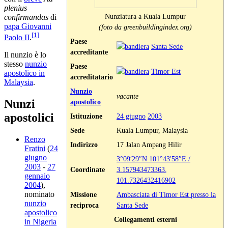
plenius
Nunziatura a Kuala Lumpur
confirmandas
di
papa Giovanni
(foto da greenbuildingindex.org)
[
1
]
Paolo II
.
Paese
Santa Sede
accreditante
Il nunzio è lo
stesso
nunzio
Paese
Timor Est
apostolico in
accreditatario
Malaysia
.
Nunzio
vacante
Nunzi
apostolico
apostolici
Istituzione
24 giugno
2003
Sede
Kuala Lumpur, Malaysia
Renzo
Indirizzo
17 Jalan Ampang Hilir
Fratini
(
24
giugno
3°09′29″N
101°43′58″E
/
2003
-
27
Coordinate
3.157943473363
,
gennaio
101.7326432416902
2004
),
nominato
Missione
Ambasciata di Timor Est presso la
nunzio
reciproca
Santa Sede
apostolico
Collegamenti esterni
in Nigeria