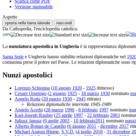
Scarica come PDF
Versione stampabile
Aspetto
sposta nella barra laterale
nascondi
Da Cathopedia, l'enciclopedia cattolica.
100%
La
nunziatura apostolica in Ungheria
è la rappresentanza diplomat
Santa Sede
e Ungheria hanno stabilito relazioni diplomatiche nel
192
comunista prese il potere nel Paese. Le relazioni diplomatiche sono rip
Nunzi apostolici
Lorenzo Schioppa
(
10 agosto
1920
-
1925
dimesso)
Cesare Orsenigo
(
2 giugno
1925
-
18 marzo
1930
nominato
nun
Angelo Rotta
(
20 marzo
1930
-
1945
ritirato)
Relazioni diplomatiche interrotte 1945-1989
Angelo Acerbi
(
28 marzo
1990
-
8 febbraio
1997
nominato
nun
Karl-Joseph Rauber
(
25 aprile
1997
-
22 febbraio
2003
nomina
Juliusz Janusz
(
9 aprile
2003
-
10 febbraio
2011
nominato
nunzi
Alberto Bottari de Castello
(
6 giugno
2011
-
dicembre
2017
riti
Michael August Blume
,
S.V.D.
(
4 luglio
2018
-
31 dicembre
2