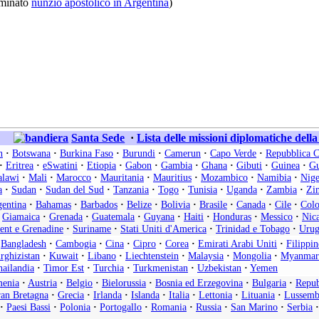
minato
nunzio apostolico in Argentina
)
Santa Sede
·
Lista delle missioni diplomatiche dell
n
·
Botswana
·
Burkina Faso
·
Burundi
·
Camerun
·
Capo Verde
·
Repubblica C
·
Eritrea
·
eSwatini
·
Etiopia
·
Gabon
·
Gambia
·
Ghana
·
Gibuti
·
Guinea
·
Gu
lawi
·
Mali
·
Marocco
·
Mauritania
·
Mauritius
·
Mozambico
·
Namibia
·
Nige
a
·
Sudan
·
Sudan del Sud
·
Tanzania
·
Togo
·
Tunisia
·
Uganda
·
Zambia
·
Zi
entina
·
Bahamas
·
Barbados
·
Belize
·
Bolivia
·
Brasile
·
Canada
·
Cile
·
Col
Giamaica
·
Grenada
·
Guatemala
·
Guyana
·
Haiti
·
Honduras
·
Messico
·
Nic
cent e Grenadine
·
Suriname
·
Stati Uniti d'America
·
Trinidad e Tobago
·
Urug
Bangladesh
·
Cambogia
·
Cina
·
Cipro
·
Corea
·
Emirati Arabi Uniti
·
Filippin
rghizistan
·
Kuwait
·
Libano
·
Liechtenstein
·
Malaysia
·
Mongolia
·
Myanmar
ailandia
·
Timor Est
·
Turchia
·
Turkmenistan
·
Uzbekistan
·
Yemen
enia
·
Austria
·
Belgio
·
Bielorussia
·
Bosnia ed Erzegovina
·
Bulgaria
·
Repub
an Bretagna
·
Grecia
·
Irlanda
·
Islanda
·
Italia
·
Lettonia
·
Lituania
·
Lussemb
·
Paesi Bassi
·
Polonia
·
Portogallo
·
Romania
·
Russia
·
San Marino
·
Serbia
·