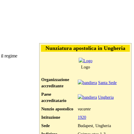
Nunziatura apostolica in Ungheria
 il regime
Logo
Organizzazione
Santa Sede
accreditante
Paese
Ungheria
accreditatario
Nunzio apostolico
vacante
Istituzione
1920
Sede
Budapest, Ungheria