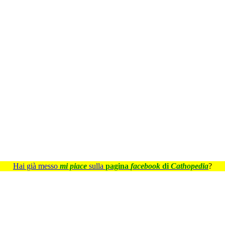
Hai già messo
mi piace
sulla
pagina
facebook
di
Cathopedia
?