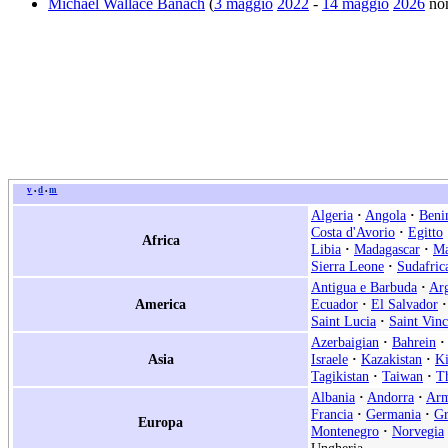
Michael Wallace Banach
(
3 maggio
2022
-
14 maggio
2026
no
v
d
m
•
•
Algeria
·
Angola
·
Beni
Costa d'Avorio
·
Egitto
Africa
Libia
·
Madagascar
·
Ma
Sierra Leone
·
Sudafric
Antigua e Barbuda
·
Arg
America
Ecuador
·
El Salvador
·
Saint Lucia
·
Saint Vin
Azerbaigian
·
Bahrein
·
Asia
Israele
·
Kazakistan
·
Ki
Tagikistan
·
Taiwan
·
Th
Albania
·
Andorra
·
Arm
Francia
·
Germania
·
Gr
Europa
Montenegro
·
Norvegia