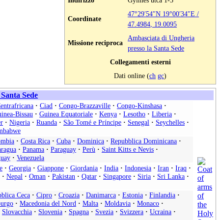
Indirizzo
Gyimes utca 1-3
47°29′54″N
19°00′34″E
/
Coordinate
47.4984
,
19.0095
Ambasciata di Ungheria
Missione reciproca
presso la Santa Sede
Collegamenti esterni
Dati online (
ch
gc
)
a Santa Sede
entrafricana
·
Ciad
·
Congo-Brazzaville
·
Congo-Kinshasa
·
inea-Bissau
·
Guinea Equatoriale
·
Kenya
·
Lesotho
·
Liberia
·
r
·
Nigeria
·
Ruanda
·
São Tomé e Príncipe
·
Senegal
·
Seychelles
·
mbabwe
ombia
·
Costa Rica
·
Cuba
·
Dominica
·
Repubblica Dominicana
·
aragua
·
Panama
·
Paraguay
·
Perù
·
Saint Kitts e Nevis
·
uay
·
Venezuela
e
·
Georgia
·
Giappone
·
Giordania
·
India
·
Indonesia
·
Iran
·
Iraq
·
·
Nepal
·
Oman
·
Pakistan
·
Qatar
·
Singapore
·
Siria
·
Sri Lanka
·
blica Ceca
·
Cipro
·
Croazia
·
Danimarca
·
Estonia
·
Finlandia
·
urgo
·
Macedonia del Nord
·
Malta
·
Moldavia
·
Monaco
·
Slovacchia
·
Slovenia
·
Spagna
·
Svezia
·
Svizzera
·
Ucraina
·