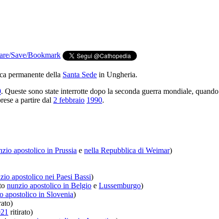
ica permanente della
Santa Sede
in Ungheria.
0
. Queste sono state interrotte dopo la seconda guerra mondiale, quando
rese a partire dal
2 febbraio
1990
.
zio apostolico in Prussia
e
nella Repubblica di Weimar
)
zio apostolico nei Paesi Bassi
)
to
nunzio apostolico in Belgio
e
Lussemburgo
)
o apostolico in Slovenia
)
rato)
021
ritirato)