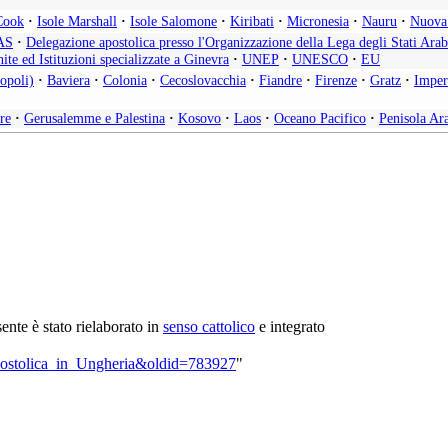
Cook
·
Isole Marshall
·
Isole Salomone
·
Kiribati
·
Micronesia
·
Nauru
·
Nuova
AS
·
Delegazione apostolica presso l'Organizzazione della Lega degli Stati Arab
ite ed Istituzioni specializzate a Ginevra
·
UNEP
·
UNESCO
·
EU
opoli)
·
Baviera
·
Colonia
·
Cecoslovacchia
·
Fiandre
·
Firenze
·
Gratz
·
Imper
re
·
Gerusalemme e Palestina
·
Kosovo
·
Laos
·
Oceano Pacifico
·
Penisola Ar
esente è stato rielaborato in
senso cattolico
e integrato
_apostolica_in_Ungheria&oldid=783927
"