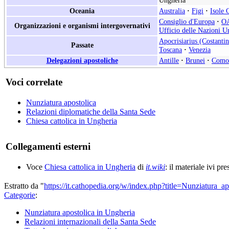
Ungheria
Oceania
Australia
·
Figi
·
Isole 
Consiglio d'Europa
·
O
Organizzazioni e organismi intergovernativi
Ufficio delle Nazioni Un
Apocrisiarius (Costantin
Passate
Toscana
·
Venezia
Delegazioni apostoliche
Antille
·
Brunei
·
Como
Voci correlate
Nunziatura apostolica
Relazioni diplomatiche della Santa Sede
Chiesa cattolica in Ungheria
Collegamenti esterni
Voce
Chiesa cattolica in Ungheria
di
it.wiki
: il materiale ivi pr
Estratto da "
https://it.cathopedia.org/w/index.php?title=Nunziatura
Categorie
:
Nunziatura apostolica in Ungheria
Relazioni internazionali della Santa Sede