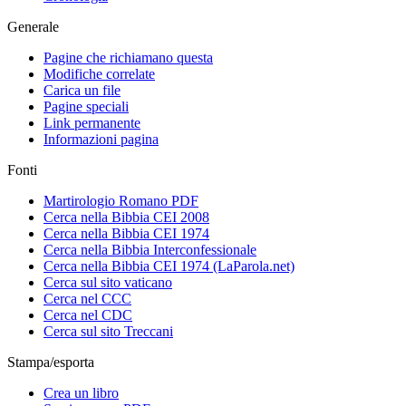
Generale
Pagine che richiamano questa
Modifiche correlate
Carica un file
Pagine speciali
Link permanente
Informazioni pagina
Fonti
Martirologio Romano PDF
Cerca nella Bibbia CEI 2008
Cerca nella Bibbia CEI 1974
Cerca nella Bibbia Interconfessionale
Cerca nella Bibbia CEI 1974 (LaParola.net)
Cerca sul sito vaticano
Cerca nel CCC
Cerca nel CDC
Cerca sul sito Treccani
Stampa/esporta
Crea un libro