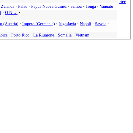
 Zelanda
·
Palau
·
Papua Nuova Guinea
·
Samoa
·
Tonga
·
Vanuatu
i
·
O.N.U.
·
o (Austria)
·
Impero (Germania)
·
Jugoslavia
·
Napoli
·
Savoia
·
abica
·
Porto Rico
·
La Riunione
·
Somalia
·
Vietnam