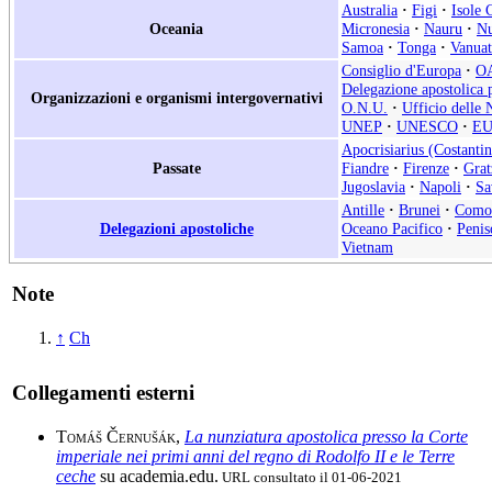
Australia
·
Figi
·
Isole 
Oceania
Micronesia
·
Nauru
·
Nu
Samoa
·
Tonga
·
Vanua
Consiglio d'Europa
·
O
Delegazione apostolica p
Organizzazioni e organismi intergovernativi
O.N.U.
·
Ufficio delle 
UNEP
·
UNESCO
·
E
Apocrisiarius (Costantin
Passate
Fiandre
·
Firenze
·
Grat
Jugoslavia
·
Napoli
·
Sa
Antille
·
Brunei
·
Como
Delegazioni apostoliche
Oceano Pacifico
·
Penis
Vietnam
Note
↑
Ch
Collegamenti esterni
Tomáš Černušák
,
La nunziatura apostolica presso la Corte
imperiale nei primi anni del regno di Rodolfo II e le Terre
ceche
su academia.edu.
URL consultato il 01-06-2021