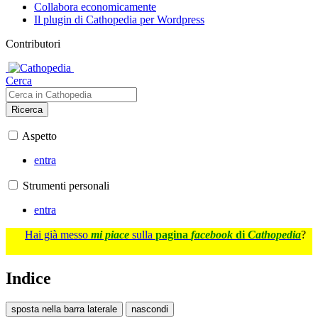
Collabora economicamente
Il plugin di Cathopedia per Wordpress
Contributori
Cerca
Ricerca
Aspetto
entra
Strumenti personali
entra
Hai già messo
mi piace
sulla
pagina
facebook
di
Cathopedia
?
Indice
sposta nella barra laterale
nascondi