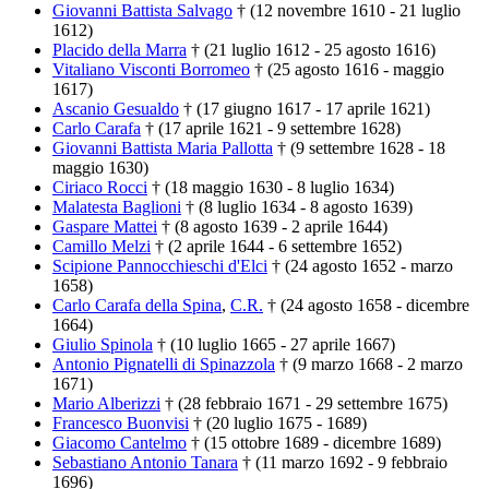
Giovanni Battista Salvago
† (12 novembre 1610 - 21 luglio
1612)
Placido della Marra
† (21 luglio 1612 - 25 agosto 1616)
Vitaliano Visconti Borromeo
† (25 agosto 1616 - maggio
1617)
Ascanio Gesualdo
† (17 giugno 1617 - 17 aprile 1621)
Carlo Carafa
† (17 aprile 1621 - 9 settembre 1628)
Giovanni Battista Maria Pallotta
† (9 settembre 1628 - 18
maggio 1630)
Ciriaco Rocci
† (18 maggio 1630 - 8 luglio 1634)
Malatesta Baglioni
† (8 luglio 1634 - 8 agosto 1639)
Gaspare Mattei
† (8 agosto 1639 - 2 aprile 1644)
Camillo Melzi
† (2 aprile 1644 - 6 settembre 1652)
Scipione Pannocchieschi d'Elci
† (24 agosto 1652 - marzo
1658)
Carlo Carafa della Spina
,
C.R.
† (24 agosto 1658 - dicembre
1664)
Giulio Spinola
† (10 luglio 1665 - 27 aprile 1667)
Antonio Pignatelli di Spinazzola
† (9 marzo 1668 - 2 marzo
1671)
Mario Alberizzi
† (28 febbraio 1671 - 29 settembre 1675)
Francesco Buonvisi
† (20 luglio 1675 - 1689)
Giacomo Cantelmo
† (15 ottobre 1689 - dicembre 1689)
Sebastiano Antonio Tanara
† (11 marzo 1692 - 9 febbraio
1696)