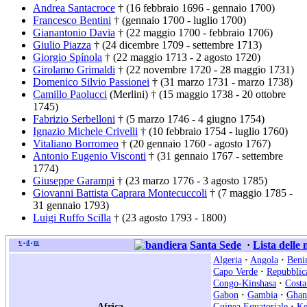
Andrea Santacroce
† (16 febbraio 1696 - gennaio 1700)
Francesco Bentini
† (gennaio 1700 - luglio 1700)
Gianantonio Davia
† (22 maggio 1700 - febbraio 1706)
Giulio Piazza
† (24 dicembre 1709 - settembre 1713)
Giorgio Spínola
† (22 maggio 1713 - 2 agosto 1720)
Girolamo Grimaldi
† (22 novembre 1720 - 28 maggio 1731)
Domenico Silvio Passionei
† (31 marzo 1731 - marzo 1738)
Camillo Paolucci
(Merlini) † (15 maggio 1738 - 20 ottobre
1745)
Fabrizio Serbelloni
† (5 marzo 1746 - 4 giugno 1754)
Ignazio Michele Crivelli
† (10 febbraio 1754 - luglio 1760)
Vitaliano Borromeo
† (20 gennaio 1760 - agosto 1767)
Antonio Eugenio Visconti
† (31 gennaio 1767 - settembre
1774)
Giuseppe Garampi
† (23 marzo 1776 - 3 agosto 1785)
Giovanni Battista Caprara Montecuccoli
† (7 maggio 1785 -
31 gennaio 1793)
Luigi Ruffo Scilla
† (23 agosto 1793 - 1800)
v
d
m
Santa Sede
·
Lista delle
•
•
Algeria
·
Angola
·
Beni
Capo Verde
·
Repubblic
Congo-Kinshasa
·
Costa
Gabon
·
Gambia
·
Ghan
Africa
Guinea Equatoriale
·
Ke