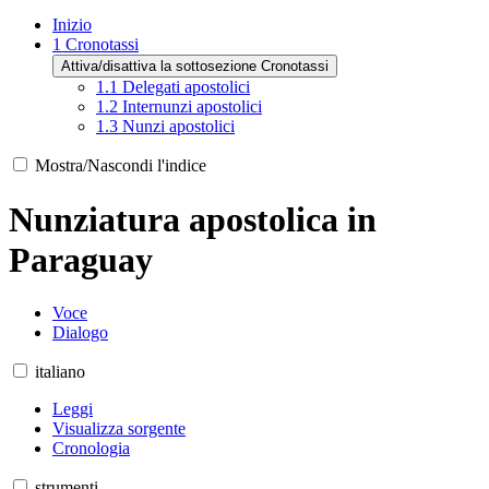
Inizio
1
Cronotassi
Attiva/disattiva la sottosezione Cronotassi
1.1
Delegati apostolici
1.2
Internunzi apostolici
1.3
Nunzi apostolici
Mostra/Nascondi l'indice
Nunziatura apostolica in
Paraguay
Voce
Dialogo
italiano
Leggi
Visualizza sorgente
Cronologia
strumenti