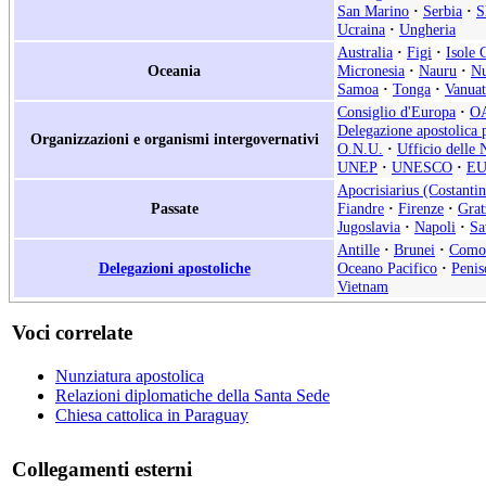
San Marino
·
Serbia
·
S
Ucraina
·
Ungheria
Australia
·
Figi
·
Isole 
Oceania
Micronesia
·
Nauru
·
Nu
Samoa
·
Tonga
·
Vanua
Consiglio d'Europa
·
O
Delegazione apostolica p
Organizzazioni e organismi intergovernativi
O.N.U.
·
Ufficio delle 
UNEP
·
UNESCO
·
E
Apocrisiarius (Costantin
Passate
Fiandre
·
Firenze
·
Grat
Jugoslavia
·
Napoli
·
Sa
Antille
·
Brunei
·
Como
Delegazioni apostoliche
Oceano Pacifico
·
Penis
Vietnam
Voci correlate
Nunziatura apostolica
Relazioni diplomatiche della Santa Sede
Chiesa cattolica in Paraguay
Collegamenti esterni