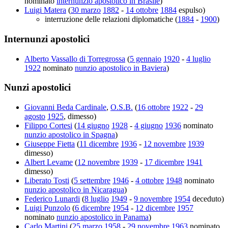
nominato
internunzio apostolico in Brasile
)
Luigi Matera
(
30 marzo
1882
-
14 ottobre
1884
espulso)
interruzione delle relazioni diplomatiche (
1884
-
1900
)
Internunzi apostolici
Alberto Vassallo di Torregrossa
(
5 gennaio
1920
-
4 luglio
1922
nominato
nunzio apostolico in Baviera
)
Nunzi apostolici
Giovanni Beda Cardinale
,
O.S.B.
(
16 ottobre
1922
-
29
agosto
1925
, dimesso)
Filippo Cortesi
(
14 giugno
1928
-
4 giugno
1936
nominato
nunzio apostolico in Spagna
)
Giuseppe Fietta
(
11 dicembre
1936
-
12 novembre
1939
dimesso)
Albert Levame
(
12 novembre
1939
-
17 dicembre
1941
dimesso)
Liberato Tosti
(
5 settembre
1946
-
4 ottobre
1948
nominato
nunzio apostolico in Nicaragua
)
Federico Lunardi
(
8 luglio
1949
-
9 novembre
1954
deceduto)
Luigi Punzolo
(
6 dicembre
1954
-
12 dicembre
1957
nominato
nunzio apostolico in Panama
)
Carlo Martini
(
25 marzo
1958
-
29 novembre
1963
nominato