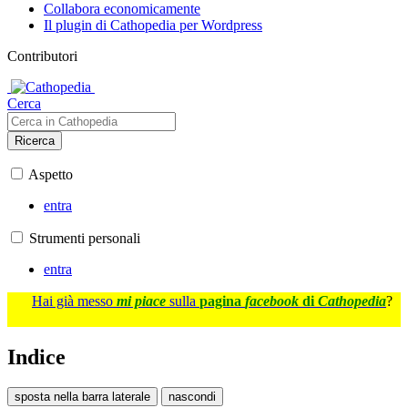
Collabora economicamente
Il plugin di Cathopedia per Wordpress
Contributori
Cerca
Ricerca
Aspetto
entra
Strumenti personali
entra
Hai già messo
mi piace
sulla
pagina
facebook
di
Cathopedia
?
Indice
sposta nella barra laterale
nascondi