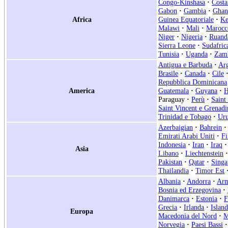
Congo-Kinshasa
·
Costa
Gabon
·
Gambia
·
Ghan
Africa
Guinea Equatoriale
·
Ke
Malawi
·
Mali
·
Marocc
Niger
·
Nigeria
·
Ruand
Sierra Leone
·
Sudafric
Tunisia
·
Uganda
·
Zam
Antigua e Barbuda
·
Arg
Brasile
·
Canada
·
Cile
Repubblica Dominicana
America
Guatemala
·
Guyana
·
H
Paraguay
·
Perù
·
Saint
Saint Vincent e Grenadi
Trinidad e Tobago
·
Ur
Azerbaigian
·
Bahrein
·
Emirati Arabi Uniti
·
Fi
Indonesia
·
Iran
·
Iraq
·
Asia
Libano
·
Liechtenstein
·
Pakistan
·
Qatar
·
Singa
Thailandia
·
Timor Est
Albania
·
Andorra
·
Arm
Bosnia ed Erzegovina
·
Danimarca
·
Estonia
·
F
Grecia
·
Irlanda
·
Islan
Europa
Macedonia del Nord
·
M
Norvegia
·
Paesi Bassi
·