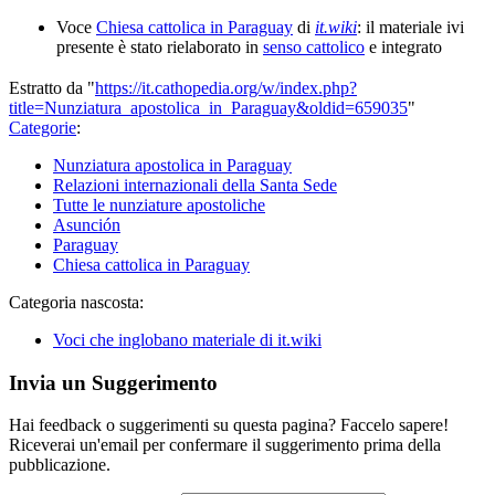
Voce
Chiesa cattolica in Paraguay
di
it.wiki
: il materiale ivi
presente è stato rielaborato in
senso cattolico
e integrato
Estratto da "
https://it.cathopedia.org/w/index.php?
title=Nunziatura_apostolica_in_Paraguay&oldid=659035
"
Categorie
:
Nunziatura apostolica in Paraguay
Relazioni internazionali della Santa Sede
Tutte le nunziature apostoliche
Asunción
Paraguay
Chiesa cattolica in Paraguay
Categoria nascosta:
Voci che inglobano materiale di it.wiki
Invia un Suggerimento
Hai feedback o suggerimenti su questa pagina? Faccelo sapere!
Riceverai un'email per confermare il suggerimento prima della
pubblicazione.