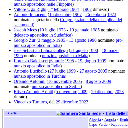
nunzio apostolico nelle Filippine
)
Vittore Ugo Righi
(
1º febbraio
1964
-
1967
dimesso)
Antonio Innocenti
(
15 dicembre
1967
-
26 febbraio
1973
nominato segretario della
Congregazione della disciplina dei
sacramenti
)
Joseph Mees
(
10 luglio
1973
-
19 gennaio
1985
nominato
delegato apostolico in Sudafrica
)
Giorgio Zur
(
3 maggio
1985
-
13 agosto
1990
nominato
pro-
nunzio apostolico in India
)
José Sebastián Laboa Gallego
(
21 agosto
1990
-
18 marzo
1995
nominato
nunzio apostolico a Malta
)
Lorenzo Baldisseri
(
6 aprile
1995
-
19 giugno
1999
nominato
nunzio apostolico in India
)
Antonio Lucibello
(
27 luglio
1999
-
27 agosto
2005
nominato
nunzio apostolico in Turchia
)
Orlando Antonini
(
16 novembre
2005
-
8 agosto
2009
nominato
nunzio apostolico in Serbia
)
Eliseo Antonio Ariotti
(
5 novembre
2009
-
29 dicembre
2023
ritirato)
Vincenzo Turturro
, dal
29 dicembre
2023
v
d
m
Santa Sede
·
Lista delle
•
•
Algeria
·
Angola
·
Beni
Capo Verde
·
Repubblic