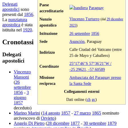
Delegati
Paese
Paraguay
apostolici
sono
accreditatario
presenti dal
1856
.
Vincenzo Turturro
Nunzio
La
nunziatura
(dal
29 dicembre
apostolica
è stata
apostolico
2023
)
istituita nel
1920
.
Istituzione
26 settembre
1856
Cronotassi
Sede
Asunción
, Paraguay
Calle Ciudad del Vaticano (entre
Indirizzo
Delegati
25 de Mayo y Caballero)
apostolici
25°17′46″S
57°36′21″W
/
Coordinate
-25.29621
,
-57.60589
Vincenzo
Massoni
Missione
Ambasciata del Paraguay presso
(
26
reciproca
la Santa Sede
settembre
Collegamenti esterni
1856
-
3
giugno
Dati online (
ch
gc
)
1857
deceduto)
Marino Marini
(
14 agosto
1857
-
27 marzo
1865
nominato
arcivescovo di
Orvieto
)
Angelo Di Pietro
(
28 dicembre
1877
-
30 settembre
1879