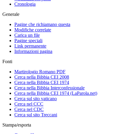
Cronologia
Generale
Pagine che richiamano questa
Modifiche correlate
Carica un file
Pagine speciali
Link permanente
Informazioni pagina
Fonti
Martirologio Romano PDF
Cerca nella Bibbia CEI 2008
Cerca nella Bibbia CEI 1974
Cerca nella Bibbia Interconfessionale
Cerca nella Bibbia CEI 1974 (LaParola.net)
Cerca sul sito vaticano
Cerca nel CCC
Cerca nel CDC
Cerca sul sito Treccani
Stampa/esporta