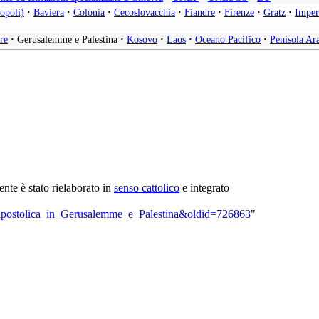
opoli)
·
Baviera
·
Colonia
·
Cecoslovacchia
·
Fiandre
·
Firenze
·
Gratz
·
Imper
re
·
Gerusalemme e Palestina
·
Kosovo
·
Laos
·
Oceano Pacifico
·
Penisola Ar
sente è stato rielaborato in
senso cattolico
e integrato
ne_apostolica_in_Gerusalemme_e_Palestina&oldid=726863
"