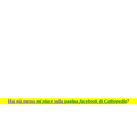
Hai già messo
mi piace
sulla
pagina
facebook
di
Cathopedia
?