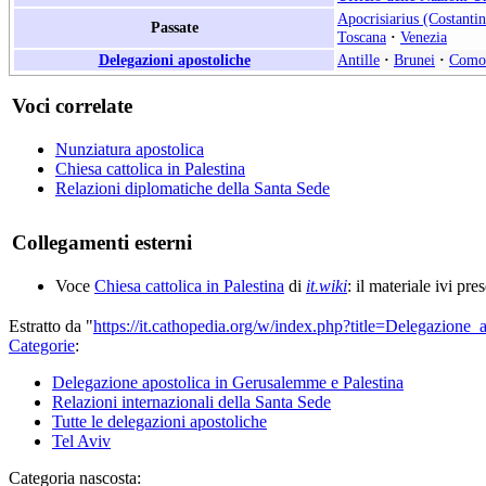
Apocrisiarius (Costantin
Passate
Toscana
·
Venezia
Delegazioni apostoliche
Antille
·
Brunei
·
Como
Voci correlate
Nunziatura apostolica
Chiesa cattolica in Palestina
Relazioni diplomatiche della Santa Sede
Collegamenti esterni
Voce
Chiesa cattolica in Palestina
di
it.wiki
: il materiale ivi pre
Estratto da "
https://it.cathopedia.org/w/index.php?title=Delegazio
Categorie
:
Delegazione apostolica in Gerusalemme e Palestina
Relazioni internazionali della Santa Sede
Tutte le delegazioni apostoliche
Tel Aviv
Categoria nascosta: