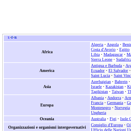
v
d
m
•
•
Algeria
·
Angola
·
Beni
Costa d'Avorio
·
Egitto
Africa
Libia
·
Madagascar
·
Ma
Sierra Leone
·
Sudafric
Antigua e Barbuda
·
Arg
America
Ecuador
·
El Salvador
·
Saint Lucia
·
Saint Vin
Azerbaigian
·
Bahrein
·
Asia
Israele
·
Kazakistan
·
Ki
Tagikistan
·
Taiwan
·
Th
Albania
·
Andorra
·
Arm
Francia
·
Germania
·
Gr
Europa
Montenegro
·
Norvegia
Ungheria
Oceania
Australia
·
Figi
·
Isole 
Consiglio d'Europa
·
O
Organizzazioni e organismi intergovernativi
Ufficio delle Nazioni Un