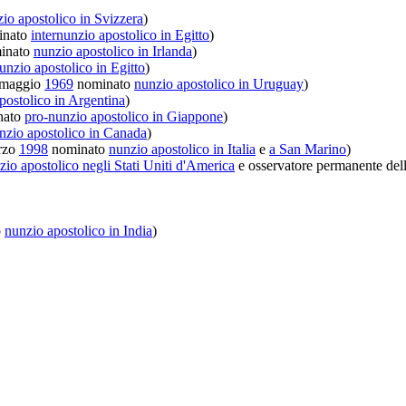
io apostolico in Svizzera
)
inato
internunzio apostolico in Egitto
)
inato
nunzio apostolico in Irlanda
)
unzio apostolico in Egitto
)
 maggio
1969
nominato
nunzio apostolico in Uruguay
)
postolico in Argentina
)
nato
pro-nunzio apostolico in Giappone
)
nzio apostolico in Canada
)
rzo
1998
nominato
nunzio apostolico in Italia
e
a San Marino
)
zio apostolico negli Stati Uniti d'America
e osservatore permanente del
o
nunzio apostolico in India
)