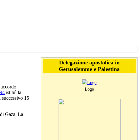
Delegazione apostolica in
Gerusalemme e Palestina
l'accordo
Logo
94
istituì la
il successivo 15
a di Gaza. La