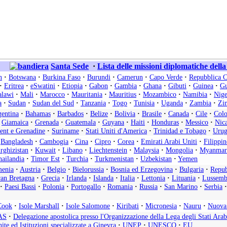
Santa Sede
·
Lista delle missioni diplomatiche dell
n
·
Botswana
·
Burkina Faso
·
Burundi
·
Camerun
·
Capo Verde
·
Repubblica C
·
Eritrea
·
eSwatini
·
Etiopia
·
Gabon
·
Gambia
·
Ghana
·
Gibuti
·
Guinea
·
Gu
lawi
·
Mali
·
Marocco
·
Mauritania
·
Mauritius
·
Mozambico
·
Namibia
·
Nige
a
·
Sudan
·
Sudan del Sud
·
Tanzania
·
Togo
·
Tunisia
·
Uganda
·
Zambia
·
Zi
entina
·
Bahamas
·
Barbados
·
Belize
·
Bolivia
·
Brasile
·
Canada
·
Cile
·
Col
Giamaica
·
Grenada
·
Guatemala
·
Guyana
·
Haiti
·
Honduras
·
Messico
·
Nic
cent e Grenadine
·
Suriname
·
Stati Uniti d'America
·
Trinidad e Tobago
·
Urug
Bangladesh
·
Cambogia
·
Cina
·
Cipro
·
Corea
·
Emirati Arabi Uniti
·
Filippin
rghizistan
·
Kuwait
·
Libano
·
Liechtenstein
·
Malaysia
·
Mongolia
·
Myanmar
ailandia
·
Timor Est
·
Turchia
·
Turkmenistan
·
Uzbekistan
·
Yemen
enia
·
Austria
·
Belgio
·
Bielorussia
·
Bosnia ed Erzegovina
·
Bulgaria
·
Repub
an Bretagna
·
Grecia
·
Irlanda
·
Islanda
·
Italia
·
Lettonia
·
Lituania
·
Lussemb
·
Paesi Bassi
·
Polonia
·
Portogallo
·
Romania
·
Russia
·
San Marino
·
Serbia
·
Cook
·
Isole Marshall
·
Isole Salomone
·
Kiribati
·
Micronesia
·
Nauru
·
Nuova
AS
·
Delegazione apostolica presso l'Organizzazione della Lega degli Stati Arab
ite ed Istituzioni specializzate a Ginevra
·
UNEP
·
UNESCO
·
EU