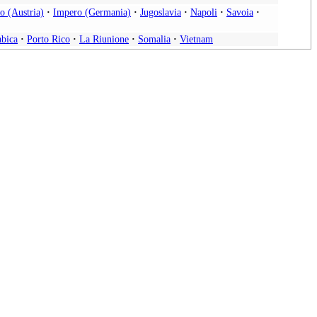
o (Austria)
·
Impero (Germania)
·
Jugoslavia
·
Napoli
·
Savoia
·
abica
·
Porto Rico
·
La Riunione
·
Somalia
·
Vietnam