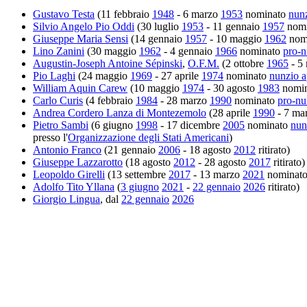
Gustavo Testa
(11 febbraio
1948
- 6 marzo
1953
nominato
nunz
Silvio Angelo Pio Oddi
(30 luglio
1953
- 11 gennaio
1957
nom
Giuseppe Maria Sensi
(14 gennaio
1957
- 10 maggio
1962
nom
Lino Zanini
(30 maggio
1962
- 4 gennaio
1966
nominato
pro-n
Augustin-Joseph Antoine Sépinski
,
O.F.M.
(2 ottobre
1965
- 5
Pio Laghi
(24 maggio
1969
- 27 aprile
1974
nominato
nunzio a
William Aquin Carew
(10 maggio
1974
- 30 agosto
1983
nomi
Carlo Curis
(4 febbraio
1984
- 28 marzo
1990
nominato
pro-nu
Andrea Cordero Lanza di Montezemolo
(28 aprile
1990
- 7 ma
Pietro Sambi
(6 giugno
1998
- 17 dicembre
2005
nominato
nun
presso l'
Organizzazione degli Stati Americani
)
Antonio Franco
(21 gennaio
2006
- 18 agosto
2012
ritirato)
Giuseppe Lazzarotto
(18 agosto
2012
- 28 agosto
2017
ritirato)
Leopoldo Girelli
(13 settembre
2017
- 13 marzo
2021
nominat
Adolfo Tito Yllana
(
3 giugno
2021
-
22 gennaio
2026
ritirato)
Giorgio Lingua
, dal
22 gennaio
2026