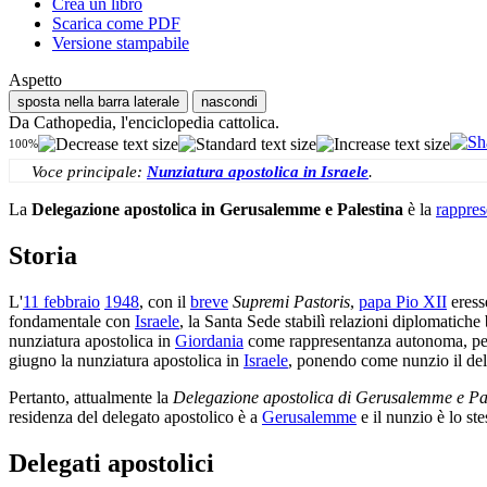
Crea un libro
Scarica come PDF
Versione stampabile
Aspetto
sposta nella barra laterale
nascondi
Da Cathopedia, l'enciclopedia cattolica.
100%
Voce principale:
Nunziatura apostolica in Israele
.
La
Delegazione apostolica in Gerusalemme e Palestina
è la
rappres
Storia
L'
11 febbraio
1948
, con il
breve
Supremi Pastoris
,
papa Pio XII
eress
fondamentale con
Israele
, la Santa Sede stabilì relazioni diplomatiche 
nunziatura apostolica in
Giordania
come rappresentanza autonoma, per i
giugno la nunziatura apostolica in
Israele
, ponendo come nunzio il del
Pertanto, attualmente la
Delegazione apostolica di Gerusalemme e Pa
residenza del delegato apostolico è a
Gerusalemme
e il nunzio è lo ste
Delegati apostolici