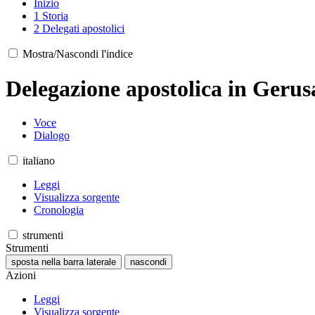
Inizio
1
Storia
2
Delegati apostolici
Mostra/Nascondi l'indice
Delegazione apostolica in Geru
Voce
Dialogo
italiano
Leggi
Visualizza sorgente
Cronologia
strumenti
Strumenti
sposta nella barra laterale
nascondi
Azioni
Leggi
Visualizza sorgente