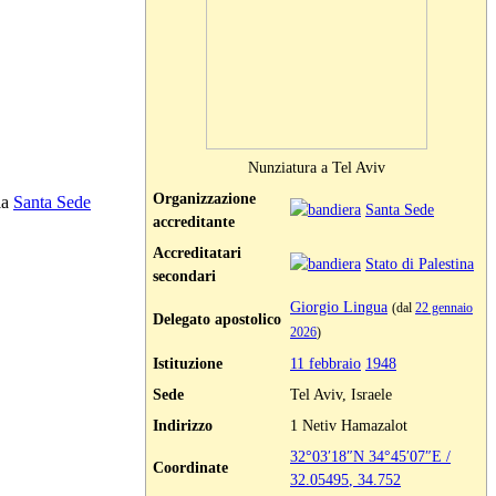
Nunziatura a Tel Aviv
Organizzazione
la
Santa Sede
Santa Sede
accreditante
Accreditatari
Stato di Palestina
secondari
Giorgio Lingua
(dal
22 gennaio
Delegato apostolico
2026
)
Istituzione
11 febbraio
1948
Sede
Tel Aviv, Israele
Indirizzo
1 Netiv Hamazalot
32°03′18″N
34°45′07″E
/
Coordinate
32.05495
,
34.752