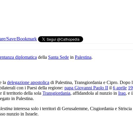
entanza diplomatica
della
Santa Sede
in
Palestina
.
e la
delegazione apostolica
di Palestina, Transgiordania e Cipro. Dopo 
bilaterali con i Paesi della regione:
papa Giovanni Paolo II
il
6 aprile
19
l territorio della sola
Transgiordania
, affidandola al nunzio in
Iraq
, e 
egato in Palestina.
lestina
interessa solo i territori di Gerusalemme, Cisgiordania e Strisci
sso nunzio in Israele.