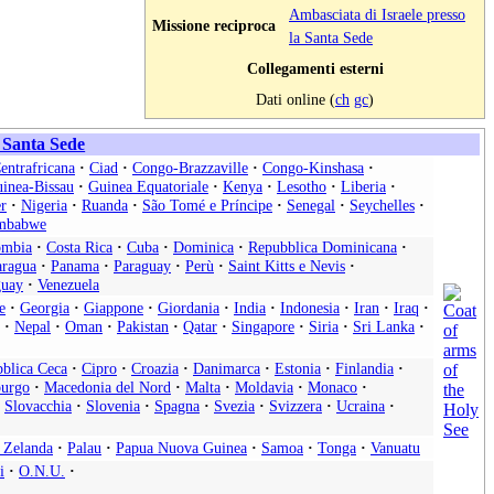
Ambasciata di Israele presso
Missione reciproca
la Santa Sede
Collegamenti esterni
Dati online (
ch
gc
)
a Santa Sede
entrafricana
·
Ciad
·
Congo-Brazzaville
·
Congo-Kinshasa
·
inea-Bissau
·
Guinea Equatoriale
·
Kenya
·
Lesotho
·
Liberia
·
r
·
Nigeria
·
Ruanda
·
São Tomé e Príncipe
·
Senegal
·
Seychelles
·
mbabwe
ombia
·
Costa Rica
·
Cuba
·
Dominica
·
Repubblica Dominicana
·
aragua
·
Panama
·
Paraguay
·
Perù
·
Saint Kitts e Nevis
·
uay
·
Venezuela
e
·
Georgia
·
Giappone
·
Giordania
·
India
·
Indonesia
·
Iran
·
Iraq
·
·
Nepal
·
Oman
·
Pakistan
·
Qatar
·
Singapore
·
Siria
·
Sri Lanka
·
blica Ceca
·
Cipro
·
Croazia
·
Danimarca
·
Estonia
·
Finlandia
·
urgo
·
Macedonia del Nord
·
Malta
·
Moldavia
·
Monaco
·
Slovacchia
·
Slovenia
·
Spagna
·
Svezia
·
Svizzera
·
Ucraina
·
 Zelanda
·
Palau
·
Papua Nuova Guinea
·
Samoa
·
Tonga
·
Vanuatu
i
·
O.N.U.
·