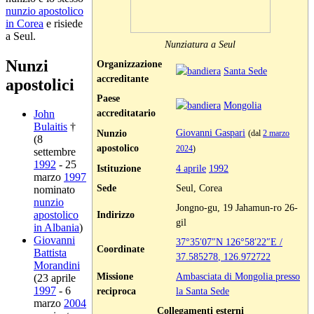
nunzio apostolico
in Corea
e risiede
a Seul.
Nunziatura a Seul
Nunzi
Organizzazione
Santa Sede
accreditante
apostolici
Paese
Mongolia
accreditatario
John
Bulaitis
†
Giovanni Gaspari
Nunzio
(dal
2 marzo
(8
apostolico
2024
)
settembre
1992
- 25
Istituzione
4 aprile
1992
marzo
1997
Sede
Seul, Corea
nominato
nunzio
Jongno-gu, 19 Jahamun-ro 26-
Indirizzo
apostolico
gil
in Albania
)
Giovanni
37°35′07″N
126°58′22″E
/
Coordinate
Battista
37.585278
,
126.972722
Morandini
Missione
Ambasciata di Mongolia presso
(23 aprile
1997
- 6
reciproca
la Santa Sede
marzo
2004
Collegamenti esterni