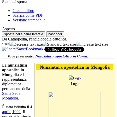
Stampa/esporta
Crea un libro
Scarica come PDF
Versione stampabile
Aspetto
sposta nella barra laterale
nascondi
Da Cathopedia, l'enciclopedia cattolica.
100%
Voce principale:
Nunziatura apostolica in Corea
.
La
nunziatura
Nunziatura apostolica in Mongolia
apostolica in
Mongolia
è la
rappresentanza
Logo
diplomatica
permanente della
Santa Sede
in
Mongolia
.
Ê stata istituita il
4
aprile
1992
. Il
nunzio è lo stesso