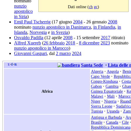
nominato
nunzio
Dati online (
ch
gc
)
apostolico
in Siria
)
Emil Paul Tscherrig
(17 giugno
2004
- 26 gennaio
2008
nominato
nunzio apostolico in Danimarca
,
in Finlandia
,
in
Islanda
,
Norvegia
e
in Svezia
)
Osvaldo Padilla
(12 aprile
2008
- 15 settembre
2017
ritirato)
Alfred Xuereb
(
26 febbraio
2018
-
8 dicembre
2023
nominato
nunzio apostolico in Marocco
)
Giovanni Gaspari
, dal
2 marzo
2024
v
d
m
Santa Sede
·
Lista delle
•
•
Algeria
·
Angola
·
Beni
Capo Verde
·
Repubblic
Congo-Kinshasa
·
Costa
Gabon
·
Gambia
·
Ghan
Africa
Guinea Equatoriale
·
Ke
Malawi
·
Mali
·
Marocc
Niger
·
Nigeria
·
Ruand
Sierra Leone
·
Sudafric
Tunisia
·
Uganda
·
Zam
Antigua e Barbuda
·
Arg
Brasile
·
Canada
·
Cile
Repubblica Dominicana