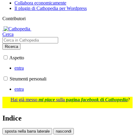
Collabora economicamente
Il plugin di Cathopedia per Wordpress
Contributori
Cerca
Ricerca
Aspetto
entra
Strumenti personali
entra
Hai già messo
mi piace
sulla
pagina
facebook
di
Cathopedia
?
Indice
sposta nella barra laterale
nascondi