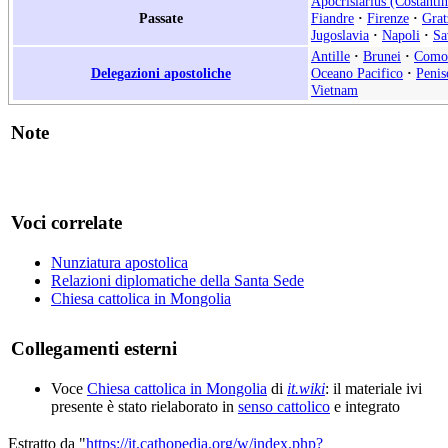
Apocrisiarius (Costantin
Passate
Fiandre
·
Firenze
·
Grat
Jugoslavia
·
Napoli
·
Sa
Antille
·
Brunei
·
Como
Delegazioni apostoliche
Oceano Pacifico
·
Penis
Vietnam
Note
Voci correlate
Nunziatura apostolica
Relazioni diplomatiche della Santa Sede
Chiesa cattolica in Mongolia
Collegamenti esterni
Voce
Chiesa cattolica in Mongolia
di
it.wiki
: il materiale ivi
presente è stato rielaborato in
senso cattolico
e integrato
Estratto da "
https://it.cathopedia.org/w/index.php?