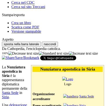
Cerca nel CDC
Cerca sul sito Treccani
Stampa/esporta
Crea un libro
Scarica come PDF
Versione stampabile
Aspetto
sposta nella barra laterale
nascondi
Da Cathopedia, l'enciclopedia cattolica.
100%
La
Nunziatura
Nunziatura apostolica in Siria
apostolica in
Siria
è la
rappresentanza
diplomatica
Logo
permanente della
Santa Sede
in
Organizzazione
Santa Sede
Siria
.
accreditante
Una
delegazione
Paese accreditatario
Siria