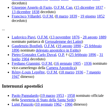
deceduto)
Giuseppe Angelo di Fazio
,
O.F.M. Cap.
(
15 dicembre
1837
-
13 dicembre
1838
deceduto)
Francisco Villardel
,
O.F.M.
(
8 marzo
1839
-
19 giugno
1852
deceduto)
...
Ludovico Piavi
,
O.F.M.
(
13 novembre
1876
-
28 agosto
1889
nominato patriarca di
Gerusalemme dei Latini
)
Gaudenzio Bonfigli
,
O.F.M.
(
19 agosto
1890
-
25 febbraio
1896
nominato
delegato apostolico in Egitto
)
Pietro Gonzalez Carlo Duval
,
O.P.
† (
25 febbraio
1896
-
31
luglio
1904
deceduto)
Frediano Giannini
,
O.F.M.
(
16 gennaio
1905
-
1936
nominato
vice-camerlengo della
Camera Apostolica
)
Rémy-Louis Leprêtre
,
O.F.M.
(
18 marzo
1936
-
7 maggio
1947
dimesso)
Internunzi apostolici
Paolo Pappalardo
(
19 marzo
1953
-
1958
nominato officiale
della
Segreteria di Stato della Santa Sede
)
Luigi Punzolo
(
10 gennaio
1962
-
1966
dimesso)