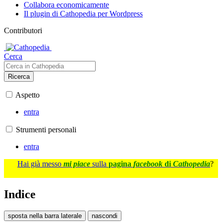
Collabora economicamente
Il plugin di Cathopedia per Wordpress
Contributori
Cerca
Ricerca
Aspetto
entra
Strumenti personali
entra
Hai già messo
mi piace
sulla
pagina
facebook
di
Cathopedia
?
Indice
sposta nella barra laterale
nascondi