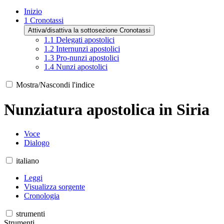
Inizio
1
Cronotassi
Attiva/disattiva la sottosezione Cronotassi
1.1
Delegati apostolici
1.2
Internunzi apostolici
1.3
Pro-nunzi apostolici
1.4
Nunzi apostolici
Mostra/Nascondi l'indice
Nunziatura apostolica in Siria
Voce
Dialogo
italiano
Leggi
Visualizza sorgente
Cronologia
strumenti
Strumenti