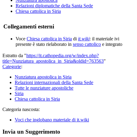
Nunziatura apostolica
Relazioni diplomatiche della Santa Sede
Chiesa cattolica in Siria
Collegamenti esterni
Voce
Chiesa cattolica in Siria
di
it.wiki
: il materiale ivi
presente è stato rielaborato in
senso cattolico
e integrato
Estratto da "
https://it.cathopedia.org/w/index.php?
title=Nunziatura_apostolica_in_Siria&oldid=763563
"
Categorie
:
Nunziatura apostolica in Siria
Relazioni internazionali della Santa Sede
Tutte le nunziature apostoliche
Siria
Chiesa cattolica in Siria
Categoria nascosta:
Voci che inglobano materiale di it.wiki
Invia un Suggerimento