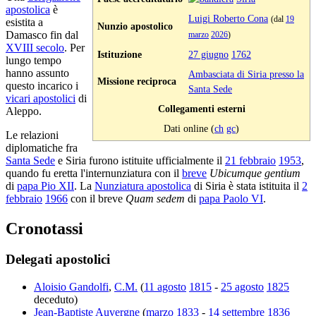
apostolica
è
Luigi Roberto Cona
(dal
19
esistita a
Nunzio apostolico
Damasco fin dal
marzo
2026
)
XVIII secolo
. Per
Istituzione
27 giugno
1762
lungo tempo
hanno assunto
Ambasciata di Siria presso la
Missione reciproca
questo incarico i
Santa Sede
vicari apostolici
di
Collegamenti esterni
Aleppo.
Dati online (
ch
gc
)
Le relazioni
diplomatiche fra
Santa Sede
e Siria furono istituite ufficialmente il
21 febbraio
1953
,
quando fu eretta l'internunziatura con il
breve
Ubicumque gentium
di
papa Pio XII
. La
Nunziatura apostolica
di Siria è stata istituita il
2
febbraio
1966
con il breve
Quam sedem
di
papa Paolo VI
.
Cronotassi
Delegati apostolici
Aloisio Gandolfi
,
C.M.
(
11 agosto
1815
-
25 agosto
1825
deceduto)
Jean-Baptiste Auvergne
(
marzo
1833
-
14 settembre
1836