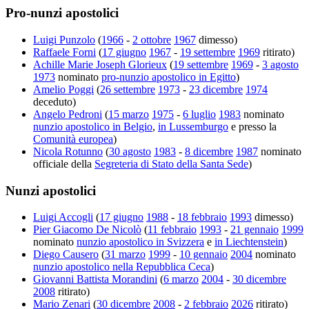
Pro-nunzi apostolici
Luigi Punzolo
(
1966
-
2 ottobre
1967
dimesso)
Raffaele Forni
(
17 giugno
1967
-
19 settembre
1969
ritirato)
Achille Marie Joseph Glorieux
(
19 settembre
1969
-
3 agosto
1973
nominato
pro-nunzio apostolico in Egitto
)
Amelio Poggi
(
26 settembre
1973
-
23 dicembre
1974
deceduto)
Angelo Pedroni
(
15 marzo
1975
-
6 luglio
1983
nominato
nunzio apostolico in Belgio
,
in Lussemburgo
e presso la
Comunità europea
)
Nicola Rotunno
(
30 agosto
1983
-
8 dicembre
1987
nominato
officiale della
Segreteria di Stato della Santa Sede
)
Nunzi apostolici
Luigi Accogli
(
17 giugno
1988
-
18 febbraio
1993
dimesso)
Pier Giacomo De Nicolò
(
11 febbraio
1993
-
21 gennaio
1999
nominato
nunzio apostolico in Svizzera
e
in Liechtenstein
)
Diego Causero
(
31 marzo
1999
-
10 gennaio
2004
nominato
nunzio apostolico nella Repubblica Ceca
)
Giovanni Battista Morandini
(
6 marzo
2004
-
30 dicembre
2008
ritirato)
Mario Zenari
(
30 dicembre
2008
-
2 febbraio
2026
ritirato)