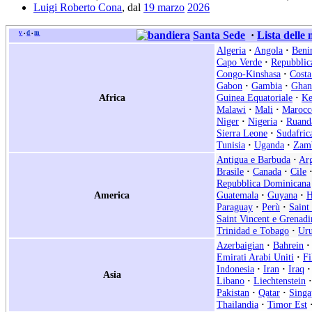
Luigi Roberto Cona
, dal
19 marzo
2026
v
d
m
Santa Sede
·
Lista delle
•
•
Algeria
·
Angola
·
Beni
Capo Verde
·
Repubblic
Congo-Kinshasa
·
Costa
Gabon
·
Gambia
·
Ghan
Africa
Guinea Equatoriale
·
Ke
Malawi
·
Mali
·
Marocc
Niger
·
Nigeria
·
Ruand
Sierra Leone
·
Sudafric
Tunisia
·
Uganda
·
Zam
Antigua e Barbuda
·
Arg
Brasile
·
Canada
·
Cile
Repubblica Dominicana
America
Guatemala
·
Guyana
·
H
Paraguay
·
Perù
·
Saint
Saint Vincent e Grenadi
Trinidad e Tobago
·
Ur
Azerbaigian
·
Bahrein
·
Emirati Arabi Uniti
·
Fi
Indonesia
·
Iran
·
Iraq
·
Asia
Libano
·
Liechtenstein
·
Pakistan
·
Qatar
·
Singa
Thailandia
·
Timor Est