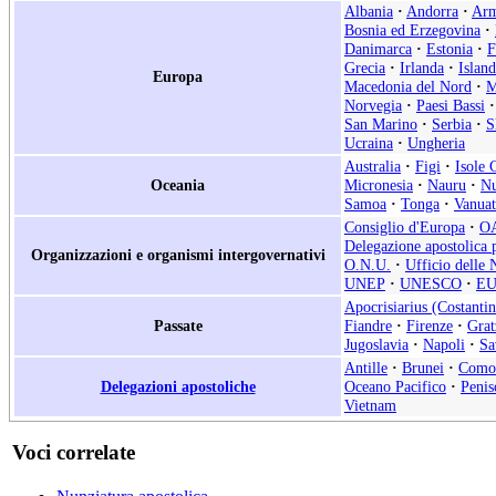
Albania
·
Andorra
·
Arm
Bosnia ed Erzegovina
·
Danimarca
·
Estonia
·
F
Grecia
·
Irlanda
·
Islan
Europa
Macedonia del Nord
·
M
Norvegia
·
Paesi Bassi
·
San Marino
·
Serbia
·
S
Ucraina
·
Ungheria
Australia
·
Figi
·
Isole 
Oceania
Micronesia
·
Nauru
·
Nu
Samoa
·
Tonga
·
Vanua
Consiglio d'Europa
·
O
Delegazione apostolica p
Organizzazioni e organismi intergovernativi
O.N.U.
·
Ufficio delle 
UNEP
·
UNESCO
·
E
Apocrisiarius (Costantin
Passate
Fiandre
·
Firenze
·
Grat
Jugoslavia
·
Napoli
·
Sa
Antille
·
Brunei
·
Como
Delegazioni apostoliche
Oceano Pacifico
·
Penis
Vietnam
Voci correlate