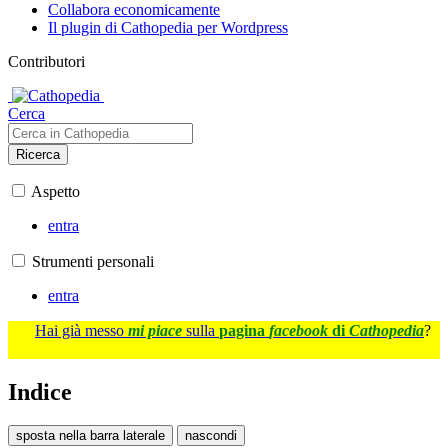
Collabora economicamente
Il plugin di Cathopedia per Wordpress
Contributori
Cerca
Ricerca
Aspetto
entra
Strumenti personali
entra
Hai già messo
mi piace
sulla
pagina
facebook
di
Cathopedia
?
Indice
sposta nella barra laterale
nascondi