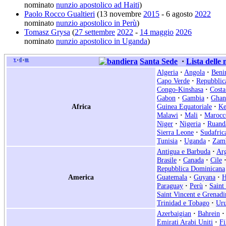
nominato
nunzio apostolico ad Haiti
)
Paolo Rocco Gualtieri
(13 novembre
2015
- 6 agosto
2022
nominato
nunzio apostolico in Perù
)
Tomasz Grysa
(
27 settembre
2022
-
14 maggio
2026
nominato
nunzio apostolico in Uganda
)
v
d
m
Santa Sede
·
Lista delle
•
•
Algeria
·
Angola
·
Beni
Capo Verde
·
Repubblic
Congo-Kinshasa
·
Costa
Gabon
·
Gambia
·
Ghan
Africa
Guinea Equatoriale
·
Ke
Malawi
·
Mali
·
Marocc
Niger
·
Nigeria
·
Ruand
Sierra Leone
·
Sudafric
Tunisia
·
Uganda
·
Zam
Antigua e Barbuda
·
Arg
Brasile
·
Canada
·
Cile
Repubblica Dominicana
America
Guatemala
·
Guyana
·
H
Paraguay
·
Perù
·
Saint
Saint Vincent e Grenadi
Trinidad e Tobago
·
Ur
Azerbaigian
·
Bahrein
·
Emirati Arabi Uniti
·
Fi