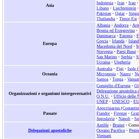
Indonesia
·
Iran
·
Iraq
·
Asia
Libano
·
Liechtenstein
·
Pakistan
·
Qatar
·
Singa
Thailandia
·
Timor Est
Albania
·
Andorra
·
Arm
Bosnia ed Erzegovina
·
Danimarca
·
Estonia
·
F
Grecia
·
Irlanda
·
Islan
Europa
Macedonia del Nord
·
M
Norvegia
·
Paesi Bassi
·
San Marino
·
Serbia
·
S
Ucraina
·
Ungheria
Australia
·
Figi
·
Isole 
Oceania
Micronesia
·
Nauru
·
Nu
Samoa
·
Tonga
·
Vanua
Consiglio d'Europa
·
O
Delegazione apostolica p
Organizzazioni e organismi intergovernativi
O.N.U.
·
Ufficio delle 
UNEP
·
UNESCO
·
E
Apocrisiarius (Costantin
Passate
Fiandre
·
Firenze
·
Grat
Jugoslavia
·
Napoli
·
Sa
Antille
·
Brunei
·
Como
Delegazioni apostoliche
Oceano Pacifico
·
Penis
Vietnam