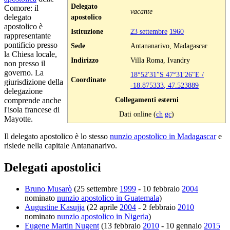
Delegato
Comore: il
vacante
delegato
apostolico
apostolico è
Istituzione
23 settembre
1960
rappresentante
pontificio presso
Sede
Antananarivo, Madagascar
la Chiesa locale,
Indirizzo
Villa Roma, Ivandry
non presso il
governo. La
18°52′31″S
47°31′26″E
/
Coordinate
giurisdizione della
-18.875333
,
47.523889
delegazione
Collegamenti esterni
comprende anche
l'isola francese di
Dati online (
ch
gc
)
Mayotte.
Il delegato apostolico è lo stesso
nunzio apostolico in Madagascar
e
risiede nella capitale Antananarivo.
Delegati apostolici
Bruno Musarò
(25 settembre
1999
- 10 febbraio
2004
nominato
nunzio apostolico in Guatemala
)
Augustine Kasujja
(22 aprile
2004
- 2 febbraio
2010
nominato
nunzio apostolico in Nigeria
)
Eugene Martin Nugent
(13 febbraio
2010
- 10 gennaio
2015