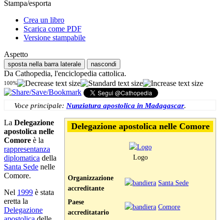
Stampa/esporta
Crea un libro
Scarica come PDF
Versione stampabile
Aspetto
sposta nella barra laterale
nascondi
Da Cathopedia, l'enciclopedia cattolica.
100%
Voce principale:
Nunziatura apostolica in Madagascar
.
La
Delegazione
Delegazione apostolica nelle Comore
apostolica nelle
Comore
è la
rappresentanza
Logo
diplomatica
della
Santa Sede
nelle
Comore.
Organizzazione
Santa Sede
accreditante
Nel
1999
è stata
eretta la
Paese
Comore
Delegazione
accreditatario
apostolica
delle