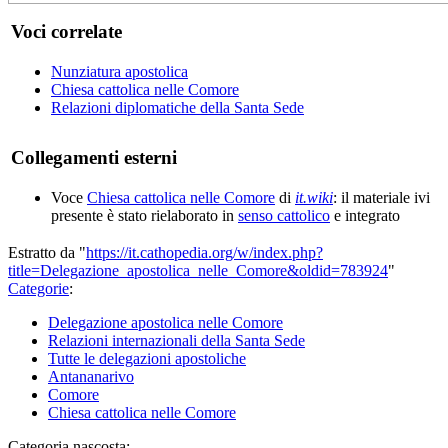
Voci correlate
Nunziatura apostolica
Chiesa cattolica nelle Comore
Relazioni diplomatiche della Santa Sede
Collegamenti esterni
Voce
Chiesa cattolica nelle Comore
di
it.wiki
: il materiale ivi
presente è stato rielaborato in
senso cattolico
e integrato
Estratto da "
https://it.cathopedia.org/w/index.php?
title=Delegazione_apostolica_nelle_Comore&oldid=783924
"
Categorie
:
Delegazione apostolica nelle Comore
Relazioni internazionali della Santa Sede
Tutte le delegazioni apostoliche
Antananarivo
Comore
Chiesa cattolica nelle Comore
Categoria nascosta: