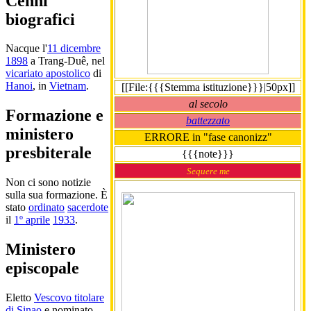
Cenni
biografici
Nacque l'
11 dicembre
1898
a Trang-Duê, nel
vicariato apostolico
di
Hanoi
, in
Vietnam
.
[[File:{{{Stemma istituzione}}}|50px]]
al secolo
Formazione e
battezzato
ministero
ERRORE in "fase canonizz"
presbiterale
{{{note}}}
Sequere me
Non ci sono notizie
sulla sua formazione. È
stato
ordinato
sacerdote
il
1º aprile
1933
.
Ministero
episcopale
Eletto
Vescovo titolare
di Sinao
e nominato