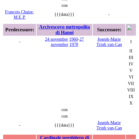
con
François Chaize
,
{{{data}}}
-
M.E.P.
Arcivescovo metropolita
Predecessore:
Successore:
di Hanoi
24 novembre
1960
-
27
Joseph-Marie
-
I
novembre
1978
Trinh van-Can
II
III
IV
V
VI
VII
VIII
IX
X
con
con
Joseph-Marie
-
{{{data}}}
Trinh van-Can
Cardinale presbitero di