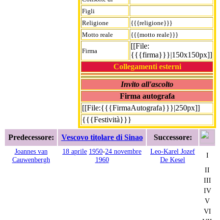
Figli
Religione
{{{religione}}}
Motto reale
{{{motto reale}}}
[[File:
Firma
{{{firma}}}|150x150px]]
Collegamenti esterni
Invito all'ascolto
Firma autografa
[[File:{{{FirmaAutografa}}}|250px]]
{{{Festività}}}
Predecessore:
Vescovo titolare di Sinao
Successore:
Joannes van
18 aprile
1950
-
24 novembre
Leo-Karel Jozef
I
Cauwenbergh
1960
De Kesel
II
III
IV
V
VI