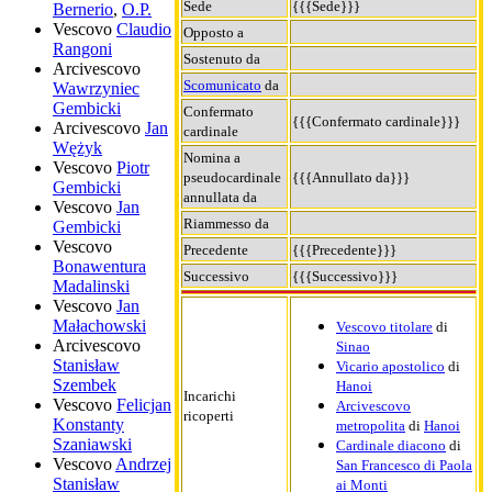
Sede
{{{Sede}}}
Bernerio
,
O.P.
Vescovo
Claudio
Opposto a
Rangoni
Sostenuto da
Arcivescovo
Scomunicato
da
Wawrzyniec
Gembicki
Confermato
{{{Confermato cardinale}}}
Arcivescovo
Jan
cardinale
Wężyk
Nomina a
Vescovo
Piotr
pseudocardinale
{{{Annullato da}}}
Gembicki
annullata da
Vescovo
Jan
Riammesso da
Gembicki
Vescovo
Precedente
{{{Precedente}}}
Bonawentura
Successivo
{{{Successivo}}}
Madalinski
Vescovo
Jan
Małachowski
Vescovo titolare
di
Arcivescovo
Sinao
Stanisław
Vicario apostolico
di
Szembek
Hanoi
Incarichi
Vescovo
Felicjan
Arcivescovo
ricoperti
Konstanty
metropolita
di
Hanoi
Szaniawski
Cardinale diacono
di
Vescovo
Andrzej
San Francesco di Paola
Stanisław
ai Monti