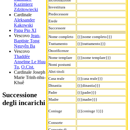
Incoronazione
Kazimierz
Investitura
Zdzitowiecki
Predecessore
Cardinale
Aleksander
Erede
Kakowski
Successore
Papa Pio XI
Vescovo
Jean-
Nome completo
{{{nome completo}}}
Baptiste Tong
Trattamento
{{{trattamento}}}
Nguyên Ba
Onorificenze
Vescovo
Thaddée
Nome templare
{{{nome templare}}}
Anselme Le Huu
Nomi postumi
Tu
,
O.Cist.
Altri titoli
Cardinale
Joseph
Marie Trinh-nhu-
Casa reale
{{{casa reale}}}
Khuê
Dinastia
{{{dinastia}}}
Padre
{{{padre}}}
Successione
Madre
{{{madre}}}
degli incarichi
Coniuge
{{{coniuge 1}}}
Consorte
Consorte di