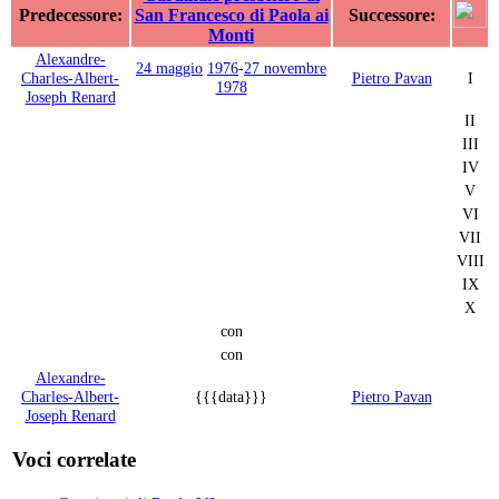
Predecessore:
San Francesco di Paola ai
Successore:
Monti
Alexandre-
24 maggio
1976
-
27 novembre
Charles-Albert-
Pietro Pavan
I
1978
Joseph Renard
II
III
IV
V
VI
VII
VIII
IX
X
con
con
Alexandre-
Charles-Albert-
{{{data}}}
Pietro Pavan
Joseph Renard
Voci correlate