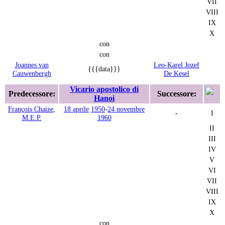
VII
VIII
IX
X
con
con
Joannes van
Leo-Karel Jozef
{{{data}}}
Cauwenbergh
De Kesel
Vicario apostolico di
Predecessore:
Successore:
Hanoi
François Chaize
,
18 aprile
1950
-
24 novembre
-
I
M.E.P.
1960
II
III
IV
V
VI
VII
VIII
IX
X
con