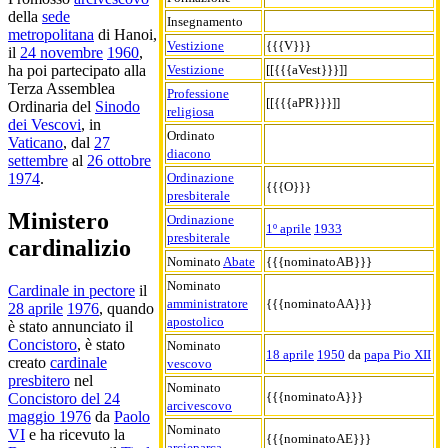
della
sede
Insegnamento
metropolitana
di Hanoi,
Vestizione
{{{V}}}
il
24 novembre
1960
,
Vestizione
[[{{{aVest}}}]]
ha poi partecipato alla
Terza Assemblea
Professione
[[{{{aPR}}}]]
Ordinaria del
Sinodo
religiosa
dei Vescovi
, in
Ordinato
Vaticano
, dal
27
diacono
settembre
al
26 ottobre
Ordinazione
1974
.
{{{O}}}
presbiterale
Ministero
Ordinazione
1º aprile
1933
presbiterale
cardinalizio
Nominato
Abate
{{{nominatoAB}}}
Nominato
Cardinale in pectore
il
amministratore
{{{nominatoAA}}}
28 aprile
1976
, quando
apostolico
è stato annunciato il
Concistoro
, è stato
Nominato
18 aprile
1950
da
papa Pio XII
creato
cardinale
vescovo
presbitero
nel
Nominato
{{{nominatoA}}}
Concistoro del 24
arcivescovo
maggio 1976
da
Paolo
Nominato
VI
e ha ricevuto la
{{{nominatoAE}}}
arcieparca