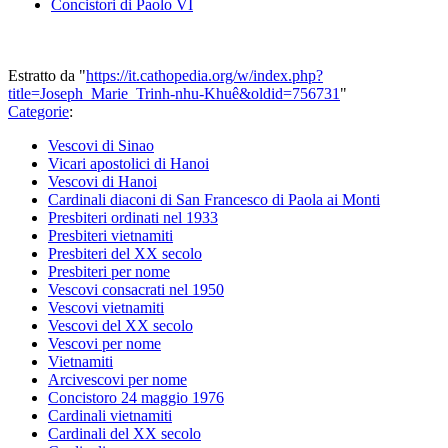
Concistori di Paolo VI
Estratto da "
https://it.cathopedia.org/w/index.php?
title=Joseph_Marie_Trinh-nhu-Khuê&oldid=756731
"
Categorie
:
Vescovi di Sinao
Vicari apostolici di Hanoi
Vescovi di Hanoi
Cardinali diaconi di San Francesco di Paola ai Monti
Presbiteri ordinati nel 1933
Presbiteri vietnamiti
Presbiteri del XX secolo
Presbiteri per nome
Vescovi consacrati nel 1950
Vescovi vietnamiti
Vescovi del XX secolo
Vescovi per nome
Vietnamiti
Arcivescovi per nome
Concistoro 24 maggio 1976
Cardinali vietnamiti
Cardinali del XX secolo