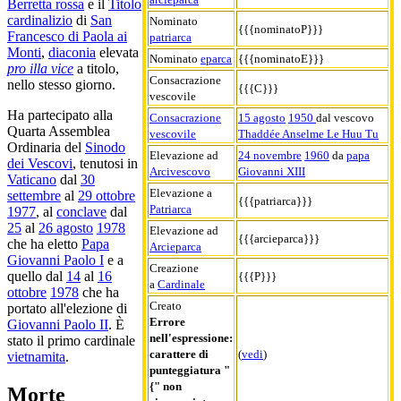
Berretta rossa
e il
Titolo
cardinalizio
di
San
Nominato
{{{nominatoP}}}
Francesco di Paola ai
patriarca
Monti
,
diaconia
elevata
Nominato
eparca
{{{nominatoE}}}
pro illa vice
a titolo,
Consacrazione
nello stesso giorno.
{{{C}}}
vescovile
Ha partecipato alla
Consacrazione
15 agosto
1950
dal vescovo
Quarta Assemblea
vescovile
Thaddée Anselme Le Huu Tu
Ordinaria del
Sinodo
Elevazione ad
24 novembre
1960
da
papa
dei Vescovi
, tenutosi in
Arcivescovo
Giovanni XIII
Vaticano
dal
30
Elevazione a
settembre
al
29 ottobre
{{{patriarca}}}
Patriarca
1977
, al
conclave
dal
25
al
26 agosto
1978
Elevazione ad
{{{arcieparca}}}
che ha eletto
Papa
Arcieparca
Giovanni Paolo I
e a
Creazione
quello dal
14
al
16
{{{P}}}
a
Cardinale
ottobre
1978
che ha
Creato
portato all'elezione di
Errore
Giovanni Paolo II
. È
nell'espressione:
stato il primo cardinale
carattere di
(
vedi
)
vietnamita
.
punteggiatura "
{" non
Morte