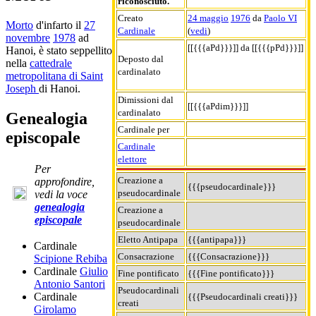
riconosciuto.
Creato
24 maggio
1976
da
Paolo VI
Morto
d'infarto il
27
Cardinale
(
vedi
)
novembre
1978
ad
[[{{{aPd}}}]] da [[{{{pPd}}}]]
Hanoi, è stato seppellito
Deposto dal
nella
cattedrale
cardinalato
metropolitana di Saint
Joseph
di Hanoi.
Dimissioni dal
[[{{{aPdim}}}]]
cardinalato
Genealogia
Cardinale per
episcopale
Cardinale
elettore
Per
Creazione a
approfondire,
{{{pseudocardinale}}}
pseudocardinale
vedi la voce
genealogia
Creazione a
episcopale
pseudocardinale
Eletto Antipapa
{{{antipapa}}}
Cardinale
Consacrazione
{{{Consacrazione}}}
Scipione Rebiba
Cardinale
Giulio
Fine pontificato
{{{Fine pontificato}}}
Antonio Santori
Pseudocardinali
Cardinale
{{{Pseudocardinali creati}}}
creati
Girolamo