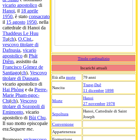
vicario apostolico
di
Hanoi
, il
18 aprile
1950
, è stato
consacrato
il
15 agosto
1950
, nella
cattedrale di Hanoi da
Thaddeus Le Huu
Tu
(
ch
),
O.Cist.
,
vescovo titolare di
Dafnusia
,
vicario
apostolico
di
Phát
Titolo cardinalizio
Diêm
, assistito da
Francisco Gómez de
Incarichi attuali
Santiago
(
ch
),
Vescovo
Età alla
morte
79 anni
titolare di Dausara
,
vicario apostolico di
Trang-Duê
Nascita
Hai Phòng
e da
Pierre-
11 dicembre
1898
Marie Pham-ngoc-
Hanoi
Chi
(
ch
),
Vescovo
Morte
27 novembre
1978
titolare di Sozopoli di
Hanoi, Cattedrale di Saint
Emimonto
, vicario
Sepoltura
Joseph
apostolico di
Bùi Chu
.
Il suo motto episcopale
Conversione
era:
Sequere me
.
Appartenenza
Formazione
Promosso
arcivescovo