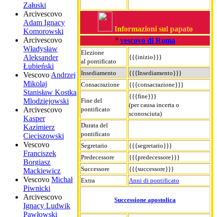
Załuski
Arcivescovo
Adam Ignacy
Informazioni sul papato
Komorowski
Arcivescovo
°
vescovo di Roma
Władysław
Elezione
{{{inizio}}}
Aleksander
al pontificato
Łubieński
Insediamento
{{{Insediamento}}}
Vescovo
Andrzej
Mikolaj
Consacrazione
{{{consacrazione}}}
Stanisław Kostka
{{{fine}}}
Fine del
Mlodziejowski
(per causa incerta o
pontificato
Arcivescovo
sconosciuta)
Kasper
Durata del
Kazimierz
pontificato
Cieciszowski
Vescovo
Segretario
{{{segretario}}}
Franciszek
Predecessore
{{{predecessore}}}
Borgiasz
Successore
{{{successore}}}
Mackiewicz
Vescovo
Michał
Extra
Anni di pontificato
Piwnicki
Arcivescovo
Successione apostolica
Ignacy Ludwik
Pawłowski