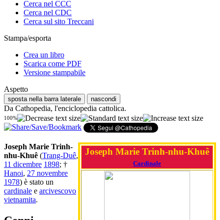
Cerca nel CCC
Cerca nel CDC
Cerca sul sito Treccani
Stampa/esporta
Crea un libro
Scarica come PDF
Versione stampabile
Aspetto
sposta nella barra laterale
nascondi
Da Cathopedia, l'enciclopedia cattolica.
100%
Joseph Marie Trinh-
Joseph Marie Trinh-nhu-Khuê
nhu-Khuê
(
Trang-Duê
,
Cardinale
11 dicembre
1898
; †
Hanoi
,
27 novembre
1978
) è stato un
cardinale
e
arcivescovo
vietnamita
.