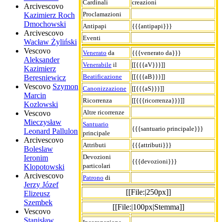
Cardinali
creazioni
Arcivescovo
Proclamazioni
Kazimierz Roch
Dmochowski
Antipapi
{{{antipapi}}}
Arcivescovo
Eventi
Wacław Żyliński
Vescovo
Venerato
da
{{{venerato da}}}
Aleksander
Venerabile
il
[[{{{aV}}}]]
Kazimierz
Beatificazione
[[{{{aB}}}]]
Beresniewicz
Vescovo
Szymon
Canonizzazione
[[{{{aS}}}]]
Marcin
Ricorrenza
[[{{{ricorrenza}}}]]
Kozlowski
Altre ricorrenze
Vescovo
Mieczysław
Santuario
{{{santuario principale}}}
Leonard Pallulon
principale
Arcivescovo
Attributi
{{{attributi}}}
Boleslaw
Devozioni
Ieronim
{{{devozioni}}}
particolari
Klopotowski
Arcivescovo
Patrono
di
Jerzy Józef
[[File:|250px]]
Elizeusz
Szembek
[[File:|100px|Stemma]]
Vescovo
Stanisław