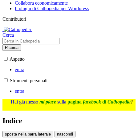
Collabora economicamente
Il plugin di Cathopedia per Wordpress
Contributori
Cerca
Ricerca
Aspetto
entra
Strumenti personali
entra
Hai già messo
mi piace
sulla
pagina
facebook
di
Cathopedia
?
Indice
sposta nella barra laterale
nascondi