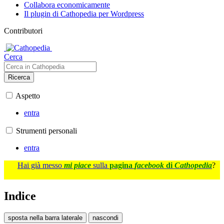
Collabora economicamente
Il plugin di Cathopedia per Wordpress
Contributori
Cerca
Ricerca
Aspetto
entra
Strumenti personali
entra
Hai già messo
mi piace
sulla
pagina
facebook
di
Cathopedia
?
Indice
sposta nella barra laterale
nascondi