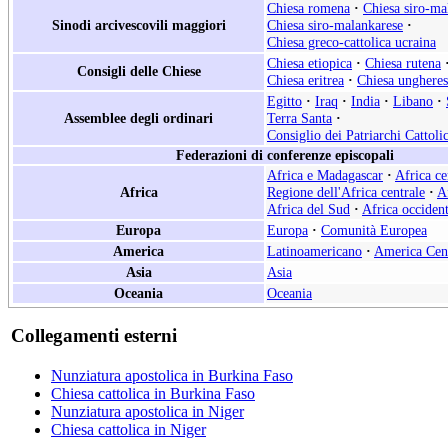
Chiesa romena
·
Chiesa siro-ma
Sinodi arcivescovili maggiori
Chiesa siro-malankarese
·
Chiesa greco-cattolica ucraina
Chiesa etiopica
·
Chiesa rutena
Consigli delle Chiese
Chiesa eritrea
·
Chiesa ungheres
Egitto
·
Iraq
·
India
·
Libano
·
Assemblee degli ordinari
Terra Santa
·
Consiglio dei Patriarchi Cattoli
Federazioni di conferenze episcopali
Africa e Madagascar
·
Africa ce
Africa
Regione dell'Africa centrale
·
A
Africa del Sud
·
Africa occident
Europa
Europa
·
Comunità Europea
America
Latinoamericano
·
America Cen
Asia
Asia
Oceania
Oceania
Collegamenti esterni
Nunziatura apostolica in Burkina Faso
Chiesa cattolica in Burkina Faso
Nunziatura apostolica in Niger
Chiesa cattolica in Niger