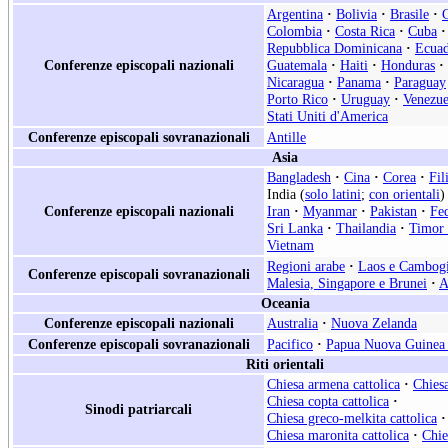
Argentina
·
Bolivia
·
Brasile
·
Colombia
·
Costa Rica
·
Cuba
·
Repubblica Dominicana
·
Ecua
Conferenze episcopali nazionali
Guatemala
·
Haiti
·
Honduras
·
Nicaragua
·
Panama
·
Paraguay
Porto Rico
·
Uruguay
·
Venezue
Stati Uniti d'America
Conferenze episcopali sovranazionali
Antille
Asia
Bangladesh
·
Cina
·
Corea
·
Fil
India (
solo latini
;
con orientali
)
Conferenze episcopali nazionali
Iran
·
Myanmar
·
Pakistan
·
Fe
Sri Lanka
·
Thailandia
·
Timor 
Vietnam
Regioni arabe
·
Laos e Cambog
Conferenze episcopali sovranazionali
Malesia, Singapore e Brunei
·
A
Oceania
Conferenze episcopali nazionali
Australia
·
Nuova Zelanda
Conferenze episcopali sovranazionali
Pacifico
·
Papua Nuova Guinea 
Riti orientali
Chiesa armena cattolica
·
Chiesa
Chiesa copta cattolica
·
Sinodi patriarcali
Chiesa greco-melkita cattolica
·
Chiesa maronita cattolica
·
Chie