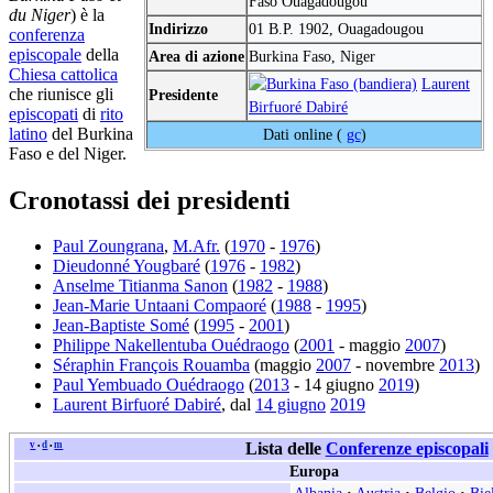
Faso Ouagadougou
du Niger
) è la
Indirizzo
01 B.P. 1902, Ouagadougou
conferenza
episcopale
della
Area di azione
Burkina Faso, Niger
Chiesa cattolica
Laurent
che riunisce gli
Presidente
Birfuoré Dabiré
episcopati
di
rito
latino
del Burkina
Dati online (
gc
)
Faso e del Niger.
Cronotassi dei presidenti
Paul Zoungrana
,
M.Afr.
(
1970
-
1976
)
Dieudonné Yougbaré
(
1976
-
1982
)
Anselme Titianma Sanon
(
1982
-
1988
)
Jean-Marie Untaani Compaoré
(
1988
-
1995
)
Jean-Baptiste Somé
(
1995
-
2001
)
Philippe Nakellentuba Ouédraogo
(
2001
- maggio
2007
)
Séraphin François Rouamba
(maggio
2007
- novembre
2013
)
Paul Yembuado Ouédraogo
(
2013
- 14 giugno
2019
)
Laurent Birfuoré Dabiré
, dal
14 giugno
2019
v
d
m
Lista delle
Conferenze episcopali
•
•
Europa