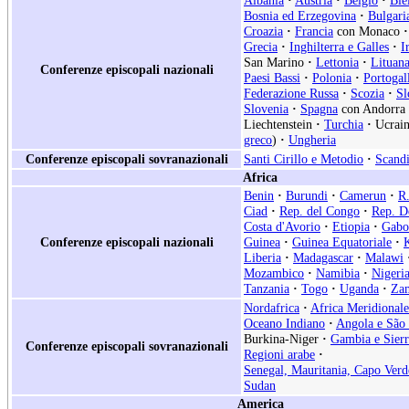
Albania
·
Austria
·
Belgio
·
Bie
Bosnia ed Erzegovina
·
Bulgari
Croazia
·
Francia
con Monaco
·
Grecia
·
Inghilterra e Galles
·
I
San Marino
·
Lettonia
·
Lituan
Conferenze episcopali nazionali
Paesi Bassi
·
Polonia
·
Portogal
Federazione Russa
·
Scozia
·
Sl
Slovenia
·
Spagna
con Andorra
Liechtenstein
·
Turchia
·
Ucrain
greco
)
·
Ungheria
Conferenze episcopali sovranazionali
Santi Cirillo e Metodio
·
Scand
Africa
Benin
·
Burundi
·
Camerun
·
R.
Ciad
·
Rep. del Congo
·
Rep. D
Costa d'Avorio
·
Etiopia
·
Gabo
Conferenze episcopali nazionali
Guinea
·
Guinea Equatoriale
·
Liberia
·
Madagascar
·
Malawi
Mozambico
·
Namibia
·
Nigeri
Tanzania
·
Togo
·
Uganda
·
Za
Nordafrica
·
Africa Meridionale
Oceano Indiano
·
Angola e São
Burkina-Niger
·
Gambia e Sier
Conferenze episcopali sovranazionali
Regioni arabe
·
Senegal, Mauritania, Capo Verd
Sudan
America