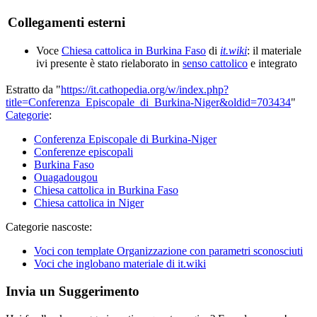
Collegamenti esterni
Voce
Chiesa cattolica in Burkina Faso
di
it.wiki
: il materiale
ivi presente è stato rielaborato in
senso cattolico
e integrato
Estratto da "
https://it.cathopedia.org/w/index.php?
title=Conferenza_Episcopale_di_Burkina-Niger&oldid=703434
"
Categorie
:
Conferenza Episcopale di Burkina-Niger
Conferenze episcopali
Burkina Faso
Ouagadougou
Chiesa cattolica in Burkina Faso
Chiesa cattolica in Niger
Categorie nascoste:
Voci con template Organizzazione con parametri sconosciuti
Voci che inglobano materiale di it.wiki
Invia un Suggerimento