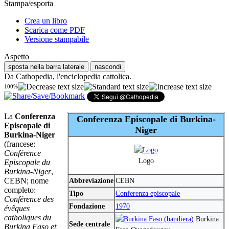
Stampa/esporta
Crea un libro
Scarica come PDF
Versione stampabile
Aspetto
sposta nella barra laterale
nascondi
Da Cathopedia, l'enciclopedia cattolica.
100%
La
Conferenza
Conferenza Episcopale di Burkina-
Episcopale di
Niger
Burkina-Niger
(francese:
Conférence
Logo
Episcopale du
Burkina-Niger
,
CEBN; nome
Abbreviazione
CEBN
completo:
Tipo
Conferenza episcopale
Conférence des
Fondazione
1970
évêques
catholiques du
Burkina
Sede centrale
Burkina Faso et