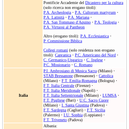
Pontificie Accademie del
Dicastero per la cultura
(solo ricerca non erogano titoli):
P.A. Archeologia
·
P.A. Cultorum martyrum
·
P.A. Latinità
·
P.A. Mariana
·
P.A. San Tommaso d'Aquino
·
P.A. Teologia
·
P.A. Virtuosi al Pantheon
Altro (erogano titoli):
P.A. Ecclesiastica
·
P. Commissione Biblica
Collegi romani
(solo residenza non erogano
titoli):
Capranica
·
P.C. Americano del Nord
·
C. Germanico-Ungarico
·
C. Inglese
·
P.C. Missionario
·
C. Romano
P.I. Ambrosiano di Musica Sacra
(Milano)
·
STAB Bressanone
(Bressanone)
·
Cattolica
(Milano)
·
F.T. Emilia-Romagna
(Bologna)
·
F.T. Italia Centrale
(Firenze)
·
F.T. Italia Meridionale
(Napoli)
·
Italia
F.T. Italia Settentrionale
(Milano)
·
LUMSA
·
F.T. Pugliese
(Bari)
·
U.C. Sacro Cuore
(Milano)
·
I. Santa Giustina
(Padova)
·
F.T. Sardegna
(Cagliari)
·
F.T. Sicilia
(Palermo)
·
I.U. Sophia
(Loppiano)
·
F.T. Triveneto
(Padova)
Albania: