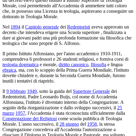
un decreto elevò questo Istituto a Istituto Superiore di Teologia
Morale, così permettendo all'Accademia di ammettere tutti coloro
che, in possesso una Licenza in teologia, aspiravano a conseguire un
dottorato in Teologia Morale.
Nel
1894
il
Capitolo generale
dei
Redentoristi
aveva approvato un
decreto che intendeva erigere una Scuola superiore , finalizzata a
dare ai giovani padri una più profonda formazione sia filosofica che
teologica che sono proprie di S. Alfonso.
Il primo Istituto Alfonsiano, per l'anno accademico 1910-1911,
comprendeva 6 professori e 26 studenti religiosi, e forniva corsi di
teologia dogmatica
e morale,
diritto canonico
,
filosofia
e lingua
ebraica
, ma, con lo scoppio della Prima Guerra Mondiale, l'Istituto
dovette chiudere e, durante la Seconda Guerra Mondiale, furono
inutili i tentativi di riaprirlo.
Il
9 febbraio
1949
, sotto la guida del
Superiore Generale
dei
Redentoristi, Padre Leonardo Buijs, col nome di Accademia
Alfonsiana, l'istituto è diventato interno della Congregazione. A
seguito della riorganizzazione e dallo sviluppo successivi, il
25
marzo
1957
, l'Accademia è stata riconosciuta ufficialmente dalla
Congregazione dei Religiosi
come scuola pubblica di Teologia
Morale. L'anno successivo, il
28 giugno
del
1958
, la stessa
Congregazione concedeva all'Accademia l'autorizzazione a
rilasciare il Diploma in Teologia Morale e Pastorale, ma soltanto