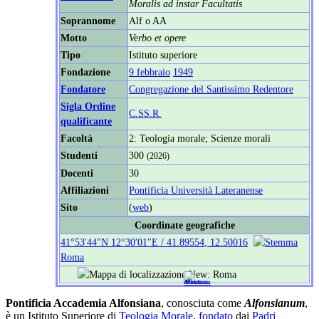
Moralis ad instar Facultatis
Soprannome
Alf o AA
Motto
Verbo et opere
Tipo
Istituto superiore
Fondazione
9 febbraio
1949
Fondatore
Congregazione del Santissimo Redentore
Sigla Ordine
C.SS.R.
qualificante
Facoltà
2: Teologia morale; Scienze morali
Studenti
300
(2026)
Docenti
30
Affiliazioni
Pontificia Università Lateranense
Sito
(
web
)
Coordinate geografiche
41°53′44″N
12°30′01″E
/
41.89554
,
12.50016
Roma
Pontificia Accademia Alfonsiana
, conosciuta come
Alfonsianum
,
è un Istituto Superiore di
Teologia Morale
,
fondato
dai
Padri