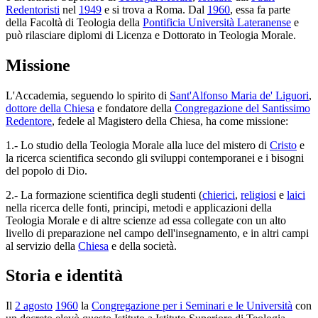
Redentoristi
nel
1949
e si trova a Roma. Dal
1960
, essa fa parte
della Facoltà di Teologia della
Pontificia Università Lateranense
e
può rilasciare diplomi di Licenza e Dottorato in Teologia Morale.
Missione
L'Accademia, seguendo lo spirito di
Sant'Alfonso Maria de' Liguori
,
dottore della Chiesa
e fondatore della
Congregazione del Santissimo
Redentore
, fedele al Magistero della Chiesa, ha come missione:
1.- Lo studio della Teologia Morale alla luce del mistero di
Cristo
e
la ricerca scientifica secondo gli sviluppi contemporanei e i bisogni
del popolo di Dio.
2.- La formazione scientifica degli studenti (
chierici
,
religiosi
e
laici
nella ricerca delle fonti, principi, metodi e applicazioni della
Teologia Morale e di altre scienze ad essa collegate con un alto
livello di preparazione nel campo dell'insegnamento, e in altri campi
al servizio della
Chiesa
e della società.
Storia e identità
Il
2 agosto
1960
la
Congregazione per i Seminari e le Università
con