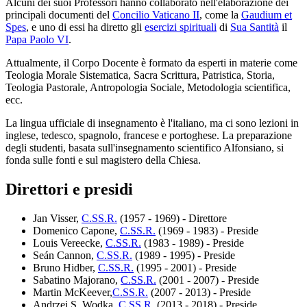
Alcuni dei suoi Professori hanno collaborato nell'elaborazione dei
principali documenti del
Concilio Vaticano II
, come la
Gaudium et
Spes
, e uno di essi ha diretto gli
esercizi spirituali
di
Sua Santità
il
Papa Paolo VI
.
Attualmente, il Corpo Docente è formato da esperti in materie come
Teologia Morale Sistematica, Sacra Scrittura, Patristica, Storia,
Teologia Pastorale, Antropologia Sociale, Metodologia scientifica,
ecc.
La lingua ufficiale di insegnamento è l'italiano, ma ci sono lezioni in
inglese, tedesco, spagnolo, francese e portoghese. La preparazione
degli studenti, basata sull'insegnamento scientifico Alfonsiano, si
fonda sulle fonti e sul magistero della Chiesa.
Direttori e presidi
Jan Visser,
C.SS.R.
(1957 - 1969) - Direttore
Domenico Capone,
C.SS.R.
(1969 - 1983) - Preside
Louis Vereecke,
C.SS.R.
(1983 - 1989) - Preside
Seán Cannon,
C.SS.R.
(1989 - 1995) - Preside
Bruno Hidber,
C.SS.R.
(1995 - 2001) - Preside
Sabatino Majorano,
C.SS.R.
(2001 - 2007) - Preside
Martin McKeever,
C.SS.R.
(2007 - 2013) - Preside
Andrzej S. Wodka,
C.SS.R.
(2013 - 2018) - Preside