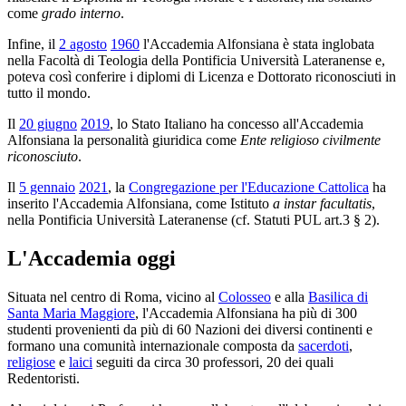
come
grado interno
.
Infine, il
2 agosto
1960
l'Accademia Alfonsiana è stata inglobata
nella Facoltà di Teologia della Pontificia Università Lateranense e,
poteva così conferire i diplomi di Licenza e Dottorato riconosciuti in
tutto il mondo.
Il
20 giugno
2019
, lo Stato Italiano ha concesso all'Accademia
Alfonsiana la personalità giuridica come
Ente religioso civilmente
riconosciuto
.
Il
5 gennaio
2021
, la
Congregazione per l'Educazione Cattolica
ha
inserito l'Accademia Alfonsiana, come Istituto
a instar facultatis
,
nella Pontificia Università Lateranense (cf. Statuti PUL art.3 § 2).
L'Accademia oggi
Situata nel centro di Roma, vicino al
Colosseo
e alla
Basilica di
Santa Maria Maggiore
, l'Accademia Alfonsiana ha più di 300
studenti provenienti da più di 60 Nazioni dei diversi continenti e
formano una comunità internazionale composta da
sacerdoti
,
religiose
e
laici
seguiti da circa 30 professori, 20 dei quali
Redentoristi.