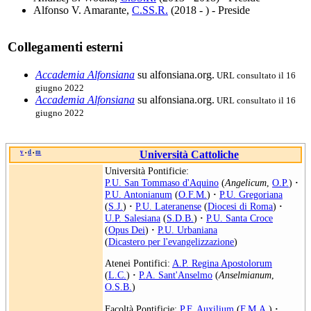
Alfonso V. Amarante,
C.SS.R.
(2018 - ) - Preside
Collegamenti esterni
Accademia Alfonsiana
su alfonsiana.org.
URL consultato il 16
giugno 2022
Accademia Alfonsiana
su alfonsiana.org.
URL consultato il 16
giugno 2022
v
d
m
Università Cattoliche
•
•
Università Pontificie:
P.U. San Tommaso d'Aquino
(
Angelicum
,
O.P.
)
·
P.U. Antonianum
(
O.F.M.
)
·
P.U. Gregoriana
(
S.J.
)
·
P.U. Lateranense
(
Diocesi di Roma
)
·
U.P. Salesiana
(
S.D.B.
)
·
P.U. Santa Croce
(
Opus Dei
)
·
P.U. Urbaniana
(
Dicastero per l'evangelizzazione
)
Atenei Pontifici:
A.P. Regina Apostolorum
(
L.C.
)
·
P.A. Sant'Anselmo
(
Anselmianum
,
O.S.B.
)
Facoltà Pontificie:
P.F. Auxilium
(
F.M.A.
)
·