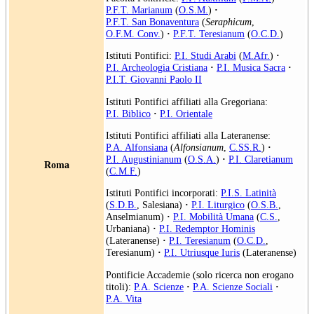
P.F.T. Marianum
(
O.S.M.
)
·
P.F.T. San Bonaventura
(
Seraphicum
,
O.F.M. Conv.
)
·
P.F.T. Teresianum
(
O.C.D.
)
Istituti Pontifici:
P.I. Studi Arabi
(
M.Afr.
)
·
P.I. Archeologia Cristiana
·
P.I. Musica Sacra
·
P.I.T. Giovanni Paolo II
Istituti Pontifici affiliati alla Gregoriana:
P.I. Biblico
·
P.I. Orientale
Istituti Pontifici affiliati alla Lateranense:
P.A. Alfonsiana
(
Alfonsianum
,
C.SS.R.
)
·
P.I. Augustinianum
(
O.S.A.
)
·
P.I. Claretianum
Roma
(
C.M.F.
)
Istituti Pontifici incorporati:
P.I.S. Latinità
(
S.D.B.
, Salesiana)
·
P.I. Liturgico
(
O.S.B.
,
Anselmianum)
·
P.I. Mobilità Umana
(
C.S.
,
Urbaniana)
·
P.I. Redemptor Hominis
(Lateranense)
·
P.I. Teresianum
(
O.C.D.
,
Teresianum)
·
P.I. Utriusque Iuris
(Lateranense)
Pontificie Accademie (solo ricerca non erogano
titoli):
P.A. Scienze
·
P.A. Scienze Sociali
·
P.A. Vita