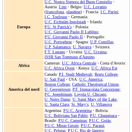
U.C. Nostra Signora del Buon Consiglio
·
Austria:
Linz
·
Belgio:
U.C. Lovanio
(
francofona
,
olandese
)
·
Francia:
I.C. Parigi
;
I.C. Toulouse
·
Germania:
U.C. Eichstätt-Ingolstadt
·
Irlanda:
Europa
P.U. St Patrick's
·
Polonia:
U.C. Giovanni Paolo II Lublino
;
P.U. Giovanni Paolo II
·
Portogallo:
U.C. Portoghese
·
Spagna:
U.P. Comillas
;
U.P. Salamanca
;
U. Navarra
·
Svizzera:
F.T. Lugano
·
Ucraina:
U.C. Ucraina
;
ISSR San Tommaso d'Aquino
Camerun:
U.C. Africa Centrale
·
Costa d'Avorio:
Africa
U.C. Africa Ovest
·
Kenya:
U.C. Africa Est
Canada:
P.I. Studi Medievali
;
Regis College
;
U. Sait Paul
·
USA:
U.C. America
;
Boston College
;
Catholic Theological Union
;
America del nord
U. Georgetown
;
P.F. Immacolata Concezione
;
P.C. Josephinum
;
Loyola U. Chicago
;
U. Notre Dame
;
U. Saint Mary of the Lake
;
U. Santa Clara
;
St. Mary's
;
U. Villanova
Argentina:
P.U.C. Argentina
·
Bolivia:
U.C. Boliviana San Pablo
;
P.U. Chuquisaca
·
Brasile:
P.U.C. Campinas
;
P.U.C. Goiás
;
P.U.C. Minas Gerais
;
P.U.C. Paraná
;
U.C. Pelotas
;
P.U.C. Rio de Janeiro
;