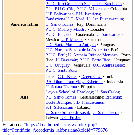
P.U.C. Rio Grande do Sul
;
P.U.C. San Paolo
·
Cile:
P.U.C. Cile
;
P.U.C. Valparaiso
·
Colombia:
U.P. Bolivariana
;
P.U. Javeriana
;
Fondazione U.C. Nord
;
U. San Buenaventura
;
America latina
U. Santo Tomás
·
Rep. Dominicana:
P.U.C. Madre y Maestra
·
Ecuador:
P.U.C. Ecuador
·
Guatemala:
U. San Carlos
·
Messico:
U.P. Messico
·
Panama:
U.C. Santa María La Antigua
·
Paraguay:
U.C. Nuestra Señora de la Asunción
·
Perù:
P.U.C. Perù
;
U. Antonio Ruiz de Montoya
·
Porto
Rico:
U. Bayamón
;
P.U.C. Porto Rico
·
Uruguay:
U.C. Uruguay
·
Venezuela:
U.C. Andrés Bello
;
P.U.C. Santa Rosa
Corea:
C.U. Korea
·
Daegu C.U.
·
India:
P.A. Dharmaram Vidya Kshetram
·
Indonesia:
U. Sanata Dharma
·
Filippine:
Loyola School of Theology
;
U. San Carlos
;
Asia
P.U. Santo Tomas
·
Gerusalemme:
Biblicum
;
École Biblique
;
S.B. Franciscanum
;
S.T. Salesianum
·
Libano:
U. Santo Spirito di Kaslik
;
U. Saint-Joseph
·
Taiwan:
U.C. Fu Jen
Estratto da "
https://it.cathopedia.org/w/index.php?
title=Pontificia_Accademia_Alfonsiana&oldid=775676
"