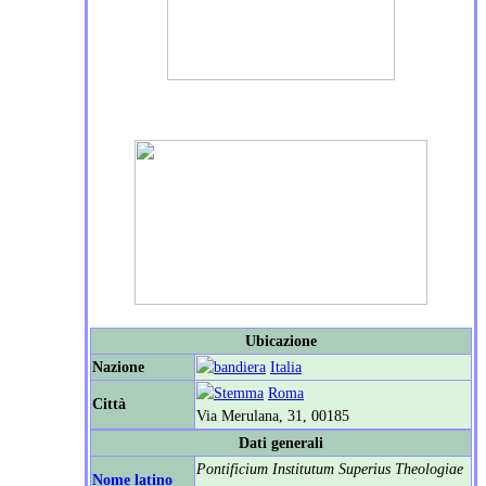
Ubicazione
Nazione
Italia
Roma
Città
Via Merulana, 31, 00185
Dati generali
Pontificium Institutum Superius Theologiae
Nome latino