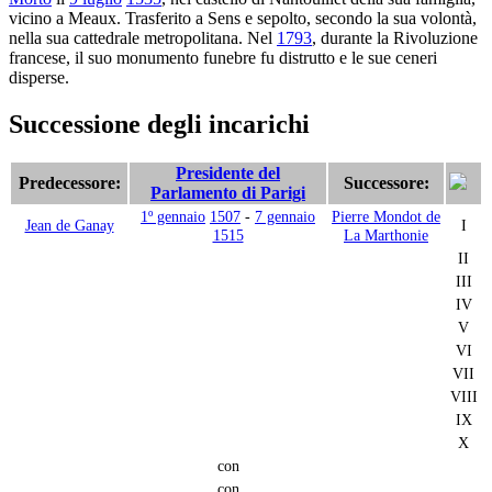
vicino a Meaux. Trasferito a Sens e sepolto, secondo la sua volontà,
nella sua cattedrale metropolitana. Nel
1793
, durante la Rivoluzione
francese, il suo monumento funebre fu distrutto e le sue ceneri
disperse.
Successione degli incarichi
Presidente del
Predecessore:
Successore:
Parlamento di Parigi
1º gennaio
1507
-
7 gennaio
Pierre Mondot de
Jean de Ganay
I
1515
La Marthonie
II
III
IV
V
VI
VII
VIII
IX
X
con
con