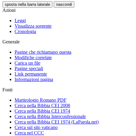
sposta nella barra laterale
nascondi
Azioni
Leggi
Visualizza sorgente
Cronologia
Generale
Pagine che richiamano questa
Modifiche correlate
Carica un file
Pagine speciali
Link permanente
Informazioni pagina
Fonti
Martirologio Romano PDF
Cerca nella Bibbia CEI 2008
Cerca nella Bibbia CEI 1974
Cerca nella Bibbia Interconfessionale
Cerca nella Bibbia CEI 1974 (LaParola.net)
Cerca sul sito vaticano
Cerca nel CCC