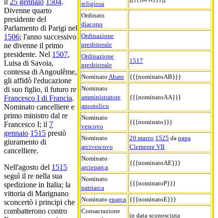
il
25 gennaio
1504
.
religiosa
Divenne quarto
Ordinato
presidente del
diacono
Parlamento di Parigi nel
Ordinazione
1506
; l'anno successivo
presbiterale
ne divenne il primo
presidente. Nel
1507
,
Ordinazione
1517
Luisa di Savoia,
presbiterale
contessa di Angoulême,
Nominato
Abate
{{{nominatoAB}}}
gli affidò l'educazione
Nominato
di suo figlio, il futuro re
amministratore
{{{nominatoAA}}}
Francesco I di Francia
.
apostolico
Nominato cancelliere e
primo ministro dal re
Nominato
{{{nominato}}}
Francesco I; il
7
vescovo
gennaio
1515
prestò
Nominato
20 marzo
1525
da
papa
giuramento di
arcivescovo
Clemente VII
cancelliere.
Nominato
{{{nominatoAE}}}
Nell'agosto del
1515
arcieparca
seguì il re nella sua
Nominato
{{{nominatoP}}}
spedizione in Italia; la
patriarca
vittoria di Marignano
Nominato
eparca
{{{nominatoE}}}
sconcertò i principi che
combatterono contro
Consacrazione
in data sconosciuta