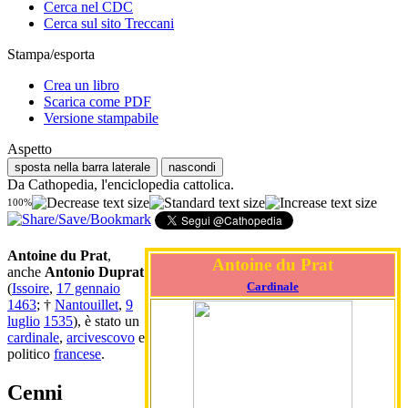
Cerca nel CDC
Cerca sul sito Treccani
Stampa/esporta
Crea un libro
Scarica come PDF
Versione stampabile
Aspetto
sposta nella barra laterale
nascondi
Da Cathopedia, l'enciclopedia cattolica.
100%
Antoine du Prat
,
Antoine du Prat
anche
Antonio Duprat
Cardinale
(
Issoire
,
17 gennaio
1463
; †
Nantouillet
,
9
luglio
1535
), è stato un
cardinale
,
arcivescovo
e
politico
francese
.
Cenni