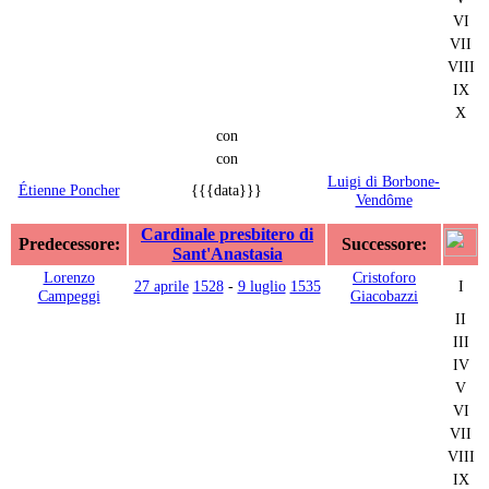
VI
VII
VIII
IX
X
con
con
Luigi di Borbone-
Étienne Poncher
{{{data}}}
Vendôme
Cardinale presbitero di
Predecessore:
Successore:
Sant'Anastasia
Lorenzo
Cristoforo
27 aprile
1528
-
9 luglio
1535
I
Campeggi
Giacobazzi
II
III
IV
V
VI
VII
VIII
IX