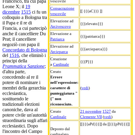
Francesco, tra cui papa
vescovile
Leone X; il
19
Consacrazione
[[ {{{aC}}} ]]
dicembre
1515
ci fu un
vescovile
colloquio a Bologna tra
Elevazione ad
il Papa e il re di
{{{elevato}}}
Arcivescovo
Francia, a cui partecipò
anche il cancelliere Du
Elevazione a
{{{patriarca}}}
Prat; il cancelliere
Patriarca
negoziò con papa il
Elevazione ad
{{{arcieparca}}}
Concordato di Bologna
Arcieparca
del
1516
, che eliminò i
Creazione
principi della
{{{P}}}
a
Cardinale
Prammatica Sanzione
;
d'altra parte,
Creato
concedendo al re il
Errore
potere di nominare i
nell'espressione:
membri della gerarchia
carattere di
(
vedi
)
ecclesiastica,
punteggiatura "
sostituendo le
{" non
tradizionali elezioni
riconosciuto.
canoniche, dava al
Creato
21 novembre
1527
da
potere civile un'autorità
Cardinale
Clemente VII
(
vedi
)
straordinaria sugli affari
[[{{{aPd}}}]] da [[{{{pPd}}}]]
ecclesiastici. Dopo
Deposto dal
l'incontro del Campo
cardinalato