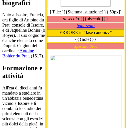
biografici
[[File:{{{Stemma istituzione}}}|50px]]
Nato a Issoire, Francia,
al secolo
{{{alsecolo}}}
era figlio di Antoine du
Prat, console di Issoire,
battezzato
e di Jaqueline Bohier (o
ERRORE in "fase canonizz"
Boyer). Il suo cognome
{{{note}}}
è anche elencato come
Duprat. Cugino del
Spes mea Deus
cardinale
Antoine
Bohier du Prat
, (1517).
Formazione e
attività
All'età di dieci anni fu
mandato a studiare in
un'abbazia benedettina
vicino a Issoire e lì
combinò lo studio dei
primi elementi della
scienza con gli esercizi
più dolci della pietà; in