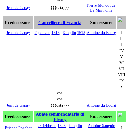
Pierre Mondot de
Jean de Ganay
{{{data}}}
La Marthonie
Predecessore:
Cancelliere di Francia
Successore:
Jean de Ganay
7 gennaio
1515
-
9 luglio
1513
Antoine du Bourg
I
II
III
IV
V
VI
VII
VIII
IX
X
con
con
Jean de Ganay
{{{data}}}
Antoine du Bourg
Abate commendatario di
Predecessore:
Successore:
Fleury
24 febbraio
1525
-
9 luglio
Antoine Sanguin
Étienne Poncher
I