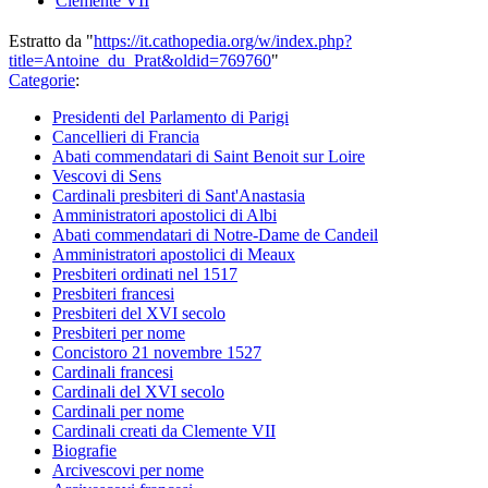
Clemente VII
Estratto da "
https://it.cathopedia.org/w/index.php?
title=Antoine_du_Prat&oldid=769760
"
Categorie
:
Presidenti del Parlamento di Parigi
Cancellieri di Francia
Abati commendatari di Saint Benoit sur Loire
Vescovi di Sens
Cardinali presbiteri di Sant'Anastasia
Amministratori apostolici di Albi
Abati commendatari di Notre-Dame de Candeil
Amministratori apostolici di Meaux
Presbiteri ordinati nel 1517
Presbiteri francesi
Presbiteri del XVI secolo
Presbiteri per nome
Concistoro 21 novembre 1527
Cardinali francesi
Cardinali del XVI secolo
Cardinali per nome
Cardinali creati da Clemente VII
Biografie
Arcivescovi per nome