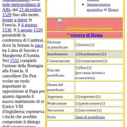
sede metropolitana di
Amministratore
Albi
, dal
23 dicembre
apostolico
di
Meaux
1528
fino alla morte.
legato
a latere
in
Francia, il
4 giugno
Informazioni sul papato
1530
. Il
5 agosto
1529
°
vescovo di Roma
presiedette la
conferenza di Cambrai,
Elezione
{{{inizio}}}
dove fu firmata la
pace
al pontificato
tra Luisa di Savoia e
Insediamento
{{{Insediamento}}}
Margherita d'Austria.
Nel
1532
completò
Consacrazione
{{{consacrazione}}}
l'unione della Bretagna
{{{fine}}}
Fine del
alla Francia. Il
(per causa incerta o
pontificato
cancelliere Du Prat
sconosciuta)
svolse un ruolo
Durata del
importante in
pontificato
opposizione al Papa per
quanto riguarda il
Segretario
{{{segretario}}}
nuovo matrimonio di re
Predecessore
{{{predecessore}}}
Enrico VIII
Successore
{{{successore}}}
d'Inghilterra; esprimeva
i rischi che avrebbe
Extra
Anni di pontificato
comportato il diniego
dell'autorizzazione