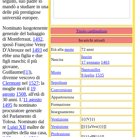
seguito, suo padre lo
mandò a studiare in una
delle più prestigiose
università europee.
Nominato luogotenente
Titolo cardinalizio
generale del baliaggio
di Montferraut,
1492
,
Incarichi attuali
sposò Françoise Veiny
Età alla
morte
72 anni
D'Abrouze nel
1493
ed
ebbe una figlia e due
Issoire
Nascita
figli maschi; il più
17 gennaio
1463
giovane,
Nantouillet
Guillaume(
[1]
),
Morte
9 luglio
1535
divenne vescovo di
Sepoltura
Clermont
nel
1527
; la
moglie morì il
19
Conversione
agosto
1508
, all'età di
Appartenenza
30 anni. L'
11 agosto
Formazione
1495
fu nominato
procuratore generale
Insegnamento
del Parlamento di
Vestizione
{{{V}}}
Tolosa. Nominato dal
Vestizione
[[{{{aVest}}}]]
re
Luigi XII
maître de
requêtes della sua casa,
Professione
[[{{{aPR}}}]]