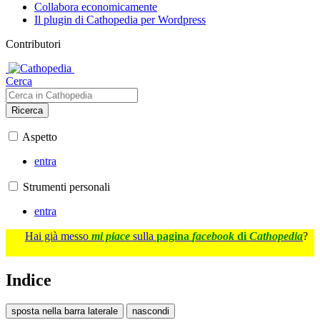
Collabora economicamente
Il plugin di Cathopedia per Wordpress
Contributori
Cerca
Ricerca
Aspetto
entra
Strumenti personali
entra
Hai già messo
mi piace
sulla
pagina
facebook
di
Cathopedia
?
Indice
sposta nella barra laterale
nascondi