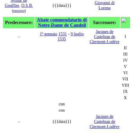
Aymar de
Giovanni di
Gouffier
,
O.S.B.
{{{data}}}
Lorena
(
vescovo
)
Abate commendatario di
Predecessore:
Successore:
Notre-Dame de Candeil
Jacques de
1º gennaio
1531
-
9 luglio
-
Castelnau de
I
1535
Clermont-Lodève
II
III
IV
V
VI
VII
VIII
IX
X
con
con
Jacques de
-
{{{data}}}
Castelnau de
Clermont-Lodève