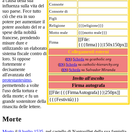
a causa della sua
Consorte
influenza sulla vita del
suo paese. Fece tutto
Consorte di
ciò che era in suo
Figli
potere per aumentare il
Religione
{{{religione}}}
potere assoluto del re a
spese della nobiltà
Motto reale
{{{motto reale}}}
francese, prendendo
[[File:
Firma
misure dure e
{{{firma}}}|150x150px]]
utilizzando un elaborato
Collegamenti esterni
sistema fiscale contro di
loro. Si oppose
(
)
Scheda
su
gcatholic.org
EN
fortemente e
(
)
Scheda
su
catholic-hierarchy.org
EN
decisamente
(
)
Scheda
su
Salvador Miranda
EN
all'avanzata del
Invito all'ascolto
protestantesimo
,
Firma autografa
permettendo a volte
l'uso della tortura e
[[File:{{{FirmaAutografa}}}|250px]]
della morte; e fu un
{{{Festività}}}
grande sostenitore della
rinascita delle lettere.
Morte
Morto
il
9 luglio
1535
, nel castello di Nantouillet della sua famiglia,