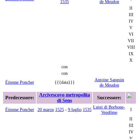
1535
de Meudon
II
III
IV
V
VI
VII
VIII
IX
X
con
con
Antoine Sanguin
Étienne Poncher
{{{data}}}
de Meudon
Arcivescovo metropolita
Predecessore:
Successore:
di Sens
Luigi di Borbone-
Étienne Poncher
20 marzo
1525
-
9 luglio
1535
I
Vendôme
II
III
IV
V