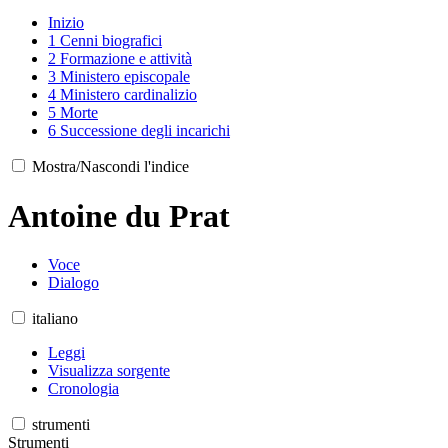
Inizio
1
Cenni biografici
2
Formazione e attività
3
Ministero episcopale
4
Ministero cardinalizio
5
Morte
6
Successione degli incarichi
Mostra/Nascondi l'indice
Antoine du Prat
Voce
Dialogo
italiano
Leggi
Visualizza sorgente
Cronologia
strumenti
Strumenti