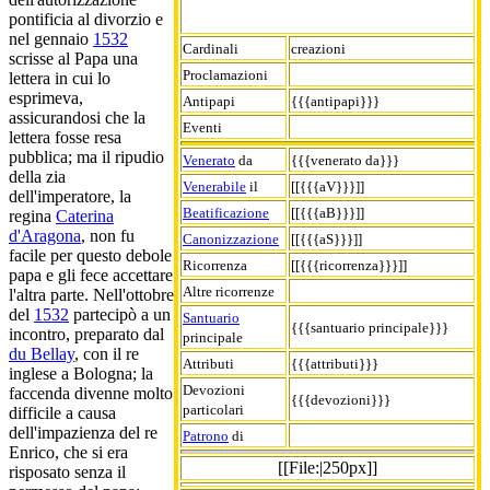
pontificia al divorzio e
nel gennaio
1532
Cardinali
creazioni
scrisse al Papa una
Proclamazioni
lettera in cui lo
esprimeva,
Antipapi
{{{antipapi}}}
assicurandosi che la
Eventi
lettera fosse resa
pubblica; ma il ripudio
Venerato
da
{{{venerato da}}}
della zia
Venerabile
il
[[{{{aV}}}]]
dell'imperatore, la
Beatificazione
[[{{{aB}}}]]
regina
Caterina
d'Aragona
, non fu
Canonizzazione
[[{{{aS}}}]]
facile per questo debole
Ricorrenza
[[{{{ricorrenza}}}]]
papa e gli fece accettare
Altre ricorrenze
l'altra parte. Nell'ottobre
del
1532
partecipò a un
Santuario
{{{santuario principale}}}
incontro, preparato dal
principale
du Bellay
, con il re
Attributi
{{{attributi}}}
inglese a Bologna; la
Devozioni
faccenda divenne molto
{{{devozioni}}}
particolari
difficile a causa
dell'impazienza del re
Patrono
di
Enrico, che si era
[[File:|250px]]
risposato senza il