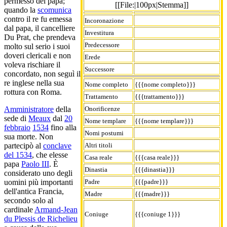
permesso del papa;
[[File:|100px|Stemma]]
quando la
scomunica
contro il re fu emessa
Incoronazione
dal papa, il cancelliere
Investitura
Du Prat, che prendeva
Predecessore
molto sul serio i suoi
doveri clericali e non
Erede
voleva rischiare il
Successore
concordato, non seguì il
re inglese nella sua
Nome completo
{{{nome completo}}}
rottura con Roma.
Trattamento
{{{trattamento}}}
Onorificenze
Amministratore
della
sede di
Meaux
dal
20
Nome templare
{{{nome templare}}}
febbraio
1534
fino alla
Nomi postumi
sua morte. Non
Altri titoli
partecipò al
conclave
del 1534
, che elesse
Casa reale
{{{casa reale}}}
papa
Paolo III
. È
Dinastia
{{{dinastia}}}
considerato uno degli
Padre
{{{padre}}}
uomini più importanti
dell'antica Francia,
Madre
{{{madre}}}
secondo solo al
cardinale
Armand-Jean
Coniuge
{{{coniuge 1}}}
du Plessis de Richelieu