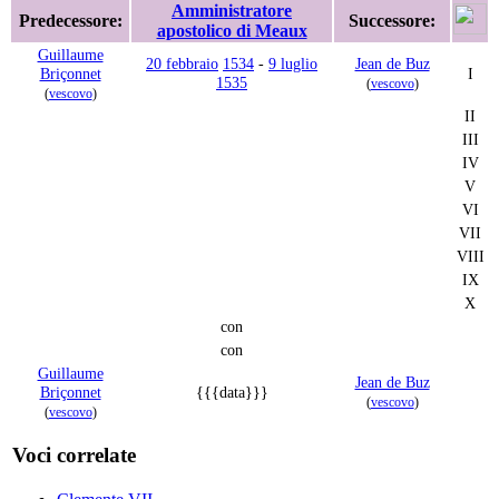
Amministratore
Predecessore:
Successore:
apostolico di Meaux
Guillaume
20 febbraio
1534
-
9 luglio
Jean de Buz
Briçonnet
I
1535
(
vescovo
)
(
vescovo
)
II
III
IV
V
VI
VII
VIII
IX
X
con
con
Guillaume
Jean de Buz
Briçonnet
{{{data}}}
(
vescovo
)
(
vescovo
)
Voci correlate