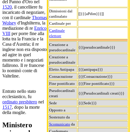
del Panno d'Oro nel
1520
, il cancelliere fu
Dimissioni dal
incaricato di negoziare,
[[{{{aPdim}}}]]
cardinalato
con il cardinale
Thomas
Wolsey
d'Inghilterra, la
Cardinale per
mediazione di re
Enrico
Cardinale
VIII
per porre fine alla
elettore
lotta tra la Francia e la
Casa d'Austria; il re
Creazione a
{{{pseudocardinale}}}
inglese non era disposto
pseudocardinale
ad agire in quel
Creazione a
momento e i negoziati
pseudocardinale
fallirono. Il re francese
Eletto Antipapa
{{{antipapa}}}
lo nominò conte di
Valteline.
Consacrazione
{{{Consacrazione}}}
Fine pontificato
{{{Fine pontificato}}}
Pseudocardinali
Entrato nello stato
{{{Pseudocardinali creati}}}
creati
ecclesiastico, fu
ordinato presbitero
nel
Sede
{{{Sede}}}
1517
, dopo la morte
Opposto a
della moglie.
Sostenuto da
Ministero
Scomunicato
da
Confermato