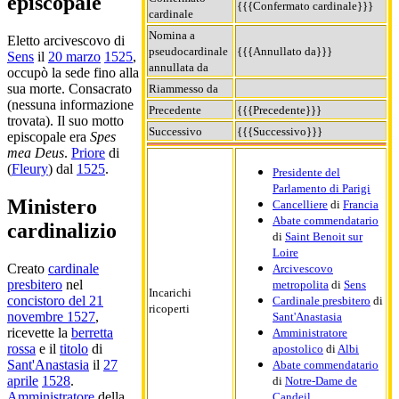
episcopale
{{{Confermato cardinale}}}
cardinale
Nomina a
Eletto arcivescovo di
pseudocardinale
{{{Annullato da}}}
Sens
il
20 marzo
1525
,
annullata da
occupò la sede fino alla
sua morte. Consacrato
Riammesso da
(nessuna informazione
Precedente
{{{Precedente}}}
trovata). Il suo motto
Successivo
{{{Successivo}}}
episcopale era
Spes
mea Deus
.
Priore
di
(
Fleury
) dal
1525
.
Presidente del
Parlamento di Parigi
Ministero
Cancelliere
di
Francia
Abate commendatario
cardinalizio
di
Saint Benoit sur
Loire
Creato
cardinale
Arcivescovo
presbitero
nel
metropolita
di
Sens
Incarichi
concistoro del 21
Cardinale presbitero
di
ricoperti
novembre 1527
,
Sant'Anastasia
ricevette la
berretta
Amministratore
rossa
e il
titolo
di
apostolico
di
Albi
Sant'Anastasia
il
27
Abate commendatario
aprile
1528
.
di
Notre-Dame de
Amministratore
della
Candeil