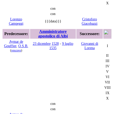
X
con
con
Lorenzo
Cristoforo
{{{data}}}
Campeggi
Giacobazzi
Amministratore
Predecessore:
Successore:
apostolico di Albi
Aymar de
23 dicembre
1528
-
9 luglio
Giovanni di
Gouffier
,
O.S.B.
I
1535
Lorena
(
vescovo
)
II
III
IV
V
VI
VII
VIII
IX
X
con
con