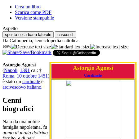
Crea un libro
Scarica come PDF
Versione stampabile
Aspetto
sposta nella barra laterale
nascondi
Da Cathopedia, l'enciclopedia cattolica.
100%
Astorgio Agnesi
Astorgio Agnesi
(
Napoli
,
1391
ca.; †
Cardinale
Roma
,
10 ottobre
1451
)
è stato un
cardinale
e
arcivescovo
italiano
.
Cenni
biografici
Nato da una nobile
famiglia napoletana, fu
uomo di molta dottrina
fornito, e di pari