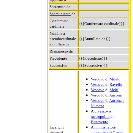
Sostenuto da
Scomunicato
da
Confermato
{{{Confermato cardinale}}}
cardinale
Nomina a
pseudocardinale
{{{Annullato da}}}
annullata da
Riammesso da
Precedente
{{{Precedente}}}
Successivo
{{{Successivo}}}
Vescovo
di
Mileto
Vescovo
di
Ravello
Vescovo
di
Melfi
Vescovo
di
Ancona
Vescovo
di
Ancona e
Numana
Arcivescovo
metropolita
di
Benevento
Incarichi
Amministratore
ricoperti
apostolico
di
Canne