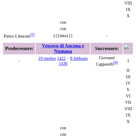
VIII
IX
X
con
con
[
5
]
{{{data}}}
-
Pietro Liberotti
Vescovo di Ancona e
Predecessore:
Successore:
Numana
Giovanni
19 ottobre
1422
–
8 febbraio
-
I
[
6
]
1436
Capparelli
II
III
IV
V
VI
VII
VIII
IX
X
con
con