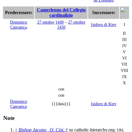
Camerlengo del Collegio
Predecessore:
Successore:
cardinalizio
Domenico
27 ottobre
1449
–
27 ottobre
Isidoro di Kiev
I
Capranica
1450
II
III
IV
V
VI
VII
VIII
IX
X
con
con
Domenico
{{{data}}}
Isidoro di Kiev
Capranica
Note
↑
Bishop Jacopo , O. Cist. †
su catholic-hierarchy.org.
URL