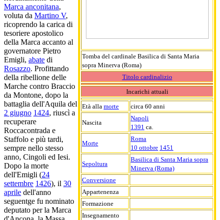
Marca anconitana
,
voluta da
Martino V
,
ricoprendo la carica di
tesoriere apostolico
della Marca accanto al
governatore Pietro
Tomba del cardinale Basilica di Santa Maria
Emigli,
abate
di
sopra Minerva (Roma)
Rosazzo
. Profittando
Titolo cardinalizio
della ribellione delle
Marche contro Braccio
Incarichi attuali
da Montone, dopo la
battaglia dell'Aquila del
Età alla
morte
circa 60 anni
2 giugno
1424
, riuscì a
Napoli
recuperare
Nascita
1391
ca.
Roccacontrada e
Roma
Staffolo e più tardi,
Morte
10 ottobre
1451
sempre nello stesso
anno, Cingoli ed Iesi.
Basilica di Santa Maria sopra
Sepoltura
Dopo la morte
Minerva (Roma)
dell'Emigli (
24
Conversione
settembre
1426
), il
30
Appartenenza
aprile
dell'anno
seguentge fu nominato
Formazione
deputato per la Marca
Insegnamento
d'Ancona, la Massa