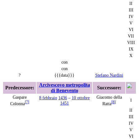
II
III
IV
V
VI
VII
VIII
IX
X
con
con
?
{{{data}}}
Stefano Nardini
Arcivescovo metropolita
Predecessore:
Successore:
di Benevento
Gaspare
Giacomo della
8 febbraio
1436
–
10 ottobre
I
[
7
]
[
8
]
1451
Colonna
Ratta
II
III
IV
V
VI