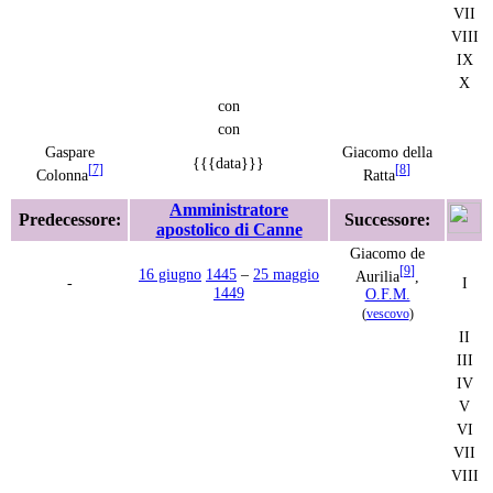
VII
VIII
IX
X
con
con
Gaspare
Giacomo della
{{{data}}}
[
7
]
[
8
]
Colonna
Ratta
Amministratore
Predecessore:
Successore:
apostolico di Canne
Giacomo de
[
9
]
16 giugno
1445
–
25 maggio
Aurilia
,
-
I
1449
O.F.M.
(
vescovo
)
II
III
IV
V
VI
VII
VIII