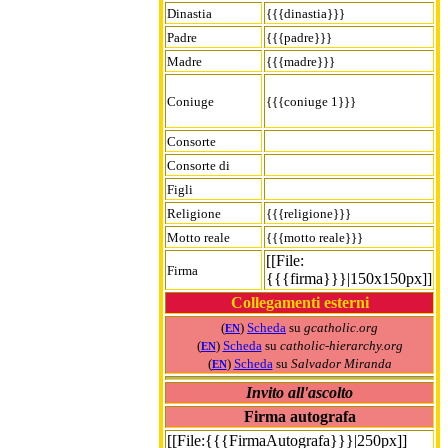
Dinastia
{{{dinastia}}}
Padre
{{{padre}}}
Madre
{{{madre}}}
Coniuge
{{{coniuge 1}}}
Consorte
Consorte di
Figli
Religione
{{{religione}}}
Motto reale
{{{motto reale}}}
[[File:
Firma
{{{firma}}}|150x150px]]
Collegamenti esterni
(
)
Scheda
su
gcatholic.org
EN
(
)
Scheda
su
catholic-hierarchy.org
EN
(
)
Scheda
su
Salvador Miranda
EN
Invito all'ascolto
Firma autografa
[[File:{{{FirmaAutografa}}}|250px]]