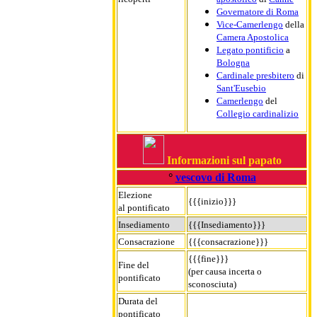
Governatore di Roma
Vice-Camerlengo
della
Camera Apostolica
Legato pontificio
a
Bologna
Cardinale presbitero
di
Sant'Eusebio
Camerlengo
del
Collegio cardinalizio
Informazioni sul papato
°
vescovo di Roma
Elezione
{{{inizio}}}
al pontificato
Insediamento
{{{Insediamento}}}
Consacrazione
{{{consacrazione}}}
{{{fine}}}
Fine del
(per causa incerta o
pontificato
sconosciuta)
Durata del
pontificato