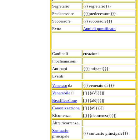
Segretario
{{{segretario}}}
Predecessore
{{{predecessore}}}
Successore
{{{successore}}}
Extra
Anni di pontificato
Cardinali
creazioni
Proclamazioni
Antipapi
{{{antipapi}}}
Eventi
Venerato
da
{{{venerato da}}}
Venerabile
il
[[{{{aV}}}]]
Beatificazione
[[{{{aB}}}]]
Canonizzazione
[[{{{aS}}}]]
Ricorrenza
[[{{{ricorrenza}}}]]
Altre ricorrenze
Santuario
{{{santuario principale}}}
principale