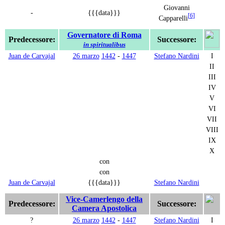
Giovanni
-
{{{data}}}
[
6
]
Capparelli
Governatore di Roma
Predecessore:
Successore:
in spiritualibus
Juan de Carvajal
26 marzo
1442
-
1447
Stefano Nardini
I
II
III
IV
V
VI
VII
VIII
IX
X
con
con
Juan de Carvajal
{{{data}}}
Stefano Nardini
Vice-Camerlengo della
Predecessore:
Successore:
Camera Apostolica
?
26 marzo
1442
-
1447
Stefano Nardini
I