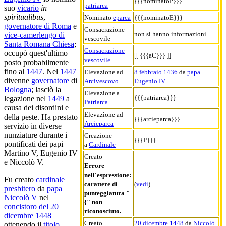
{{{nominatoP}}}
patriarca
suo
vicario
in
spiritualibus
,
Nominato
eparca
{{{nominatoE}}}
governatore di Roma
e
Consacrazione
non si hanno informazioni
vice-camerlengo di
vescovile
Santa Romana Chiesa
;
Consacrazione
occupò quest'ultimo
[[ {{{aC}}} ]]
vescovile
posto probabilmente
fino al
1447
. Nel
1447
Elevazione ad
8 febbraio
1436
da
papa
divenne
governatore
di
Arcivescovo
Eugenio IV
Bologna
; lasciò la
Elevazione a
{{{patriarca}}}
legazione nel
1449
a
Patriarca
causa dei disordini e
Elevazione ad
della peste. Ha prestato
{{{arcieparca}}}
Arcieparca
servizio in diverse
nunziature durante i
Creazione
{{{P}}}
pontificati dei papi
a
Cardinale
Martino V, Eugenio IV
Creato
e Niccolò V.
Errore
nell'espressione:
Fu creato
cardinale
carattere di
(
vedi
)
presbitero
da
papa
punteggiatura "
Niccolò V
nel
{" non
concistoro del 20
riconosciuto.
dicembre 1448
Creato
20 dicembre
1448
da
Niccolò
ottenendo il
titolo