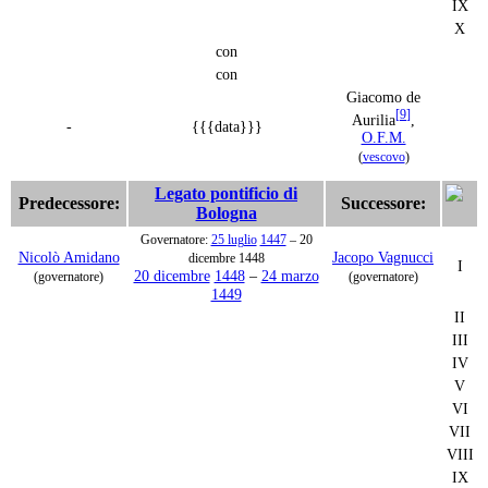
IX
X
con
con
Giacomo de
[
9
]
Aurilia
,
-
{{{data}}}
O.F.M.
(
vescovo
)
Legato pontificio di
Predecessore:
Successore:
Bologna
Governatore:
25 luglio
1447
– 20
Nicolò Amidano
Jacopo Vagnucci
dicembre 1448
I
20 dicembre
1448
–
24 marzo
(governatore)
(governatore)
1449
II
III
IV
V
VI
VII
VIII
IX