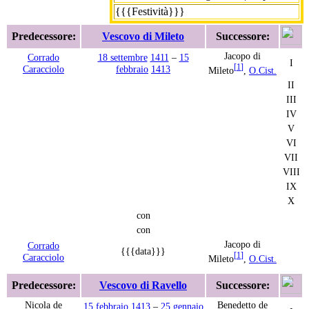
{{{Festività}}}
Predecessore:
Vescovo di Mileto
Successore:
Jacopo di
Corrado
18 settembre
1411
–
15
I
[
1
]
Caracciolo
febbraio
1413
Mileto
,
O.Cist.
II
III
IV
V
VI
VII
VIII
IX
X
con
con
Jacopo di
Corrado
{{{data}}}
[
1
]
Caracciolo
Mileto
,
O.Cist.
Predecessore:
Vescovo di Ravello
Successore:
Nicola de
Benedetto de
15 febbraio
1413
–
25 gennaio