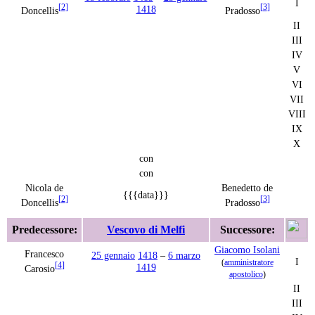
I
[
2
]
[
3
]
1418
Doncellis
Pradosso
II
III
IV
V
VI
VII
VIII
IX
X
con
con
Nicola de
Benedetto de
{{{data}}}
[
2
]
[
3
]
Doncellis
Pradosso
Predecessore:
Vescovo di Melfi
Successore:
Giacomo Isolani
Francesco
25 gennaio
1418
–
6 marzo
I
(
amministratore
[
4
]
1419
Carosio
apostolico
)
II
III