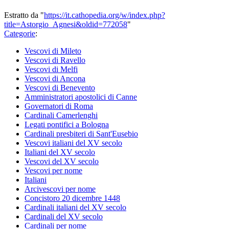
Estratto da "
https://it.cathopedia.org/w/index.php?
title=Astorgio_Agnesi&oldid=772058
"
Categorie
:
Vescovi di Mileto
Vescovi di Ravello
Vescovi di Melfi
Vescovi di Ancona
Vescovi di Benevento
Amministratori apostolici di Canne
Governatori di Roma
Cardinali Camerlenghi
Legati pontifici a Bologna
Cardinali presbiteri di Sant'Eusebio
Vescovi italiani del XV secolo
Italiani del XV secolo
Vescovi del XV secolo
Vescovi per nome
Italiani
Arcivescovi per nome
Concistoro 20 dicembre 1448
Cardinali italiani del XV secolo
Cardinali del XV secolo
Cardinali per nome