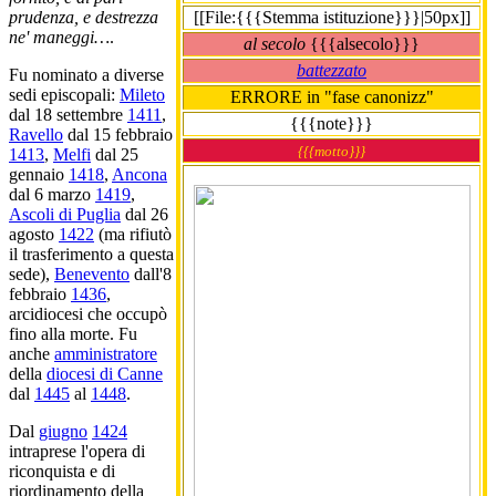
[[File:{{{Stemma istituzione}}}|50px]]
prudenza, e destrezza
ne' maneggi…
.
al secolo
{{{alsecolo}}}
battezzato
Fu nominato a diverse
sedi episcopali:
Mileto
ERRORE in "fase canonizz"
dal 18 settembre
1411
,
{{{note}}}
Ravello
dal 15 febbraio
{{{motto}}}
1413
,
Melfi
dal 25
gennaio
1418
,
Ancona
dal 6 marzo
1419
,
Ascoli di Puglia
dal 26
agosto
1422
(ma rifiutò
il trasferimento a questa
sede),
Benevento
dall'8
febbraio
1436
,
arcidiocesi che occupò
fino alla morte. Fu
anche
amministratore
della
diocesi di Canne
dal
1445
al
1448
.
Dal
giugno
1424
intraprese l'opera di
riconquista e di
riordinamento della