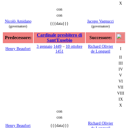
X
con
con
Nicolò Amidano
Jacopo Vagnucci
{{{data}}}
(governatore)
(governatore)
Cardinale presbitero di
Predecessore:
Successore:
Sant'Eusebio
3 gennaio
1449
–
10 ottobre
Richard Olivier
Henry Beaufort
I
1451
de Longueil
II
III
IV
V
VI
VII
VIII
IX
X
con
con
Richard Olivier
Henry Beaufort
{{{data}}}
de Longueil