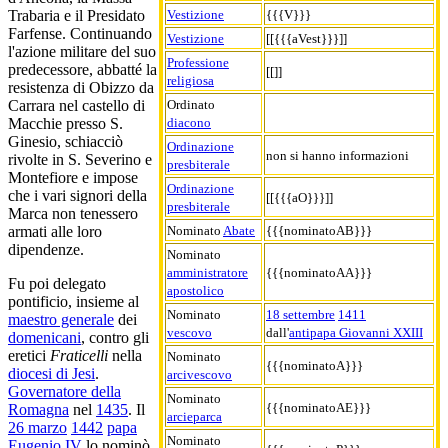
Vestizione
{{{V}}}
Trabaria e il Presidato
Farfense. Continuando
Vestizione
[[{{{aVest}}}]]
l'azione militare del suo
Professione
predecessore, abbatté la
[[]]
religiosa
resistenza di Obizzo da
Ordinato
Carrara nel castello di
diacono
Macchie presso S.
Ginesio, schiacciò
Ordinazione
non si hanno informazioni
rivolte in S. Severino e
presbiterale
Montefiore e impose
Ordinazione
che i vari signori della
[[{{{aO}}}]]
presbiterale
Marca non tenessero
Nominato
Abate
{{{nominatoAB}}}
armati alle loro
dipendenze.
Nominato
amministratore
{{{nominatoAA}}}
Fu poi delegato
apostolico
pontificio, insieme al
Nominato
18 settembre
1411
maestro generale
dei
vescovo
dall'
antipapa Giovanni XXIII
domenicani
, contro gli
eretici
Fraticelli
nella
Nominato
{{{nominatoA}}}
diocesi di Jesi
.
arcivescovo
Governatore della
Nominato
{{{nominatoAE}}}
Romagna
nel
1435
. Il
arcieparca
26 marzo
1442
papa
Nominato
Eugenio IV
lo nominò