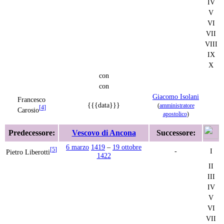
IV
V
VI
VII
VIII
IX
X
con
con
Giacomo Isolani
Francesco
{{{data}}}
(
amministratore
[
4
]
Carosio
apostolico
)
Predecessore:
Vescovo di Ancona
Successore:
6 marzo
1419
–
19 ottobre
[
5
]
-
I
Pietro Liberotti
1422
II
III
IV
V
VI
VII