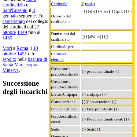
Cardinale
V
(
vedi
)
cardinalizio
di
Sant'Eusebio
il
3
[[{{{aPd}}}]] da [[{{{pPd}}}]]
gennaio
seguente. Fu
Deposto dal
camerlengo
del collegio
cardinalato
dei cardinali dal
27
ottobre
1449
fino al
Dimissioni dal
[[{{{aPdim}}}]]
1450
.
cardinalato
Cardinale per
Morì
a
Roma
il
10
ottobre
1451
e fu
Cardinale
sepolto
nella
basilica di
elettore
Santa Maria sopra
Creazione a
Minerva
.
{{{pseudocardinale}}}
pseudocardinale
Creazione a
Successione
pseudocardinale
degli incarichi
Eletto Antipapa
{{{antipapa}}}
Consacrazione
{{{Consacrazione}}}
Fine pontificato
{{{Fine pontificato}}}
Pseudocardinali
{{{Pseudocardinali creati}}}
creati
Sede
{{{Sede}}}
Opposto a