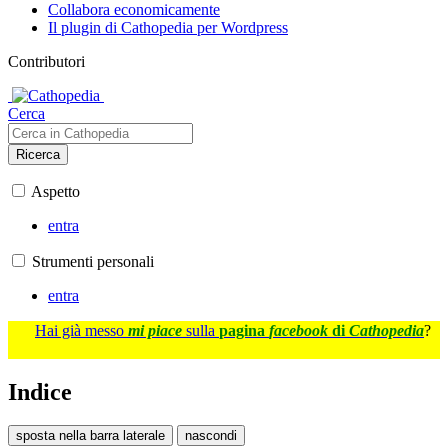
Collabora economicamente
Il plugin di Cathopedia per Wordpress
Contributori
Cerca
Ricerca
Aspetto
entra
Strumenti personali
entra
Hai già messo
mi piace
sulla
pagina
facebook
di
Cathopedia
?
Indice
sposta nella barra laterale
nascondi